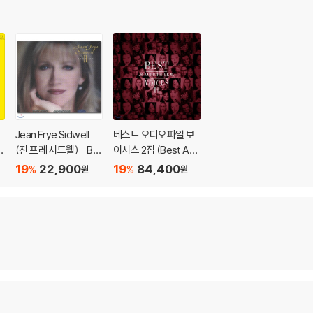
Jean Frye Sidwell
베스트 오디오파일 보
r
(진 프레 시드웰) - Be
이시스 2집 (Best Aud
st of Jean Frye Sidw
iophile Voices Vol. 2)
19
22,900
19
84,400
%
%
원
원
ell II (베스트 2집)
[LP]