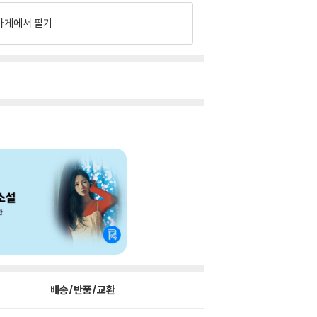
가게에서 팔기
배송/반품/교환