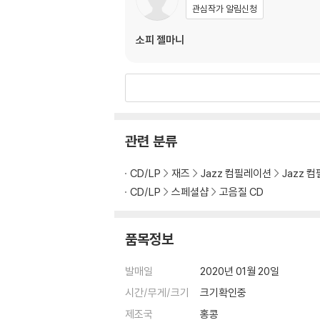
관심작가 알림신청
소피 젤마니
관련 분류
CD/LP
재즈
Jazz 컴필레이션
Jazz 
CD/LP
스페셜샵
고음질 CD
품목정보
발매일
2020년 01월 20일
시간/무게/크기
크기확인중
제조국
홍콩