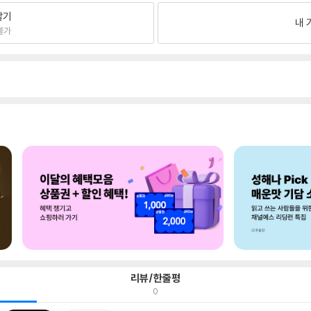
팔기
내 
불가
리뷰/한줄평
0