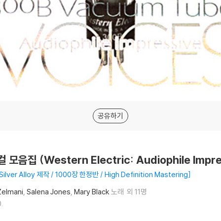
공유하기
 (Western Electric: Audiophile lmpres
Silver Alloy 제작 / 1000장 한정반 / High Definition Mastering
Zelmani
Salena Jones
Mary Black
노래
외 11명
.