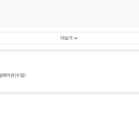
더보기
컴필레이션(수입)