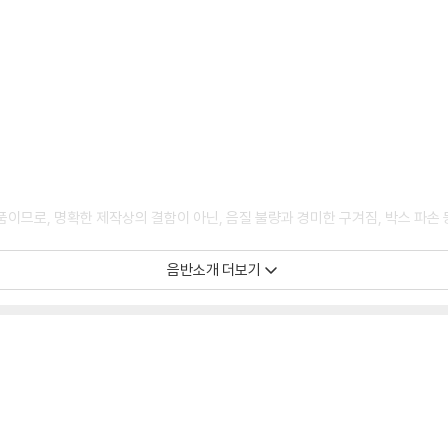
상품이므로, 명확한 제작상의 결함이 아닌, 음질 불량과 경미한 구겨짐, 박스 파손
음반소개 더보기
모서리 눌림, 갈라짐이 발생할 수 있으며 속지(이너 슬리브)는 디스크와의 접촉으로
환 처리 불가합니다.
을 수도 있으며 겉포장 비닐은 품질보증대상이 아닙니다.
있지 않습니다.