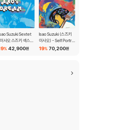
이 제한될 수 있습니다.
Isao Suzuki Sextet
Isao Suzuki (스즈키
Isao Suzuki Quartet
(이사오 스즈키 섹스
이사오) - Self Portrai
(이사오 스즈키 쿼텟) -
텟)- Ako‘s Dream [S
t [LP]
Blue City [SACD Hy
19
42,900
19
70,200
19
42,900
%
%
%
원
원
원
ACD Hybrid]
brid]