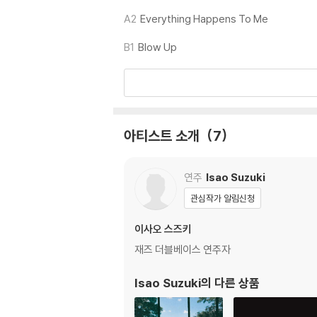
4) 디지털 다운로드 코드는 본사에서 공지 없이 
A2
Everything Happens To Me
※ 재생 불량
B1
Blow Up
1) 침압 조절 기능이 없는 턴테이블을 사용하시는
기기 문제로 인해 발생하는 재생 불량 현상에 대
2) 디스크는 정전기와 먼지로 인해 재생이 원활
3) 바늘에 먼지가 쌓이는 경우에도 재생이 원활
아티스트 소개
7
※ 디스크 외관 불량
1) 열을 가하여 제작하는 바이닐 공정 특성상 
재생이 불안정한 경우 스태빌라이저를 사용하시면
연주
Isao Suzuki
2) 재생 음역의 왜곡을 최소화 하고 반복 재생
관심작가 알림신청
는 전용 제품 등을 이용하여 센터 홀을 조정하시
3) 디스크에 미세한 잔 흠집이 남아있거나 인쇄
이사오 스즈키
가능합니다
재즈 더블베이스 연주자
※ 컬러 디스크
Isao Suzuki
의 다른 상품
아래에 해당하는 경우는 불량이 아니므로 개봉 
1) 컬러 디스크는 웹 이미지와 실제 색상이 차이가