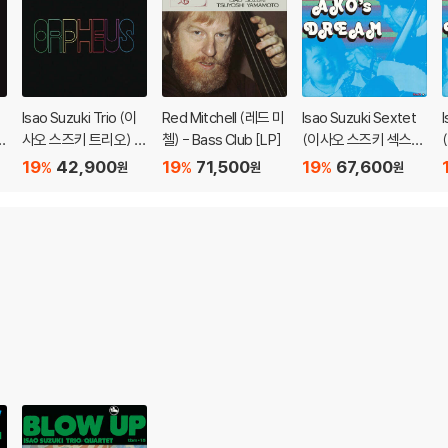
 색상 차이가 나는 경우도 있습니다.
가 섞여 얼룩과 번짐, 반점 등이 발생할 수 있습니다.
확인을 위해 개봉 시의 동영상을 요청할 수 있으며, 동영상이 없는 경우 반품/교환
Isao Suzuki Trio (이
Red Mitchell (레드 미
Isao Suzuki Sextet
하여 첨부하여 고객센터에 문의 바랍니다.
-
사오 스즈키 트리오) -
첼) - Bass Club [LP]
(이사오 스즈키 섹스
발생할 가능성이 높고 재판매가 어려우므로 신중한 구매를 부탁드립니다.
Orpheus [SACD Hy
텟) - Ako‘s Dream [L
19
42,900
19
71,500
19
67,600
%
%
%
원
원
원
brid]
P]