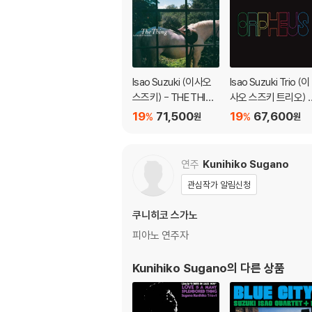
2) 컬러 디스크의 특성상 제작 공정시 앨범마다
3) 컬러 디스크는 제작 과정에서 다른 색상 염료
※ 반품/교환 안내
1) 불량으로 인한 반품/교환 요청 시에는 불량 
Isao Suzuki (이사오
Isao Suzuki Trio (이
관련 사진과 동영상 및 재생 기기 모델명을 첨부
스즈키) - THE THING
사오 스즈키 트리오) 
2) LP는 잦은 배송 과정에서 재킷에 손상이 
[LP]
Orpheus [LP]
19
71,500
19
67,600
%
%
원
원
연주
Kunihiko Sugano
관심작가 알림신청
쿠니히코 스가노
피아노 연주자
Kunihiko Sugano
의 다른 상품