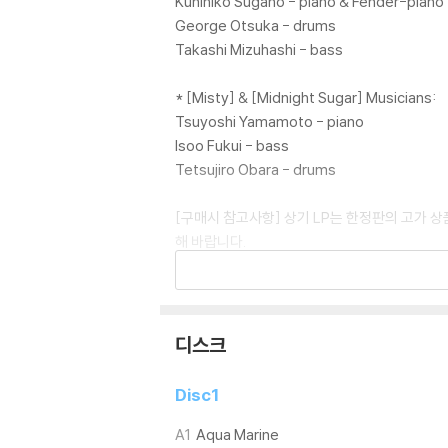
Kunihiko Sugano - piano & Fender-piano
George Otsuka - drums
Takashi Mizuhashi - bass
* [Misty] & [Midnight Sugar] Musicians:
Tsuyoshi Yamamoto - piano
Isoo Fukui - bass
Tetsujiro Obara - drums
[구매시 참고사항] 상기 LP는 한정판의 고가 
해 바랍니다.
LP 구매시 참고 사항 안내드립니다.
※ 재킷/구성품/포장 상태
디스크
1) 제작/배송 과정에 따라 경미한 재킷 주름, 
외관상 불량 확인되는 상품을 개봉 시엔 반품/교
Disc1
2) 디스크 라벨은 공정상 매끄럽게 부착되지 않
3) 일본 제작 LP는 대부분 겉비닐이 밀봉되어 
A1
Aqua Marine