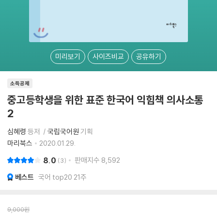
미리보기
사이즈비교
공유하기
소득공제
중고등학생을 위한 표준 한국어 익힘책 의사소통
2
심혜령
등저
국립국어원
기획
마리북스
2020.01.29.
8.0
판매지수
8,592
3
베스트
국어 top20 21주
9,000
원