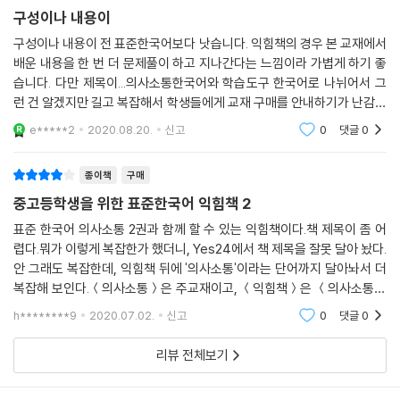
구성이나 내용이
구성이나 내용이 전 표준한국어보다 낫습니다. 익힘책의 경우 본 교재에서
배운 내용을 한 번 더 문제풀이 하고 지나간다는 느낌이라 가볍게 하기 좋
습니다. 다만 제목이...의사소통한국어와 학습도구 한국어로 나뉘어서 그
런 건 알겠지만 길고 복잡해서 학생들에게 교재 구매를 안내하기가 난감합
니다. 전 표준한국어도 그랬지만 한국 학교에서 수업 하고 있는 중도입국
e*****2
2020.08.20.
신고
0
댓글
0
청소년을 대상으
종이책
구매
중고등학생을 위한 표준한국어 익힘책 2
표준 한국어 의사소통 2권과 함께 할 수 있는 익힘책이다.책 제목이 좀 어
렵다.뭐가 이렇게 복잡한가 했더니, Yes24에서 책 제목을 잘못 달아 놨다.
안 그래도 복잡한데, 익힘책 뒤에 '의사소통'이라는 단어까지 달아놔서 더
복잡해 보인다.＜의사소통＞은 주교재이고, ＜익힘책＞은 ＜의사소통＞
과 함께 갈 수 있는 문제집 형식의 책이다.의사소통에서 배운 내용들을 문
h********9
2020.07.02.
신고
0
댓글
0
제를 통해서 더 연
리뷰 전체보기