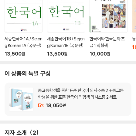
세종한국어 1A / Sejon
세종한국어 1B / Sejon
한국어와 한국문화 초
뉴
g Korean 1A (국문판)
g Korean 1B (국문판)
급 1 익힘책
1
13,500
13,500
10,000
원
원
원
이 상품의 특별 구성
중고등학생을 위한 표준 한국어 의사소통 2 + 중고등
학생을 위한 표준 한국어 익힘책 의사소통 2 세트
5
18,050
%
원
저자 소개
2