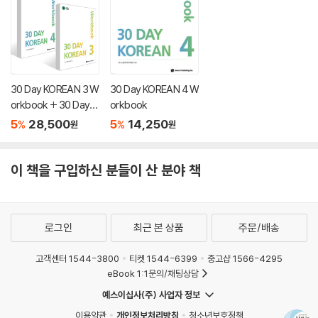
30 Day KOREAN 3 W
30 Day KOREAN 4 W
orkbook + 30 Day K
orkbook
OREAN 4 Workbook
5
28,500
5
14,250
%
%
원
원
세트
이 책을 구입하신 분들이 산 분야 책
로그인
최근 본 상품
주문/배송
고객센터 1544-3800
티켓 1544-6399
중고샵 1566-4295
eBook 1:1문의/채팅상담
예스이십사(주) 사업자 정보
이용약관
개인정보처리방침
청소년보호정책