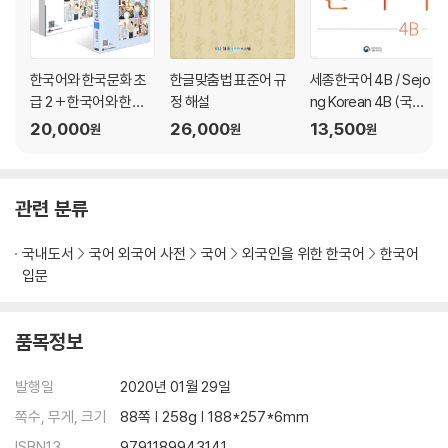
한국어와 한국문화 초
한글맞춤법 표준어 규
세종한국어 4B / Sejo
급 2 + 한국어와 한국
정 해설
ng Korean 4B (국문
문화 초급 2 익힘책 세
판)
20,000
26,000
13,500
원
원
원
트
관련 분류
국내도서
국어 외국어 사전
국어
외국인을 위한 한국어
한국어
입문
품목정보
발행일
2020년 01월 29일
쪽수, 무게, 크기
88쪽 | 258g | 188*257*6mm
ISBN13
9791189943141