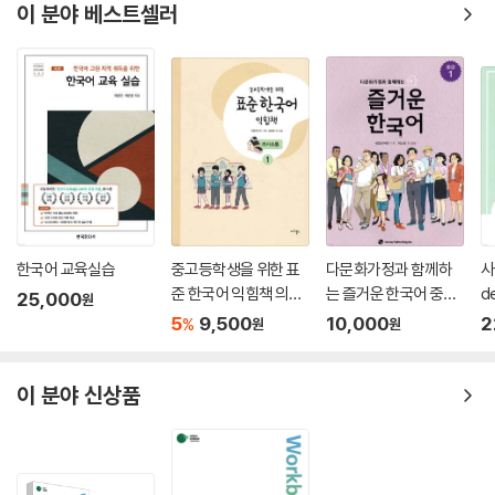
이 분야 베스트셀러
한국어 교육실습
중고등학생을 위한 표
다문화가정과 함께하
사
준 한국어 익힘책 의사
는 즐거운 한국어 중급
d
25,000
원
소통 1
1
5
9,500
10,000
2
%
원
원
이 분야 신상품