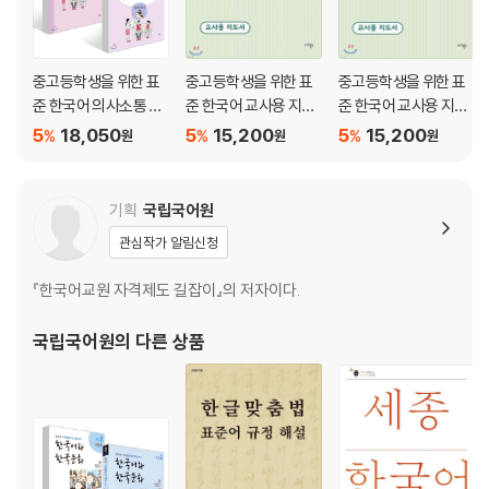
중고등학생을 위한 표
중고등학생을 위한 표
중고등학생을 위한 표
준 한국어 의사소통 4
준 한국어 교사용 지도
준 한국어 교사용 지도
+ 중고등학생을 위한
서 의사소통 4
서 의사소통 3
5
18,050
5
15,200
5
15,200
%
%
%
원
원
원
표준 한국어 익힘책 의
사소통 4 세트
기획
국립국어원
관심작가 알림신청
『한국어교원 자격제도 길잡이』의 저자이다.
국립국어원
의 다른 상품