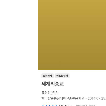
소득공제
베스트셀러
세계의종교
류성민
,
안신
한국방송통신대학교출판문화원
2014.07.25.