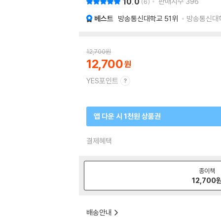
10.0
판매지수
396
6
베스트
방송통신대학교
51위
방송통신대학교
12,700
원
12,700
YES포인트
앱 다운 시 1천원 상품권
결제혜택
종이책
12,700
배송안내