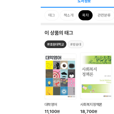
도서정보
태그
책소개
목차
관련분류
이 상품의 태그
#호원대학교
#방송대
대학영어
사회복지정책론
11,100
18,700
원
원