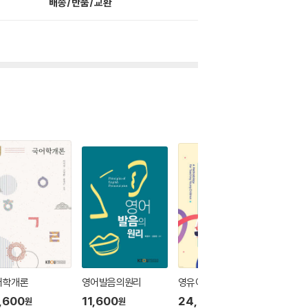
배송/반품/교환
어학개론
영어발음의원리
영유아교수방법론
선형대
,600
11,600
24,700
21,40
원
원
원