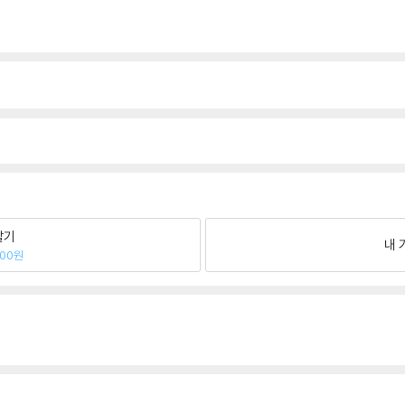
팔기
내 
300원