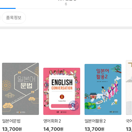
6
품목정보
일본어문법
영어회화 2
일본어활용 2
국
13,700
14,700
13,700
13
원
원
원