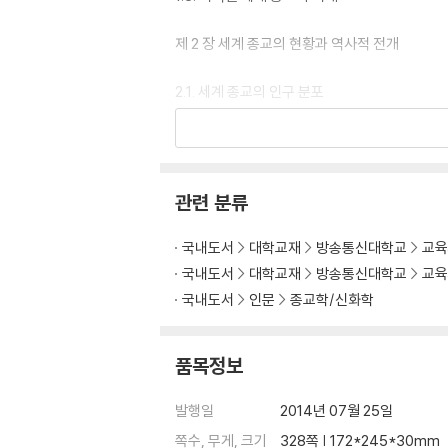
제 2 장 세계 종교의 현황과 역사적 전개
2.1. 세계 종교의 인구 분포
2.2. 세계 종교인구의 지역적 분포
2.3. 세계 종교인구 분포의 특징과 그 의미
2.4. 세계 종교의 역사적 전개
관련 분류
제 3 장 고대 근동 종교와 그리스·로마 종교
국내도서
대학교재
방송통신대학교
교육
3.1. 이집트 종교의 이해
국내도서
대학교재
방송통신대학교
교육
3.2. 메소포타미아 종교의 이해
국내도서
인문
종교학/신화학
3.3. 그리스 종교의 이해
3.4. 로마 종교의 이해
품목정보
제 4 장 유대교와 조로아스터교의 세계관과 역
발행일
2014년 07월 25일
4.1. 유대교의 세계관
쪽수, 무게, 크기
328쪽 | 172*245*30mm