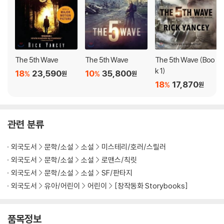
The 5th Wave
The 5th Wave
The 5th Wave (Boo
k 1)
18
23,590
10
35,800
%
%
원
원
18
17,870
%
원
관련 분류
외국도서
문학/소설
소설
미스테리/호러/스릴러
외국도서
문학/소설
소설
로맨스/칙릿
외국도서
문학/소설
소설
SF/판타지
외국도서
유아/어린이
어린이
[창작동화 Storybooks]
품목정보