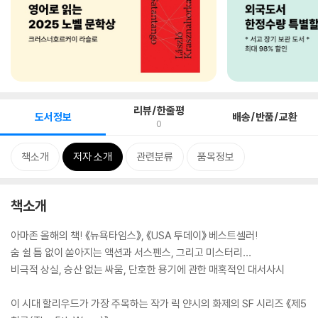
리뷰/한줄평
도서정보
배송/반품/교환
0
책소개
저자 소개
관련분류
품목정보
책소개
아마존 올해의 책! 《뉴욕타임스》, 《USA 투데이》 베스트셀러!
숨 쉴 틈 없이 쏟아지는 액션과 서스펜스, 그리고 미스터리…
비극적 상실, 승산 없는 싸움, 단호한 용기에 관한 매혹적인 대서사시
이 시대 할리우드가 가장 주목하는 작가 릭 얀시의 화제의 SF 시리즈 《제5