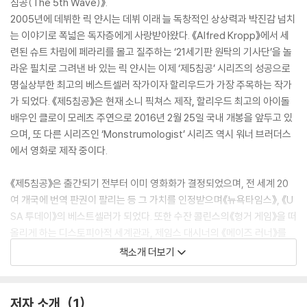
침공(The 5th Wave)》.
2005년에 데뷔한 릭 얀시는 데뷔 이래 늘 독창적인 상상력과 박진감 넘치
는 이야기로 폭넓은 독자층에게 사랑받아왔다. 《Alfred Kropp》에서 세
련된 슈트 차림에 페라리를 몰고 질주하는 ‘21세기판 원탁의 기사단’을 놀
라운 필치로 그려낸 바 있는 릭 얀시는 이제 ‘제5침공’ 시리즈의 성공으로
명실상부한 최고의 베스트셀러 작가이자 할리우드가 가장 주목하는 작가
가 되었다. 《제5침공》은 현재 소니 픽쳐스 제작, 할리우드 최고의 아이돌
배우인 클로이 모레츠 주연으로 2016년 2월 25일 국내 개봉을 앞두고 있
으며, 또 다른 시리즈인 ‘Monstrumologist’ 시리즈 역시 워너 브러더스
에서 영화로 제작 중이다.
《제5침공》은 출간되기 전부터 이미 영화화가 결정되었으며, 전 세계 20
여 개국에 번역 판권이 팔리는 등 그 가치를 인정받으며《뉴욕타임스》, 《U
SA 투데이》의 베스트셀러가 되었다. 또한 수잔 콜린스의《헝거 게임》을 떠
올리게 하는 디스토피아적 세계관과, 제임스 대시너의 《메이즈 러너》를
연상시키는 오락성으로 특히 젊은 독자층의 열광적인 지지를 얻으며 《북
책소개 더보기
리스트》, 미국청소년도서관협회 선정 2014년 최고의 YA 소설로 선정되
었다.
저자 소개
1