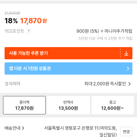
21,800
원
18
17,870
YES포인트
900원 (5%)
마니아추가적립
5만원 이상 구매 시 2천원 추가 적립
사용 가능한 쿠폰 받기
앱 다운 시 1천원 상품권
결제혜택
최대 2,000원 즉시할인
종이책
번역서
중고
17,870
원
13,500
원
12,600
원~
배송안내
서울특별시 영등포구 은행로 11(여의도동,
변경
일신빌딩)