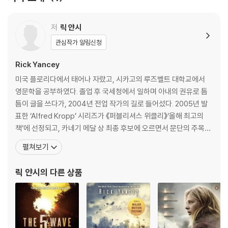
The Passage meets The Hunger Games in The 5th Wave -
저
릭 얀시
a gripping new series from Carnegie-shortlisted Rick Yan
cey.
관심작가 알림신청
Rick Yancey
After the 1st wave, only darkness remains. After the 2nd, only
the lucky escape. And after the 3rd, only the unlucky survive.
미국 플로리다에서 태어나 자랐고, 시카고의 루즈벨트 대학교에서
After the 4th wave, only one rule applies: trust no one. Now, i
영문학을 공부하였다. 졸업 후 국세청에서 일하며 아내의 권유로 틈
t's the dawn of the 5th wave. On a lonely stretch of highway,
틈이 글을 쓰다가, 2004년 전업 작가의 길로 들어섰다. 2005년 발
Cassie runs from Them. The beings who only look human, who
표한 ‘Alfred Kropp’ 시리즈가 《퍼블리셔스 위클리》‘올해 최고의
roam the countryside killing anyone they see. Who have scatt
책’에 선정되고, 카네기 메달 상 최종 후보에 오르면서 문단의 주목을
ered Earth's last survivors. To stay alone is to stay alive, until C
받기 시작했고, 이후 ‘Teddy Ruzak’ 시리즈, ‘Monstrumologist’
펼쳐보기
assie meets Evan Walker. Beguiling and mysterious, Evan may
시리즈 등을 발표하며 작가로서의 명성을 꾸준히 쌓았다. 그리고 201
be her only hope for rescuing her brother and even saving her
3년 《제5침공》을 발표하며 명실상부한 《뉴욕타임스》 베스트셀러
릭 얀시
의 다른 상품
self. Now she must choose: between trust and despair, betw
작가가 되었다. 현재까
een defiance and surrender, between life and death. To give u
p or to get up. Cassie Sullivan gets up.