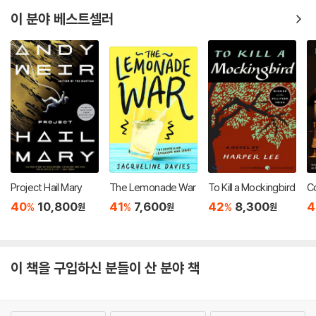
이 분야 베스트셀러
Project Hail Mary
The Lemonade War
To Kill a Mockingbird
Co
40
10,800
41
7,600
42
8,300
4
%
%
%
원
원
원
이 책을 구입하신 분들이 산 분야 책