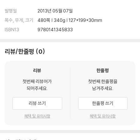
발행일
2013년 05월 07일
쪽수, 무게, 크기
480쪽 | 340g | 127*199*30mm
ISBN13
9780141345833
리뷰/한줄평
0
리뷰
한줄평
첫번째 리뷰어가
첫번째 한줄평을
되어주세요.
남겨주세요.
리뷰 쓰기
한줄평 쓰기
혜택 및 유의사항
혜택 및 유의사항