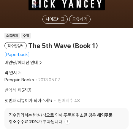
사이즈비교
공유하기
소득공제
수입
The 5th Wave (Book 1)
직수입양서
Paperback
바인딩/에디션 안내
릭 얀시
저
Penguin Books
2013.05.07.
번역서
제5침공
첫번째 리뷰어가 되어주세요
판매지수
48
직수입외서는 변심/착오로 인해 주문을 취소할 경우
해외주문
취소수수료 20%
가 부과됩니다.