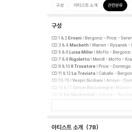
구성
아티스트 소개
관련분류
구성
CD 1 & 2
Ernani
| Bergonzi - Price - Seren
CD 3 & 4
Macbeth
| Warren - Rysanek - 
CD 5 & 6
Luisa Miller
| Moffo - Bergonzi 
CD 7 & 8
Rigoletto
| Merrill - Moffo - Kr
CD 9 & 10
Il Trovatore
| Price - Domingo
CD 11 & 12
La Traviata
| Caballe - Bergonz
CD 13-15 I
Vespri Siciliani
| Arroyo - Dom
CD 16 & 17
Simon Boccanegra
| Bruson 
CD 18
Ein Maskenball
| Schock - Wachter
CD 19
Don Carlo
| Sylvester - Millo - Fu
CD 20
Aida
| Milanov - Bjorling - Barbie
CD 21
Enrico Caruso
| Arien Aus Rigolett
CD 22
Eileen Farrell
| Arien Aus Simon Bo
아티스트 소개
78
CD 23
Montserrat Caballe
| Arien Aus I 