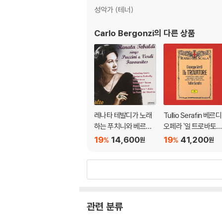
성악가 (테너)
Carlo Bergonzi
의 다른 상품
레나타 테발디가 노래
Tullio Serafin 베르디
하는 푸치니와 베르디
오페라 '일 트로바토레
명장면 (Renata Teba
(Verdi: Il Trovatore
19
14,600
19
41,200
%
%
원
원
ldi sings Puccini and
Verdi Favourites)
관련 분류