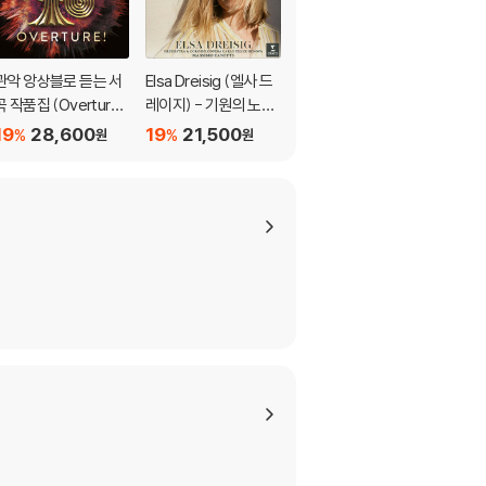
관악 앙상블로 듣는 서
Elsa Dreisig (엘사 드
Luciano Pavarotti
곡 작품집 (Overtur
레이지) - 기원의 노래
(루치아노 파바로티) -
e!) [SACD Hybrid]
(Invocation)
이탈리아 오페라 리마
19
28,600
19
21,500
19
25,200
%
%
%
원
원
원
스터 (Tenor Arias Fr
om Italian Opera)