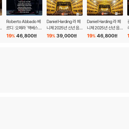
Roberto Abbado 베
Daniel Harding 라 페
Daniel Harding 라 페
른
르디: 오페라 `맥베스`
니체 2025년 신년 음
니체 2025년 신년 음
(Verdi: Opera `Macb
악회 (TEATRO LA FE
악회 (TEATRO LA FE
19
46,800
19
39,000
19
46,800
%
%
%
원
원
원
r
eth`)
NICE: New Year's Co
NICE: New Year's Co
ncert 2025)
ncert 2025)
r
r