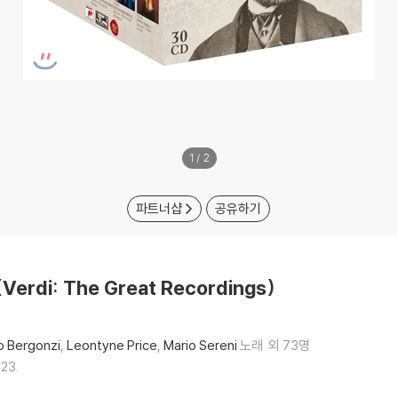
1
/
2
파트너샵
공유하기
di: The Great Recordings)
o Bergonzi
Leontyne Price
Mario Sereni
노래
외 73명
.23.