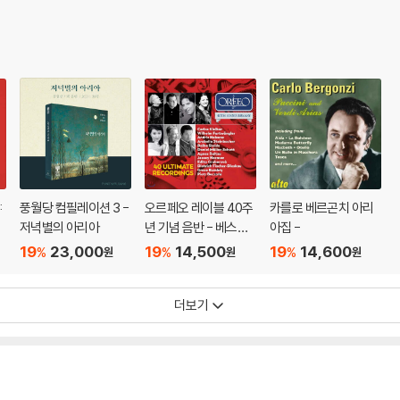
:
풍월당 컴필레이션 3 -
오르페오 레이블 40주
카를로 베르곤치 아리
'
저녁별의 아리아
년 기념 음반 - 베스트
아집 -
)
녹음 40 (ORFEO 40t
19
23,000
19
14,500
19
14,600
%
%
%
원
원
원
h Anniversary Editio
n: 40 Ultimate Reco
더보기
rdings)