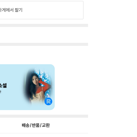
가게에서 팔기
배송/반품/교환