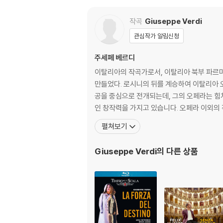
CD 24
Placido Domingo
| Arien Aus Il T
CD 25
Katia Ricciarelli
| Arien Und Duett
작곡
Giuseppe Verdi
CD 26
Renata Scotto
| Arien Aus Rigole
관심작가 알림신청
CD 27
Ouverturen Und Vorspiele
| La F
a - Muti
주세페 베르디
CD 28
Ballet Music Aus Den Opern
| Ma
이탈리아의 작곡가로서, 이탈리아 북부 파르마
CD 29 & 30
Messa Da Requiem
| Caball
만들었다. 로시니의 뒤를 계승하여 이탈리아 
공을 중심으로 전개되는데, 그의 오페라는 힘
인 창작력을 가지고 있습니다. 오페라 이외의 
펼쳐보기
Giuseppe Verdi
의 다른 상품