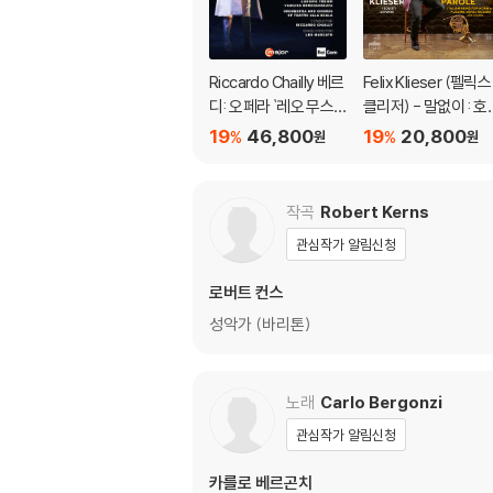
Riccardo Chailly 베르
Felix Klieser (펠릭스
디: 오페라 `레오 무스
클리저) - 말없이 : 호
카토` (Verdi: Opera `
으로 연주하는 이탈리
19
46,800
19
20,800
%
%
원
원
La Forza Del Destino
아 아리아 (Senza Pa
`)
ole : Italian Arias for
Horn by Puccini, Ve
작곡
Robert Kerns
di, Rossini and othe
관심작가 알림신청
s)
로버트 컨스
성악가 (바리톤)
노래
Carlo Bergonzi
관심작가 알림신청
카를로 베르곤치