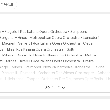
품목정보
i - Flagello | Rca Italiana Opera Orchestra - Schippers
Bergonzi - Hines | Metropolitan Opera Orchestra - Leinsdorf
- Macneil - Verrett | Rca Italiana Opera Orchestra - Cleva
aus - Elias| Rca Italiana Opera Orchestra - Solti
 - Milnes - Cossotto | New Philharmonia Orchestra - Mehta
i - Milnes - Krebill | Rca Italiana Opera Orchestra - Pretre
ingo - Milnes - Raimondi | New Philharmonia Orchestra - Levine
- Ricciarelli - Raimondi | Orchester Der Wiener Staatsoper - Abbad
 - Hillebrecht - Topper | Orchester Der Deutschen Oper Berlin - Ho
rlanetto| Metropolitan Opera Orchestra - Levine
구성 더보기
ri | Orchestra Of The Rome Opera House - Perlea
o, Un Ballo In Maschera, Otello, La Forza Del Destino U.A.
ccanegra, Aida, Don Carlo, Otello, Un Ballo In Maschera U.A.
Lombardi, I Due Foscari, Alzira, Attila, Il Corsaro, Aroldo U.A.