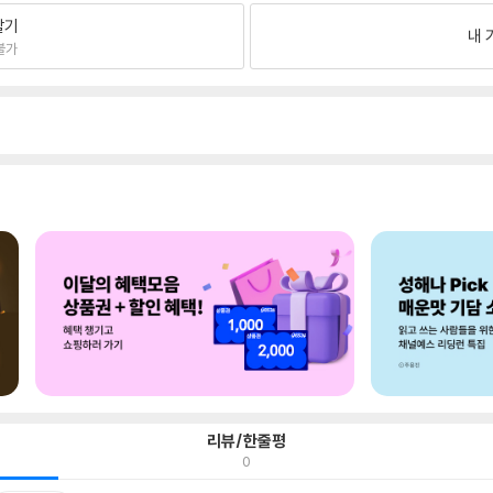
팔기
내 
불가
리뷰/한줄평
0