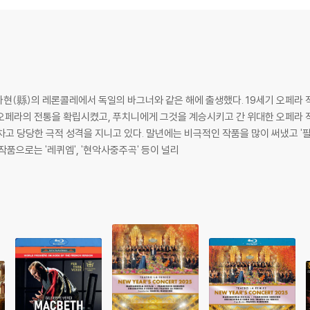
rovatore, Rigoletto, Simon Boccanegra, Aida, Otello A.O.
e Aus I Masnadieri, Jerusalem, Il Corsaro, Don Carlo, Otello U.A. (M
tto, Nabucco, La Traviata, I Lombardi, La Forza Del Destino
orza Del Destino, Attila, Nabucco, La Traviata, La Battaglia Di Legna
cbeth, Don Carlos, Otello, Aida, I Vespri Siciliani | Metropolitan Ope
현(縣)의 레론콜레에서 독일의 바그너와 같은 해에 출생했다. 19세기 오페
e - Berini - Domingo - Plishka | New York Philharmonic - Mehta
오페라의 전통을 확립시켰고, 푸치니에게 그것을 계승시키고 간 위대한 오페라 
차고 당당한 극적 성격을 지니고 있다. 말년에는 비극적인 작품을 많이 써냈고 '
작품으로는 '레퀴엠', '현악사중주곡' 등이 널리