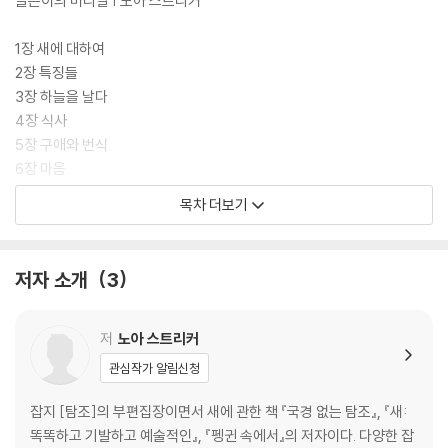
글쓴이의 머리말 | 노아 스트리커
물 종 가운데 3분의 1이 사라질 것으로 전망된다. 동물 피사체의 눈에 초점
을 맞추어 촬영된 ‘포토 아크’의 사진들은 인간 감상자에게 동물과 눈을 맞
1장 새에 대하여
추게 함으로써, 사라져 가는 동물들과 우리 사이의 동일성과 유대 관계를
2장 특징들
느끼게 해 준다.
3장 하늘을 날다
4장 식사
5장 구애와 번식
6장 마음
7장 미래
목차 더보기
지은이에 대하여 | 감사의 말 | ‘포토 아크’ 프로젝트에 대하여 | 사진 촬영
에 대하여 | 장 시작 페이지의 새 | 새 찾아보기
저자 소개
3
저
노아 스트리커
관심작가 알림신청
잡지 [탐조]의 부편집장이면서 새에 관한 책 『국경 없는 탐조』, 『새:
똑똑하고 기발하고 예술적인』, 『펭귄 속에서』의 저자이다. 다양한 잡