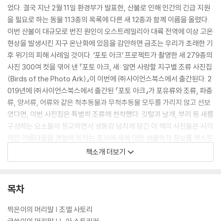
었다. 결국 지난 2월 11일 환경부가 발표한, 산불로 인해 인간의 긴급 지원
을 필요로 하는 동물 113종의 목록에 다른 새 12종과 함께 이름을 올렸다.
이번 산불이 대규모로 번진 원인이 오스트레일리아 대륙 전역에 이상 고온
현상을 발생시킨 지구 온난화에 있음을 감안하면 금조는 우리가 초래한 기
후 위기의 피해 사례일 것이다. ‘포토 아크’ 프로젝트가 촬영한 새 279종의
사진 300여 컷을 엮어 낸 『포토 아크, 새: 알면 사랑할 지구별 조류 사진집
(Birds of the Photo Ark)』이 이번에 ㈜사이언스북스에서 출간된다. 2
019년에 ㈜사이언스북스에서 출간된 『포토 아크』가 포유류와 조류, 파충
류, 양서류, 어류와 같은 척추동물과 무척추동물 모두를 가리지 않고 선보
였다면, 이번 사진집은 특별히 조류에 천착했다. 깃털과 날개, 부리 등 새를
구성하는 요소들이 정교하면서 생동감 넘치게 담긴 이 책의 사진들은 시각
적인 아름다움을 경험하게 하는 동시에 새에 대한 생물학적 정보를 텍스트
와 함께 풍부하게 제공한다.
책소개 더보기
‘포토 아크’는 전 세계의 동물원, 수족관, 야생 보호 구역 등지에서 보호하
고 있는 동물 1만 3000종을 사진으로 아카이빙하는 프로젝트다. 2020년
목차
2월 19일 현재 9,844종을 촬영해 지구의 생명 다양성을 보여 주는 이 프
로젝트의 궁극적인 목표는 역설적으로 생명 다양성이 소실된 지구를 상상
찍은이의 머리말 | 조엘 사토리
하게 하는 것이다. 지금과 같은 추세라면 2100년이 되기 전에 현존하는 생