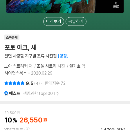
미리보기
공유하기
소득공제
포토 아크, 새
알면 사랑할 지구별 조류 사진집
양장
노아 스트리커
저
조엘 사토리
사진
권기호
역
사이언스북스
2020.02.29.
9.5
판매지수
72
4
베스트
생명과학 top100 1주
29,500
원
10
26,550
YES포인트
1,470원 (5%)