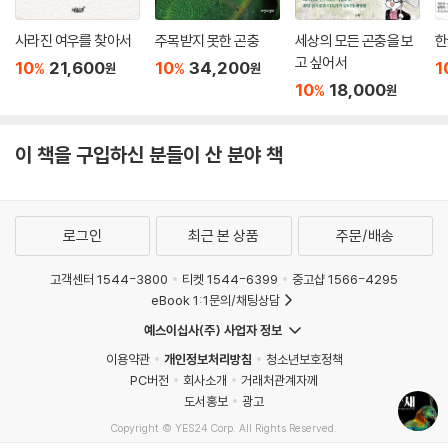
사라진 여우를 찾아서
주목받지 못한 곤충
세상의 모든 곤충을 보
한
고 싶어서
10
21,600
10
34,200
1
%
%
원
원
10
18,000
%
원
이 책을 구입하신 분들이 산 분야 책
로그인
최근 본 상품
주문/배송
고객센터 1544-3800
티켓 1544-6399
중고샵 1566-4295
eBook 1:1문의/채팅상담
예스이십사(주) 사업자 정보
이용약관
개인정보처리방침
청소년보호정책
PC버전
회사소개
거래처관계자께
도서홍보
광고
Copyright © YES24 Corp. All Rights Reserved.
MATOM11