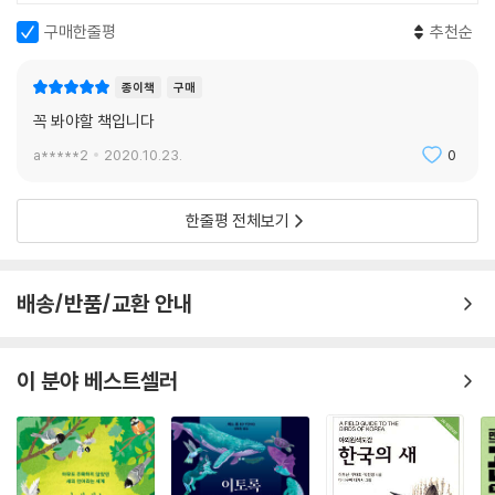
공한 화려함과 섬세함의 극치를 보여 준다. 극락조나 원앙은 암수가 서로
구매한줄평
추천순
다른 형태를 나타내는 성적 이형(sexual dimorphism)의 전형이다. 또
한 암컷과 수컷은 함께 노래하고 춤을 추며 상대를 평가한다. 생존에 직결
종이책
구매
되지 않을 뿐만 아니라 오히려 생존에 위협이 되는 새들의 예술가적 자질
꼭 봐야할 책입니다
을 찰스 다윈은 성선택으로 설명한 바 있다.
a*****2
2020.10.23.
0
새의 눈으로 보면 우리는 우리가 공유하고 있는 세상을 새로운 관점에서
볼 수도 있다. 새에게 관심을 기울이면 영감을 얻게 된다.―본문에서
한줄평 전체보기
6장 「마음」은 새들의 지능을 발견한다. 까마귀류와 앵무새류의 높은 지능
은 잘 알려져 있지만, 그럼에도 불구하고 새는 지능이 낮은 것으로 오해되
배송/반품/교환 안내
곤 한다. 이 장에서는 사회성을 지니고 감정을 느끼며 ‘마음 이론’을 갖는
새들을 만난다. 7장 「미래」는 새와 인간의 공존을 모색한다. 전 지구적인
생명 다양성의 위기는 새들의 존속에 큰 위협을 가하고 있다. 개체수가 감
이 분야 베스트셀러
소한 새들 가운데는 캘리포니아콘도르처럼 인간의 보전 활동으로 회복세
로 접어든 종도 있지만 여전히 도움이 필요하다. 이 장은 지구가 현재 잃어
가고 있는 마지막 새들을 우리와 마주하게 한다. 조엘 사토리는 어린 시절
마지막 여행비둘기(passenger pigeon, Ectopistes migratorius, E