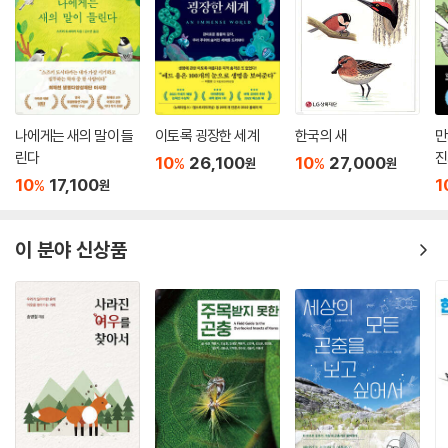
X) 마사(Martha)의 사진을 책에서 보았던 기억을 서문 「막다른 골목의 새
들을 위한 사진 찍기」에서 적고 있다. 마사의 사진은 개체수가 수십억 마리
에 달했던 한 생물 종이 인간의 남획과 서식지 파괴로 인해 50년 만에 멸종
한 사건을 상징적으로 보여 준다. 그것은 한 생물 종의 과거이자, 우리가 행
동하지 않는다면 앞으로 도래할 미래이다.
나에게는 새의 말이 들
이토록 굉장한 세계
한국의 새
만
린다
진
10
26,100
10
27,000
%
%
원
원
10
17,100
1
%
원
이 분야 신상품