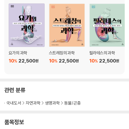
요가의 과학
스트레칭의 과학
필라테스의 과학
10
22,500
10
22,500
10
22,500
%
%
%
원
원
원
관련 분류
국내도서
자연과학
생명과학
동물/곤충
품목정보