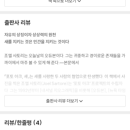
책 속으로 더보기
다. 지구 온난화가 현저해져 서식지가 파괴되고 크릴 같은 먹이가 급감하
기 시작한 1970년대 후반부터 지금까지 펭귄은 전체 개체수가 절반 이하
로 줄어들었다. IUCN에 따르면 현재 11종은 지속적인 감소세에 있고 갈라
출판사 리뷰
파고스펭귄(Galapagos penguin, Spheniscus mendiculus, EN), 자
카스펭귄, 노란눈펭귄(yellow-eyed penguin, Megadyptes antipo
자유의 상징이자 상상력의 원천
des, EN), 선눈썹펭귄(erect-crested penguin, Eudyptes sclater
새를 지키는 것은 인간을 지키는 것이다
i, EN), 북부바위뛰기펭귄(Northern Rockhopper Penguin, Eudypte
s moseleyi, EN) 등은 심각한 멸종 위기에 놓여 있다.
조엘 사토리는 오늘날의 오듀본이다. 그는 귀중하고 경이로운 존재들을 가
까이에서 마주 볼 수 있게 해 준다.―본문에서
『포토 아크, 새』에서 지은이는 “최근 집계에 따르면 약 1만 500종의 새가
지구에 서식하고 있다. …… 지구 위에는 무려 2000억 내지 4000억 마리
『포토 아크, 새』는 새를 사랑한 두 사람의 협업으로 탄생했다. 이 책에서 사
의 새가 살고 있다.”라고 말한다. 그렇다면 세계에서 개체수가 가장 많은
진을 찍은 조엘 사토리(Joel Sartore)는 ‘포토 아크’ 프로젝트의 수립자
조류는 무엇일까? 바로 닭이다. 흔하지 않은 야생 닭이 아니라 아무나 감히
다. 그는 1992년부터 [내셔널 지오그래픽]을 비롯해 [오듀본], [뉴욕 타임
흔히 볼 수 없는 공장식 닭장 속의 양계. 독일의 온라인 통계 포털 스타티스
스], [스미스소니언], [스포츠 일러스트레이티드]에서 기사를 정기적으로
출판사 리뷰 더보기
타(statista)에 따르면 2017년 지구에는 대략 228억 마리의 닭이 사육
기고했다. 지은 책으로 『포토 아크』, 『포토 아크 배니싱』, 『희귀종』, 『가족
되고 있었다. 국가별 대량 사육 두수를 집계해 추정한 수치인 듯하다. 202
사진 찍기』 등이 있다. 2018년 내셔널 지오그래픽 올해의 탐험가로 선정
0년 76억 명을 넘어선 인간 개체수의 3배에 달한다. 그런데 상당수의 닭
되었으며 그 밖에도 미국 사진 기자 협회(NPPA)의 ‘올해의 사진 상’ 등을
리뷰/한줄평
4
은 알을 깨고 나온 지 35~55일 만에 도축되므로 연간 총 개체수는 아마
수상한 바 있다.
사육 두수의 3~4배는 족히 될 것이다. 우리나라에서는 해마다 1억 마리가