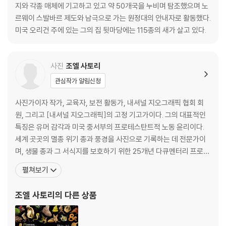
지와 각종 매체에 기고하고 있고 약 50개국을 누비며 탐조했으며 노
르웨이 스발바르 제도와 남극으로 가는 원정대의 안내자로 활동했다.
미국 오리건 주에 있는 그의 집 뒷마당에는 115종의 새가 살고 있다.
사진
조엘 사토리
관심작가 알림신청
사진가이자 작가, 교육자, 보전 활동가, 내셔널 지오그래픽 협회 회
원, 그리고 [내셔널 지오그래픽]의 고정 기고가이다. 그의 대표적인
특징은 유머 감각과 미국 중서부의 프로테스탄트적 노동 윤리이다.
세계 곳곳의 멸종 위기 종과 풍경을 사진으로 기록하는 데 전문가이
며, 생물 종과 그 서식지를 보호하기 위한 25개년 다큐멘터리 프로젝
트인 ‘포토 아크’의 수립자이다. [내셔널 지오그래픽] 외에 잡지 [오
펼쳐보기
듀본(Audubon)], [스포츠 일러스트레이티드(Sports Illustrate
d)], [스미스소니언(Smithsonian)], 일간지 [뉴욕 타임스(New Y
조엘 사토리
의 다른 상품
ork Times)],