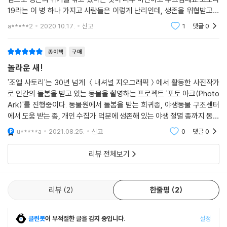
움을 달래 주는 소쩍새나 두견, 노고지리의 울음소리도 들을 수 있으면 좋
했다면 2장 「특징들」은 각 종을 구별하는 고유한 특징들을 확인한다. 같은
19라는 이 병 하나 가지고 사람들은 이렇게 난리인데, 생존을 위협받고도
으련만 사방에 인기척과 차 소리만 요란하다. 『포토 아크, 새』에 실린 사진
날개와 다리, 깃털이라 하더라도 펭귄의 발바닥이나 수컷 공작의 꽁지깃,
아무 저항도 하지 못한 채 멸종이라는 끝을 향해 갈 수 밖에 없는 동물들은
a*****2
2020.10.17.
신고
1
댓글
0
이 영정 사진이 아니라 멋들어진 초상으로 영원히 남기를 바라며, 이 중요
저어새의 부리처럼 새는 각 종의 생존 방식에 특화된 형태를 발달시켰다.
인간들
하고 어려운 프로젝트를 지금도 사력을 다해 이끌어 가는 저자에게 감사의
이 장에서는 조류 종 식별 특징인 필드 마크(field mark)에 따라 새를 구
인사를 올린다. 아울러 이 책에 등장하는 수많은 새의 우리말 이름을 하나
종이책
구매
별하는 탐조가의 경험을 가능하게 한다.
하나 찾아서 확인하고 원서의 오류까지 바로잡아 준 서울 대공원 동물기획
놀라운 새!
과의 장현주 선생님과, 복잡한 편집 작업을 정확하고 철저하게 진행해 준
비행은 새라는 존재의 대부분을 규정한다.―본문에서
'조엘 사토리'는 30년 넘게 ＜내셔널 지오그래픽＞에서 활동한 사진작가
㈜사이언스북스 편집부에도 깊이 감사드린다.
로 인간의 돌봄을 받고 있는 동물을 촬영하는 프로젝트 '포토 아크(Photo
Ark)'를 진행중이다. 동물원에서 돌봄을 받는 희귀종, 야생동물 구조센터
3장 「하늘을 날다」는 새들의 비행 능력을 탐구한다. 해부학적으로 비행에
2020년 1월 효창공원 발치에서
에서 도움 받는 종, 개인 수집가 덕분에 생존해 있는 야생 절멸 종까지 동물
최적화된 새들은 각 종마다 고유한 비행 방식을 지닌다. 벌새는 초당 수십
권기호
을 제대로 기록하고 세상에 자신의 존재를 알리게 하는 기획이다. 이번엔
회의 날갯짓을 하고 앨버트로스는 날갯짓 없이 수백 킬로미터를 활공하며
u*****a
2021.08.25.
신고
0
댓글
0
'새'에 관한 포토
---「옮긴이의 말」중에서
극제비갈매기는 7만 킬로미터 이상을 이동하고 매는 시속 389.5킬로미
터까지 속력을 낸다. 이는 새의 시각적인 형태를 결정하는 요소가 된다. 이
리뷰 전체보기
장에서는 새들의 깃털과 날개 그리고 이동 능력을 보여 준다. 4장 「식사」는
새들의 식성을 알아본다. 새는 자연의 대식가로 자기 몸무게의 3분의 1까
리뷰
2
한줄평
2
지 먹어 치운다. 또한 독수리는 동물 사체를 먹어 치우고 홍학은 남조류를
먹으며, 그 밖에도 새들은 각자의 식단을 구성한다. 이 장에서는 새의 생존
에 이토록 중요한 문제인 식성이 새의 형태를 어떻게 만들었는지를 다룬
클린봇
이 부적절한 글을 감지 중입니다.
설정
다. 4장에서 새들의 생존기를 이야기할 때 5장 「구애와 번식」은 자연이 세