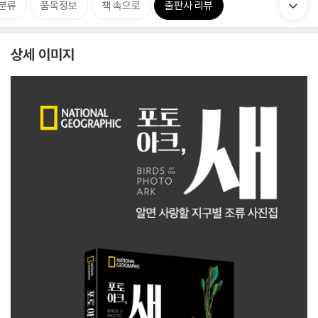
분류
품목정보
책 속으로
출판사 리뷰
상세 이미지