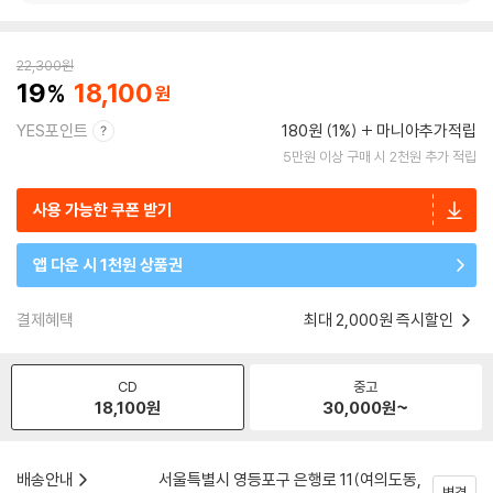
22,300
원
19
18,100
YES포인트
180원 (1%)
마니아추가적립
5만원 이상 구매 시 2천원 추가 적립
사용 가능한 쿠폰 받기
앱 다운 시 1천원 상품권
결제혜택
최대 2,000원 즉시할인
CD
중고
18,100
원
30,000
원~
배송안내
서울특별시 영등포구 은행로 11(여의도동,
변경