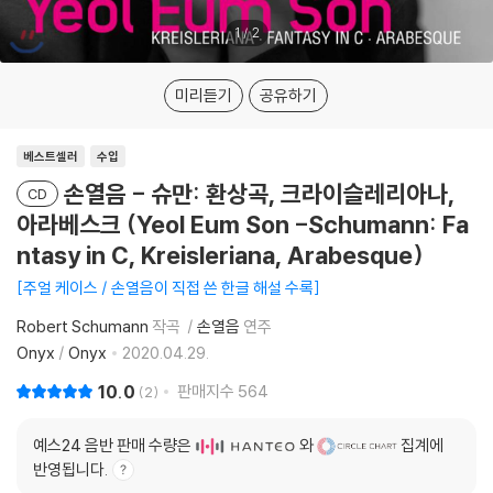
1
/
2
미리듣기
공유하기
베스트셀러
수입
손열음 - 슈만: 환상곡, 크라이슬레리아나,
CD
아라베스크 (Yeol Eum Son -Schumann: Fa
ntasy in C, Kreisleriana, Arabesque)
주얼 케이스 / 손열음이 직접 쓴 한글 해설 수록
Robert Schumann
작곡
손열음
연주
Onyx
/
Onyx
2020.04.29.
10.0
판매지수
564
2
예스24 음반 판매 수량은
와
집계에
반영됩니다.