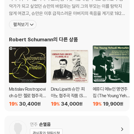
악가가 되고 싶었던 슈만의 바람과는 달리 그의 부모는 이를 탐탁지
않게 여겼고, 슈만은 이후 급작스러운 아버지의 죽음을 계기로 1828
년에 법학을 공부하기 위해 라이프치히 대학에 입학한다. 하지만 음
펼쳐보기
악에 대한 마음을 버리지 못하고 피아노 공부를 이어가던 중 유명 피
아노 교수 프리드리히 비크를 만나 그의 문하에서 가르침을 받는다.
Robert Schumann
의 다른 상품
그렇게 슈만은 열정적으로 음악에 빠져들었으나 혹독한
Mstislav Rostropovi
Dinu Lipatti 슈만: 피
예후디 메뉴인 명연주
ch 슈만: 첼로 협주곡 /
아노 협주곡 작품 (Sch
집 (The Young Yehu
블로흐: 슐로모 (Schu
umann: Piano conce
di Menuhin)
19
30,400
19
34,000
19
19,900
%
%
%
원
원
원
mann: Cello Concert
rto) [UHQCD]
o / Bloch: Schelom
o) [HQCD]
연주
손열음
관심작가 알림신청