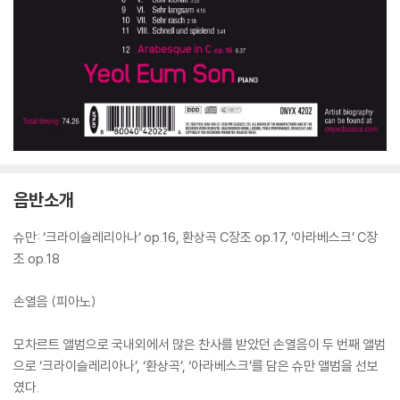
음반소개
슈만: ‘크라이슬레리아나’ op.16, 환상곡 C장조 op.17, ‘아라베스크’ C장
조 op.18
손열음 (피아노)
모차르트 앨범으로 국내외에서 많은 찬사를 받았던 손열음이 두 번째 앨범
으로 ‘크라이슬레리아나’, ‘환상곡’, ‘아라베스크’를 담은 슈만 앨범을 선보
였다.