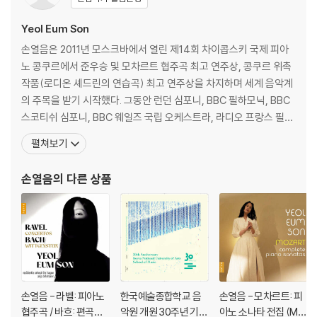
Yeol Eum Son
손열음은 2011년 모스크바에서 열린 제14회 차이콥스키 국제 피아
노 콩쿠르에서 준우승 및 모차르트 협주곡 최고 연주상, 콩쿠르 위촉
작품(로디온 셰드린의 연습곡) 최고 연주상을 차지하며 세계 음악계
의 주목을 받기 시작했다. 그동안 런던 심포니, BBC 필하모닉, BBC
스코티쉬 심포니, BBC 웨일즈 국립 오케스트라, 라디오 프랑스 필하
모닉, 스페인 국립 방송 교향악단(RTVE 심포니), 카스티야 이 레옹
펼쳐보기
심포니, 스위스 로망드 오케스트라, 바젤 심포니, 로테르담 필하모닉,
헤이그 필하모닉(레지덴시 오케스트라), 앤트워프 심포니, 아이슬란
손열음
의 다른 상품
드 심포니, 오슬로 필하모닉, 핀란드
손열음 - 라벨: 피아노
한국예술종합학교 음
손열음 - 모차르트: 피
협주곡 / 바흐: 편곡집
악원 개원 30주년 기념
아노 소나타 전집 (Mo