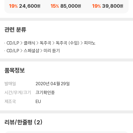
(Ravel: Concertos /
음반 [LP]
zart: Complete Pian
19
24,600
15
85,000
19
39,800
%
%
%
원
원
원
Bach: Wittgenstein)
o Sonatas)
관련 분류
CD/LP
클래식
독주곡
독주곡 (수입)
피아노
CD/LP
스페셜샵
미리 듣기
품목정보
발매일
2020년 04월 29일
시간/무게/크기
크기확인중
제조국
EU
리뷰/한줄평
2