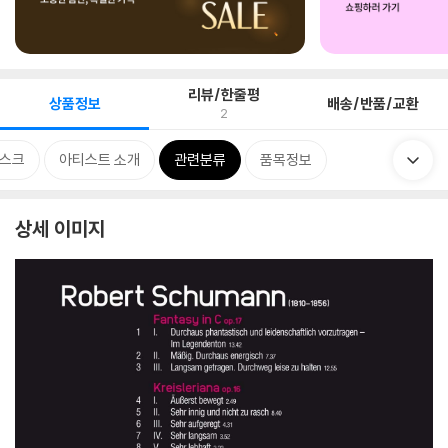
리뷰/한줄평
상품정보
배송/반품/교환
2
스크
아티스트 소개
관련분류
품목정보
상세 이미지