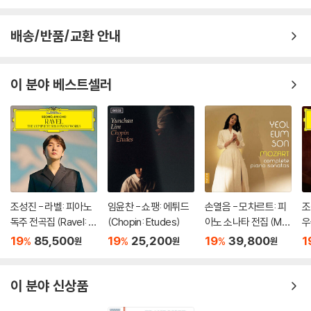
배송/반품/교환 안내
이 분야 베스트셀러
조성진 - 라벨: 피아노
임윤찬 - 쇼팽: 에튀드
손열음 - 모차르트: 피
조
독주 전곡집 (Ravel: T
(Chopin: Etudes)
아노 소나타 전집 (Mo
우
he Complete Solo Pi
zart: Complete Pian
r 
19
85,500
19
25,200
19
39,800
1
%
%
%
원
원
원
ano Works) [3LP]
o Sonatas)
io
n
n)
이 분야 신상품