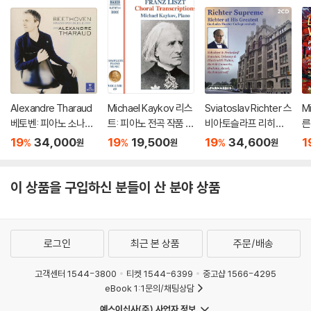
Alexandre Tharaud
Michael Kaykov 리스
Sviatoslav Richter 스
M
베토벤: 피아노 소나타
트: 피아노 전곡 작품 6
비아토슬라프 리히테
른
30, 31, 32번 (Beetho
9집 (Liszt: Complet
르 라이브 레코딩 모음
(V
19
34,000
19
19,500
19
34,600
1
%
%
%
원
원
원
ven: Piano Sonatas
e Piano Music Vol. 6
집 (Richter Suprem
s 
Opp. 109, 110, 111) [U
9)
e: Richter at His Gre
d
HQCD]
atest)
이 상품을 구입하신 분들이 산 분야 상품
로그인
최근 본 상품
주문/배송
고객센터 1544-3800
티켓 1544-6399
중고샵 1566-4295
eBook 1:1문의/채팅상담
예스이십사(주) 사업자 정보