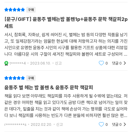
구매
[문구/GIFT] 윤동주 별헤는밤 볼펜1p+윤동주 문학 책갈피2p
세트
서시, 참회록, 자화상, 쉽게 씌어진 시, 별헤는 밤 등의 다양한 작품을 남기
고, 또 일제강점기라는 암울한 현실에 대해 저항하고자 하는 의지를 가진
시인으로 유명한 윤동주 시인의 시구를 활용한 기프트 상품에 대한 리뷰입
니다. 아름다운 시의 구절이 새겨진 책갈피와 볼펜이 세트로 구성되어 있
어 흠잡을 수 없이 좋았습니다. 좀 아쉬운 건 역시 볼펜 촉의 굵기가 너무
t******4
2023.06.10.
신고
0
댓글
0
굵은 게 아쉬
구매
윤동주 별 헤는 밤 볼펜 & 윤동주 문학 책갈피
책을 읽다 보면 아무래도 책갈피를 자주 사용하게 될 수밖에 없는데요. 저
같은 경우 어떠한 책을 읽고 있다가도 금방 다른 책으로 넘어가는 일이 잦
은 데다가, 밑줄을 치는 것과 같이 책에 손상이 가는 행위를 극도로 싫어하
다 보니 책갈피를 사용하는 빈도가 다른 분들에 비하자면 훨씬 많은 편이
지 않을까 싶습니다. 이렇듯 많이 가지고 있다고 해도 다 쓰일 데가 있는 게
r*********s
2022.02.20.
신고
0
댓글
0
책갈피의 매