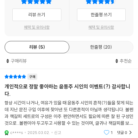
리뷰 쓰기
한줄평 쓰기
혜택 및 유의사항
혜택 및 유의사항
리뷰
5
한줄평
20
구매리뷰
추천순
구매
개인적으로 정말 좋아하는 윤동주 시인의 이벤트(?) 감사합니
다.
항상 시간이 나거나, 여유가 있을 때 윤동주 시인의 흔적(?)들을 찾게 되는
데 지난 문진 구입 이후에 찾아낸 또 다른흔적이 아닐까 생각됩니다. 볼펜
과 책갈피 세트로의 구성은 아주 편안하면서도 필요에 따른 잘 된 구성인
것으로...볼펜이야 두고두고 사용할 수 있는 것이며, 글귀나 책갈피를 보면
서 본인 필요에 따라 책을 읽는 순간에 행복감 등을느낄 수 있다는 것이 아
c****s
2025.03.02.
신고
1
댓글
0
주 멋있는 감