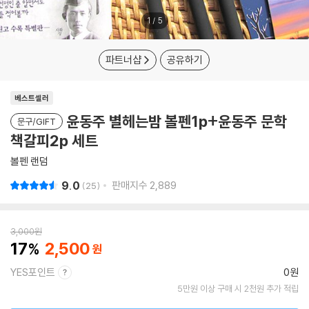
1
/
5
파트너샵
공유하기
베스트셀러
윤동주 별헤는밤 볼펜1p+윤동주 문학
문구/GIFT
책갈피2p 세트
볼펜 랜덤
9.0
판매지수
2,889
25
3,000
원
17
2,500
YES포인트
0원
5만원 이상 구매 시 2천원 추가 적립