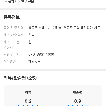
선물하기
친구 선물
품목정보
품명 및 모델명
윤동주 별헤는밤 볼펜1p+윤동주 문학 책갈피2p 세트
제조자/수입자
한국
제조국 또는
한국
원산지
관련 연락처
070-8831-1000
허가관련
해당없음
리뷰/한줄평
25
리뷰
한줄평
9.2
8.9