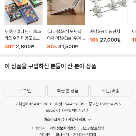
포켓몬 멀티 틴케이스/
[그래잡화점] 노트북
아망 3공 이동펀치
아
카드 수집 다용도 소품
이제 이젤(Esel)위에
10
27,000
1
%
원
보관함
올리세요.프리미엄 원
30
2,800
30
31,500
%
%
원
원
목 거치대
이 상품을 구입하신 분들이 산 분야 상품
로그인
최근 본 상품
주문/배송
고객센터 1544-3800
티켓 1544-6399
중고샵 1566-4295
eBook 1:1문의/채팅상담
예스이십사(주) 사업자 정보
이용약관
개인정보처리방침
청소년보호정책
PC버전
회사소개
거래처관계자께