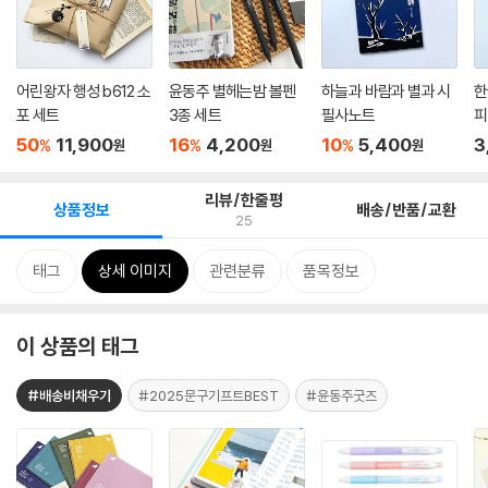
어린왕자 행성 b612 소
윤동주 별헤는밤 볼펜
하늘과 바람과 별과 시
한
포 세트
3종 세트
필사노트
피
50
11,900
16
4,200
10
5,400
3
%
%
%
원
원
원
리뷰/한줄평
상품정보
배송/반품/교환
25
태그
상세 이미지
관련분류
품목정보
이 상품의 태그
#배송비채우기
#2025문구기프트BEST
#윤동주굿즈