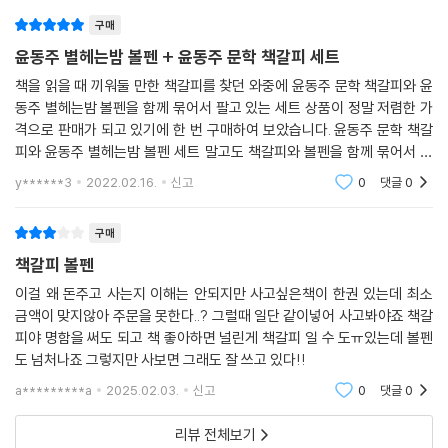
구매
윤동주 별헤는밤 볼펜 + 윤동주 문학 책갈피 세트
책을 읽을 때 끼워둘 만한 책갈피를 찾던 와중에 윤동주 문학 책갈피와 윤
동주 별헤는밤 볼펜을 함께 묶어서 팔고 있는 세트 상품이 정말 저렴한 가
격으로 판매가 되고 있기에 한 번 구매하여 보았습니다. 윤동주 문학 책갈
피와 윤동주 별헤는밤 볼펜 세트 말고도 책갈피와 볼펜을 함께 묶어서 판
매하고 있는 상품이 여럿 있기는 했습니다만, 윤동주 문학 책갈피와 윤동
y******3
2022.02.16.
신고
0
댓글
0
주 별헤는밤 볼펜
구매
책갈피 볼펜
이걸 왜 돈주고 사는지 이해는 안되지만 사고싶은책이 한권 있는데 최소
금액이 맞지않아 주문을 못한다..? 그럴때 일단 같이넣어 사고봐야죠 책갈
피야 명함을 써도 되고 책 좋아하면 널린게 책갈피 일 수 도ㅠ있는데 볼펜
도 넘처나죠 그렇지만 사보면 그래도 잘 쓰고 있다!!
a*********a
2025.02.03.
신고
0
댓글
0
리뷰 전체보기