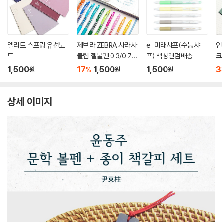
엘리트 스프링 유선노
제브라 ZEBRA 사라사
e-미래샤프(수능샤
인
트
클립 젤볼펜 0.3/0.7m
프) 색상랜덤배송
크
m
1,500
17
1,500
1,500
3
%
원
원
원
상세 이미지