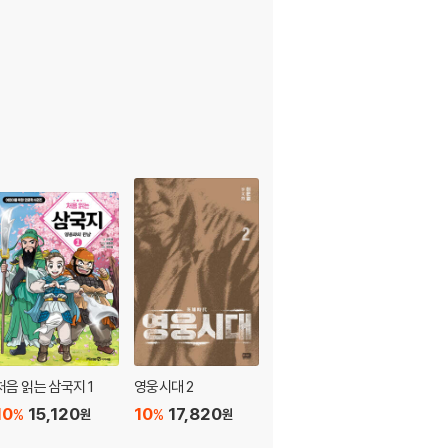
처음 읽는 삼국지 1
영웅시대 2
영웅시대 1
10
15,120
10
17,820
10
17,820
%
%
%
원
원
원