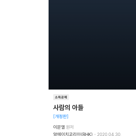
소득공제
사람의 아들
개정판
이문열
원저
알에이치코리아(RHK)
2020.04.30.