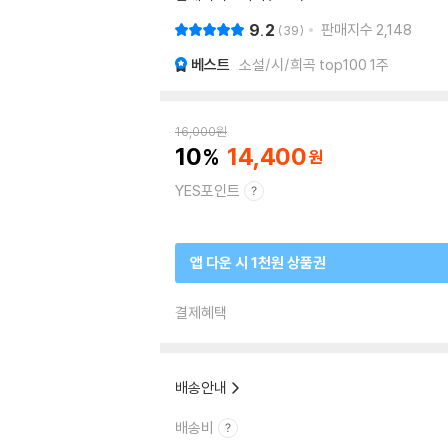
9.2
판매지수
2,148
39
베스트
소설/시/희곡 top100 1주
16,000
원
10
14,400
YES포인트
앱 다운 시 1천원 상품권
결제혜택
배송안내
배송비