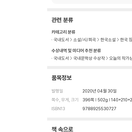
관련 분류
카테고리 분류
국내도서
소설/시/희곡
한국소설
한국 
수상내역 및 미디어 추천 분류
국내도서
국내문학상 수상작
오늘의 작가
품목정보
발행일
2020년 04월 30일
쪽수, 무게, 크기
396쪽 | 502g | 140*210
ISBN13
9788925530727
책 속으로