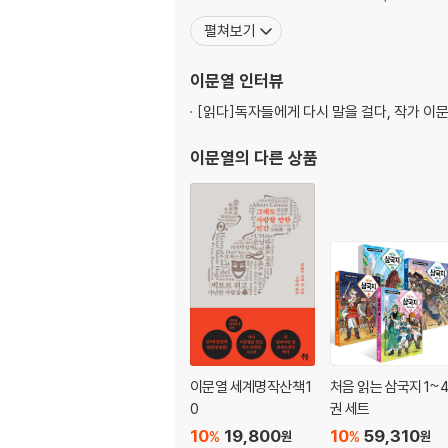
펼쳐보기
이문열
인터뷰
[읽다]
독자들에게 다시 말을 걸다, 작가 이
이문열
의 다른 상품
이문열 세계명작산책 1
처음 읽는 삼국지 1~
0
권 세트
10
19,800
10
59,310
%
%
원
원