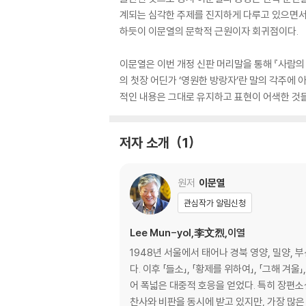
계되는 심각한 주제를 진지하게 다루고 있으면서도,
하듯이 이문열의 문학적 근원이자 회귀점이다.
이문열은 이번 개정 신판 머리말을 통해 『사람의
의 첫장 어딘가 ‘영원한 방랑자’란 말의 각주에 
적인 내용은 그대로 유지하고 표현이 어색한 것
저자 소개
1
원저
이문열
관심작가 알림신청
Lee Mun-yol,李文烈,이열
1948년 서울에서 태어나 경북 영양, 밀양,
다. 이후 「들소」, 「황제를 위하여」, 「그해 
어 폭넓은 대중적 호응을 얻었다. 특히 장편소설 『사람의 아들』은 문단의 주목
찬사와 비판을 동시에 받고 있지만, 가장 많은