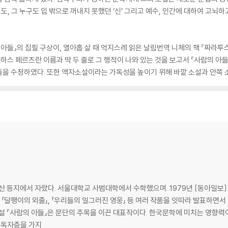
 그 누구도 입 밖으로 꺼내지 못했던 ‘신’ 그리고 예수, 인간에 대하여 고뇌하
 아들』의 집필 구상이, 열아홉 살 때 억지스레 읽은 날림번역 니체의 책 『짜라투
아하스 페르츠란 이름과 딱 두 줄로 그 행적이 나와 있는 것을 보고서 『사람의 아
들을 수정하였다. 또한 액자소설이라는 가독성을 높이기 위해 바깥 소설과 안쪽 
 부산 등지에서 자랐다. 서울대학교 사범대학에서 수학했으며. 1979년 [동아일보
겨울」, 「달팽이의 외출」, 「우리들의 일그러진 영웅」 등 여러 작품을 잇따라 발표하
을 이끈 대표작이다. 한국문학에 미치는 영향력이 워낙 커서 문학 작품이 발표될 때마다 많은
 독자층을 가지