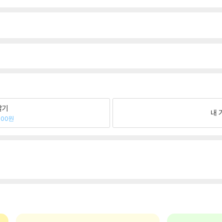
팔기
내 
200원