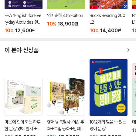
-학부모는 자녀와 함께 읽으면서 재미와 학습효과를 동시에 누리고 세대
간의 벽을 허물 수 있다.
EEA : English for Eve
영어순해 4th Edition
Bricks Reading 200
B
-영어 실력 자체가 길러져서 영어 시험에서 높은 점수를 받을 수 있다.
ryday Activities 일상
L2
L1
10
18,900
%
원
표현 낭독편
-지속적인 영어 공부가 필요한 직장인은 회화 실력과 함께 고급 영어에 익
10
12,600
10
14,400
1
%
%
원
원
숙해진다.
이 분야 신상품
특별제공: 역자 직강 영어 삼국지 무료강의 blog.naver.com/ji_min_ju
n
마음에 힘이 되는 하루
영어 낭독필사: 이솝 우
1812개의 믿을 수 있는
데
한 문장 영어 필사 + 마
화+그림 동화+안데르
영어 문장
1
음이 단단해지는 하루
센 동화 세트