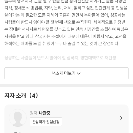
불후의 명저이다. 눈을 뗄 수 없을 만큼 흥미진진한 이야기는 물론 다양한
지식, 정세분석 방법론, 지략, 논리, 처세, 얽히고 설킨 인간관계 등 인생을
살아가는 데 필요한 모든 지혜와 교훈이 면면히 녹아들어 있어, 성공하는
사람들이 반드시 읽어야 할 첫 번째 책으로 손꼽힌다. 세계적으로 인정받
는 장대한 서사시로서 면모를 갖추고 있는 만큼 시공간을 초월하여 폭넓은
사랑을 받고 있다. 삼국지는 소설이기 때문에 내용이 어렵지 않고, 고전을
해석하는 재미를 느낄 수 있어 누구나 즐길 수 있는 것이 큰 장점이다.
성공하는 사람들이 반드시 읽어야 할 삼국지, 영한대역으로 재탄생
4년간의 준비 끝에 출간되는 영한대역 삼국지는 450만 글자, 80만 단어,
책소개 더보기
4만여 문장으로 이뤄진 대작이며, 일상대화나 묘사에서부터 토론영어(제
갈량과 동오모사들의 논쟁), 프레젠테이션 영어(제갈량의 정세분석, 책사
들의 전략전술 헌책 등)는 물론 영어 이해의 최고봉이라는 수백 편의 시가
저자 소개
4
곁들여져 있어 영문독해의 종합판이라고 해도 과언이 아니다. 즉 일반 영
어 원서 한권 읽는 것과 단순히 비교하기가 어려울 정도로 폭넓은 스펙트
원저
나관중
럼의 영문을 골고루 접할 수 있는 것이 삼국지의 가장 큰 장점이다.
관심작가 알림신청