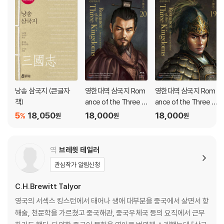
낭송 삼국지 (큰글자
영한대역 삼국지 Rom
영한대역 삼국지 Rom
책)
ance of the Three Ki
ance of the Three Ki
ngdoms 20 (큰글자
ngdoms 19 (큰글자
5
18,050
18,000
18,000
%
원
원
원
도서)
도서)
역
브레윗 테일러
관심작가 알림신청
C.H.Brewitt Talyor
영국의 서섹스 킹스턴에서 태어나 생애 대부분을 중국에서 살면서 항
해술, 천문학을 가르쳤고 중국해관, 중국우체국 등의 요직에서 근무