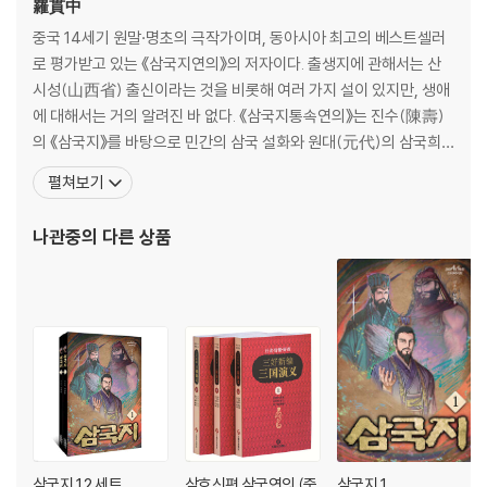
羅貫中
중국 14세기 원말·명초의 극작가이며, 동아시아 최고의 베스트셀러
로 평가받고 있는 《삼국지연의》의 저자이다. 출생지에 관해서는 산
시성(山西省) 출신이라는 것을 비롯해 여러 가지 설이 있지만, 생애
에 대해서는 거의 알려진 바 없다. 《삼국지통속연의》는 진수(陳壽)
의 《삼국지》를 바탕으로 민간의 삼국 설화와 원대(元代)의 삼국희
(三國戱) 등 여기저기 흩어져 있는 삼국에 관한 이야기를 한꺼번에
펼쳐보기
엮어 펴낸 것이다. 이 외에 《수호지》, 《수당연의》, 《잔당오대사연
의》, 《평요전》 등의 작품이 있다. 서양에서는 《삼국지연의》를 소개할
나관중
의 다른 상품
때 동아시아에서 셰익스피어 또는 일리아스를 쓴 호메로스
삼국지 1,2 세트
삼호신편 삼국연의 (중
삼국지 1