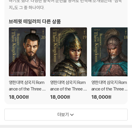
하기도 했다. 다양한 중국어 문헌을 영어로 번역해 소개했는데 『삼국
지』도 그 중 하나이다.
브레윗 테일러
의 다른 상품
영한대역 삼국지 Rom
영한대역 삼국지 Rom
영한대역 삼국지 Rom
ance of the Three Ki
ance of the Three Ki
ance of the Three Ki
ngdoms 20 (큰글자
ngdoms 19 (큰글자
ngdoms 18 (큰글자
18,000
18,000
18,000
원
원
원
도서)
도서)
도서)
더보기