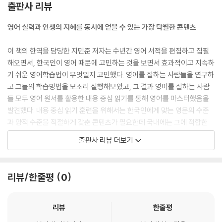
출판사 리뷰
영어 실력과 인생의 지혜를 동시에 얻을 수 있는 가장 탁월한 콘텐츠
이 책의 한역을 담당한 지민준 저자는 수년간 영어 서적을 편집하고 집필
해오면서, 한국인이 영어 때문에 고민하는 것을 보면서 효과적이고 지속하
기 쉬운 영어학습법이 무엇일지 고민했다. 영어를 잘하는 사람들을 연구하
고 그들의 학습방법을 모조리 실행해보았고, 그 결과 영어를 잘하는 사람
들 모두 영어 원서를 활용한 내용 중심 읽기를 통해 영어를 마스터했음을
발견했다. 내용 중심 읽기 훈련을 위해서는 한국인에게 맞는 영문의 수준
과 양적 수준을 적절하게 갖춘 콘텐츠가 필요한데 국내에는 그에 적합한
책이 없는 것이 문제였다. 결국 수많은 사람이 몇 번이고 반복해서 읽는 대
출판사 리뷰 더보기
표적인 콘텐츠인 삼국지를 택해 영한대역 삼국지로 만들어냈다. 삼국지는
스토리가 흥미로울 뿐만 아니라 인간관계, 처세술, 성공전략 등 삶에 필요
한 지혜와 통찰까지 배울 수 있는 작품으로, 삼국지와 어학을 결합한 영한
리뷰/한줄평
0
대역 삼국지는 독자들의 영어 실력을 책임지면서도 고전에서 찾을 수 있는
인생의 지혜의 두 마리 토끼를 잡게 해준다.
리뷰
한줄평
영한대역 삼국지의 특징