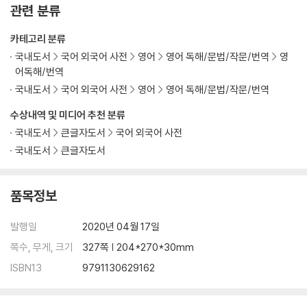
관련 분류
카테고리 분류
국내도서
국어 외국어 사전
영어
영어 독해/문법/작문/번역
영
어독해/번역
국내도서
국어 외국어 사전
영어
영어 독해/문법/작문/번역
수상내역 및 미디어 추천 분류
국내도서
큰글자도서
국어 외국어 사전
국내도서
큰글자도서
품목정보
발행일
2020년 04월 17일
쪽수, 무게, 크기
327쪽 | 204*270*30mm
ISBN13
9791130629162