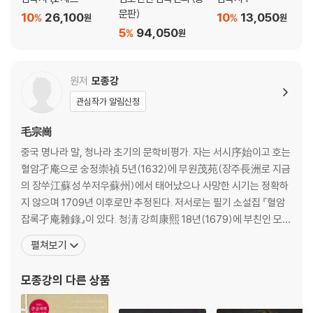
문판)
10
26,100
10
13,050
%
%
원
원
5
94,050
%
원
원저
모종강
관심작가 알림신청
毛宗崗
중국 명나라 말, 청나라 초기의 문학비평가. 자는 서시序始이고 호는
혈암孑庵으로 숭정崇禎 5년(1632)에 무원茂苑(장주長洲로 지금
의 장쑤江蘇성 쑤저우蘇州)에서 태어났으나 사망한 시기는 정확하
지 않으며 1709년 이후로만 추정된다. 저서로는 필기 소설집 『혈암
잡록孑庵雜錄』이 있다. 청淸 강희康熙 18년(1679)에 부친인 모륜
毛綸의 작업을 이어받아 유명한 ‘모종강평개본毛宗崗評改本(혹은
펼쳐보기
모본毛本)’을 출간했다. 그는 김성탄金聖t嘆의 『수호전』 첨삭 방법
을 모방하여 기존 소설 『삼국지』의 구성에 커다란 변화를 주었는데,
모종강
의 다른 상품
첨삭뿐만 아니라 표제를 정돈하고 문사를 수정했으며 시문詩文을
고