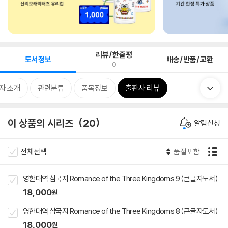
리뷰/한줄평
도서정보
배송/반품/교환
0
자 소개
관련분류
품목정보
출판사 리뷰
이 상품의 시리즈
20
알림신청
전체선택
품절포함
영한대역 삼국지 Romance of the Three Kingdoms 9 (큰글자도서)
18,000
원
영한대역 삼국지 Romance of the Three Kingdoms 8 (큰글자도서)
18,000
원