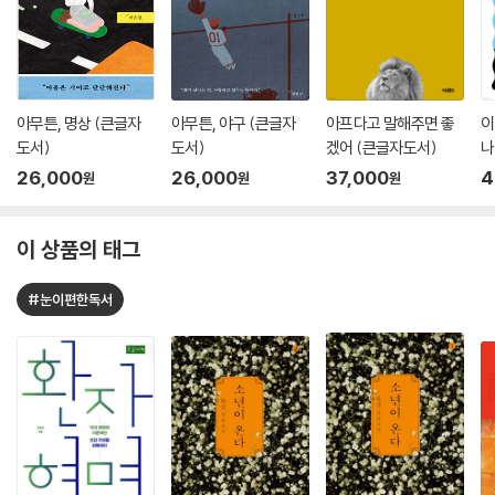
아무튼, 명상 (큰글자
아무튼, 야구 (큰글자
아프다고 말해주면 좋
이
도서)
도서)
겠어 (큰글자도서)
나
26,000
26,000
37,000
4
원
원
원
이 상품의 태그
#눈이편한독서