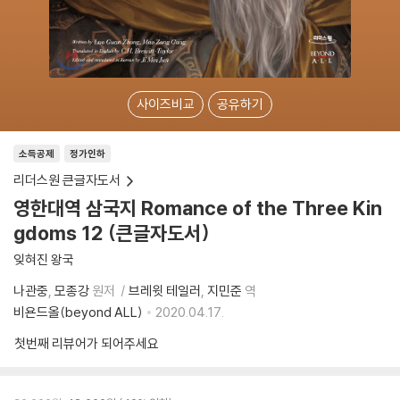
사이즈비교
공유하기
소득공제
정가인하
리더스원 큰글자도서
영한대역 삼국지 Romance of the Three Kin
gdoms 12 (큰글자도서)
잊혀진 왕국
나관중
모종강
원저
브레윗 테일러
지민준
역
비욘드올(beyond ALL)
2020.04.17.
첫번째 리뷰어가 되어주세요