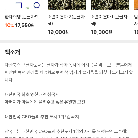
환자 혁명 (큰글자책)
소년이 온다 2 (큰글자
소년이 온다 1 (큰글자
엄
책)
책)
자
10
17,550
%
원
19,000
19,000
1
원
원
책소개
다산북스 큰글자도서는 글자가 작아 독서에 어려움을 겪는 모든 분들에게
편안한 독서 환경을 제공함으로써 책 읽기의 즐거움을 되찾아 드리고자 합
니다.
대한민국 최초 영한대역 삼국지
아버지가 아들에게 물려주고 싶은 유일한 고전
대한민국 CEO들의 추천 도서 1위! 삼국지
삼국지는 대한민국 CEO들의 추천도서 1위의 자리를 오랫동안 고수해온