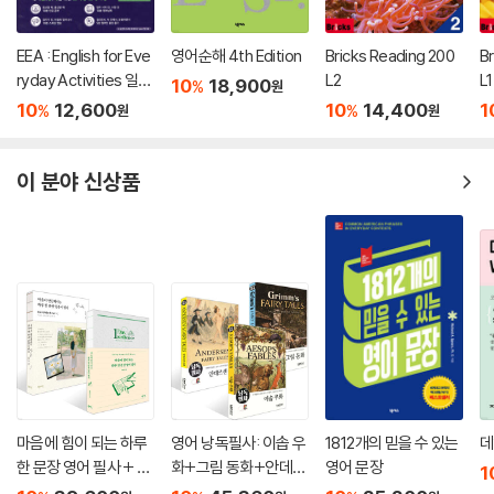
-학부모는 자녀와 함께 읽으면서 재미와 학습효과를 동시에 누리고 세대
간의 벽을 허물 수 있다.
EEA : English for Eve
영어순해 4th Edition
Bricks Reading 200
B
-영어 실력 자체가 길러져서 영어 시험에서 높은 점수를 받을 수 있다.
ryday Activities 일상
L2
L1
10
18,900
%
원
표현 낭독편
-지속적인 영어 공부가 필요한 직장인은 회화 실력과 함께 고급 영어에 익
10
12,600
10
14,400
1
%
%
원
원
숙해진다.
이 분야 신상품
특별제공: 역자 직강 영어 삼국지 무료강의 blog.naver.com/ji_min_ju
n
마음에 힘이 되는 하루
영어 낭독필사: 이솝 우
1812개의 믿을 수 있는
데
한 문장 영어 필사 + 마
화+그림 동화+안데르
영어 문장
1
음이 단단해지는 하루
센 동화 세트