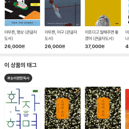
아무튼, 명상 (큰글자
아무튼, 야구 (큰글자
아프다고 말해주면 좋
이
도서)
도서)
겠어 (큰글자도서)
나
26,000
26,000
37,000
4
원
원
원
이 상품의 태그
#눈이편한독서