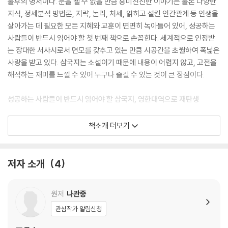
불후의 명저이다. 눈을 뗄 수 없을 만큼 흥미진진한 이야기는 물론 다양한
지식, 정세분석 방법론, 지략, 논리, 처세, 얽히고 설킨 인간관계 등 인생을
살아가는 데 필요한 모든 지혜와 교훈이 면면히 녹아들어 있어, 성공하는
사람들이 반드시 읽어야 할 첫 번째 책으로 손꼽힌다. 세계적으로 인정받
는 장대한 서사시로서 면모를 갖추고 있는 만큼 시공간을 초월하여 폭넓은
사랑을 받고 있다. 삼국지는 소설이기 때문에 내용이 어렵지 않고, 고전을
해석하는 재미를 느낄 수 있어 누구나 즐길 수 있는 것이 큰 장점이다.
성공하는 사람들이 반드시 읽어야 할 삼국지, 영한대역으로 재탄생
4년간의 준비 끝에 출간되는 영한대역 삼국지는 450만 글자, 80만 단어,
책소개 더보기
4만여 문장으로 이뤄진 대작이며, 일상대화나 묘사에서부터 토론영어(제
갈량과 동오모사들의 논쟁), 프레젠테이션 영어(제갈량의 정세분석, 책사
들의 전략전술 헌책 등)는 물론 영어 이해의 최고봉이라는 수백 편의 시가
저자 소개
4
곁들여져 있어 영문독해의 종합판이라고 해도 과언이 아니다. 즉 일반 영
어 원서 한권 읽는 것과 단순히 비교하기가 어려울 정도로 폭넓은 스펙트
원저
나관중
럼의 영문을 골고루 접할 수 있는 것이 삼국지의 가장 큰 장점이다.
관심작가 알림신청