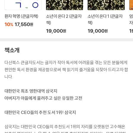
환자 혁명 (큰글자책)
소년이 온다 2 (큰글자
소년이 온다 1 (큰글자
엄
책)
책)
자
10
17,550
%
원
19,000
19,000
1
원
원
책소개
다산북스 큰글자도서는 글자가 작아 독서에 어려움을 겪는 모든 분들에게
편안한 독서 환경을 제공함으로써 책 읽기의 즐거움을 되찾아 드리고자 합
니다.
대한민국 최초 영한대역 삼국지
아버지가 아들에게 물려주고 싶은 유일한 고전
대한민국 CEO들의 추천 도서 1위! 삼국지
삼국지는 대한민국 CEO들의 추천도서 1위의 자리를 오랫동안 고수해온