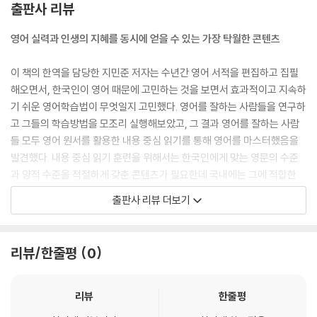
출판사 리뷰
영어 실력과 인생의 지혜를 동시에 얻을 수 있는 가장 탁월한 콘텐츠
이 책의 한역을 담당한 지민준 저자는 수년간 영어 서적을 편집하고 집필
해오면서, 한국인이 영어 때문에 고민하는 것을 보면서 효과적이고 지속하
기 쉬운 영어학습법이 무엇일지 고민했다. 영어를 잘하는 사람들을 연구하
고 그들의 학습방법을 모조리 실행해보았고, 그 결과 영어를 잘하는 사람
들 모두 영어 원서를 활용한 내용 중심 읽기를 통해 영어를 마스터했음을
발견했다. 내용 중심 읽기 훈련을 위해서는 한국인에게 맞는 영문의 수준
과 양적 수준을 적절하게 갖춘 콘텐츠가 필요한데 국내에는 그에 적합한
책이 없는 것이 문제였다. 결국 수많은 사람이 몇 번이고 반복해서 읽는 대
출판사 리뷰 더보기
표적인 콘텐츠인 삼국지를 택해 영한대역 삼국지로 만들어냈다. 삼국지는
스토리가 흥미로울 뿐만 아니라 인간관계, 처세술, 성공전략 등 삶에 필요
한 지혜와 통찰까지 배울 수 있는 작품으로, 삼국지와 어학을 결합한 영한
리뷰/한줄평
0
대역 삼국지는 독자들의 영어 실력을 책임지면서도 고전에서 찾을 수 있는
인생의 지혜의 두 마리 토끼를 잡게 해준다.
리뷰
한줄평
영한대역 삼국지의 특징