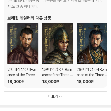
하기도 했다. 다양한 중국어 문헌을 영어로 번역해 소개했는데 『삼국
지』도 그 중 하나이다.
브레윗 테일러
의 다른 상품
영한대역 삼국지 Rom
영한대역 삼국지 Rom
영한대역 삼국지 Rom
ance of the Three Ki
ance of the Three Ki
ance of the Three Ki
ngdoms 20 (큰글자
ngdoms 19 (큰글자
ngdoms 17 (큰글자
18,000
18,000
18,000
원
원
원
도서)
도서)
도서)
더보기