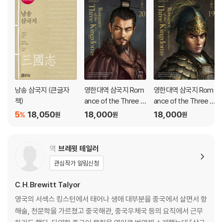
낭송 삼국지 (큰글자
영한대역 삼국지 Rom
영한대역 삼국지 Rom
책)
ance of the Three Ki
ance of the Three Ki
ngdoms 20 (큰글자
ngdoms 19 (큰글자
5
18,050
18,000
18,000
%
원
원
원
도서)
도서)
역
브레윗 테일러
관심작가 알림신청
C.H.Brewitt Talyor
영국의 서섹스 킹스턴에서 태어나 생애 대부분을 중국에서 살면서 항
해술, 천문학을 가르쳤고 중국해관, 중국우체국 등의 요직에서 근무