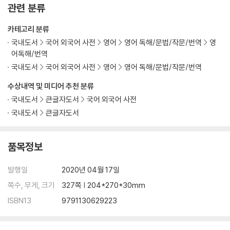
관련 분류
카테고리 분류
국내도서
국어 외국어 사전
영어
영어 독해/문법/작문/번역
영
어독해/번역
국내도서
국어 외국어 사전
영어
영어 독해/문법/작문/번역
수상내역 및 미디어 추천 분류
국내도서
큰글자도서
국어 외국어 사전
국내도서
큰글자도서
품목정보
발행일
2020년 04월 17일
쪽수, 무게, 크기
327쪽 | 204*270*30mm
ISBN13
9791130629223