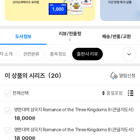
리뷰/한줄평
도서정보
배송/반품/교환
0
자 소개
관련분류
품목정보
출판사 리뷰
이 상품의 시리즈
20
알림신청
전체선택
품절포함
영한대역 삼국지 Romance of the Three Kingdoms 9 (큰글자도서)
18,000
원
영한대역 삼국지 Romance of the Three Kingdoms 8 (큰글자도서)
18,000
원