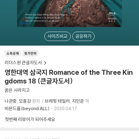
사이즈비교
공유하기
소득공제
정가인하
리더스원 큰글자도서
영한대역 삼국지 Romance of the Three Kin
gdoms 18 (큰글자도서)
꿈은 사라지고
나관중
모종강
원저
브레윗 테일러
지민준
역
비욘드올(beyond ALL)
2020.04.17.
첫번째 리뷰어가 되어주세요