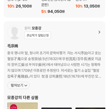
문판)
10
26,100
10
13,050
%
%
원
원
5
94,050
%
원
원저
모종강
관심작가 알림신청
毛宗崗
중국 명나라 말, 청나라 초기의 문학비평가. 자는 서시序始이고 호는
혈암孑庵으로 숭정崇禎 5년(1632)에 무원茂苑(장주長洲로 지금
의 장쑤江蘇성 쑤저우蘇州)에서 태어났으나 사망한 시기는 정확하
지 않으며 1709년 이후로만 추정된다. 저서로는 필기 소설집 『혈암
잡록孑庵雜錄』이 있다. 청淸 강희康熙 18년(1679)에 부친인 모륜
毛綸의 작업을 이어받아 유명한 ‘모종강평개본毛宗崗評改本(혹은
펼쳐보기
모본毛本)’을 출간했다. 그는 김성탄金聖t嘆의 『수호전』 첨삭 방법
을 모방하여 기존 소설 『삼국지』의 구성에 커다란 변화를 주었는데,
모종강
의 다른 상품
첨삭뿐만 아니라 표제를 정돈하고 문사를 수정했으며 시문詩文을
고