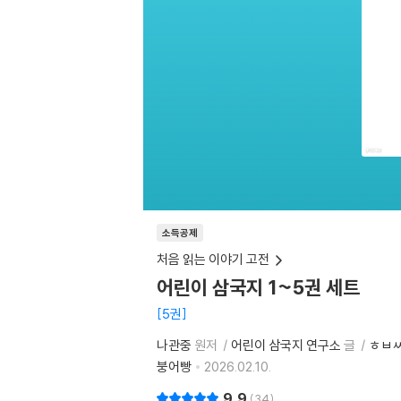
소득공제
처음 읽는 이야기 고전
어린이 삼국지 1~5권 세트
5권
나관중
원저
어린이 삼국지 연구소
글
ㅎㅂ
붕어빵
2026.02.10.
9.9
34