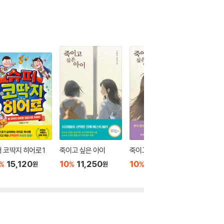
 코딱지 히어로 1
죽이고 싶은 아이
죽이고 싶은 아이 2
이토록 
어지는 
15,120
10
11,250
10
12,600
%
%
%
원
원
원
10
1
%