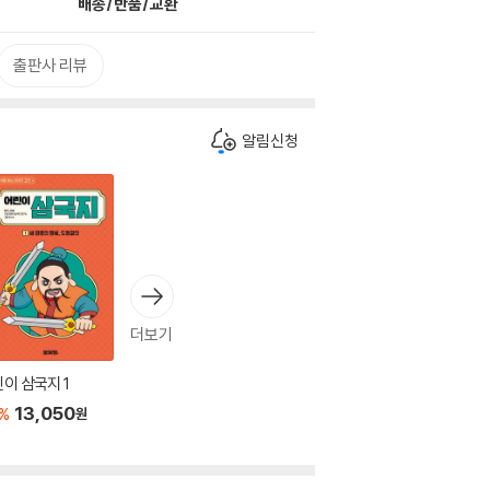
배송/반품/교환
출판사 리뷰
알림신청
더보기
이 삼국지 1
13,050
%
원