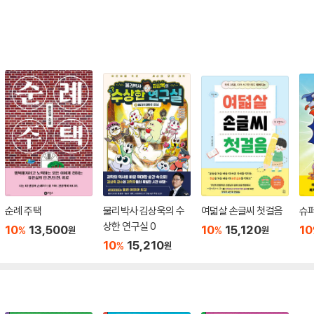
순례 주택
물리박사 김상욱의 수
여덟살 손글씨 첫걸음
슈퍼
상한 연구실 0
10
13,500
10
15,120
10
%
%
원
원
10
15,210
%
원