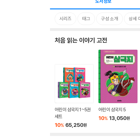
도서정보
시리즈
태그
구성 소개
상세 
처음 읽는 이야기 고전
어린이 삼국지 1~5권
어린이 삼국지 5
세트
10
13,050
%
원
10
65,250
%
원