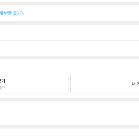
 반품 불가).
.
팔기
내 
불가