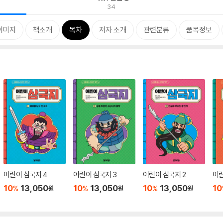
34
이미지
책소개
목차
저자 소개
관련분류
품목정보
어린이 삼국지 4
어린이 삼국지 3
어린이 삼국지 2
어린
10
13,050
10
13,050
10
13,050
10
%
%
%
원
원
원