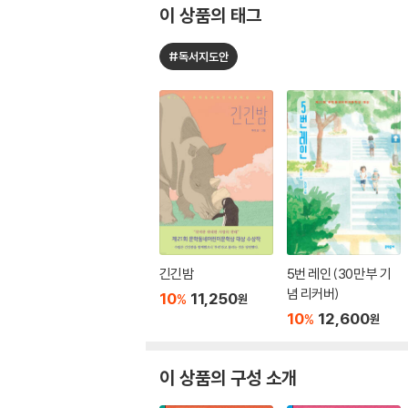
이 상품의 태그
#독서지도안
긴긴밤
5번 레인 (30만 부 기
념 리커버)
10
11,250
%
원
10
12,600
%
원
이 상품의 구성 소개