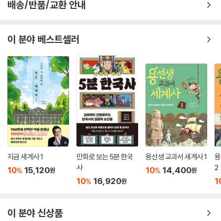
배송/반품/교환 안내
삼 형제는 서주를 지키기 위해 힘을 모읍니다. 믿음과 권력, 정의와 욕망 사
이에서 인물들은 갈등하며 각자의 선택을 하게 됩니다.
여포의 선택은 과연 어떤 결말을 가져오게 될까요?
이 분야 베스트셀러
· 교과연계
3학년 1학기 국어(국정) : 4. 중요한 내용을 찾아요
4학년 1학기 국어(국정) : 1. 깊이 있게 읽어요
5학년 1학기 국어(국정) : 독서 단원. 책을 읽고 생각을 넓혀요
5학년 2학기 국어(국정) : 7. 중요한 내용을 요약해요
6학년 1학기 국어(국정) : 8. 인물의 삶을 찾아서
지금 세계사 1
만화로 보는 5분 한국
용선생 교과서 세계사 1
용
사
2
10
15,120
10
14,400
%
%
원
원
10
16,920
1
%
원
이 분야 신상품