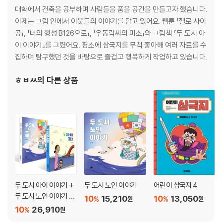
대학에서 건축을 공부하며 사람들을 품을 공간을 만들고자 했습니다.
이제는 그림 안에서 이웃들의 이야기를 담고 있어요. 웹툰 「헬로 사이
공」, 「너의 행성 B126으로」, 「우동락씨의 미소」와 그림책 『두 도시 아
이 이야기』를 그렸어요. 평소에 삼국지를 무척 좋아해 여러 자료를 수
집하며 탐구했던 것을 바탕으로 즐겁고 행복하게 작업하고 있습니다.
ㅎㅂㅆ
의 다른 상품
두 도시 아이 이야기 +
두 도시 노인 이야기
어린이 삼국지 4
두 도시 노인 이야기 세
10
15,210
10
13,050
%
%
원
원
트
10
26,910
%
원