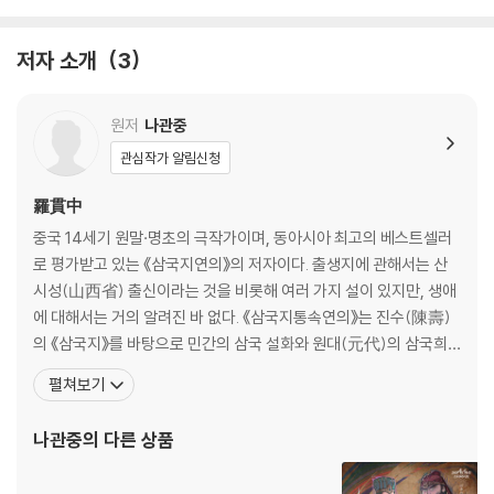
저자 소개
3
원저
나관중
관심작가 알림신청
羅貫中
중국 14세기 원말·명초의 극작가이며, 동아시아 최고의 베스트셀러
로 평가받고 있는 《삼국지연의》의 저자이다. 출생지에 관해서는 산
시성(山西省) 출신이라는 것을 비롯해 여러 가지 설이 있지만, 생애
에 대해서는 거의 알려진 바 없다. 《삼국지통속연의》는 진수(陳壽)
의 《삼국지》를 바탕으로 민간의 삼국 설화와 원대(元代)의 삼국희
(三國戱) 등 여기저기 흩어져 있는 삼국에 관한 이야기를 한꺼번에
펼쳐보기
엮어 펴낸 것이다. 이 외에 《수호지》, 《수당연의》, 《잔당오대사연
의》, 《평요전》 등의 작품이 있다. 서양에서는 《삼국지연의》를 소개할
나관중
의 다른 상품
때 동아시아에서 셰익스피어 또는 일리아스를 쓴 호메로스