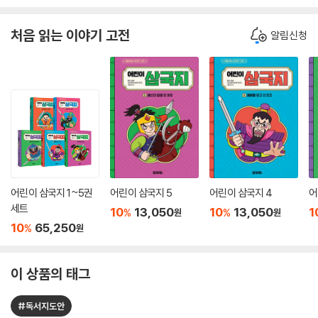
처음 읽는 이야기 고전
알림신청
어린이 삼국지 1~5권
어린이 삼국지 5
어린이 삼국지 4
어
세트
10
13,050
10
13,050
1
%
%
원
원
10
65,250
%
원
이 상품의 태그
#독서지도안