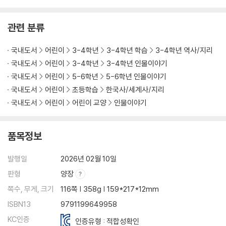
관련 분류
국내도서
어린이
3-4학년
3-4학년 학습
3-4학년 역사/지리
국내도서
어린이
3-4학년
3-4학년 인물이야기
국내도서
어린이
5-6학년
5-6학년 인물이야기
국내도서
어린이
초등학습
한국사/세계사/지리
국내도서
어린이
어린이 교양
인물이야기
품목정보
발행일
2026년 02월 10일
판형
양장
쪽수, 무게, 크기
116쪽 | 358g | 159*217*12mm
ISBN13
9791199649958
KC인증
인증유형 : 적합성확인