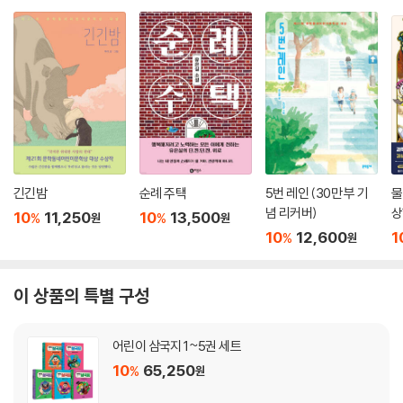
긴긴밤
순례 주택
5번 레인 (30만 부 기
물
념 리커버)
상
10
11,250
10
13,500
%
%
원
원
10
12,600
1
%
원
이 상품의 특별 구성
어린이 삼국지 1~5권 세트
10
65,250
%
원