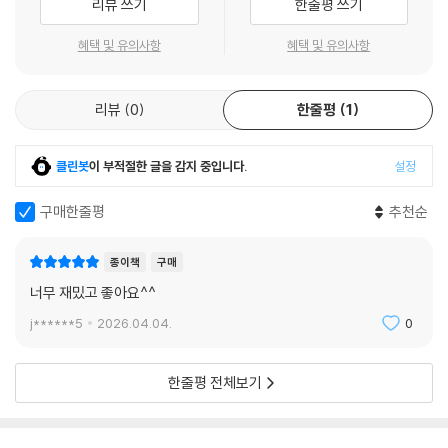
리뷰 쓰기
한줄평 쓰기
어, 어린이 독자가 ‘무엇이 옳은 선택인가’를 스스로 생각해 보도록 이끕니
다. 서로 다른 인물들의 대비를 통해 ‘진정한 영웅이란 무엇인가’를 질문하
혜택 및 유의사항
혜택 및 유의사항
며, 삼국지를 사람과 관계의 이야기로 확장합니다.
리뷰
0
한줄평
1
각 권은 중심 인물과 주제가 분명해 흐름을 따라가기 쉽고, 복잡한 사건도
어린이 눈높이에 맞게 간결하게 정리되어 처음 읽는 독자도 부담 없이 읽
을 수 있습니다. ‘알면 더 재미있는 삼국지’ 코너와 친근한 그림, 만화 구성
클린봇
이 부적절한 글을 감지 중입니다.
설정
은 이해를 돕고 몰입감을 높여, 아이들이 고전을 끝까지 즐겁게 읽도록 합
니다.
구매한줄평
추천순
믿음 대신 칼을 든 여포, 그 선택은 어떤 결말을 가져올까요?
종이책
구매
동탁의 폭정이 이어지던 궁궐에서, 왕윤은 초선과 함께 여포를 설득해 동
너무 재밌고 좋아요^^
탁을 제거할 비밀 작전을 세웁니다. 동탁의 양아들이자 최강의 무장인 여
j******5
2026.04.04.
0
포는 결국 칼을 들어 동탁을 쓰러뜨리고, 궁궐은 다시 큰 혼란에 빠집니다.
그러나 평화는 오래가지 않습니다. 동탁이 사라지자 이각과 곽사가 권력을
한줄평 전체보기
잡으며 나라를 더욱 어지럽힙니다.
이 혼란 속에서 조조는 가족을 잃은 슬픔을 딛고 다시 전장에 나서고, 유비