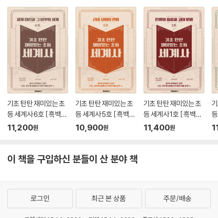
기초 탄탄 재미있는 초
기초 탄탄 재미있는 초
기초 탄탄 재미있는 초
기
등 세계사 6호 [ 흑백판
등 세계사 5호 [ 흑백판
등 세계사 1호 [ 흑백판
등
]
]
]
]
11,200
10,900
11,400
1
원
원
원
이 책을 구입하신 분들이 산 분야 책
로그인
최근 본 상품
주문/배송