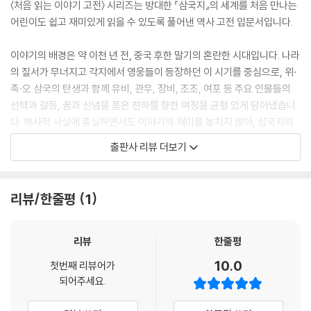
〈처음 읽는 이야기 고전〉 시리즈는 방대한 『삼국지』의 세계를 처음 만나는
어린이도 쉽고 재미있게 읽을 수 있도록 풀어낸 역사 고전 입문서입니다.
이야기의 배경은 약 이천 년 전, 중국 후한 말기의 혼란한 시대입니다. 나라
의 질서가 무너지고 각지에서 영웅들이 등장하던 이 시기를 중심으로, 위·
촉·오 삼국의 탄생과 함께 유비, 관우, 장비, 조조, 여포 등 주요 인물들의
선택과 갈등, 꿈과 신념을 품은 천하를 향한 여정을 균형 있게 담아냈습니
다. 역사적 사실에 충실하면서도 이야기의 재미를 놓치지 않아, 삼국지의
큰 흐름과 인물의 성격을 자연스럽게 이해할 수 있습니다.
출판사 리뷰 더보기
〈처음 읽는 이야기 고전〉어린이 삼국지 시리즈는 ‘이해하며 읽는 고전’을
목표로 합니다. 삼국지를 통해 역사와 인물 이야기에 흥미를 느끼고 역사
리뷰/한줄평
1
흐름과 인물 관계를 익히며 지혜로운 판단, 사람을 대하는 태도, 위기 속에
서의 처세와 책임감까지 자연스럽게 배울 수 있습니다.
리뷰
한줄평
이야기로 배우는 지혜와 용기, 어린이를 위한 첫 삼국지!
10.0
첫번째 리뷰어가
〈처음 읽는 이야기 고전〉 어린이 삼국지는 복잡한 역사나 전쟁의 승패 대
되어주세요.
신, 인물의 행동과 선택을 중심으로 삼국지를 새롭게 풀어낸 시리즈입니
다. 의리와 정의, 협력과 지혜 같은 가치가 이야기 속에 자연스럽게 담겨 있