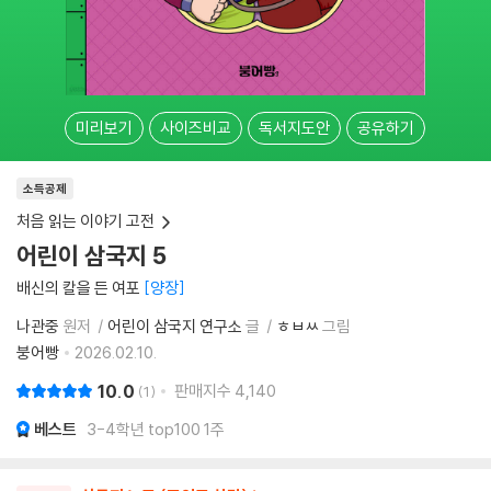
미리보기
사이즈비교
독서지도안
공유하기
소득공제
처음 읽는 이야기 고전
어린이 삼국지 5
배신의 칼을 든 여포
양장
나관중
원저
어린이 삼국지 연구소
글
ㅎㅂㅆ
그림
붕어빵
2026.02.10.
10.0
판매지수
4,140
1
베스트
3-4학년 top100 1주