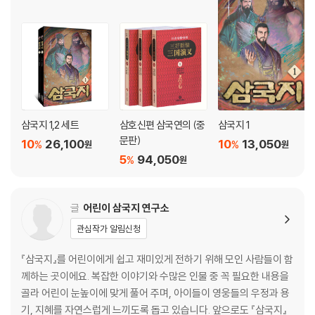
삼국지 1,2 세트
삼호신편 삼국연의 (중
삼국지 1
문판)
10
26,100
10
13,050
%
%
원
원
5
94,050
%
원
글
어린이 삼국지 연구소
관심작가 알림신청
『삼국지』를 어린이에게 쉽고 재미있게 전하기 위해 모인 사람들이 함
께하는 곳이에요. 복잡한 이야기와 수많은 인물 중 꼭 필요한 내용을
골라 어린이 눈높이에 맞게 풀어 주며, 아이들이 영웅들의 우정과 용
기, 지혜를 자연스럽게 느끼도록 돕고 있습니다. 앞으로도 『삼국지』