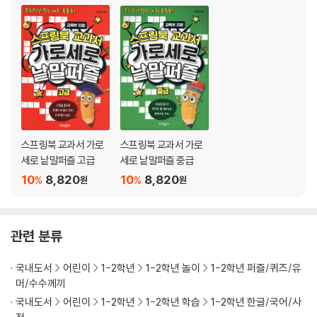
스프링북 교과서 가로
스프링북 교과서 가로
세로 낱말퍼즐 고급
세로 낱말퍼즐 중급
10
8,820
10
8,820
%
%
원
원
관련 분류
국내도서
어린이
1-2학년
1-2학년 놀이
1-2학년 퍼즐/퀴즈/유
머/수수께끼
국내도서
어린이
1-2학년
1-2학년 학습
1-2학년 한글/국어/사