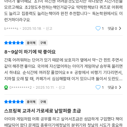
아이가 좋아해요. 초1이 하긴엔 어려운것도있지만 하다보면 시간가는줄
공부가 충분하도록 배려한 것이기도 합니다.
모르고해요. 초2정도추천하는책인거같구요 딱딱한책보다 퀴즈로 어휘력
도 늘리고 집중력도 늘리는책이라 완전 추천합니다~ 독논학원에서도 이
1부는 5×5 퍼즐, 2부는 좀 더 심화된 7×7 퍼즐로 구성했고, 각 25개씩 총
런거하더라구요.
50개의 퍼즐을 선보입니다. 이어서 출시될 중급편과 고급편 퍼즐을 모두
b*****s
2025.10.18.
신고
1
댓글
0
합하면, 아이들이 어떤 교과목을 마주치더라도 기본적인 이해 면에서 부족
함이 없을 것입니다. 시리즈 모두 고급스러운 스프링제본으로 아이들이 쉽
종이책
구매
게 책장을 넘기고 필기할 수 있도록 도왔습니다. 모든 공부의 기본은 어휘
8~9살이 하기에 딱 좋아요
력이라는 말처럼, 우리 아이들이 이 책을 놀이 삼아 풀면서 어휘력을 향상
시키고 탄탄한 학업의 기초를 쌓기를 바라는 저자의 진심이 온전히 전해지
간혹 어려워하는 단어가 있기 때문에 보호자가 옆에서 약~간 힌트 주면서
같이 해주면 좋아요. 국어에 자신없어하는 아이가 게임마냥 승부욕 올리면
기를 바랍니다.
서 하네요. 순식간에 여러장 풀었어요ㅎㅎ 공항에서 비행기 기다리면서,
지하철 오래 탈 때, 카페가서 심심해할때 이거 있으니까 둘이서 도란도란
대화하며 즐거운 여가시간 보낼수있었습니다.
0*********2
2025.10.11.
신고
1
댓글
0
종이책
구매
스프링북 교과서 가로세로 낱말퍼즐 초급
아이와 게임처럼 어휘 공부를 하고 싶어서조금은 성급하게 구입했다.책이
배달되어 왔다.문제집 종류이기에첫날의 분위기와 첫날의 시도가 중요하