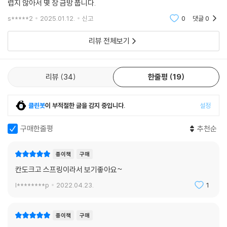
렵지 않아서 몇 장 금방 풉니다.
s*****2
2025.01.12.
신고
0
댓글
0
리뷰 전체보기
리뷰
34
한줄평
19
클린봇
이 부적절한 글을 감지 중입니다.
설정
구매한줄평
추천순
종이책
구매
칸도크고 스프링이라서 보기좋아요~
l********p
2022.04.23.
1
종이책
구매