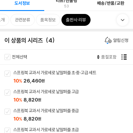
리뷰/한줄평
도서정보
배송/반품/교환
53
소개
관련분류
품목정보
출판사 리뷰
이 상품의 시리즈
4
알림신청
전체선택
품절포함
스프링북 교과서 가로세로 낱말퍼즐 초·중·고급 세트
10
26,460
%
원
스프링북 교과서 가로세로 낱말퍼즐 고급
10
8,820
%
원
스프링북 교과서 가로세로 낱말퍼즐 중급
10
8,820
%
원
스프링북 교과서 가로세로 낱말퍼즐 초급