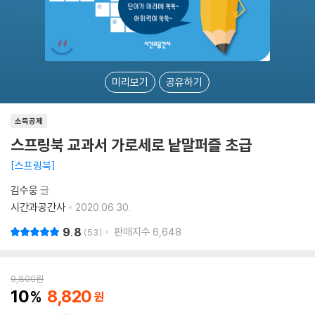
미리보기
공유하기
소득공제
스프링북 교과서 가로세로 낱말퍼즐 초급
스프링북
김수웅
글
시간과공간사
2020.06.30.
9.8
판매지수
6,648
53
9,800
원
10
8,820