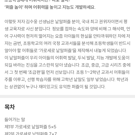
‘퍼즐 놀이’ 하며 어휘력을 높이고 지능도 개발하세요.
이렇듯 저자 김수웅 선생님은 낱말퍼즐 분야, 국내 최고 권위자이면서 평
생 교육자로 사신 분입니다. 정보를 접하는 속도와 양에 비해 그 해석력, 언
어 구사력이 현저히 떨어지는 요즘 아이들의 현실을 안타까워하던 차에 저
자는 금번, 초등학교의 여러 국정 교과서들을 분석해 초등학생들이 반드시
알아야 할 어휘들로 ‘가로세로 낱말퍼즐’을 제작해서 내놓게 되었습니다.
이 낱말퍼즐이 우리 아이들의 어휘력 발달, 두뇌 발달, 지능 개발에 도움이
되길 바라는 진심을 고스란히 담아 냈습니다. 초급, 중급, 고급 시리즈 중에
서 그 첫 번째 ‘초급편’을 먼저 선보입니다. 초등 1~2학년 교과서 어휘들이
주를 이루고, 선행 학습자를 위해 고학년 낱말도 일부 넣었습니다. 학년과
는 상관없이 누구나 재미있고도 유익한 퍼즐이 될 것입니다.
목차
들어가는 말
제1부 가로세로 낱말퍼즐 5×5
제2부 가로세로 낱말퍼즐 7×7