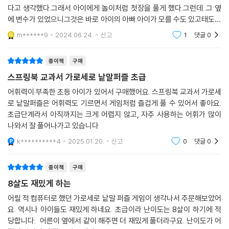
다고 생각했다.그래서 아이에게 놀이처럼 첫장을 풀게 했다.그런데..그 옆
에 변수가 있었으니그것은 바로 아이의 아빠.아이가 모를 수도 있고태도가
나쁠 수도 있다.그런데 그걸 가만히 보지 못한 아빠의 참견에그날 이후로
m******9
2024.06.24.
신고
1
댓글
0
이책은 두번다시
종이책
구매
스프링북 교과서 가로세로 낱말퍼즐 초급
어휘력이 부족한 초등 아이가 있어서 구매했어요. 스프링북 교과서 가로세
로 낱말퍼즐은 어휘력도 기르면서 게임처럼 즐겁게 풀 수 있어서 좋아요.
초급단계라서 아직까지는 크게 어렵지 않고, 자주 사용하는 어휘가 많이
나와서 잘 풀어나가고 있습니다
k**********4
2025.01.20.
신고
0
댓글
0
종이책
구매
8살도 재밌게 하는
어릴 적 컴퓨터로 했던 가로세로 낱말 퍼즐 게임이 생각나서 주문해보았어
요. 역시나 아이들도 재밌게 하네요. 초급이라 난이도는 8살이 하기에 적
당합니다. 어른이 옆에서 같이 해주면 더 재밌게 풀더라구요. 난이도가 어