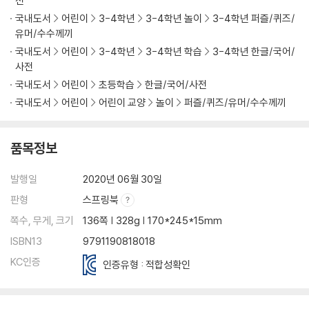
전
국내도서
어린이
3-4학년
3-4학년 놀이
3-4학년 퍼즐/퀴즈/
유머/수수께끼
국내도서
어린이
3-4학년
3-4학년 학습
3-4학년 한글/국어/
사전
국내도서
어린이
초등학습
한글/국어/사전
국내도서
어린이
어린이 교양
놀이
퍼즐/퀴즈/유머/수수께끼
품목정보
발행일
2020년 06월 30일
판형
스프링북
쪽수, 무게, 크기
136쪽 | 328g | 170*245*15mm
ISBN13
9791190818018
KC인증
인증유형 : 적합성확인