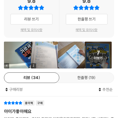
9.8
9.8
서 그 첫 번째 ‘초급편’을 먼저 선보입니다. 초등 1~2학년 교과서 어휘들이
주를 이루고, 선행 학습자를 위해 고학년 낱말도 일부 넣었습니다. 학년과
는 상관없이 누구나 재미있고도 유익한 퍼즐이 될 것입니다.
리뷰 쓰기
한줄평 쓰기
이 책은 단순히 낱말 알아맞히기 게임만은 아닙니다. 재미있게 퍼즐을 푸
혜택 및 유의사항
혜택 및 유의사항
는 동안 자연스럽게 어휘력이 향상되도록 곳곳에 보이지 않는 장치들을 마
련했답니다. 낱말의 의미와 활용도를 이해하는 것을 넘어서서, ‘어떻게 하
면 헷갈리고 틀리기 쉬운 어휘들이 어릴 때부터 바로 잡힐까?’ ‘어떻게 해
7
야 제대로 된 맞춤법과 올바른 표기법이 우리 아이들 머리에 쏙쏙 박힐
더보기
까?’를 많이 고민하고 시도해본 끝에 탄생한 퍼즐이어서 그렇습니다.
4
2
‘모래’와 ‘모레’ ‘술레’와 ‘술래’ 등 맞춤법이 알쏭달쏭한 낱말들, ‘ㅅ’ ‘ㅆ’ 등
리뷰
34
한줄평
19
표기법이 다소 까다로운 어휘들, ‘호루라기’ ‘귀뚜라미’ 등 의외로 잘못 쓰
기 쉬운 어휘들, ‘시설물’ ‘나들목’ 등 다소 어려워 보이지만 초등학생들이
구매리뷰
추천순
꼭 알아야 할 필수 어휘들을 자연스럽게 익힐 수 있도록 퍼즐 곳곳에 교묘
하게 심어 놓았습니다. 이외에도 각 낱말들이 사용되는 예시 문장, 비슷한
종이책
구매
말, 같은 말, 반대말, 참고할 말 등을 풍성하게 수록했습니다. 이 모든 것이
낱말 알아맞히기 놀이를 하는 가운데 어휘력 수준이 높아지길 바라는 저자
아이가좋아해요
의 의도가 담긴 장치입니다. 또한, 국어사전 없이 이 책 한 권만으로도 낱말