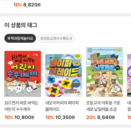
10
8,820
%
원
이 상품의 태그
#책과함께놀아요
#초등교과서수록도서
읽으면서 바로 써먹는
네모아저씨의 페이퍼
초등교과 어휘왕 가로
네
어린이 수수께끼
블레이드
세로 낱말퍼즐 초급
윙
10
10,800
10
10,350
20
8,640
1
%
%
%
원
원
원