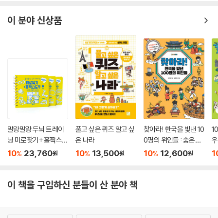
이 분야 신상품
말랑말랑 두뇌 트레이
풀고 싶은 퀴즈 알고 싶
찾아라! 한국을 빛낸 10
1
닝 미로찾기+홀짝스도
은 나라
0명의 위인들 : 숨은그
우
쿠 1~3 세트
림찾기와 노랫말로 만
찾
10
23,760
10
13,500
10
12,600
1
%
%
%
원
원
원
나는 한국사 이야기
이 책을 구입하신 분들이 산 분야 책