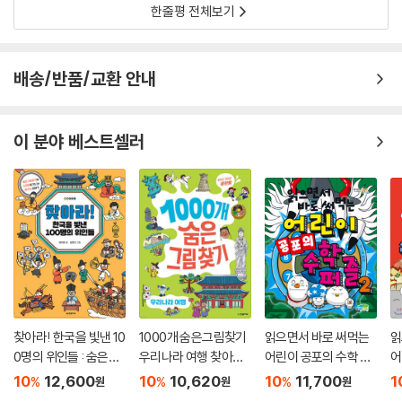
한줄평 전체보기
배송/반품/교환 안내
이 분야 베스트셀러
찾아라! 한국을 빛낸 10
1000개 숨은그림찾기
읽으면서 바로 써먹는
읽
0명의 위인들 : 숨은그
우리나라 여행 찾아도
어린이 공포의 수학 퍼
어
림찾기와 노랫말로 만
찾아도 끝판왕
즐 2
10
12,600
10
10,620
10
11,700
1
%
%
%
원
원
원
나는 한국사 이야기