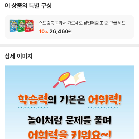
이 상품의 특별 구성
스프링북 교과서 가로세로 낱말퍼즐 초·중·고급 세트
10
26,460
%
원
상세 이미지