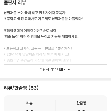
출판사 리뷰
낱말퍼즐 분야 국내 최고 권위자이자 교육자
초등학교 국정 교과서로 가로세로 낱말퍼즐을 만들었다!
초등학생에게 어휘력이란? 바로 실력!
‘퍼즐 놀이’ 하며 어휘력을 높이고 지능도 개발하세요.
* 초등학교 교사 및 교육 공무원으로 40년 재직!
* 20년 넘게 낱말퍼즐 제작 및 언론 매체 기고!
* SBS TV ‘순간포착 세상에 이런 일이’에 출연!
출판사 리뷰 더보기
이렇듯 저자 김수웅 선생님은 낱말퍼즐 분야, 국내 최고 권위자이면서 평
생 교육자로 사신 분입니다. 정보를 접하는 속도와 양에 비해 그 해석력, 언
어 구사력이 현저히 떨어지는 요즘 아이들의 현실을 안타까워하던 차에 저
리뷰/한줄평
53
자는 금번, 초등학교의 여러 국정 교과서들을 분석해 초등학생들이 반드시
알아야 할 어휘들로 ‘가로세로 낱말퍼즐’을 제작해서 내놓게 되었습니다.
이 낱말퍼즐이 우리 아이들의 어휘력 발달, 두뇌 발달, 지능 개발에 도움이
리뷰
한줄평
되길 바라는 진심을 고스란히 담아 냈습니다. 초급, 중급, 고급 시리즈 중에