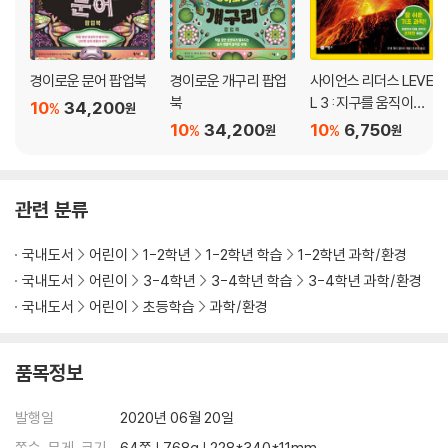
경이로운 문어 팝업북
경이로운 개구리 팝업
사이언스 리더스 LEVE
북
L 3 : 지구를 움직이는
10
34,200
%
원
화산 활동
10
34,200
10
6,750
%
%
원
원
관련 분류
국내도서
어린이
1-2학년
1-2학년 학습
1-2학년 과학/환경
국내도서
어린이
3-4학년
3-4학년 학습
3-4학년 과학/환경
국내도서
어린이
초등학습
과학/환경
품목정보
발행일
2020년 06월 20일
쪽수, 무게, 크기
64쪽 | 768g | 228*340*11mm