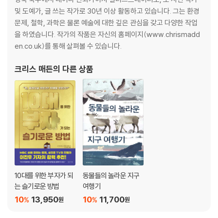
우리 몸은 참 특별해
및 도예가, 글 쓰는 작가로 30년 이상 활동하고 있습니다. 그는 환경
인체 용어 사전
문제, 철학, 과학은 물론 예술에 대한 깊은 관심을 갖고 다양한 작업
찾아보기
을 하였습니다. 작가의 작품은 자신의 홈페이지(www.chrismadd
en.co.uk)를 통해 살펴볼 수 있습니다.
크리스 매든
의 다른 상품
10대를 위한 부자가 되
동물들의 놀라운 지구
는 슬기로운 방법
여행기
10
13,950
10
11,700
%
%
원
원