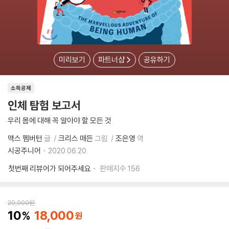
미리보기
파트너샵
공유하기
소득공제
인체 탐험 보고서
우리 몸에 대해 꼭 알아야 할 모든 것
맥스 펨버턴
글
크리스 매든
그림
조은영
역
시공주니어
2020.06.20.
첫번째 리뷰어가 되어주세요
판매지수
156
20,000
원
10
18,000