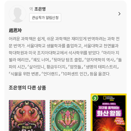
역
조은영
관심작가 알림신청
趙恩玲
어려운 과학책은 쉽게, 쉬운 과학책은 재미있게 번역하려는 과학 전
문 번역가. 서울대학교 생물학과를 졸업하고, 서울대학교 천연물과
학대학원과 미국 조지아대학교에서 석사학위를 받았다. 『마리아 지
뷜라 메리안』 『궤도 너머』 『뒷마당 탐조 클럽』 『양자역학의 역사』 『돌
파의 시간』 『살아있니, 황금두더지』 『암컷들』 『생명의 태피스트리』
『식물을 위한 변론』 『언더랜드』 『10퍼센트 인간』 등을 옮겼다.
조은영
의 다른 상품