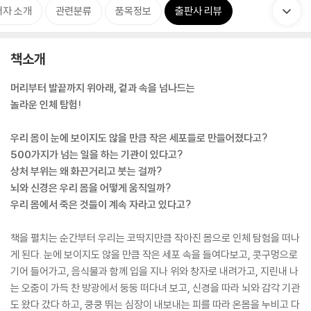
저자 소개
관련분류
품목정보
출판사 리뷰
책소개
머리부터 발끝까지 위아래, 겉과 속을 넘나드는
놀라운 인체 탐험!
우리 몸이 눈에 보이지도 않을 만큼 작은 세포들로 만들어졌다고?
500가지가 넘는 일을 하는 기관이 있다고?
상처 부위는 왜 화끈거리고 붓는 걸까?
뇌와 신경은 우리 몸을 어떻게 움직일까?
우리 몸에서 죽은 것들이 계속 자라고 있다고?
책을 펼치는 순간부터 우리는 코딱지만큼 작아진 몸으로 인체 탐험을 떠나
게 된다. 눈에 보이지도 않을 만큼 작은 세포 속을 들여다보고, 콧구멍으로
기어 들어가고, 음식물과 함께 입을 지나 위와 창자로 내려가고, 지린내 나
는 오줌이 가득 찬 방광에서 둥둥 떠다녀 보고, 신경을 따라 뇌와 감각 기관
도 왔다 갔다 하고, 쿵쿵 뛰는 심장이 내보내는 피를 따라 온몸을 누비고 다