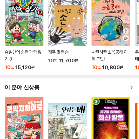
면 탐험은 점점 더 흥미진진해진다. 근육, 뼈, 뇌, 신경, 척추를 왔다 갔다
하고, 눈, 귀, 코를 들여다보고, 치아와 입을 지나 위와 창자를 통과하고, 간
과 콩팥, 방광을 살펴보고, 심장에 들어왔다 나갔다 하는 피를 타고 허파와
혈관을 돌아 보고, 피부와 면역계, 털과 손발톱 등 여러 방법으로 우리 몸을
지켜 주는 기관도 파헤쳐 보고, 남자와 여자의 생식 기관에서 새로운 생명
의 탄생에 이르기까지 낱낱이 살펴볼 테니 말이다.
슈뻘맨의 숨은 과학 찾
재주 많은 손
시끌시끌 소음공해 이
우
독자를 우리 몸 구석구석을 누비며 들여다볼 수 있도록 탐험의 주체로 이
기 8
제 그만!
데
10
11,700
끄는 것, 『인체 탐험 보고서』의 매력은 바로 여기에 있다. 닥터 맥스의 상세
%
원
10
15,120
10
10,800
1
%
%
원
원
한 설명과 안내를 따라 쉴 새 없이 온몸을 누비는 동안 독자들은 우리 몸의
보이는 곳에서, 그리고 보이지 않는 곳에서 무슨 일이 일어나는지 정확히
알게 된다. 또 우리 몸의 기관들이 쉬지 않고 맡은 일을 성실히 해낼 뿐 아
이 분야 신상품
니라, 서로 연결되어 돕고 의지하며 우리를 살아 숨 쉬게 한다는 사실에 놀
라게 된다. 『인체 탐험 보고서』와 함께 인체에 관한 과학적 호기심을 채웠
다면, 이제 우리가 무엇이든 할 수 있게 해 주는 몸에 고마운 마음을 가져
보자. 그리고 이 세상 그 무엇보다 특별한 자신의 몸을 잘 보살펴 주자!
우리 몸을 생생하고 감각적으로 그려 낸
인체 빅북(Big Book)!