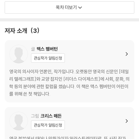
소리를 듣는 귀
목차 더보기
냄새를 맡는 코
꼭꼭 씹는 치아
맛보고 분해하는 입
저자 소개
3
늘었다 줄었다 위
구불구불 길고 긴 창자
못하는 게 없는 간
글
맥스 펨버턴
청소 전문가 콩팥
관심작가 알림신청
오줌 보관소 방광
쉬지 않고 뛰는 심장
영국의 의사이자 언론인, 작가입니다. 오랫동안 영국의 신문인 [데일
산소 공급기 허파
리 텔레그래프]와 교양 잡지인 [리더스 다이제스트]에 사회, 문화, 의
혈관은 몸속 도로
학 등의 분야에 관한 칼럼을 썼습니다. 이 책은 맥스 펨버턴이 어린이
온몸을 누비는 피
를 위해 쓴 첫 책입니다.
겉과 속의 피부
몸 수비대 면역계
자란다! 털과 손발톱
그림
크리스 매든
여자의 몸은 특별해
관심작가 알림신청
남자의 몸은 특별해
아기의 몸은 특별해
영국 북부에서 태어나 만화가이자 일러스트레이터로, 또 사진 작가