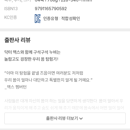
ISBN13
9791165790592
KC인증
인증유형 : 적합성확인
출판사 리뷰
닥터 맥스와 함께 구석구석 누비는
놀랍고도 굉장한 우리 몸 탐험기!
“아마 이 탐험을 끝낼 즈음이면 여러분도 저처럼
우리 몸이 얼마나 대단하고 특별한지 알게 될 거예요.”
_맥스 펨버턴
사람들은 대개 자신의 몸이 하는 일을 당연하게 생각한다. 몸이 알아서 우
리가 움직이게 해 주고 숨도 쉬게 해 주기 때문에 몸속에서 어떤 일이 일어
나고 있는지 굳이 생각할 필요가 없는 것이다. 눈을 깜빡이고, 숨을 쉬고,
출판사 리뷰 더보기
밥을 먹고, 화장실에 가고, 잠을 자고…… 이렇게 우리가 당연하다고 생각
했던 것들이 사실은 눈에 보이지도 않을 정도로 작은 세포, 그리고 조직과