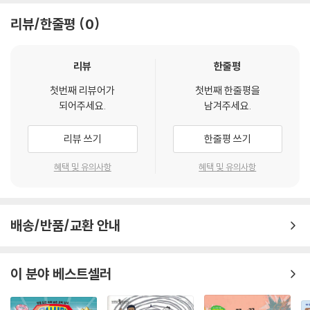
기관들이 힘을 합쳐 쉬지 않고 열심히 일하고 있는 덕분이라는 것을 안다
리뷰/한줄평
0
면 우리도 우리 몸을 다시 보게 되지 않을까?
이 책을 쓴 닥터 맥스는 우리 몸이 얼마나 놀랍고 굉장한지 알려 주기 위해
리뷰
한줄평
독자들을 인체 속으로 초대한다. 그리고 우리 몸의 위아래, 겉과 속을 구석
첫번째 리뷰어가
첫번째 한줄평을
구석 넘나들며 몸속 기관들이 어떻게 일하는지 세심하게 설명해 준다. 탐
되어주세요.
남겨주세요.
험을 시작하기 전에 제목을 먼저 훑어보자. 『인체 탐험 보고서』의 제목은
우리 몸속 안내도와 같다. ‘못하는 게 없는 간’, ‘산소 공급기 허파’, ‘오줌 보
리뷰 쓰기
한줄평 쓰기
관소 방광’ 등 제목만 보아도 우리가 앞으로 어떤 기관을 탐험할지, 각 기관
에서는 어떤 일이 벌어질 것인지 예상할 수 있어 인체 탐험이 더욱더 기대
혜택 및 유의사항
혜택 및 유의사항
되고 흥미로워질 것이다.
이제 본격적으로 탐험을 시작해 보자. 우리가 맨 먼저 탐험할 곳은 바로 세
배송/반품/교환 안내
포! 닥터 맥스는 우리 몸을 집, 세포를 벽돌에 비유한다. 집이 수천 개의 벽
돌로 지어진 것처럼 인간의 몸은 수조 개의 세포로 지어졌다는 것이다. 세
포를 살펴본 뒤에는 세포가 하는 일을 통제하는 세포핵 속으로 들어가 길
이 분야 베스트셀러
이가 2미터도 넘는 DNA 가닥을 쭉 늘여서 펴 보고, 유전자가 하는 일도 살
펴본다. 이렇게 우리 몸을 이루는 가장 기초적인 단위에서 첫발을 떼고 나