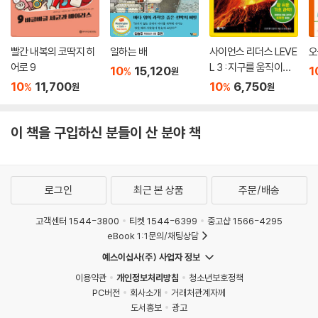
『인체 탐험 보고서』는 실물 크기에서부터 독자들을 압도한다. 실제로는 우
리 몸이 작아질 수 없으니, 큰 그림으로 인체의 각 기관을 들여다볼 수 있게
빨간 내복의 코딱지 히
일하는 배
사이언스 리더스 LEVE
오
한 것이다. 하나의 기관을 두 페이지 펼침에 걸쳐 소개하는데, 거의 한 페이
어로 9
L 3 : 지구를 움직이는
10
15,120
1
%
원
지를 꽉 채울 정도의 비중으로 인체 기관을 배치하여 각 기관의 생김새와
화산 활동
10
11,700
10
6,750
%
%
원
원
구조, 기능을 한눈에 파악하고 생생하게 살펴볼 수 있게 했다.
책장을 넘기다 보면 세상에 이런 인체 책이 있었나 싶을 정도로 감각적인
이 책을 구입하신 분들이 산 분야 책
내지 구성이 눈길을 사로잡는다. 매력적인 일러스트와 컬러가 어우러져 한
페이지 한 페이지가 마치 완성도 높은 하나의 포스터처럼 느껴진다. 각 장
의 첫머리에 있는 픽토그램도 놓치지 말아야 할 요소이다. 우리 몸 전체를
로그인
최근 본 상품
주문/배송
놓고 볼 때 각 기관이 어느 위치에 자리 잡고 있는지, 차지하는 비중이 어느
정도인지를 알려 주기 때문이다. 또 독자들이 직접 인체를 탐험한다는 콘
고객센터 1544-3800
티켓 1544-6399
중고샵 1566-4295
셉트에 걸맞게 소컷으로 표현된 인물들이 척수에 매달려 있거나, 위 속의
eBook 1:1문의/채팅상담
음식물과 방광의 오줌 위에 동동 떠다니거나, 중요한 부분에 돋보기를 대
예스이십사(주) 사업자 정보
고 크게 보여 준다거나, 말풍선 대사로 부가 정보를 알려 준다. 어느 소컷
이용약관
개인정보처리방침
청소년보호정책
하나도 의미 없이 허투루 앉혀진 것이 없어 재미와 정보, 두 마리 토끼를 다
PC버전
회사소개
거래처관계자께
잡은 셈이다.
도서홍보
광고