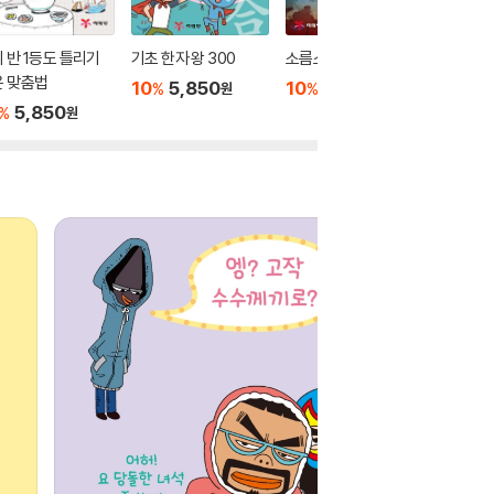
 반 1등도 틀리기
기초 한자 왕 300
소름소름 극한 괴담
안전 생존
운 맞춤법
10
5,850
10
5,850
10
4
%
%
%
원
원
5,850
%
원