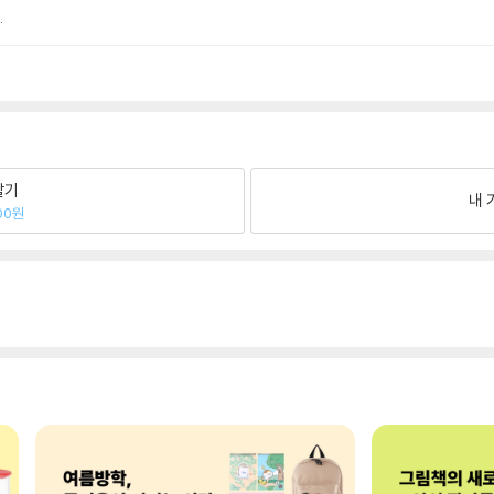
.
팔기
내 
00원