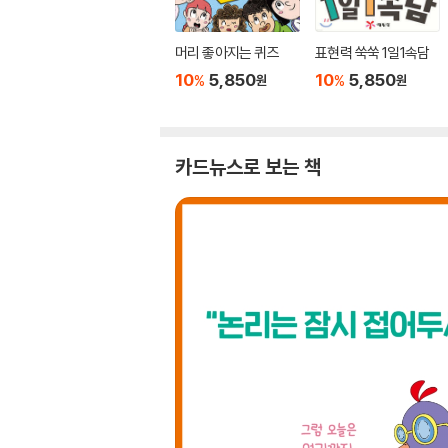
머리 좋아지는 퀴즈
표현력 쑥쑥 1일1속담
10
5,850
10
5,850
%
%
원
원
카드뉴스로 보는 책