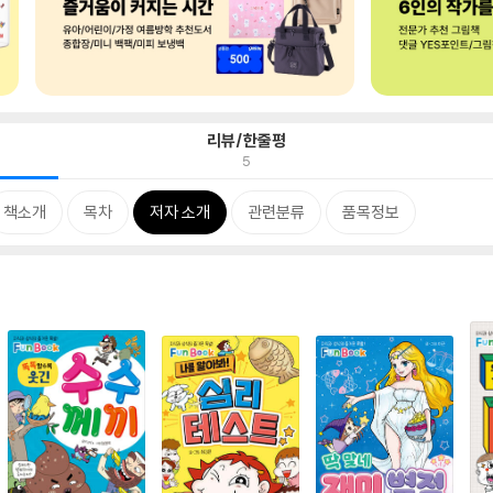
리뷰/한줄평
5
책소개
목차
저자 소개
관련분류
품목정보