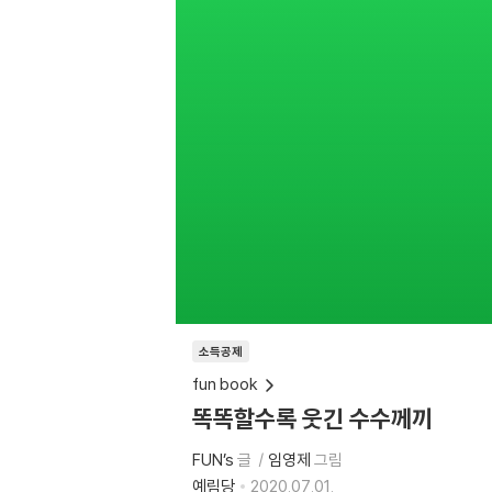
소득공제
fun book
똑똑할수록 웃긴 수수께끼
FUN’s
글
임영제
그림
예림당
2020.07.01.