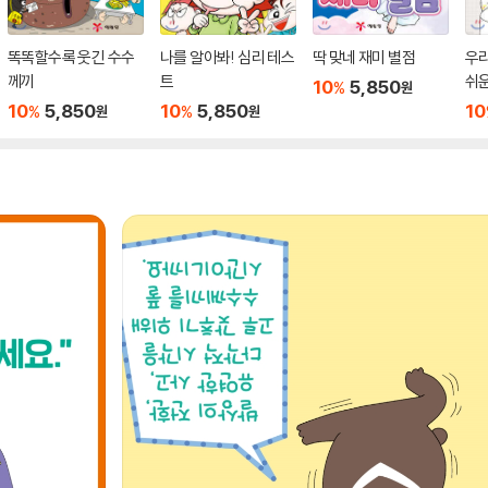
똑똑할수록 웃긴 수수
나를 알아봐! 심리 테스
딱 맞네 재미 별점
우리
께끼
트
쉬
10
5,850
%
원
10
5,850
10
5,850
10
%
%
원
원