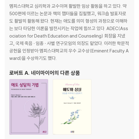
10 핵심 관심사를 향한 사다리 놓기
멤피스대학교 심리학과 교수이며 활발한 임상 활동을 하고 있다. 약
11 의미의 사회생태학 지도 그리기: 나비넥타이 면담 기법
500편에 이르는 논문과 책의 챕터들을 집필했고, 워크숍 발표자로
12 항목배열 기법을 이용한 구성개념의 연결망 도표 작성
도 활발히 활동해 왔다. 현재는 애도를 의미 형성의 과정으로 이해하
13 자기직면을 이용한 정서적 주제와 관계적 주제 평가
는 보다 타당한 이론을 발전시키는 작업에 힘쓰고 있다. ADEC(Ass
14 거울시간을 이용한 자기성찰
ociation for Death Education and Counseling) 회장을 지냈
15 자기에서 타인까지의 포괄적 주의
고, 국제 죽음 · 임종 · 사별 연구모임의 의장도 맡았다. 이러한 학문적
16 정서의 자취를 따라가기
공헌을 인정받아 멤피스대학교의 우수 교수상(Eminent Faculty A
17 설명보다 경험을 중요시하기
ward)을 수상하기도 했다.
18 파도타기
19 상징적 표현의 힘을 이용하기
로버트 A. 네이마이어
의 다른 상품
20 최소한의 치료 구조화
21 치료과정에서 변화하는 치료목표를 따라가기
22 내담자의 성찰을 촉진하기
23 저항과 친구 되기
24 과제 고려하기
25 무의식적인 이유를 드러내고 직면하기
26 자기이야기의 구심점을 재구성하기
27 종결을 기념하기
28 향정신성 약물이 해결책인지 혹은 또 다른 문제인지 평가하기