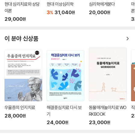
현대 심리치료와 상담
현대 이상심리학
심리학에게묻다
마
이론
론
3
31,040
20,000
%
원
원
29,000
3
원
이 분야 신상품
우울증의 인지치료
해결중심치료 다시 보
동물매개놀이치료 WO
직
기
RKBOOK
28,000
2
원
24,000
23,000
원
원