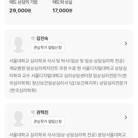
애도 상담의 기법
애도와 상실
29 더 넓은 세계 속에서 구성주의치료를 이해하기
29,000
17,000
원
원
30 통합적 치료 구성하기
결론
참고문헌
역
김진숙
찾아보기
관심작가 알림신청
서울대학교 심리학과 석사 및 박사(임상 및 임상·상담심리학 전공)
계요병원 임상심리레지던트 과정 수료 현 서울디지털대학교 상담심
리학과 교수 서울디지털대학교 심리상담센터장 임상심리전문가(한
국심리학회) 정신보건임상심리사 1급(보건복지부) 상담심리전문가
(한국심리학회)
역
권혁진
관심작가 알림신청
서울대학교 심리학과 석사(임상·상담심리학 전공) 분당서울대학교