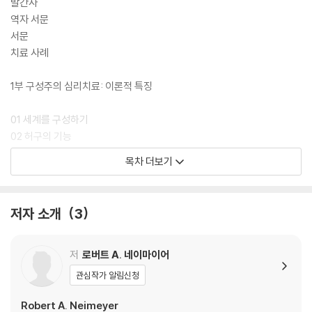
발간사
역자 서문
서문
치료 사례
1부 구성주의 심리치료: 이론적 특징
01 세계를 구성하기
02 허구의 기능
03 개인적 지식
목차 더보기
04 최전방에서 도전하기
05 현실을 재정의하기
06 언어에 포위된 삶
저자 소개
3
07 자기를 탈구성하기
08 체계 안에 있는 체계: 후성적 모델
09 장애의 맥락을 이해하기
저
로버트 A. 네이마이어
관심작가 알림신청
2부 구성주의 심리치료: 실용적 특징
Robert A. Neimeyer