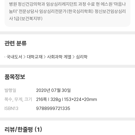
병원 정신건강의학과 임상심리레지던트 과정 수료 현 에스원 ‘마음나
눔터’ 전문상담사 임상심리전문가(한국심리학회) 정신보건임상심리
사 1급(보건복지부)
관련 분류
국내도서
대학교재
사회과학 계열
심리학
품목정보
발행일
2020년 07월 30일
쪽수, 무게, 크기
216쪽 | 328g | 153*224*20mm
ISBN13
9788999721335
리뷰/한줄평
1