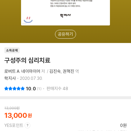
공유하기
소득공제
구성주의 심리치료
로버트 A. 네이마이어
저
김진숙
권혁진
역
학지사
2020.07.30.
10.0
판매지수
48
1
13,000
원
13,000
YES포인트
0원