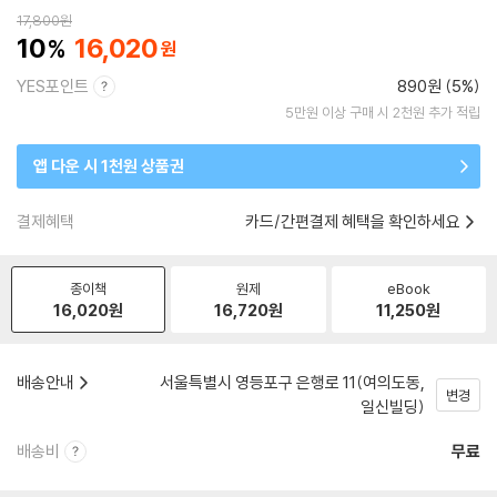
17,800
원
10
16,020
YES포인트
890원 (5%)
5만원 이상 구매 시 2천원 추가 적립
앱 다운 시 1천원 상품권
결제혜택
카드/간편결제 혜택을 확인하세요
종이책
원제
eBook
16,020
원
16,720
원
11,250
원
배송안내
서울특별시 영등포구 은행로 11(여의도동,
변경
일신빌딩)
배송비
무료