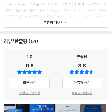
“빌은 너그러운 마음으로 자신의 지혜를 주변 사람들에게 나눠주면서, 상
서 두각을 나타내지 못하고 월터 톰슨이라는 광고대행사에서 비즈니스계
중요한 대화를 하면서도 빌은 뚜렷한 주장을 하지는 않았다. 빌은 어떤 쪽
대방을 가르치는 기쁨 외에는 아무것도 기대하지 않았다. 나는 지난 몇 년
에 발을 들인 그는 특유의 열정과 지도력으로 코닥을 거쳐 5년 만에 애플
으로 결정을 내려야 하는지에 대해 말하지 않았다. 그는 단지 의사결정이
동안 빌을 코치로서 곁에 두는 특권을 누렸다. 그를 만난 이후부터, 누군가
의 마케팅 임원이 되었다. 팀 스포츠의 승리 공식을 비즈니스에 이식해 애
내려질 수 있도록 사람들을 도울 뿐이었다. 이런 순간이 오면 그는 뒤에 서
가 나에게 조언을 구할 때면 나는 빌을 생각하며 그가 보여준 모습을 닮으
추천평 더보기
플과 구글 등에 ‘팀플레이’의 기업문화를 만들었으며 그가 남긴 공동체 정
서 사람들의 관점을 이끌어내고 의사소통의 공백을 메워, 오해가 끼어들
려고 노력한다.”
신, 존중의 문화, 협력의 커뮤니티는 지금도 실리콘밸리 혁신의 원동력이
여지를 없앴다.
다.
- 셰릴 샌드버그 (샌드버그, 페이스북 최고운영책임자)
--- p.199
리뷰/한줄평
51
빌 캠벨은 스포트라이트를 피해 뒤로 물러나 있기를 선호했던 탓에 ‘실리
“빌은 세계적인 수준의 경청자요, 명예의 전당에 들어갈 멘토이자 내가 만
우리는 빌에게서 사랑해도 안전하다는 것을 배웠다. 그리고 당신 팀에 있
콘밸리의 감춰진 비밀’로 불렸다. 10년 동안 일주일에 한 번씩 빌의 코칭을
난 사람 중 가장 현명한 사람이었다. 야심차고, 자상하며, 책임감이 투철하
리뷰
한줄평
는 사람들 역시 다른 사람들과 다를 바가 없다. 전문가로서의 자아와 인간
받은 에릭 슈미트는 그의 가르침을 미래 세대에 전수하기 위해 『빌 캠벨,
고, 투명하면서도 성스럽기까지 한 그의 정신은 구글을 비롯한 많은 회사
으로서의 자아를 분리하는 벽을 무너뜨리고 그 사람 자체를 사랑으로 포용
9.6
8.8
실리콘밸리의 위대한 코치』(원제: Trillion Dollar Coach)를 출간했다. 빌
들의 성공을 가능케 한 문화가 되었다. 그런 빌에게 사랑은 가장 뚜렷한 특
할 수 있다면, 그 팀은 더 강해질 것이다.
과 함께 일한 80여 명과의 인터뷰를 바탕으로, 베일에 싸여 있던 빌 캠벨
징이었다. 그는 사랑을 얻었고 가족도 얻었다. 보고 싶어요, 코치님.”
--- p.209~210
의 삶과 리더십 이야기를 최초 공개한다.
- 존 도어 (클라이너 퍼킨스 회장)
리뷰 쓰기
한줄평 쓰기
나와 함께 일한 사람들이나 내가 어떤 방식으로든 도움을 준 사람 중에서
당신의 성공은 다른 사람의 성공을 돕는 것에 달려 있다
훌륭한 리더로 성장한 사람이 몇 명인지를 세어봐.” (…) 이게 빌이 성공을
혜택 및 유의사항
혜택 및 유의사항
“진실함, 경쟁심, 유머감각은 빌을 표현하는 단어들이다. ‘코치’와 함께 일
테이커(taker)의 세상에서 기버(giver)로 함께 성공하는 법
측정하는 방식이었다.
을 한 사람이라면, 재능 있는 다양한 사람들로 이뤄져 있으며 개개인보다
팀을 우선으로 하는 조직이 일과 삶에서 승리하는 것을 경험했을 것이다.
--- p.250
빌 캠벨이 리더로서 성공한 비결은 기법 이전에 직원을 존중하는 태도에
‘빌이라면 어떻게 했을까?’라는 질문은 빌과 함께 일한 많은 성공적인 리더