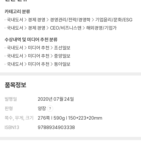
카테고리 분류
국내도서
경제 경영
경영관리/전략/경영학
기업윤리/문화/ESG
국내도서
경제 경영
CEO/비즈니스맨
해외경영/기업가
수상내역 및 미디어 추천 분류
국내도서
미디어 추천
조선일보
국내도서
미디어 추천
중앙일보
국내도서
미디어 추천
동아일보
품목정보
발행일
2020년 07월 24일
판형
양장
쪽수, 무게, 크기
276쪽 | 590g | 150*223*20mm
ISBN13
9788934903338