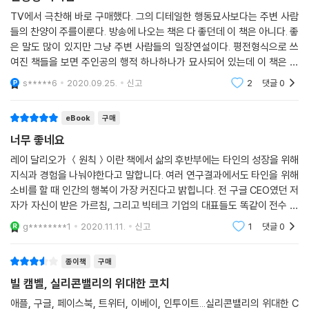
- 선다 피차이 (구글 회장)
어떻게 도와주면 될까?”라는 말로 이어졌다. 빌은 조너선 로젠버그의 비
TV에서 극찬해 바로 구매했다. 그의 디테일한 행동묘사보다는 주변 사람
서 체이드가 로스쿨 시험을 준비하고 있는 것을 알고서는, 조너선에게 “체
들의 찬양이 주를이룬다. 방송에 나오는 책은 다 좋던데 이 책은 아니다. 좋
이드에게 언제든 떠나도 된다고 말하고 추천서도 써줘”라고 말했다. 한번
“빌 캠벨의 코칭 원칙은 내가 생각해온 리더십 철학과 일치했다. 하지만 그
은 말도 많이 있지만 그냥 주변 사람들의 일장연설이다. 평전형식으로 쓰
은 IT 관련 행사에 참가하고 싶어 했던 수전 워치츠키가 초대장을 구하지
는 내가 보지 못한 부분까지 볼 수 있게 시야를 넓혀주었다. “당신과 함께
여진 책들을 보면 주인공의 행적 하나하나가 묘사되어 있는데 이 책은 두
못했다. 이 사실을 안 빌은 “말도 안 되는 상황”이라며 곧장 초대장을 구해
루뭉실하다. 다른 리더십류 책들보다도 못하다. 이 책에서 소개한 스타트
일한 사람들이나 당신이 도와준 사람 중 훌륭한 리더로 성장한 사람이 몇
s*****6
2020.09.25.
신고
2
댓글
0
업,하드씽,아테네
주었다. 애덤 그랜트는 “실리콘밸리에서 너그럽기로 유명한 사람들을 인
명인가?” 이것이 바로 리더의 역할이다. 이러한 코칭을 통해 리더의 마음
터뷰할 때마다 한결같이 그들의 입에서 ‘빌 캠벨이 새로운 세계관을 열어
가짐이 바뀌면 직원들에게 일터란 더 흥미진진하고 보람 있는 장소가 될
eBook
구매
주었다’는 말이 나왔다”고 한다.
것이다.
너무 좋네요
- 신수정 (KT 부사장)
창업자의 비전을 사랑하라
레이 달리오가 ＜원칙＞이란 책에서 삶의 후반부에는 타인의 성장을 위해
지식과 경험을 나눠야한다고 말합니다. 여러 연구결과에서도 타인을 위해
빌 캠벨은 창업할 용기와 능력을 지닌 사람들을 특별히 존중했다. 단지 창
“구글의 놀라운 성공 뒤에는 ‘경쟁하는 팀’을 ‘협력하는 커뮤니티’로 만든
소비를 할 때 인간의 행복이 가장 커진다고 밝힙니다. 전 구글 CEO였던 저
업자여서가 아니라 그들만이 가진 회사에 대한 사랑과 비전 때문이었다. 2
빌 캠벨이 있었다. 그는 테이커taker가 아니라 기버giver가 되는 것이 어
자가 자신이 받은 가르침, 그리고 빅테크 기업의 대표들도 똑같이 전수 받
000년 아마존 이사회가 제프 베조스에게 CEO 자리에서 물러날 것을 요
떻게 조직의 결속력과 혁신을 낳는지 몸소 보여주었다. 조직문화를 어떻게
은 교육 내용인 '빌 켐벨'의 조언을 일반 독자인 우리에게도 공개했습니다.
구했을 때 베조스를 구한 사람도 바로 빌 캠벨이었고, 구글의 창업자들과
g********1
2020.11.11.
신고
1
댓글
0
바꾸고 어떤 코치가 되어야 할지 고민하는 한국의 비즈니스 리더들에게 명
인문학적인 내
에릭 슈미트가 충동할 때 가운데서 조율하고 시너지가 나게 한 것도 빌이
쾌한 해답을 줄 것이다.”
었다. 그는 단순히 창업자에게 충성한 게 아니라 그들의 모난 부분을 다듬
종이책
구매
- 김경훈 (구글 디렉터)
어 존경받는 리더로 만들었다.
빌 캠벨, 실리콘밸리의 위대한 코치
애플, 구글, 페이스북, 트위터, 이베이, 인투이트...실리콘밸리의 위대한 C
최고의 혁신은 경쟁이 아닌 협력에서 나온다