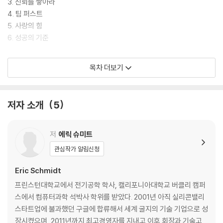
3. 신뢰를 쌓아라
4. 팀 퍼스트
5. 사랑의 힘
6. 성공의 기준
옮긴이의 글: 실리콘밸리의 전설적 코치
목차 더보기
추천사: 당신과 함께 일한 사람 중 훌륭한 리더로 성장한 사람은 몇 명인가
주
찾아보기
저자 소개
5
저
에릭 슈미트
관심작가 알림신청
Eric Schmidt
프린스턴대학교에서 전기공학 학사, 캘리포니아대학교 버클리 캠퍼
스에서 컴퓨터과학 석박사 학위를 받았다. 2001년 아직 실리콘밸리
스타트업에 불과했던 구글에 합류해서 세계 굴지의 기술 기업으로 성
장시켰으며, 2011년까지 최고경영자를 지내고 이후 회장과 기술고