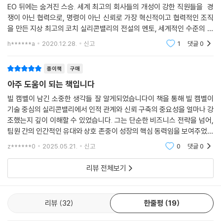
EO 뒤에는 숨겨진 스승. 세계 최고의 회사들의 개성이 강한 직원들을 경
‘경쟁하는 팀’을 ‘협력하는 커뮤니티’로
쟁이 아닌 협력으로, 명령이 아닌 신뢰로 가장 혁신적이고 협력적인 조직
을 만든 지상 최고의 코치 실리콘밸리의 전설의 멘토, 세계적인 수준의 경
팀 스포츠에서는 뛰어난 선수가 약속된 팀플레이를 깨고 개인 기량을 뽐내
청자,가장 위대하고 현명한 멘토라고 칭송받는 빌 캠벨 자기계발 책이 넘
h******a
2020.12.28.
신고
1
댓글
0
려 할 때 팀은 무너진다. 비즈니스 세계에서도 팀을 위해 개인의 성과를 양
쳐나는 세상에
보할 수 있는 사람들로 이뤄진 팀은 그렇지 않은 팀보다 일반적으로 더 좋
종이책
구매
은 성과를 낸다. 개인들이 승진을 두고 내부 경쟁에 빠질 때 자신의 역량을
충분히 발휘하기가 어렵다. 빌 캠벨의 위대성은 팀 승리에 협력의 문화가
아주 도움이 되는 책입니다
얼마나 중요한지 알고 팀을 공통된 목표 아래 하나 된 공동체로 만든 데 있
빌 캠벨이 남긴 소중한 생각들 잘 알게되었습니다이 책을 통해 빌 캠벨이
다. 저자들은 “빌이 없었다면 구글은 오늘날의 구글이 되지 못했을 것”이
기술 중심의 실리콘밸리에서 인적 관계와 신뢰 구축의 중요성을 얼마나 강
라며 빌이 어떻게 공동체 문화를 만들어갔는지 설명한다.
조했는지 깊이 이해할 수 있었습니다. 그는 단순한 비즈니스 전략을 넘어,
팀원 간의 인간적인 유대와 상호 존중이 성장의 핵심 동력임을 보여주었습
팀이 우선이다
니다. 리더의 역할이 외로운 자리가 될 수 있음을 인지하고, 이를 극복하기
z******0
2025.05.21.
신고
0
댓글
0
위한 강력한
“팀 없이는 어떤 일도 할 수 없다.” 빌에게 문제해결은 걱정거리가 아니었
다. 그는 문제를 분석하는 대신 그것을 해결하는 데 가장 적합한 사람은 누
리뷰 전체보기
구인지, 그가 적합한 팀에 배정되었는지, 성공에 필요한 지원을 해주고 있
는지를 점검했다. 또 그는 팀의 목표를 위해 개인적 목표를 포기할 수 있어
야 팀이 성공할 수 있다고 믿었다. 2004년 이사회 의장직 사임을 요구받
리뷰
32
한줄평
19
은 에릭 슈미트가 실망감에 퇴사를 결심했을 때 그를 설득한 사람은 빌이