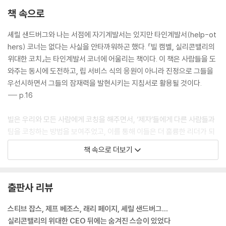
책 속으로
셰릴 샌드버그와 나는 서점에 자기계발서는 있지만 타인계발서(help-ot
hers) 코너는 없다는 사실을 안타까워하곤 했다. 『빌 캠벨, 실리콘밸리의
위대한 코치』는 타인계발서 코너에 어울리는 책이다. 이 책은 사람들을 도
와주는 동시에 도전하고, 립 서비스 식의 응원이 아니라 진정으로 그들을
우선시하면서 그들의 잠재력을 발현시키는 지침서로 활용될 것이다.
--- p.16
빌은 우리와 모든 사람에게 코칭을 해주면서, ‘제자’들에게 다른 사람들과
팀을 코칭하는 방법을 보여주었고, 이를 통해 이들은 더 훌륭한 리더가 되
었다. 그 후 몇 번이고 새로운 상황에 맞닥뜨릴 때마다 우리는 “빌이라면
책 속으로 더보기
뭘 했을까?”라고 스스로 물어봤다. 코치는 이 상황에 어떻게 대처할까?
--- p.50
출판사 리뷰
당신이 성공하려면 어떻게 사람들을 불러 모아 도움을 받을 수 있을까요?
독재자가 되어서는 할 수 없습니다. 그렇다고 그들에게 무엇을 해야 하는
스티브 잡스, 제프 베조스, 래리 페이지, 셰릴 샌드버그…
지 하나씩 알려줄 수도 없는 노릇이죠. 바로 당신과 함께 한배에 탔다는 느
실리콘밸리의 위대한 CEO 뒤에는 숨겨진 스승이 있었다