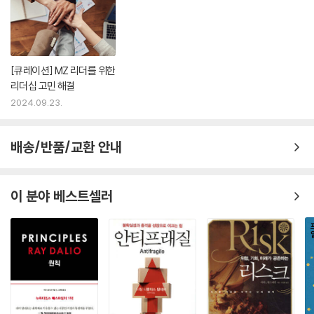
그 팀을 이끄는 관리자다. 위대한 코치 빌 캠벨은 리더의 역할을 한마디로
요약했다. “당신과 함께 한배에 탔다는 느낌, 그럼으로써 자신의 가치가 제
대로 평가받고 있음을 확인시켜주세요. 잘 듣고, 집중하세요. 이것이 바로
위대한 관리자가 하는 일입니다.”
[큐레이션] MZ 리더를 위한
리더십 고민 해결
빌의 이야기에서 가장 흥미로운 대목은, 그의 이야기를 읽을수록 그와 닮
2024.09.23.
아갈 기회를 더욱 발견하게 된다는 점이다. 사람을 존중과 품위로 대하는
것, 팀원의 삶에 진정 어린 관심을 기울이려면 시간을 들이는 크나큰 헌신
배송/반품/교환 안내
등을 배우게 될 것이다. “기업의 경영자들뿐 아니라 사회의 리더들, 그리고
좋은 리더가 되고자 하는 모든 분에게 이 책을 권하고 싶다. 리더들이 빌 캠
벨의 코칭을 배워 올바른 성공을 이루기를 바란다. 이러한 코칭을 통해 리
이 분야 베스트셀러
더의 마음가짐이 바뀌면 직원들에게 일터란 더 흥미진진하고 보람 있는 장
소가 될 것이다.” (_추천사 중에서)