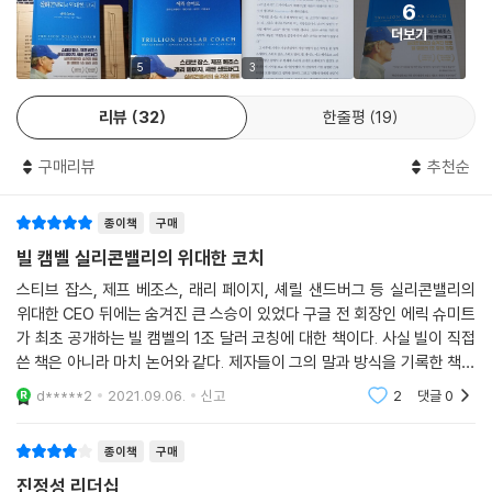
있었다. 빌은 “직책으로 우리는 관리자가 되지만, 우리를 리더로 만드는 것
6
들에게 유산으로 남아 있다. 이 책은 빌의 리더십 스타일이 어떻게 형성되
은 사람들”이라고 말하곤 했다. “빌은 사람들을 아꼈다. 모든 사람을 존중
더보기
었고, 왜 그토록 효과적이었는지를 독자들에게 알려준다.”
했고 그들의 이름을 외웠으며 따뜻한 인사치레도 건넸다. 동료의 가족들에
5
3
게도 관심을 기울였으며, 그의 이런 행동은 말보다 더 큰 울림을 주었다.”
- 메리 미커 (본드 대표파트너)
빌이 그토록 두터운 신뢰를 받은 것은 사람들을 진정으로 아끼는 그의 마
리뷰
32
한줄평
19
음이 상대에게 전해졌기 때문이다.
“어려운 의사결정을 할 때면 생각한다. 빌이라면 어떻게 했을까? 나는 그
구매리뷰
추천순
에게 큰 빚을 졌다. 그는 다른 사람들이 잠재력을 최대로 발휘하고 조직이
사람이 먼저다
하나 되어 일하도록 만드는 재능이 있었다. 『빌 캠벨, 실리콘밸리의 위대한
“당신의 밤잠을 설치게 만드는 것은 무엇입니까?”라는 질문에 빌은 항상
코치』는 빌이 어떻게 나를 포함해 많은 사람에게 이토록 특별한 사람이 되
종이책
구매
똑같은 대답을 했다. “부하 직원들의 안녕과 성공”이라고. 그는 직원들의
었는지를 보여준다.”
빌 캠벨 실리콘밸리의 위대한 코치
업무뿐만 아니라 삶에도 관심을 기울였다. 항상 스몰토크로 대화를 시작했
- 수전 워치츠키 (유튜브 CEO)
스티브 잡스, 제프 베조스, 래리 페이지, 셰릴 샌드버그 등 실리콘밸리의
고 직원이기 전에 한 명의 인간으로서 사람들을 알아갔다. 주말에 있었던
위대한 CEO 뒤에는 숨겨진 큰 스승이 있었다 구글 전 회장인 에릭 슈미트
일을 얘기하는 것으로 회의를 시작하는 ‘여행 보고서’ 문화를 구글에 만든
가 최초 공개하는 빌 캠벨의 1조 달러 코칭에 대한 책이다. 사실 빌이 직접
“빌을 볼 때 마다 나는 무엇이 정말로 중요한 것인지에 대한 관점을 배울
것도 동료애를 북돋기 위함이었다. 건강 문제가 생긴 직원을 제트기를 빌
쓴 책은 아니라 마치 논어와 같다. 제자들이 그의 말과 방식을 기록한 책이
수 있었다. 결국 인생에서 가장 중요한 것은 주위 사람들이다. 그는 다양한
려 남편이 있는 동부로 보내주는가 하면, 스티브 잡스가 췌장암에 걸린 사
라 할 수 있다. 함께 수년간 발전시킨 소통방식의 일부였다. 이 대화에는 두
커뮤니티, 그리고 이런 커뮤니티 속에서 사람들을 결속하는 것에 대한 확
d*****2
2021.09.06.
신고
2
댓글
0
실을 누구보다 먼저 알고 거의 매일 스티브의 집에 찾아가 돌보았다.
가지 목적
고한 원칙이 있었다. 우리는 경영진이 계속해서 빌에게 배우도록, 『빌 캠
벨, 실리콘밸리의 위대한 코치』에 자세하게 설명된 빌의 원칙을 구글의 리
종이책
구매
진심으로 다른 사람을 도와라
더십 교육 프로그램으로 개발했다.”
빌 캠벨의 스몰토크는 자연스레 업무나 가족 이야기로 넘어갔고 “그래서
진정성 리더십