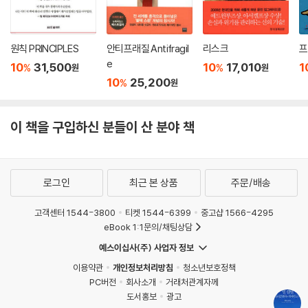
원칙 PRINCIPLES
안티프래질 Antifragil
리스크
프
e
10
31,500
10
17,010
1
%
%
원
원
10
25,200
%
원
이 책을 구입하신 분들이 산 분야 책
로그인
최근 본 상품
주문/배송
고객센터 1544-3800
티켓 1544-6399
중고샵 1566-4295
eBook 1:1문의/채팅상담
예스이십사(주) 사업자 정보
이용약관
개인정보처리방침
청소년보호정책
PC버전
회사소개
거래처관계자께
도서홍보
광고