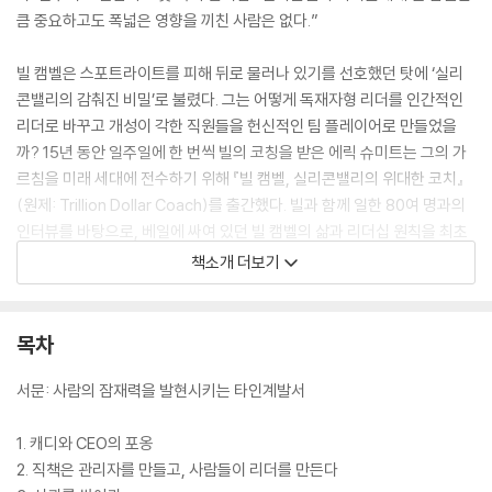
큼 중요하고도 폭넓은 영향을 끼친 사람은 없다.”
빌 캠벨은 스포트라이트를 피해 뒤로 물러나 있기를 선호했던 탓에 ‘실리
콘밸리의 감춰진 비밀’로 불렸다. 그는 어떻게 독재자형 리더를 인간적인
리더로 바꾸고 개성이 각한 직원들을 헌신적인 팀 플레이어로 만들었을
까? 15년 동안 일주일에 한 번씩 빌의 코칭을 받은 에릭 슈미트는 그의 가
르침을 미래 세대에 전수하기 위해 『빌 캠벨, 실리콘밸리의 위대한 코치』
(원제: Trillion Dollar Coach)를 출간했다. 빌과 함께 일한 80여 명과의
인터뷰를 바탕으로, 베일에 싸여 있던 빌 캠벨의 삶과 리더십 원칙을 최초
공개한다. 경쟁이 아닌 협력으로, 명령이 아닌 신뢰로 가장 혁신적이고 협
책소개 더보기
력적인 조직을 만든 빌 캠벨의 지상 최고의 코칭이다.
목차
서문: 사람의 잠재력을 발현시키는 타인계발서
1. 캐디와 CEO의 포옹
2. 직책은 관리자를 만들고, 사람들이 리더를 만든다