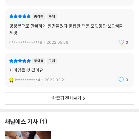
수 있도록 적극적으로 장려했다. 또 모난 성격의 괴팍한 천재들이 정당한
대우를 받도록 하고 그들의 성격을 다듬어줌으로써 혁신이 자랄 수 있는
종이책
구매
환경을 만들었다. 오늘날 실리콘밸리의 수평적 문화는 빌 캠벨의 유산이라
양장본으로 깔끔하게 잘만들었다.훌륭한 책은 오랫동안 보관해야
해도 과언이 아니다.
제맛!
위대한 리더는 다름 아닌 좋은 코치다
h*************8
2022.05.06.
0
오늘날 기업에 코칭 리더십이 필요한 이유
종이책
구매
“속도와 혁신이 중요한 오늘날 비즈니스 환경에서 성공하려면 하나의 공
재미있을 것 같아요
동체로서 움직이는 팀이 필수”라고 에릭 슈미트는 말한다. 적당한 수준의
긴장감을 유지하고 팀을 공동체로 발전시키기 위해서는 팀 전체를 이끌어
i**********4
2022.02.21.
0
주는 코칭 리더가 필요하다. 멘토는 지혜를 알려주지만, 코치는 스스로 해
답을 찾도록 이끌어준다. 코치는 오해로 인한 사람들 사이의 긴장감을 해
한줄평 전체보기
소하고, 경쟁 관계인 개개인을 공동의 목표를 위해 협력하는 동료로 만든
다. 효율성보다 창의성이, 획일성보다 다양성이, 수직적 구조보다 수평적
구조가 요구되는 오늘날 비즈니스 환경에는 코칭 리더십이 더욱더 중요하
채널예스 기사
1
다.
코칭은 전문적인 영역이 아니다. 한 팀의 코치로 가장 적합한 사람은 바로