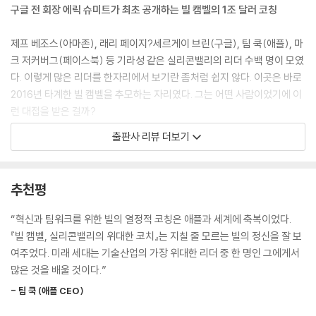
낌, 그럼으로써 자신의 가치가 제대로 평가받고 있음을 확인시켜주세요.
구글 전 회장 에릭 슈미트가 최초 공개하는 빌 캠벨의 1조 달러 코칭
잘 듣고, 집중하세요. 이것이 바로 위대한 관리자가 하는 일입니다.
--- p.62
제프 베조스(아마존), 래리 페이지?세르게이 브린(구글), 팀 쿡(애플), 마
크 저커버그(페이스북) 등 기라성 같은 실리콘밸리의 리더 수백 명이 모였
빌은 관리자의 핵심 업무 중 하나가 의사결정을 촉진하는 것이라고 믿었
다. 이렇게 많은 리더를 한자리에서 보기란 좀처럼 쉽지 않다. 이곳은 바로
다. 그리고 자신만의 노하우가 있었다. 그는 딱히 민주적인 방식을 고집하
2016년 타계한 빌 캠벨을 추모하는 자리였다. 그는 어떤 사람이었기에 이
지도 않았다. (…) 빌은 마지막 순간까지 의견과 생각을 교환하고 조율해
런 대접을 받은 걸까?
최고의 결과물을 만드는 합주단과 같은 조직을 원했고, 언제나 사내 정치
출판사 리뷰 더보기
에서 자유로운 환경을 만들고자 했다.
빌 캠벨은 애플, 구글, 인투이트 등 위대한 실리콘밸리 기업들의 성공에 결
--- p.83
정적인 역할을 했다. 손대는 기업마다 시가총액 1조 달러를 돌파해 ‘1조 달
러 코치’라고 불렸고, 구글 전 회장 에릭 슈미트는 “그가 없었다면 애플도
추천평
아마도 사람들 사이의 관계(친구 간의 우정, 연인과의 사랑, 가족의 끈끈
구글도 지금의 모습이 되지 못했을 것”이라고 말할 정도였다. 매주 일요일
함, 그리고 비즈니스 관계)를 경제라고 본다면, 신뢰는 그 경제의 화폐가
마다 스티브 잡스와 산책을 하고, 구글의 창업자들이 스승으로 삼았으며,
“혁신과 팀워크를 위한 빌의 열정적 코칭은 애플과 세계에 축복이었다.
아닐까? 적어도 빌 캠벨에게는 그랬다. 만약 빌이 당신을 신뢰하지 않는다
제프 베조스를 아마존에서 해임될 위기에서 구해냈다. 그가 떠난 지금 실
『빌 캠벨, 실리콘밸리의 위대한 코치』는 지칠 줄 모르는 빌의 정신을 잘 보
면, 당신과 빌은 아무 관계도 아닌 것이다. 만약 당신과 빌이 서로를 믿는다
리콘밸리의 많은 리더들은 중요한 의사결정을 할 때면 ‘빌이라면 어떻게
여주었다. 미래 세대는 기술산업의 가장 위대한 리더 중 한 명인 그에게서
면, 이런 상호 신뢰는 관계의 모든 측면을 가능케 하는 토대였다. 신뢰는 모
했을까?’ 하고 생각한다. 인투이트 설립자 스콧 쿡의 말처럼 “실리콘밸리
많은 것을 배울 것이다.”
든 관계에 중요하지만, 특히 대부분의 비즈니스 관계에서는 개인의 목표와
리더들에게 빌 캠벨만큼 중요하고도 폭넓은 영향을 끼친 사람은 없다.”
가치의 상호교환이라는 요소와 함께 자리하는, 없어서는 안 될 요소다.
- 팀 쿡 (애플 CEO)
--- p.114~115
놀라운 사실은 그가 39세까지 무명의 풋볼 코치였다는 점이다. 풋볼계에