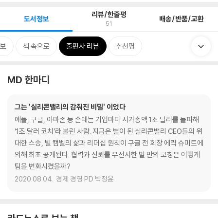
리뷰/한줄평
도서정보
배송/반품/교환
51
보
책 속으로
출판사 리뷰
추천평
MD 한마디
그는 '실리콘밸리의 감춰진 비밀' 이었다
애플, 구글, 아마존 등 손대는 기업마다 시가총액 1조 달러를 돌파해
‘1조 달러 코치’라 불린 사람. 지금은 별이 된 실리콘밸리 CEO들의 위
대한 스승, 빌 캠벨의 삶과 리더십 원칙이 구글 전 회장 에릭 슈미트에
의해 최초 공개된다. 협력과 신뢰를 우선시한 빌 만의 코칭은 어떻게
팀을 변화시켰을까?
2020.08.04.
경제 경영 PD 박정윤