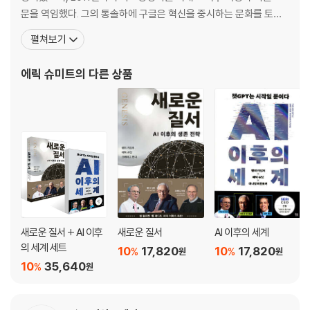
문을 역임했다. 그의 통솔하에 구글은 혁신을 중시하는 문화를 토대
로 급속히 인프라를 확장하고 제품을 다각화했다. 구글에서 나와 201
펼쳐보기
7년에는 공익에 기여하는 우수한 인재를 선도적으로 지원하는 자선
기관 슈밋퓨처스(Schmidt Futures)를 공동설립했다. 코로나 사태
에릭 슈미트
의 다른 상품
이후 더 밝은 미래를 건설할 방안을 모색하는 팟캐스트 〈에
새로운 질서 + AI 이후
새로운 질서
AI 이후의 세계
의 세계 세트
10
17,820
10
17,820
%
%
원
원
10
35,640
%
원