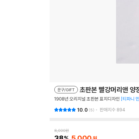
초판본 빨강머리앤 양
문구/GIFT
1908년 오리지널 초판본 표지디자인
티파니 
10.0
판매지수
894
5
8,000
원
38
5,000