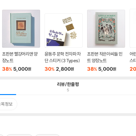
초판본 빨강머리앤 양
윤동주 문학 전자파 차
초판본 작은아씨들 민
어
장노트
단 스티커 (3 Types)
트 양장노트
스티
38
5,000
30
2,800
38
5,000
2
%
%
%
원
원
원
리뷰/한줄평
5
품목정보