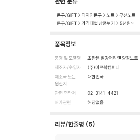
관련 분류
문구/GIFT
디자인문구
노트
무선노트
문구/GIFT
가격대별 상품보기
5천원~
품목정보
품명 및 모델명
초판본 빨강머리앤 양장노트
제조자/수입자
(주)미르북컴퍼니
제조국 또는
대한민국
원산지
관련 연락처
02-3141-4421
허가관련
해당없음
리뷰/한줄평
5