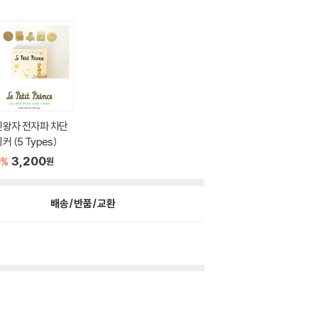
린왕자 전자파 차단
커 (5 Types)
0
3,200
%
원
배송/반품/교환