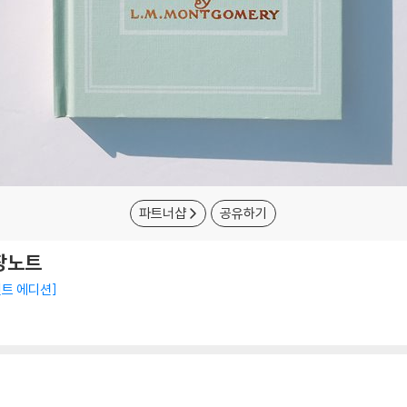
파트너샵
공유하기
장노트
민트 에디션