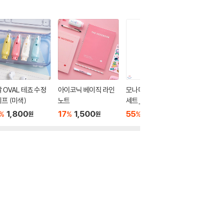
 OVAL 테쵸 수정
아이코닉 베이직 라인
모나미 라이브칼라 6색
1000 
프 (미색)
노트
세트_Grey mood
중성지 연
랜덤발송
1,800
17
1,500
55
2,700
1,000
%
%
%
원
원
원