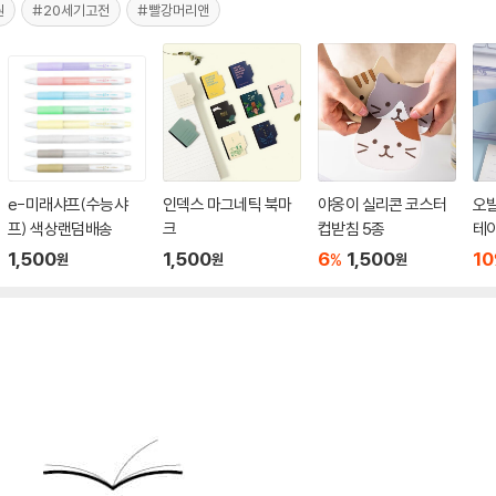
원
#20세기고전
#빨강머리앤
e-미래샤프(수능샤
인덱스 마그네틱 북마
야옹이 실리콘 코스터
오발
프) 색상랜덤배송
크
컵받침 5종
테이
1,500
1,500
6
1,500
10
%
원
원
원