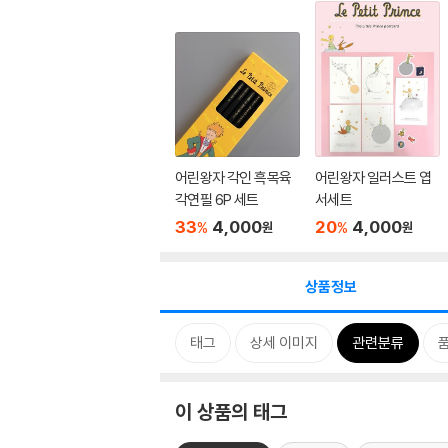
어린왕자 각인 흑목육
어린왕자 일러스트 엽
각연필 6P 세트
서세트
33
4,000
20
4,000
%
%
원
원
상품정보
태그
상세 이미지
관련분류
이 상품의 태그