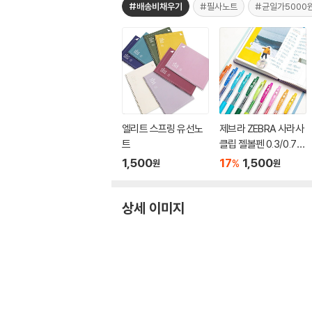
#배송비채우기
#필사노트
#균일가5000
엘리트 스프링 유선노
제브라 ZEBRA 사라사
트
클립 젤볼펜 0.3/0.7m
m
1,500
17
1,500
%
원
원
상세 이미지