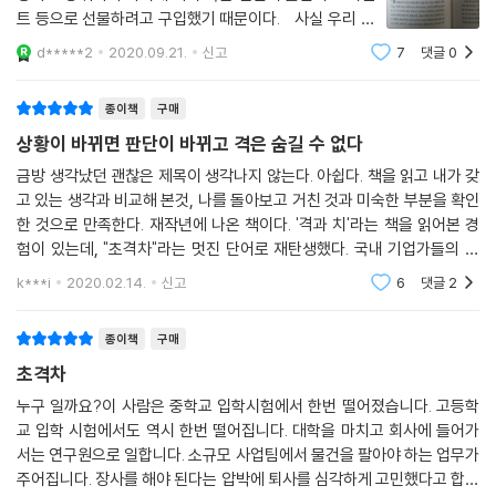
트 등으로 선물하려고 구입했기 때문이다. 사실 우리 같
은 직장인들에게 삼성 경영자는 스타나 다름없다. 특히 기
d*****2
2020.09.21.
신고
7
댓글
0
존의 삼성 CEO나 비서실장(미래전략실장)과는 또다른
리더십으로 정통 엔지니어와 경영인으로 명성을
종이책
구매
상황이 바뀌면 판단이 바뀌고 격은 숨길 수 없다
금방 생각났던 괜찮은 제목이 생각나지 않는다. 아쉽다. 책을 읽고 내가 갖
고 있는 생각과 비교해 본것, 나를 돌아보고 거친 것과 미숙한 부분을 확인
한 것으로 만족한다. 재작년에 나온 책이다. '격과 치'라는 책을 읽어본 경
험이 있는데, "초격차"라는 멋진 단어로 재탄생했다. 국내 기업가들의 책
을 읽으면 경험, 의지, 소신 그리고 약간의 운을 보탠다. 대단하다는 생각을
k***i
2020.02.14.
신고
6
댓글
2
하지만 선
종이책
구매
초격차
누구 일까요?이 사람은 중학교 입학시험에서 한번 떨어졌습니다. 고등학
교 입학 시험에서도 역시 한번 떨어집니다. 대학을 마치고 회사에 들어가
서는 연구원으로 일합니다. 소규모 사업팀에서 물건을 팔아야 하는 업무가
주어집니다. 장사를 해야 된다는 압박에 퇴사를 심각하게 고민했다고 합니