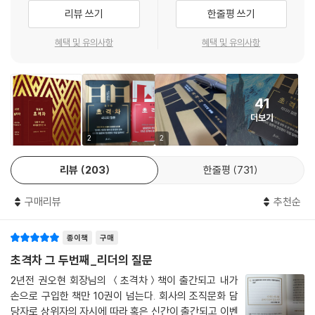
인재 배치 : 인사는 손익이 아니라 생존의 문제다
리뷰 쓰기
한줄평 쓰기
신입사원과 CEO : 차남을 장남보다 먼저 낳을 수는 없다
지시와 위임 : 직원에게 자기 자식을 낳아 기르게 하라
혜택 및 유의사항
혜택 및 유의사항
대화와 자각 : 소크라테스의 대화법이 필요한 순간
돌파력 : 모든 실패가 성공의 어머니는 아니다
극복과 성장 : 실패 경험이 있는 사람을 채용하라
41
[格의 발견] 실패와 극복에 관한 나 자신의 이야기
더보기
에필로그 | 새 시대의 새 선수들을 기다리며
2
2
리뷰
203
한줄평
731
감사의 글
구매리뷰
추천순
종이책
구매
초격차 그 두번째_리더의 질문
2년전 권오현 회장님의 ＜초격차＞책이 출간되고 내가
손으로 구입한 책만 10권이 넘는다. 회사의 조직문화 담
당자로 상위자의 자시에 따라 혹은 신간이 출간되고 이벤