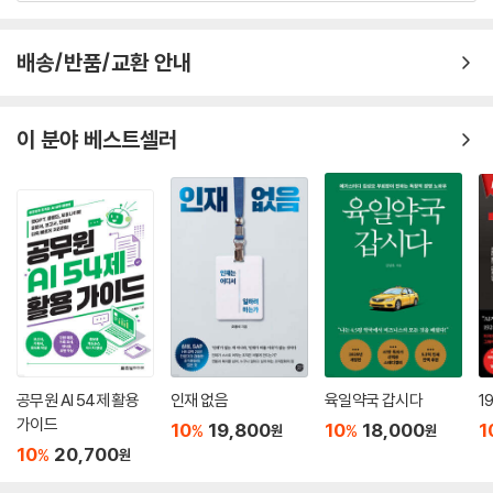
배송/반품/교환 안내
이 분야 베스트셀러
공무원 AI 54제 활용
인재 없음
육일약국 갑시다
1
가이드
10
19,800
10
18,000
1
%
%
원
원
10
20,700
%
원