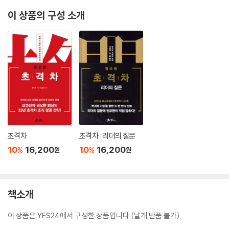
이 상품의 구성 소개
초격차
초격차 : 리더의 질문
10
16,200
10
16,200
%
%
원
원
책소개
이 상품은 YES24에서 구성한 상품입니다.(낱개 반품 불가).