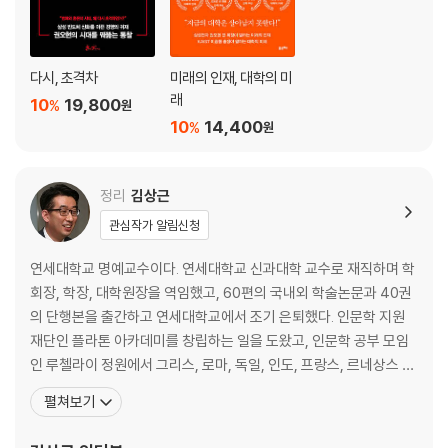
[格의 발견] 아이폰의 탄생이 가져다준 생각
4장 인재 _원석과 보석
다시, 초격차
미래의 인재, 대학의 미
래
10
19,800
%
원
발굴과 양성 : 반드시 피해야 할 사람부터 제거하라
10
14,400
%
원
인재 배치 : 인사는 손익이 아니라 생존의 문제다
신입사원과 CEO : 차남을 장남보다 먼저 낳을 수는 없다
지시와 위임 : 직원에게 자기 자식을 낳아 기르게 하라
정리
김상근
대화와 자각 : 소크라테스의 대화법이 필요한 순간
관심작가 알림신청
돌파력 : 모든 실패가 성공의 어머니는 아니다
극복과 성장 : 실패 경험이 있는 사람을 채용하라
연세대학교 명예교수이다. 연세대학교 신과대학 교수로 재직하며 학
[格의 발견] 실패와 극복에 관한 나 자신의 이야기
회장, 학장, 대학원장을 역임했고, 60편의 국내외 학술논문과 40권
의 단행본을 출간하고 연세대학교에서 조기 은퇴했다. 인문학 지원
에필로그 | 새 시대의 새 선수들을 기다리며
재단인 플라톤 아카데미를 창립하는 일을 도왔고, 인문학 공부 모임
인 루첼라이 정원에서 그리스, 로마, 독일, 인도, 프랑스, 르네상스 시
감사의 글
대의 고전, 유대 문학과 셰익스피어의 명작 등을 주제로 8년간 강의
펼쳐보기
했다. 『르네상스 창조경영』를 포함한 3권이 학술원 우수 연구서로 선
[도서] 초격차
정되었고, 『르네상스 명작 100선』을 포함한 3권은 문체부 우수 학술