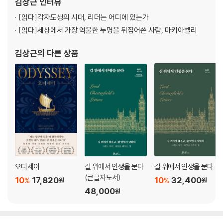
김상근
인터뷰
도서로 선정되었다. 화가인 카라바조와 엘 그레
[읽다]
각자도생의 시대, 리더는 어디에 있는가
프롤로그 | 변신
[읽다]
세상에서 가장 억울한 누명을 뒤집어쓴 사람, 마키아벨리
1장 리더 _탄생과 진화
김상근
의 다른 상품
본성 vs 훈련 : 리더는 타고나는 것인가, 길러지는 것인가
리더의 일 : 리더는 뇌처럼 일해야 한다
리더의 가치 : 최상의 리더, 최악의 리더
변화와 변신 : 미래를 대비하는 선제적 준비
리더의 시간 : 일하는 시간 vs 생각하는 시간
의사 결정 : 무엇을, 왜, 어떻게 결정할 것인가?
[格의 발견] 리더가 독서광이 되어야 하는 이유
2장 조직 _원칙과 시스템
오디세이
길 위에서 인생을 묻다
길 위에서 인생을 묻다
(큰글자도서)
10
17,820
10
32,400
%
%
원
원
조직도 : 사람을 채우기 전에 조직도부터 그려라
48,000
원
적임자 : 누구를, 어디에, 언제, 어떻게 채울 것인가?
사일로 파괴 : 그들만의 왕국을 파괴하라
운영 원칙 : 최종 판단의 구심점이 되는 의사 결정 원칙