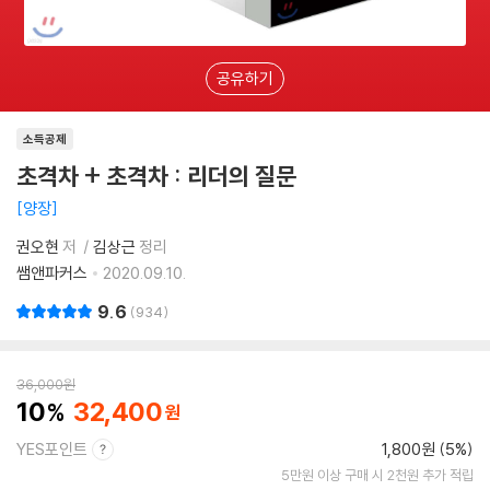
공유하기
소득공제
초격차 + 초격차 : 리더의 질문
양장
권오현
저
김상근
정리
쌤앤파커스
2020.09.10.
9.6
934
36,000
원
10
32,400
YES포인트
1,800원 (5%)
5만원 이상 구매 시 2천원 추가 적립