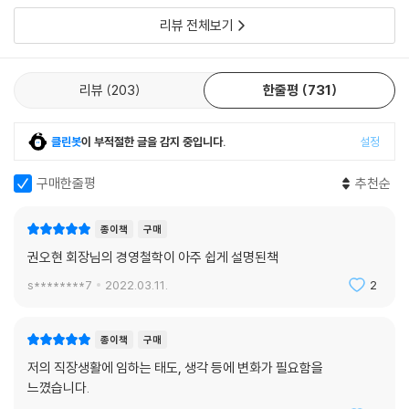
전직회사라 그런가?솔직히 읽고 싶지 않았다.
리뷰 전체보기
리뷰
203
한줄평
731
클린봇
이 부적절한 글을 감지 중입니다.
설정
구매한줄평
추천순
종이책
구매
권오현 회장님의 경영철학이 아주 쉽게 설명된책
s********7
2022.03.11.
2
종이책
구매
저의 직장생활에 임하는 태도, 생각 등에 변화가 필요함을
느꼈습니다.