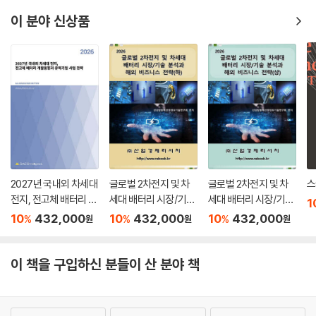
이 분야 신상품
2027년 국내외 차세대
글로벌 2차전지 및 차
글로벌 2차전지 및 차
스
전지, 전고체 배터리 개
세대 배터리 시장/기술
세대 배터리 시장/기술
1
발동향과 유력기업 사
분석과 해외 비즈니스
분석과 해외 비즈니스
10
432,000
10
432,000
10
432,000
%
%
%
원
원
원
업 전략
전략 (하)
전략 (상)
이 책을 구입하신 분들이 산 분야 책