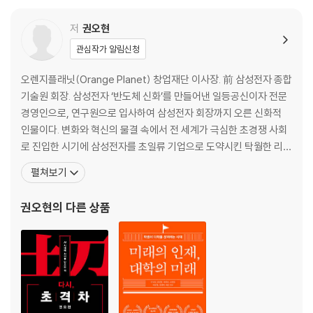
2장 조직 _원칙과 시스템
저
권오현
조직도 : 사람을 채우기 전에 조직도부터 그려라
관심작가 알림신청
적임자 : 누구를, 어디에, 언제, 어떻게 채울 것인가?
사일로 파괴 : 그들만의 왕국을 파괴하라
오렌지플래닛(Orange Planet) 창업재단 이사장. 前 삼성전자 종합
운영 원칙 : 최종 판단의 구심점이 되는 의사 결정 원칙
기술원 회장. 삼성전자 ‘반도체 신화’를 만들어낸 일등공신이자 전문
평가와 보상 : 평가와 보상의 4P 시스템
경영인으로, 연구원으로 입사하여 삼성전자 회장까지 오른 신화적
회의 문화 : 무엇을, 누구를 위한 회의인가?
인물이다. 변화와 혁신의 물결 속에서 전 세계가 극심한 초경쟁 사회
[格의 발견] 문제 해결의 정석, ‘시프트 프론트’
로 진입한 시기에 삼성전자를 초일류 기업으로 도약시킨 탁월한 리더
십의 소유자로 높이 평가받는다. 끈기와 집념이 강한 원칙주의자이지
펼쳐보기
3장 전략 _생존과 성장
만, 동시에 의전이나 불필요한 회의를 싫어하고 열린 마음으로 임직
원과 대화하는 것을 즐기는 리더로 알려져 있다. 1985년 스탠퍼드대
권오현
의 다른 상품
너 자신을 알라 : 업의 본질, 현재와 미래를 직시하라
학교에서 전기공학 박사학위를 취득한 후 미국 삼
초격차 전략 : 넘볼 수 없는 차이를 만드는 격
혁신 전략 : 개선이 아니라 혁신이다
선택 전략 : 못해서가 아니라 일이 많아서 망한다
적자 사업 전략 : 끝없는 수렁인가, 미래의 황금밭인가
신규 사업 전략 : 능력보다 열정 있는 사람을 투입하라
협상 전략 : 협상은 이성과 감성의 변주곡이다