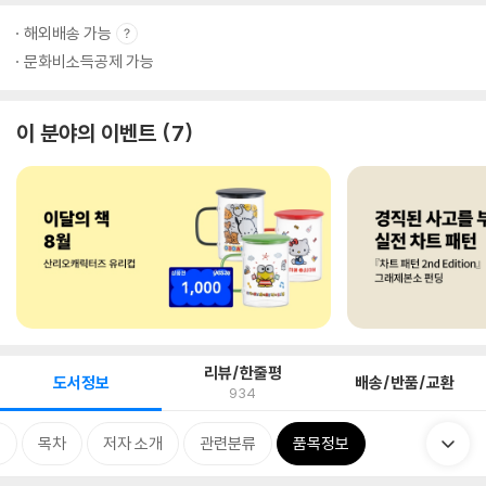
해외배송 가능
문화비소득공제 가능
이 분야의 이벤트
7
리뷰/한줄평
도서정보
배송/반품/교환
934
개
목차
저자 소개
관련분류
품목정보