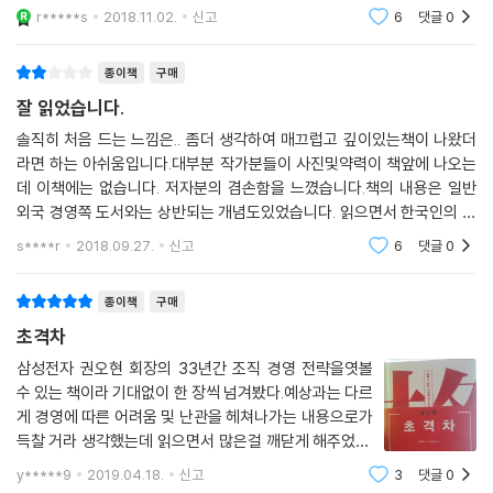
다. 하지만, 새로운 일에 호기심을 가지고 참고 열심히 노력하였습니다. 그
r*****s
2018.11.02.
신고
6
댓글
0
와중에 후배가
종이책
구매
잘 읽었습니다.
솔직히 처음 드는 느낌은.. 좀더 생각하여 매끄럽고 깊이있는책이 나왔더
라면 하는 아쉬움입니다.대부분 작가분들이 사진및약력이 책앞에 나오는
데 이책에는 없습니다. 저자분의 겸손함을 느꼈습니다.책의 내용은 일반
외국 경영쪽 도서와는 상반되는 개념도있었습니다. 읽으면서 한국인의 성
향을 더 잘 반영하신것 같다라는 느낌을 받았습니다.평이한 내용, 반복된
s****r
2018.09.27.
신고
6
댓글
0
구절, 한 개인의 지극
종이책
구매
초격차
삼성전자 권오현 회장의 33년간 조직 경영 전략을엿볼
수 있는 책이라 기대없이 한 장씩 넘겨봤다.예상과는 다르
게 경영에 따른 어려움 및 난관을 헤쳐나가는 내용으로가
득찰 거라 생각했는데 읽으면서 많은걸 깨닫게 해주었다.
우리 신랑도 삼성전자 출신이었고 거기서 부당한 대우도
y*****9
2019.04.18.
신고
3
댓글
0
받았었고소위 말해서 인재 중 인재가 되기도 했었다.신랑