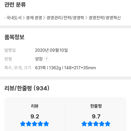
관련 분류
평가와 보상 : 평가와 보상의 4P 시스템
회의 문화 : 무엇을, 누구를 위한 회의인가?
국내도서
경제 경영
경영관리/전략/경영학
경영전략/경영혁신
[格의 발견] 문제 해결의 정석, ‘시프트 프론트’
3장 전략 _생존과 성장
품목정보
너 자신을 알라 : 업의 본질, 현재와 미래를 직시하라
발행일
2020년 09월 10일
초격차 전략 : 넘볼 수 없는 차이를 만드는 격
판형
양장
혁신 전략 : 개선이 아니라 혁신이다
쪽수, 무게, 크기
631쪽 | 1362g | 148*217*35mm
선택 전략 : 못해서가 아니라 일이 많아서 망한다
적자 사업 전략 : 끝없는 수렁인가, 미래의 황금밭인가
신규 사업 전략 : 능력보다 열정 있는 사람을 투입하라
리뷰/한줄평
934
협상 전략 : 협상은 이성과 감성의 변주곡이다
[格의 발견] 아이폰의 탄생이 가져다준 생각
리뷰
한줄평
4장 인재 _원석과 보석
9.2
9.7
발굴과 양성 : 반드시 피해야 할 사람부터 제거하라