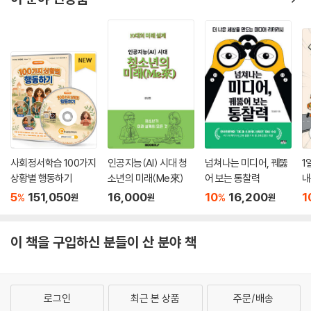
인간이 존엄하다는 뜻은 무얼까
저자는 인간의 존엄성은 자연스런 생명의 질서에 있다고 여긴다. “자연스
런 생명의 질서란 이런 것이 아닐까. 아버지에게서 빠진 이가 아들에게 돋
아나듯, 앞서 간 강물의 지나간 자리를 뒤에 따라오는 강물이 채우듯 말이
다.” 저자는 죽음이 있기에 도리어 아름다운 인간 존엄의 모습을 동화 『홍
당무』에서 찾는다.
“아빠. 기쁜 소식을 알려드리겠습니다. 어금니가 한 개가 또 났습니다. 아
직 어금니가 날 나이가 아닌데, 이것은 분명 조숙한 사랑니입니다. 저는 한
사회정서학습 100가지
인공지능(AI) 시대 청
넘쳐나는 미디어, 꿰뚫
1
개만 나는 것으로 그치지 않았으면 좋겠습니다” -홍당무 올림
상황별 행동하기
소년의 미래(Me來)
어 보는 통찰력
내
5
151,050
16,000
10
16,200
1
%
%
원
원
원
“홍당무야, 네 잇몸에 새 이가 돋아나기 시작할 무렵, 내 이 하나가 흔들리
기 시작했단다. 그리고 결국 어제 아침에 빠지고 말았단다. 이렇게 너의 이
이 책을 구입하신 분들이 산 분야 책
가 한 개 새로 나면, 나의 이가 한 개 빠진다. 그래서 우리 가족의 이의 합계
는 언제나 변함없이 똑같은 셈이다.”
-너를 사랑하는 아버지로부터
로그인
최근 본 상품
주문/배송
평등한 세상이란 어떤 모습일까(평등권)