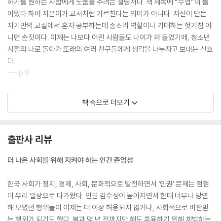
하기를 원하는 사람에게 도움을 주려는 설명서다. 책 제목에 “수업”이 들
어있다 하여 지은이가 교사처럼 가르친다는 의미가 아니다. 자신이 만든
자기만의 교실에서 혼자 공부하는데 종소리 역할이나 기대하는 헛기침 아
니면 손짓이다. 이제는 나보다 어린 사람들도 나이가 꽤 들었기에, 청소년
시절의 나로 돌아가 또래의 여러 친구들에게 생각을 나누자고 보내는 신호
다.
--- p.9
이런 문제도 생각해 보자. 만약 어떤 환자가 암 같은 몹쓸 병에 걸려서 더
책 속으로 더보기
이상 살아날 가망이 없이 고통스럽게 목숨을 이어가고 있다. 이 환자가 의
사에게 자신을 편안하게 죽여 달라고 한다면 어떻게 해야 할까? 이런 안락
사는 아직 대부분의 나라에서 허용하지 않지만 점점 논란이 되고 있다. 자
출판사 리뷰
신이 원하는 만큼 오래 살아야 할 권리가 있는 만큼 고통 없이 편하게 죽을
권리도 있다고 주장하는 사람들이 많아지고 있다. 죽음을 눈앞에 두고 엄
더 나은 사회를 위해 지켜야 하는 인간 존엄성
청난 고통으로 괴로워하는 사람을 그대로 두어야 할까? 아니면 편하게 죽
음을 맞을 수 있게 도와 주는 것이 옳을까? 판단하기 쉽지 않다.
한국 사회가 정치, 경제, 사회, 문화적으로 발전하면서 ‘인권’ 문제는 점점
--- p.44~45
더 우리 일상으로 다가왔다. 인권 감수성이 높아지면서 한때 너무나 당연
해 보였던 행위들이 이제는 더 이상 허용되지 않거나, 사회적으로 비판받
톰의 어머니가 흑인을 싫어하는 것은 개인의 자유라고 할 수 있다. 피부 빛
는 행위가 되기도 했다. 불과 몇 년 전까지만 해도 훈육하기 위해 체벌하는