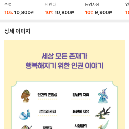
수업
게 한다
동양사상
었
10
10,800
10
10,800
10
9,900
1
%
%
%
원
원
원
상세 이미지