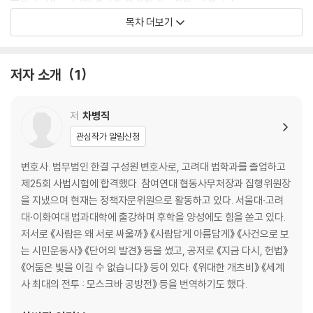
사생활의 비밀과 자유 | 이제부터 아무도 내 일기를 볼 수 없어요
목차 더보기
사회권 | 세상에서 가장 귀한 것 두 가지
아동권 | 아이는 작은 어른이 아니다
동물권 | 푸른 별 지구에 함께 사는 동물 가족들
저자 소개
1
이 책에 나오는 이야기들
저
차병직
관심작가 알림신청
변호사. 법무법인 한결 구성원 변호사로, 고려대 법학과를 졸업하고
제25회 사법시험에 합격했다. 참여연대 협동사무처장과 집행위원장
을 지냈으며 현재는 정책자문위원으로 활동하고 있다. 서울대·고려
대·이화여대 법과대학에 출강하며 후학을 양성에도 힘을 쏟고 있다.
저서로 《사람은 왜 서로 싸울까》 《사람답게 아름답게》 《사건으로 보
는 시민운동사》 《단어의 발견》 등을 썼고, 공저로 《지금 다시, 헌법》
《어둠은 빛을 이길 수 없습니다》 등이 있다. 《위대한 개츠비》 《세계
사 최대의 전투 : 모스크바 공방전》 등을 번역하기도 했다.