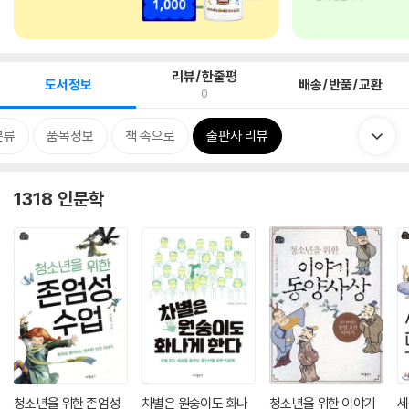
리뷰/한줄평
도서정보
배송/반품/교환
0
분류
품목정보
책 속으로
출판사 리뷰
1318 인문학
청소년을 위한 존엄성
차별은 원숭이도 화나
청소년을 위한 이야기
세