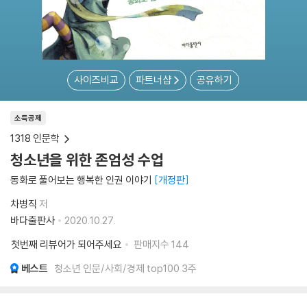
사이즈비교
파트너샵
공유하기
소득공제
1318 인문학
청소년을 위한 존엄성 수업
동화로 풀어보는 행복한 인권 이야기
개정판
차병직
저
바다출판사
2020.10.27.
첫번째 리뷰어가 되어주세요
판매지수
144
베스트
청소년 인문/사회/경제 top100 3주