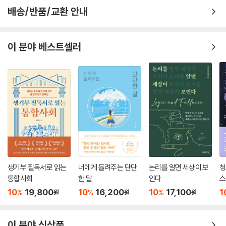
동화를 통해 쉽게 이해하는 인권의 중요성
렸다. 살아 있을 때 가장 많이 가진 사람이었던 행복한 왕자는 동상이 되어
배송/반품/교환 안내
서야 못 가진 사람들의 고통에 눈을 뜬 것이다.
저자는 『청소년을 위한 존엄성 수업』의 주제인 인권(人權)을 ‘사람답게’
--- p.189
사는 삶으로 이야기한다. 그 구체적인 모습을 우리가 흔히 알고 있는 50여
이 분야 베스트셀러
편의 동화(우화)에서 찾고 있다. 여기에는 『이상한 나라의 엘리스』 『위대
한때 흑인을 백인과는 전혀 다른 인간으로 취급한 것이 잘못된 편견에서
한 마법사 오즈』 『라퐁텐 우화』 『말괄량이 삐삐』 『어린 왕자』 같은 외국 작
비롯된 것이듯, 동물을 사람과 다르다고 차별하는 것도 편견의 하나다. 그
품부터 『몽실언니』 [꾀꼬리의 노래 주머니] 같은 남북한 동화까지, 『그리
렇다고 동물을 사람과 똑같이 여기라는 것은 아니다. 인간은 동물과 함께
스 로마 신화』 같은 고전에서부터 『해리 포터』 같은 최근작까지 망라하고
지낼 수도 있지만 때로는 싸울 수도 있고, 동물을 음식으로 먹을 수도 있다.
있다.(※ 책 말미에는 수록된 작품들에 대한 저자의 ‘주관적’ 해설이 실려 있
그러나 우리가 명심해야 할 것은 동물들에게는 동물들의 세계가 있고 질서
다)
가 있다는 사실이다. 정확하게 알지 못할지라도 우리는 그 세계와 질서를
존중해야 한다. 식물에게도 사생활이 있는 것과 마찬가지다. 푸른 별 지구
이들 작품들의 명장면을 소개하면서 자연스럽게 ‘사람답게’ 사는 삶이 무
는 인간을 위해서만 존재하는 것이 아니다.
엇인지 ‘키다리 아저씨’의 편지처럼, “아름다운 세상”은 그리 먼 곳에 있지
--- p.248~249
않다는 사실을 나직한 목소리로 사분사분 들려주고 있다. 글을 읽다보면
생기부 필독서로 읽는
너에게 들려주는 단단
논리를 알면 세상이 보
청
아이들에게는 사람답게 사는 세상의 모습을 보여주고, 어른들에게는 잊고
통합사회
한 말
인다
스
지냈던 맑은 동심의 세계를 떠올리게 해준다. 아름다운 동화의 세상과 맑
10
19,800
10
16,200
10
17,100
1
%
%
%
원
원
원
은 동심의 세계가 바로 인간이 인간답게 살 수 있는 인권의 이상형임을 자
연스럽게 보여주는 것이다.
이 분야 신상품