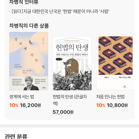
차병직
인터뷰
[읽다]
지금 대한민국 난국은 ‘헌법’ 때문이 아니라 ‘사람’
차병직
의 다른 상품
경계에 서는 법
헌법의 탄생 (큰글자
처음 만나는 헌법
책)
10
16,200
10
10,800
%
%
원
원
57,000
원
관련 분류