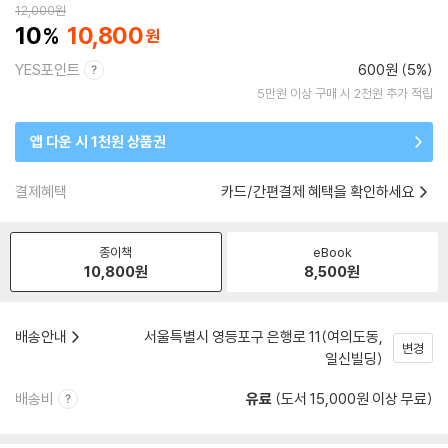
12,000
원
10
10,800
YES포인트
600원 (5%)
5만원 이상 구매 시 2천원 추가 적립
앱 다운 시 1천원 상품권
결제혜택
카드/간편결제 혜택을 확인하세요
종이책
eBook
10,800
원
8,500
원
배송안내
서울특별시 영등포구 은행로 11(여의도동,
변경
일신빌딩)
배송비
유료
(도서 15,000원 이상 무료)