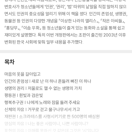
변호사가 청소년들에게 ‘인권’, ‘권리’, ‘법’ 따위의 낱말을 직접 말하지 않으
면서도 인권의 중요성을 알리기 위해 이 책을 썼다. 인간의 존엄성, 생명권,
동물권 등 인권의 다양한 개념을 『이상한 나라의 앨리스』, 『작은 아씨들』,
『홍당무』, 『이솝 우화』 등 청소년들이 즐겨 있는 동화와 소설을 통해 쉽고
재미있게 설명했다. 특히 이번 개정판에서는 초판이 출간된 2003년 이후
변화된 한국 사회에 맞춰 일부 내용을 추가했다.
목차
마음의 옷을 갈아입고
인간의 존엄성 | 새로 난 이 하나 흔들려 빠진 이 하나
생명의 권리 | 저울로도 잴 수 없는 생명의 가치
평등권 | 흰빛과 검은빛
행복추구권 | 나에게 노래와 잠을 돌려 주세요
신체의 자유 | 거꾸로 걷고 물구나무서서 가고
재판권 | 소크라테스를 사형시키기로 한 500명의 배심원
양심의 자유 | 나는 좋은 사람이니, 나쁜 사람이니?
표현의 자유 | 이해를 못하신 것 같은데 그것은 ‘시’입니다