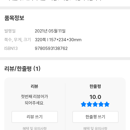
estigation, award-winning journalist Michael Easter seeks out
off-the-grid visionaries, disruptive genius researchers, and m
품목정보
ind-body conditioning trailblazers who are unlocking the life-e
nhancing secrets of a counterintuitive solution: discomfort.
발행일
2021년 05월 11일
Easter’s journey to understand our evolutionary need to be ch
쪽수, 무게, 크기
320쪽 | 157*234*30mm
allenged takes him to meet the NBA’s top exercise scientist,
ISBN13
9780593138762
who uses an ancient Japanese practice to build championship
athletes; to the mystical country of Bhutan, where an Oxford
economist and Buddhist leader are showing the world what d
리뷰/한줄평
1
eath can teach us about happiness; to the outdoor lab of a yo
ung neuroscientist who’s found that nature tests our physical
리뷰
한줄평
and mental endurance in ways that expand creativity while ta
ming burnout and anxiety; to the remote Alaskan backcountry
10.0
첫번째 리뷰어가
on a demanding thirty-three-day hunting expedition to experi
되어주세요.
ence the rewilding secrets of one of the last rugged places o
n Earth; and more.
리뷰 쓰기
한줄평 쓰기
Along the way, Easter uncovers a blueprint for leveraging the
혜택 및 유의사항
혜택 및 유의사항