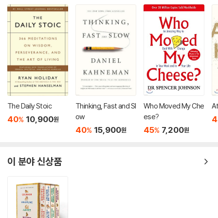
The Daily Stoic
Thinking, Fast and Sl
Who Moved My Che
A
ow
ese?
40
10,900
4
%
원
40
15,900
45
7,200
%
%
원
원
이 분야 신상품