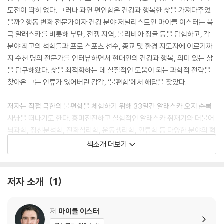
도전이 딱히 없다. 그러나 과연 편안함은 건강과 행복한 삶을 가져다주었
을까? 행동 변화 전문가이자 건강 분야 저널리스트인 마이클 이스터는 북
극 알래스카를 비롯해 부탄, 전쟁 지역, 볼리비아 정글 등을 탐험하고, 각
분야 최고의 석학들과 프로 스포츠 선수, 종교 및 환경 지도자에 이르기까
지 수천 명의 전문가를 인터뷰하면서 현대인의 건강과 행복, 의미 있는 삶
을 탐구해왔다. 삶을 최적화하는 데 실질적인 도움이 되는 과학적 전략을
찾아온 그는 인류가 잃어버린 감각, ‘불편함’에서 해답을 찾았다.
저자는 직접 극한의 불편함을 체험하기 위해 33일간 알래스카 오지 순록
사냥을 떠나기도 한다. 흥미진진하고 실험적인 알래스카 취재기와 더불어
뇌과학, 정신분석학, 진화심리학, 운동생리학, 인류학 등 다양한 분야의 혁
신적인 연구 결과들을 제시하며, 우리 삶에 불편함이 필요한 근거를 설득
책소개 더보기
력 있게 펼친다. 이 책은 ‘편안함이 곧 행복과 충만함으로 이어진다’는 현대
의 지배적인 서사에 과감히 도전한다. 인류가 잃어버린 감각, 불편함의 진
화적 효용을 탐구하고, 중독, 우울증, 불안, 자살, 비만, 외로움증후군, 번
저자 소개
1
아웃, 삶의 의미 상실 등 현대인들이 당면한 문제가 어떻게 편안함과 연결
되는지 심도 있게 분석한다.
저
마이클 이스터