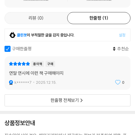
power of discomfort that will dramatically improve our health
and happiness, and perhaps even help us understand what it
리뷰
0
한줄평
1
means to be human. The Comfort Crisis is a bold call to break
out of your comfort zone and explore the wild within yourself.
클린봇
이 부적절한 글을 감지 중입니다.
설정
구매한줄평
추천순
종이책
구매
연말 연시에 이런 책 구매해야지
k******7
2025.12.15.
0
한줄평 전체보기
상품정보안내