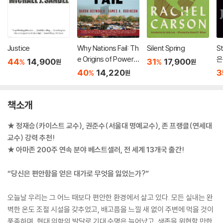
Justice
Why Nations Fail: Th
Silent Spring
S
e Origins of Power,
은
44
14,900
31
17,900
%
%
원
원
Prosperity, and Pov
판
40
14,220
3
%
원
erty
책소개
★ 정재승(카이스트 교수), 권준수(서울대 명예교수), 존 프랭클(연세대
교수) 강력 추천!
★ 아마존 200주 연속 분야 베스트셀러, 전 세계 13개국 출간!
“당신은 편안함을 얻은 대가로 무엇을 잃었는가?”
오늘날 우리는 그 어느 때보다 편안한 환경에서 살고 있다. 모든 실내는 완
벽한 온도 조절 시설을 갖추었고, 배고픔을 느낄 새 없이 주변에 먹을 것이
풍족하며, 현대 의학의 발달로 기대 수명은 늘어났고, 생존을 위협할 만한