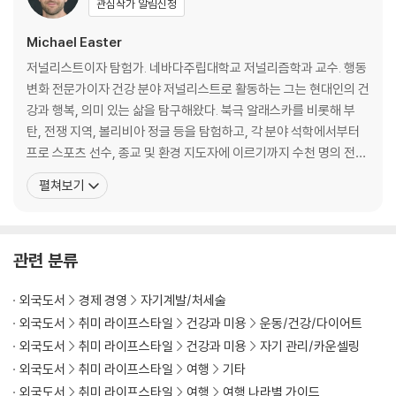
Discover the evolutionary mind and body benefits of livin
관심작가 알림신청
g at the edges of your comfort zone and reconnecting wi
Michael Easter
th the wild―from the New York Times bestselling author
of Scarcity Brain.
저널리스트이자 탐험가. 네바다주립대학교 저널리즘학과 교수. 행동
변화 전문가이자 건강 분야 저널리스트로 활동하는 그는 현대인의 건
“If you’ve been looking for something different to level up
강과 행복, 의미 있는 삶을 탐구해왔다. 북극 알래스카를 비롯해 부
your health, fitness, and personal growth, this is it.”―Meli
탄, 전쟁 지역, 볼리비아 정글 등을 탐험하고, 각 분야 석학에서부터
ssa Urban, Whole30 CEO and author of The Book of Bound
프로 스포츠 선수, 종교 및 환경 지도자에 이르기까지 수천 명의 전문
aries
가를 인터뷰했다. 삶을 최적화하는 데 실질적인 도움이 되는 과학적
펼쳐보기
전략을 찾아온 그는 인류가 잃어버린 감각, ‘불편함’에서 해답을 찾았
“Michael Easter’s genius is that he puts data around the e
다. 순록 사냥 원정에 참여한 실험적인 알래스카 취재기와 더불어 뇌
dges of what we intuitively believe. His work has inspired
과학, 정신분석학, 진화심리학, 운동생리학, 인류학
관련 분류
many to change their lives for the better.”―Dr. Peter Atti
a, author of Outlive
외국도서
경제 경영
자기계발/처세술
In many ways, we’re more comfortable than ever before. But
외국도서
취미 라이프스타일
건강과 미용
운동/건강/다이어트
could our sheltered, temperature-controlled, overfed, underc
외국도서
취미 라이프스타일
건강과 미용
자기 관리/카운셀링
hallenged lives actually be the leading cause of many our mos
외국도서
취미 라이프스타일
여행
기타
t urgent physical and mental health issues? In this gripping inv
외국도서
취미 라이프스타일
여행
여행 나라별 가이드