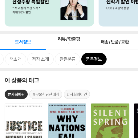
리뷰/한줄평
도서정보
배송/반품/교환
1
책소개
저자 소개
관련분류
품목정보
이 상품의 태그
#사회비판
#우울한당신에게
#사회의이면