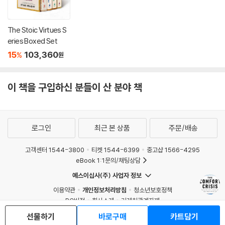
The Stoic Virtues S
eries Boxed Set
15
103,360
%
원
이 책을 구입하신 분들이 산 분야 책
로그인
최근 본 상품
주문/배송
고객센터 1544-3800
티켓 1544-6399
중고샵 1566-4295
eBook 1:1문의/채팅상담
예스이십사(주) 사업자 정보
이용약관
개인정보처리방침
청소년보호정책
PC버전
회사소개
거래처관계자께
도서홍보
광고
선물하기
바로구매
카트담기
Copyright © YES24 Corp. All Rights Reserved.