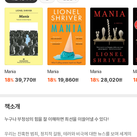
Mania
Mania
Mania
M
18
39,770
18
19,860
18
28,020
1
%
%
%
원
원
원
책소개
누구나 부정성의 힘을 잘 이해하면 최선을 이끌어낼 수 있다!
우리는 잔혹한 범죄, 정치적 갈등, 테러와 비극에 대한 뉴스를 보며 세계의