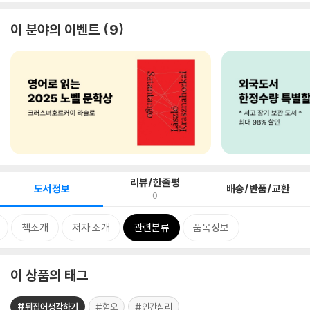
이 분야의 이벤트
9
리뷰/한줄평
도서정보
배송/반품/교환
0
책소개
저자 소개
관련분류
품목정보
이 상품의 태그
#뒤집어생각하기
#혐오
#인간심리