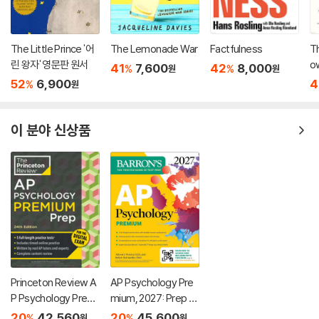
The Little Prince '어
The Lemonade War
Factfulness
Th
린 왕자' 영문판 원서
o
41
7,600
42
8,000
%
%
원
원
52
6,900
4
%
원
이 분야 신상품
Princeton Review A
AP Psychology Pre
P Psychology Premi
mium, 2027: Prep B
um Prep, 24th Editio
ook with 4 Practice
20
42,560
20
45,600
%
%
원
원