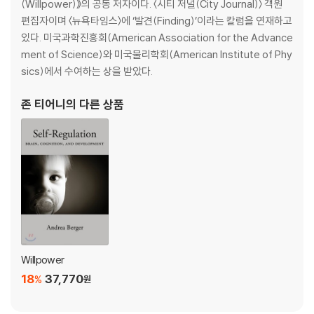
(Willpower)》의 공동 저자이다. 〈시티 저널(City Journal)〉 객원
d leaves us needlessly fearful and angry. We ignore our many
편집자이며 〈뉴욕타임스〉에 ‘발견(Finding)’이라는 칼럼을 연재하고
blessings, preferring to heed--and vote for--the voices tellin
있다. 미국과학진흥회(American Association for the Advance
g us the world is going to hell.
ment of Science)와 미국물리학회(American Institute of Phy
sics)에서 수여하는 상을 받았다.
But once we recognize our negativity bias, the rational brain c
an overcome the power of bad when it’s harmful and employ t
존 티어니
의 다른 상품
hat power when it’s beneficial. In fact, bad breaks and bad feel
ings create the most powerful incentives to become smarter
and stronger. Properly understood, bad can be put to perfectl
y good use.
As noted science journalist John Tierney and Baumeister sho
w in this wide-ranging book, we can adopt proven strategies
to avoid the pitfalls that doom relationships, careers, busines
ses, and nations. Instead of despairing at what’s wrong in your
Willpower
life and in the world, you can see how much is going right--and
18
37,770
how to make it still better.
%
원