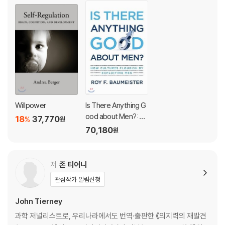
small: why countries blunder into disastrous wars, why couple
s divorce, why people flub job interviews, how schools fail stu
dents, why football coaches stupidly punt on fourth down. All
day long, the power of bad governs people’s moods, drives m
arketing campaigns, and dominates news and politics.
Eminent social scientist Roy F. Baumeister stumbled unexpec
tedly upon this fundamental aspect of human nature. To find o
ut why financial losses mattered more to people than financial
Willpower
Is There Anything G
gains, Baumeister looked for situations in which good events
ood about Men?: H
18
37,770
%
원
made a bigger impact than bad ones. But his team couldn’t fin
ow Cultures Flourish
70,180
원
d any. Their research showed that bad is relentlessly stronger
by Exploiting Men
than good, and their paper has become one of the most-cite
d in the scientific literature.
저
존 티어니
관심작가 알림신청
Our brain’s negativity bias makes evolutionary sense because
it kept our ancestors alert to fatal dangers, but it distorts our
John Tierney
perspective in today’s media environment. The steady barrag
과학 저널리스트로, 우리나라에서도 번역·출판한 《의지력의 재발견
e of bad news and crisismongering makes us feel helpless an