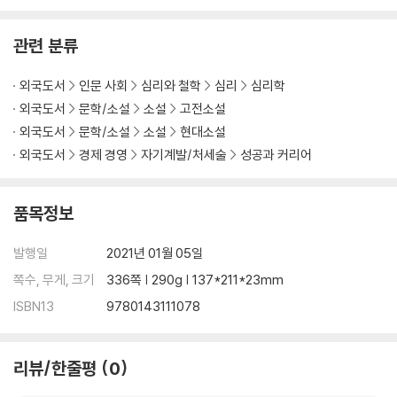
관련 분류
외국도서
인문 사회
심리와 철학
심리
심리학
외국도서
문학/소설
소설
고전소설
외국도서
문학/소설
소설
현대소설
외국도서
경제 경영
자기계발/처세술
성공과 커리어
품목정보
발행일
2021년 01월 05일
쪽수, 무게, 크기
336쪽 | 290g | 137*211*23mm
ISBN13
9780143111078
리뷰/한줄평
0