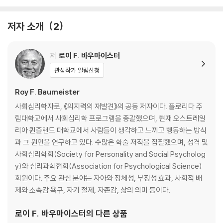
하지만, 일부 정치인과 학자들이 정치적 스펙트럼의 양 끝에 위치하고는
나머지 국민을 자기편으로 끌어들이려 한다. 그 결과 사람들은 서로 상대
저자 소개
2
정당의 지지자들이 위험할 정도로 극단화했다고 생각하며 적대감을 느낀
다는 것이다(10장 참조).
저
로이 F. 바우마이스터
혐오가 소셜 미디어를 타고 전 세계로 공유되는 시대, 끊임없이 이어지는
관심작가 알림신청
우울한 뉴스에 잠식되지 않고 균형 잡힌 시각을 유지하고 싶다면 이 책을
Roy F. Baumeister
꼭 읽길 권한다. 문학, 음악, 스포츠 등 다방면에 걸친 사례와 재치 있는 문
장이 책 읽는 재미를 더한다.
사회심리학자로, 《의지력의 재발견》의 공동 저자이다. 플로리다 주
립대학교에서 사회심리학 프로그램을 총괄했으며, 현재 오스트레일
"The most important book at the borderland of psycholog
리아 퀸즐랜드 대학교에서 사람들이 생각하고 느끼고 행동하는 방식
y and politics that I have ever read."--Martin E. P. Seligma
과 그 원인을 연구하고 있다. 수많은 학술 저작을 집필했으며, 성격 및
n, Zellerbach Family Professor of Psychology at that Univ
사회심리학회(Society for Personality and Social Psycholog
ersity of Pennsylvania and author of Learned Optimism
y)와 심리과학협회(Association for Psychological Science)
회원이다. 주요 관심 분야는 자아와 정체성, 부정성 효과, 사회적 배
Why are we devastated by a word of criticism even when it’s
제와 소속감 욕구, 자기 절제, 자존감, 삶의 의미 등이다.
mixed with lavish praise? Because our brains are wired to focu
로이 F. 바우마이스터
의 다른 상품
s on the bad. This negativity effect explains things great and