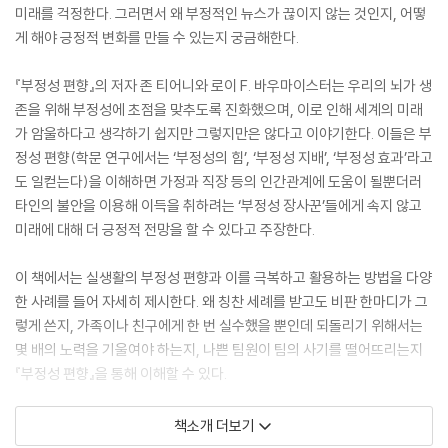
미래를 걱정한다. 그러면서 왜 부정적인 뉴스가 끊이지 않는 것인지, 어떻
게 해야 긍정적 변화를 만들 수 있는지 궁금해한다.
『부정성 편향』의 저자 존 티어니와 로이 F. 바우마이스터는 우리의 뇌가 생
존을 위해 부정성에 초점을 맞추도록 진화했으며, 이로 인해 세계의 미래
가 암울하다고 생각하기 쉽지만 그렇지만은 않다고 이야기한다. 이들은 부
정성 편향(학문 연구에서는 ‘부정성의 힘’, ‘부정성 지배’, ‘부정성 효과’라고
도 일컫는다)을 이해하면 가정과 직장 등의 인간관계에 도움이 될뿐더러
타인의 불안을 이용해 이득을 취하려는 ‘부정성 장사꾼’들에게 속지 않고
미래에 대해 더 긍정적 전망을 할 수 있다고 주장한다.
이 책에서는 실생활의 부정성 편향과 이를 극복하고 활용하는 방법을 다양
한 사례를 들어 자세히 제시한다. 왜 칭찬 세례를 받고도 비판 한마디가 그
렇게 쓴지, 가족이나 친구에게 한 번 실수했을 뿐인데 되돌리기 위해서는
몇 배의 노력을 기울여야 하는지, 나쁜 팀원이 팀의 사기를 떨어뜨리는지
『부정성 편향』을 통해 이해할 수 있다.
이를테면 미국의 정치과학자 모리스 피오리나는 ‘거짓 양극화’ 현상을 지
책소개 더보기
적한다. 미국의 공화당과 민주당 지지자들 대부분은 스스로 중도라고 인식