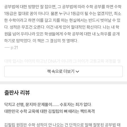
수학 정복의 최종병기, 문제풀이 최적화
공부법에 대한 방향만 잘 잡으면, 그 공부법에 따라 수학 공부를 하면 수학
고등수학 정복을 위한 초등수학 공부
1등급은 절대로 꿈이 아니다. 물론 누구나 1등급이 될 수는 없겠지만, 최소
후행은 후퇴가 아니라 전진의 첫 발이다
한 수학이라고 하면 이를 갈고 치를 떠는 현실에서는 반드시 벗어날 수 있
지금 당장 수학 점수 최소한 10점 올리는 실전 시험 전략
다. 성적은 무조건 오른다. 이건 내게 있어 절대적인 확신이다. 나는 내 학
원을 넘어 우리나라 모든 학생들에게 수학 공부에 대한 내 노하우를 공개
[필립 샘의 원 포인트 체크] ‘문제풀이 최적화’란 무엇인가
하기로 맘먹었다. 이 책은 그 결심의 첫 열매다.
--- p.21
3부_초집중몰입수학의 실제
대학 입시는 아이의 타고난 DNA가 아니라 그 아이가 고등교육 과정을 얼
5장_초집중몰입으로 개념 잡기
마나 충실히 잘 따라왔느냐를 평가하는 시험이다. 수학 공부에 있어서 IQ
책 속으로 더보기
가 좋은 것은 충분조건일 뿐 필요조건이 아니다. 도움은 되지만 결정적인
고등수학 정복을 위한 중등수학 키포인트
것은 아니라는 것을 내가 가르친 수많은 제자들이 정확히 증명하고 있다. 1
[중학교 1학년 단원별 키포인트]
등급 1,000명 중 한두 명은 정말 머리가 좋은 아이들이지만 대부분의 1등
[중학교 2학년 단원별 키포인트]
출판사 리뷰
급은 후천적으로 ‘만들어진다.’
[중학교 3학년 단원별 키포인트]
--- p.41
초등 4학년, 무리수의 세계로 초대하라
닥치고 선행, 묻지마 문제풀이…… 수포자는 죄가 없다.
문자와 식, 수학이 아름다워지는 순간
대한민국 수학 교육에 대한 김필립의 뼈 때리는 팩트폭격
예를 들어 목적지에 가는 중간에 진흙 길이 있다고 하자. 우회로가 있는데
고등수학 대부분의 구멍은 인수분해로 메운다
굳이 그 진흙 길로 가면서 옷에 진흙이 전혀 튀지 않게 하는 것이 가능한
미적분과 확률통계를 아우르는 함수의 개념 잡기
김필립 원장은 수학 성적이 안 나오는 건 단적으로 말해 잘못된 공부법 때