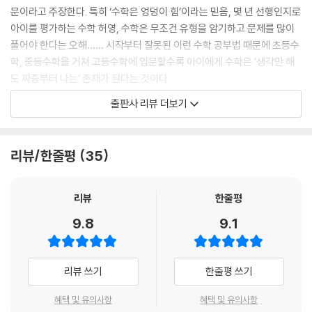
가? 굳이 연산을 많이 해야 하는 장황하고 미련한 풀이를 선택하면서 실수
문이라고 주장한다. 특히 ‘수학은 엉덩이 힘’이라는 믿음, 몇 년 선행인지로
를 하지 않기를 바란다면 그건 진흙 길을 가면서 옷에 흙이 묻지 않기를 바
6장_수학 완전정복, 꿈이 아니다
아이를 평가하는 수학 허영, 수학은 무조건 유형을 암기하고 문제를 많이
라는 것과 같다. 실수가 문제가 아니라 풀이 과정 선택이 문제였던 것이다.
풀어야 한다는 오해…… 시작부터 잘못된 이런 수학 공부법 때문에 초등수
대부분의 수학 문제에는 풀이 방법이 한 가지만 있지 않다. 창의적 접근으
문이과 통합, 문과에겐 독이다
학, 중등수학을 거쳐 고등수학에 입문할수록 아이에게 수학은 ‘생각만 해
로 다양한 풀이법이 얼마든지 나올 수 있는 것이 수학이라는 학문이다. 이
언택트 시대, 수학 공부 어떻게 할까
도 짜증부터 나는’ 존재가 된다는 것이다.
런 풀이법 중 가장 간결하고 명쾌하며 과정이 짧은 방법을 선택하면 연산
수학은 순수를 혐오한다
출판사 리뷰 더보기
횟수가 줄고 실수도 자연히 줄어들게 된다. 그것이 바로 ‘문제풀이 최적
이 책에서 김필립 원장은 학생과 학부모들 사이에 널리 퍼져 있는 이런 오
화’다.
[필립 샘의 원 포인트 체크] 융복합의 극치, 수능 킬러 문제 사례
해들을 조목조목 짚어 분석하고 대안을 제시한다. 예를 들어 요즘 초등 학
--- p.49
부모들 사이에 최대 이슈인 ‘선행’에 대한 이야기다. 대치동 학부모들 사이
리뷰/한줄평
35
나가는 글_달걀의 추억, 불가능은 없다
에서는 ‘초5가 정석 시작의 적기’라거나 최소한 3년 앞선 선행을 하지 않으
웬만한 강심장이 아니고서는 소신을 지키기가 쉽지 않다. 무소의 뿔처럼
부록|화제 만발 유튜브 김필립수학TV 댓글 답변 모음
면 고등학교 때 큰일 난다는 이야기가 당연한 듯 떠돈다. 반대로 ‘선행 절대
한 곳만 바라보며 뚜벅뚜벅 걸을 수 있는 환경이 못 된다. 시간과 노력, 경
로 하지 말고 현행에 집중해라’라는 이야기 역시 만만치 않게 힘이 세다. 이
리뷰
한줄평
제적인 투자가 허무한 결과로 나타날 수도 있다. 질질 끌려다녀서는 대치
에 대해 김필립 원장은 단호하게 대답한다.
9.8
9.1
동에서는 필패다. 수많은 성공 사례만큼이나 망가질 확률도 높은 동네가
바로 대치동이다. 아이들은 번아웃돼 어떤 것에도 강렬한 욕구나 열망을
“선행 없이 현행 고등수학 과정을 정복하는 건 단적으로 말해 불가능합니
보이지 않는 상태로 ‘병든 어른’이 될 수 있다. 충심을 다해 말하고 싶다. 현
다. 선행이란 쉽게 말해 예습입니다. 초등학교 때부터 어느 선생님이나 예
리뷰 쓰기
한줄평 쓰기
재 사는 동네에서 중간 하느니 대치동에서 꼴찌를 하는 게 낫겠다는 어설
습과 복습을 강조하는데, 왜 예습은 권장하고 선행은 부정할까요? 예습이
픈 생각은 위험하다.
얼마나 빠르면 선행이고 얼마나 조금이면 예습일까요? 그런 기준은 없습
혜택 및 유의사항
혜택 및 유의사항
--- p.77