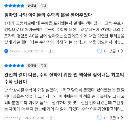
수학을 좋아해야 한다’는 기본 베이스가 전제된다. 좋아하지 않고 잘할 수
종이책
구매
민하는 것이 아니라 ‘어떤 방법으로’ 풀 것인지를 고민하는 문제풀이 접근
는 없다는 김필립 원장의 가장 큰 신념 때문이다. 그가 ‘마중물’ 수업을 강
법을 말한다. 비유하자면, 산의 정상을 올라가는데 A 코스로 갈 것인지 B
엄마인 나와 아이들의 수학의 문을 열어주었다
조하고, 그의 첫 학원 이름이 ‘수호자(數好者)’였던 이유다. 그러면 ‘단기
코스로 갈 것인지 아니면 케이블카를 타고 오를 것인지 등 정상을 공략하
간에 완벽하게’ 개념을 이해할 수 있고, 이 몰입과 집중은 기적을 끌어내는
1 내가 고등학교때 왜 수학을 포기했는지 알게된 책이였다 -고등 수포자
는 가장 효율적이고 쉬운 방법을 찾아내는 것이다.
경험으로 내 아이들에게 은근히 수학에 대한 두려운태도가 있었다 나의 수
원동력이 되며, 단원을 넘나드는 융복합 문제풀이로 배운 것을 ‘장기기
--- p.167
포자의 경험은 40을 넘어 살아오는 순간에도 수에 대한 막연한 두려움을
억’으로 전환시킬 뿐만 아니라 내신과 수능을 완벽하게 대비할 수 있다는
갖게 하곤 했다 '나는 수감각에 약해 '라는 생각...이 책을 읽으면서 이유를
공식이다.
아이의 수학적 자신감이 퐁퐁 솟아난다. 중학교 문제집을 던져줘도 할 수
알게되고 나는 수감각이 없는 이과적머리가 없는 사람이 아니라 학창시절
o***5
2020.12.19.
신고
1
댓글
0
잘못된 수학
있을 것 같은 생각이 샘솟는다. 수학은 이렇게 공부해야 한다. 초등학교 때
수악(數惡)을 수학(數學)으로,
이런 개념을 머릿속에 넣어둔 아이와 그렇지 않은 아이는 중등수학을 만나
집중과 몰입이 만들어내는 수학 공부의 기적
종이책
구매
는 태도가 하늘과 땅 차이다. 수학에 대한 자신감이 하늘을 찌른다. 초등수
완전히 결이 다른, 수학 잘하기 위한 찐 핵심을 짚어내는 최고의
학에서는 정사각형의 넓이를 구하는 문제에서 보통 4나 9, 16, 25만 나온
수학 올림피아드 우승, 수포자 70%. 대한민국의 수학에 대한 생각은 이 두
수학 길잡이
다. 이런 문제에서 10을 던져줘보자. 아이들의 지적 호기심이 폭발하고, 이
모순적인 ‘팩트’로 요약된다. 우리나라는 세계적인 수학 강국이면서 동시
때 형성된 뉴런과 시냅스는 응용 사고와 창의력에 엄청난 능력을 발휘하게
난 학창시절 수학이 가장 싫었다. 그리고 당연히 못했다. 싫어했는데 잘 할
에 열 명 중 일곱 명이 수학을 미워하고 증오하는 나라이기도 하다. 아이가
턱이 있을순 없었다. 그래서 우리 아이때문에 이 책을 손에 들때도 그냥 고
된다. 교과수학이 사고력수학, 창의력수학으로 바뀌는 순간이다.
말문이 트이기도 전부터 수를 가르치고, 사고력 수학이니 스토리텔링 수학
리타분한 수학 이야기쯤으로 생각하며 첫 몇 구절을 읽어나갔는데 그만 읽
--- p.232
학원에 보내고, 초등학교에 들어가면서부터는 본격적으로 사교육 전쟁에
는 재미에 쏙 빠져 한숨에 거의 다 읽게 되었다. 수학 이야기인데 고리타분
돌입한다. 동네 보습학원부터 기업형 교육그룹까지, ‘수학 학원’은 불야성
하지 않았고 수학 이야기인데 어렵지 않았다. 그리고 재미는 최고였다. 수
그래서 인수분해 공식은 문자의 구구단이라는 것이다. 인수분해를 못하면
p******y
2020.12.06.
신고
1
댓글
0
을 이룬 지 오래다. 반대로 아이들은 수학이라면 치를 떨고, 엄마들은 이러
학 이야기가
문자식의 약분, 통분, 방정식, 함수, 수열, 극한 등 문자 중심의 고등수학 대
다가 아이가 수포자가 될까봐 전전긍긍하며 일타강사를 찾아 헤매고 먼 거