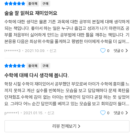
부분의 단원에서 발목이 잡힌다. 마치 초등수학에서 구구단을 못하면 아무
종이책
구매
리 라이딩을 불사한다.
것도 할 수 없는 것과 같은 이치다. 인수분해 단원을 공부할 때는 무조건 공
술술 잘 읽혀요 재미있어요
식부터 외우게 하는 게 아니라 먼저 이런 개념을 넣어주어야 한다. 이게 마
이 모순을 극복하는 건, 가장 단순하게도 수학 공부를 좋아하게 하는 것을
수학에 대한 생각은 물론 기존 과목에 대한 공부의 본질에 대해 생각하게
중물이다. 인수분해 공식은 중학교 때 6, 7개에서 고등학교 때 10개가 넘
수학 공부의 일순위 목표로 삼는 것일지 모른다. 김필립 원장은 이렇게 말
되는 책입니다. 좋아서 하는 일은 누구나 즐겁고 성과가 나기 마련이죠 공
어가고, 변형까지 합치면 2, 30개에 달한다. 이유도 목적도 모르는 채 이
한다. “수포자들은 죄가 없습니다. 다 주입식?암기식으로 수학을 가르치
부를 처음부터 싫어하게 만드는 공부법에 대한 틀을 깨주는 책입니다. 기
많은 공식을 무조건 외워야 한다면 얼마나 고통스럽겠는가!
고, 연산 폭격으로 수학에 정나미가 떨어지게 만든 어른들 잘못이에요. 우
본응용 다음은 최상위 수학을 풀게하고 평범한 아이에게 수학을 더 싫어하
--- p.237
리가 왜 수학을 배워야 하는지, 우리가 배우는 수학이 무슨 의미가 있고 어
게 만드는 교육 방법을 깨트리는 책입니다 아이에게 수학공부를 싫어하는
t******3
2021.10.09.
신고
0
댓글
0
아이를 둔 분들
떻게 쓰이는지를 알려주지도 않은 채 무조건 문제만 풀라고 하니 수학이
좋을 리가 있나요? 좋아하지 않는데 성적이 잘 나올 리 만무합니다. 수학을
종이책
구매
좋아하게 만들고, 정확하게 개념을 이해시키고, 제대로 된 연습만 시키면
수학에 대해 다시 생각해 봅니다.
수학 성적은 무조건 오릅니다.”
학창 시절 수학이 재미있어서 공부했던 부모로써 아이가 수학에 흥미를 느
끼지 못하고 계산 실수를 반복하는 모습을 보고 답답해하다 문제 폭탄을
『김필립 초집중몰입수학』은 수학 때문에 웃고 우는 대한민국의 모든 학생
던져줬죠.수학에 감이 없는 아이는 반복만이 답이다.곧잘 하는 듯 싶었어
과 학부모에게 어쩌면 가장 단순하지만 사실은 아무도 시도하지 못했던
요. 그러다 어느 순간 답안지를 베끼고 있는 모습을 보고 회의감이 들더군
‘진짜 수학 공부법’을 알려주는 책이 될 것이다. 또 책의 뒷부분에서는 고등
요.그러다 이 책을 만나게 되었고 방법이 완전히 잘못 되었음을 느꼈어요.
수학 정복을 위해 반드시 알아야 할 중등수학의 단원별 키포인트를 짚어주
p*****1
2021.01.15.
신고
0
댓글
0
충분한 이해를 바
며, 수학 구멍의 양대 산맥이라고 불리는 공포의 단원, ‘인수분해’와 ‘함
리뷰 전체보기
수’의 개념을 완벽히 이해할 수 있게 해주는 유명한 ‘김필립만의 마중물 수