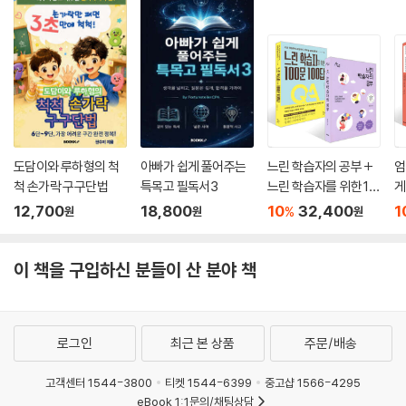
도담이와 루하형의 척
아빠가 쉽게 풀어주는
느린 학습자의 공부 +
엄
척 손가락 구구단법
특목고 필독서3
느린 학습자를 위한 10
게
0문 100답 세트
린
12,700
18,800
10
32,400
1
%
원
원
원
문
이 책을 구입하신 분들이 산 분야 책
로그인
최근 본 상품
주문/배송
고객센터 1544-3800
티켓 1544-6399
중고샵 1566-4295
eBook 1:1문의/채팅상담