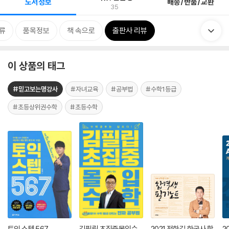
도서정보
배송/반품/교환
35
류
품목정보
책 속으로
출판사 리뷰
이 상품의 태그
#믿고보는명강사
#자녀교육
#공부법
#수학1등급
#초등상위권수학
#초등수학
토익 스텝 567
김필립 초집중몰입수
2021 전한길 한국사 합
2