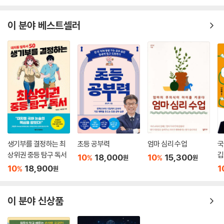
이 분야 베스트셀러
생기부를 결정하는 최
초등 공부력
엄마 심리 수업
국
상위권 중등 탐구 독서
깁
10
18,000
10
15,300
%
%
원
원
10
18,900
1
%
원
이 분야 신상품