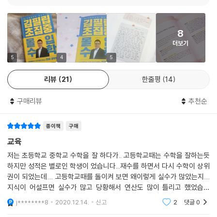
니다. 문제는 ‘엉터리 선행’이지 선행 자체가 아닙니다. 제대로 된 선행은
완벽한 예습이고, 공부에 엄청난 도움이 됩니다. 단, 엉터리 선행은 안 하느
우리나라 학생 가운데 70~80퍼센트가 수학 포기자라고 한다. 자신감이
니만 못합니다.”
있으면 포기하지 않는다. 자신감이 있는데 왜 포기를 하겠는가? 그러니 수
8
그리고 ‘제대로 된 선행’이 무엇인지, 어떻게 해야 하는지에 대해 명쾌하게
학 공부를 하기 전에 꼭 마음에 새겨야 한다. 자신감이 먼저고, 자신감이 생
더보기
설명한다.
기면 스스로 연습하게 되며, 연습할수록 실력이 늘고, 실력이 늘면 당연히
5
4
5
점수가 높아진다!
초집중몰입학습으로 단기간에 개념 이해,
--- p.97
리뷰
21
한줄평
14
단원을 넘나드는 융복합 문제풀이로
망각의 사이클을 극복하고 내신과 수능에 완벽 대비하는 비법 공개!
선행의 최종 목적과 가장 큰 효능은 ‘문제풀이 최적화’이다. 제대로 된 선행
구매리뷰
추천순
을 하면 문제를 풀 수 있는 도구를 다양하게 사용할 수 있다. 그래서 정석을
잘못된 수학 공부법에 대한 논리적인 분석과 구체적이고 합리적인 대안 제
초등 5학년 때 시작하든 6학년 때 시작하든 중학교 3학년 때 시작하든, 그
종이책
구매
시가 돋보이는 『김필립 초집중몰입수학』에 대한 기대 반응도 뜨겁다. 이미
시기는 전혀 중요하지 않다. 내 아이가 중학교 3학년인데 아직 정석을 들
수학 교육 관련 스타 유튜버인 김필립 원장의 유튜브 채널 ‘김필립수학T
교육
어가지 못했다고 기죽을 필요도 없고, 초등학교 4학년 때 정석을 시작했다
V’에서는 ‘원장님의 책을 손꼽아 기다리고 있다’는 학생과 학부모들의 댓
저는 초등학교 중학교 수학을 잘 하다가.. 고등학교때는 수학을 잘하는듯
고 으쓱할 필요도 없다는 뜻이다. 선행을 망설이는 학부모에게 나는 이렇
글이 속속 올라오고 있는 상태다.
하지만 성적은 별로인 학생이 었습니다...재수를 하면서 다시 수학이 상위
게 묻는다. ‘아는 것이 힘’인 아이로 키울 것인가, ‘모르는 것이 약’인 아이로
권이 되었는데.... 고등학교때를 돌이켜 보면 왜이렇게 실수가 많았는지....
키울 것인가?
김필립 원장의 수학 공부법은 두 가지로 요약된다. 바로 최단기간에 초집
지식이 어설프면 실수가 많고 당황해서 연산도 많이 틀리고 했었습니
--- p.108
중몰입학습으로 개념을 이해하고, 뒤이어 각 단원별이 아니라 단원을 넘나
다. 답과 해설을 보면 내가 실수를 했구나를 느끼지만, 다시 시험을 보게 되
j********8
2020.12.14.
신고
2
댓글
0
면 틀리는 수학
드는 융복합 문제풀이로 망각의 사이클을 극복하는 것이다. 여기에 ‘먼저
문제풀이 최적화’는 수학 문제를 풀 때 이 문제를 풀 수 있는지 없는지를 고