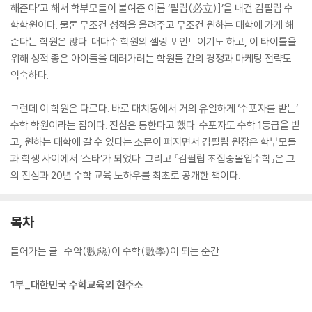
해준다’고 해서 학부모들이 붙여준 이름 ‘필립(必立)]’을 내건 김필립 수
학학원이다. 물론 무조건 성적을 올려주고 무조건 원하는 대학에 가게 해
준다는 학원은 많다. 대다수 학원의 셀링 포인트이기도 하고, 이 타이틀을
위해 성적 좋은 아이들을 데려가려는 학원들 간의 경쟁과 마케팅 전략도
익숙하다.
그런데 이 학원은 다르다. 바로 대치동에서 거의 유일하게 ‘수포자를 받는’
수학 학원이라는 점이다. 진심은 통한다고 했다. 수포자도 수학 1등급을 받
고, 원하는 대학에 갈 수 있다는 소문이 퍼지면서 김필립 원장은 학부모들
과 학생 사이에서 ‘스타’가 되었다. 그리고 『김필립 초집중몰입수학』은 그
의 진심과 20년 수학 교육 노하우를 최초로 공개한 책이다.
목차
들어가는 글_수악(數惡)이 수학(數學)이 되는 순간
1부_대한민국 수학교육의 현주소