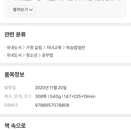
수학 허세가 수포자를 만든다
학부모들이 붙여줬다. 고등학생 시절 상위권 학생만 받는다는 유명한
펼쳐보기
선행은 진도만 나가면 된다?
학원에서 수학 수업을 들었다가 암기식, 주입식 수업으로 수학에 대
기하 따로 대수 따로?
한 흥미가 완전히 사라져버릴 위기에 처했던 기억이 생생하다고 고백
하는 김필립은 그래서 더더욱 이른바 ‘수포자’에 대한 애정
[필립 쌤의 원 포인트 체크] “수학 공부, 안녕하십니까?”
관련 분류
2부_‘반드시 일으켜세우는’ 초집중몰입수학법
국내도서
가정 살림
자녀교육
학습법일반
국내도서
청소년
공부법
3장_집중과 몰입이 만들어내는 수학의 기적
품목정보
양치기 수업 6년, 수학 성적은 제자리인 이유
엉터리 선행이 수학 귀신을 부른다
발행일
2020년 11월 20일
마중물이 없으면 펌프질을 할 수 없다
즐거움이 노력과 몰입을 이끌게 하라
쪽수, 무게, 크기
308쪽 | 540g | 147*225*19mm
망각을 없애려면 시간을 컨트롤하라
ISBN13
9788957078808
4장_수학 1등급을 만들어내는 특급 전략
책 속으로