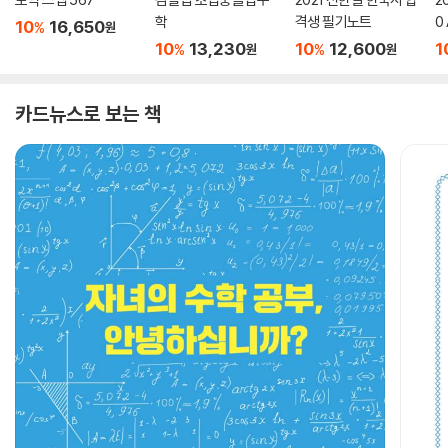
학
격생 필기노트
0
10
16,650
%
원
10
13,230
10
12,600
1
%
%
원
원
카드뉴스로 보는 책