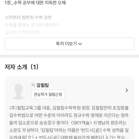
1장_수학 공부에 대한 지독한 오해
시작부터 잘못된 수학 공부
수학을 못하는 건 아이 탓이다?
실수만 안 했더라면!
연산으로 수학을 잡는다?
목차 더보기
전교1등과 팀 짜면 안 되는 이유
문장제 문제를 못 풀면 책을 읽혀라?
스토리텔링 열풍의 실체
저자 소개
1
대치동에는 뭔가 특별한 게 있다?
[필립 쌤의 원 포인트 체크] 수학 공식을 이해하는 4단계 방법
저
김필립
관심작가 알림신청
2장_수포자 70%, 아이들은 죄가 없다
(주)필립교육그룹 대표, 김필립수학학원 원장. 김필립만의 초집중몰
대치 1등급 엄마들은 무조건 아이 편이다
입수학법으로 어떤 수준의 아이라도 정규수학 영재로 이끈다는 엄마
수학은 기세다
들의 입소문으로 승승장구 중이다. <SKY캐슬> 쓰앵님의 원조라는
무조건 수학을 좋아해야 한다
소문도 무성하다. ‘김필립’이라는 이름은 ‘반드시[必] 수학 성적을 일
초5가 정석 시작의 적기?
으켜세워[立] + 반드시[必] 대학에 들어가게 해준다[入]’는 뜻으로