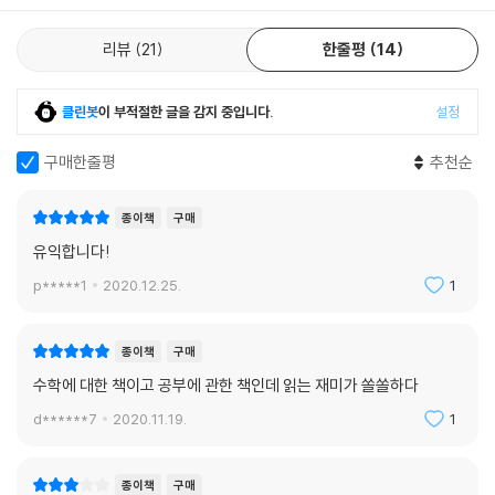
업’을 엿볼 수 있다.
리뷰
21
한줄평
14
클린봇
이 부적절한 글을 감지 중입니다.
설정
구매한줄평
추천순
종이책
구매
유익합니다!
p*****1
2020.12.25.
1
종이책
구매
수학에 대한 책이고 공부에 관한 책인데 읽는 재미가 쏠쏠하다
d******7
2020.11.19.
1
종이책
구매