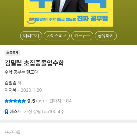
미리보기
사이즈비교
카드뉴스
공유하기
소득공제
김필립 초집중몰입수학
수학 공부는 밀도다!
김필립
저
이지북
2020.11.20.
9.5
판매지수
84
35
베스트
가정 살림 top100 4주
14,700
원