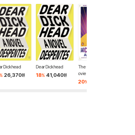
r Dickhead
Dear Dickhead
The Color Purple (M
Crying i
ovie Tie-In)
om: A 
26,370
18
41,040
%
%
원
원
20
13,760
18
2
%
%
원