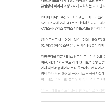
러브크래프트 세계의 환상적이고 기묘한 분위
끊임없이 이어지고 정교하게 교차하는 다크 판타
엔데버 어워드 수상작 | 반스앤노블 최고의 호러
SciFiNow 최고의 책 | 로스앤젤레스 공공도서
로커스상·굿리즈 초이스 어워드·월드 판타지 어
〈웨스트월드〉 J.J. 에이브럼스, 〈언더그라운드〉 
〈겟 아웃〉 〈어스〉 조던 필 감독 제작 HBO 드라
다중인격을 다룬 제임스 팁트리 주니어 어워드 수
아온, 개성 넘치는 컬트 작가 맷 러프의 장편소설
에서 백인과 유색인종 분리’를 골자로 한 법이다. 
법에 따라 식당·화장실·극장·버스 등 공공시설에
이 소설은 역사소설, 통속 누아르, H. P. 러
『러브크래프트 컨트리』는 단편 여럿이 모여 장편 
장인물에 초점을 맞추면서 귀신 들린 집(〈무슨 저