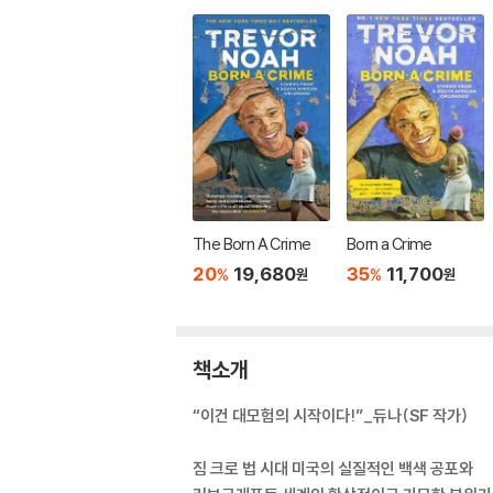
The Born A Crime
Born a Crime
20
19,680
35
11,700
%
%
원
원
책소개
“이건 대모험의 시작이다!”_듀나(SF 작가)
짐 크로 법 시대 미국의 실질적인 백색 공포와