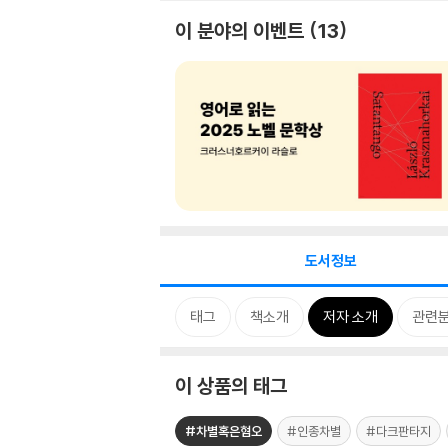
이 분야의 이벤트
13
도서정보
태그
책소개
저자 소개
관련
이 상품의 태그
#차별혹은혐오
#인종차별
#다크판타지