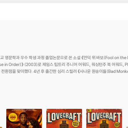
최고의 호러 소설, 시애틀타임스 최고의 책, SciFiNow 최고의 책, 로스앤젤
. 에이브럼스, 조던 필 감독 제작으로, 동명의 HBO 드라마 시즌 1이 방영되었고, 
executive producer of Westworld), Misha Green (creator of Underg
ative novel by critically acclaimed author Matt Ruff makes visceral t
n horror.
 goes missing, 22-year-old Army veteran Atticus Turner embarks on
 영문학과 우수 학생 과정 졸업논문으로 쓴 소설 《언덕 위 바보(Fool on the H
er of The Safe Negro Travel Guide--and his childhood friend Letiti
use in Order)》 (2003)로 제임스 팁트리 주니어 어워드, 워싱턴주 북 어워
ned one of Atticus's ancestors--they encounter both mundane terr
점을 맞이했다. 4년 후 출간한 심리 스릴러 《사나운 원숭이들(Bad Monkeys
tales George devours.
e, and freedom that stretches across time, touching diverse membe
ait of racism--the terrifying specter that continues to haunt us tod