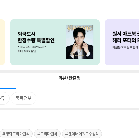
리뷰/한줄평
0
분류
품목정보
#영화드라마원작
#드라마원작
#엔데버어워드수상작