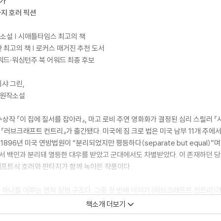
기가
지 호러 픽션
 소설 | 시애틀타임스 최고의 책
관 최고의 책 | 로커스 매거진 추천 도서
워드·워싱턴주 북 어워드 최종 후보
미샤 그린,
마 원작소설
상작 『이 집에 질서를 잡아라』, 마고 로비 주연 영화화가 결정된 심리 스릴러 『
 『러브크래프트 컨트리』가 출간됐다. 미국에 짐 크로 법은 미국 남부 11개 주에서
1896년 미국 연방법원이 “분리되었지만 평등하다(separate but equal)
서 백인과 분리돼 열등한 대우를 받았고 군대에서도 차별받았다. 이 존재하던 
브크래프트식 호러와 판타지가 함께 녹아든 작품이다.
하나를 이루는 연작 장편 구조다. 그중 첫 번째 이야기 〈러브크래프트 컨트리〉가 
택의 꿈〉), 다른 차원의 우주(〈우주를 교란하는 히폴리타〉), 악마 인형(〈호러스
책소개 더보기