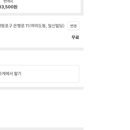
번역서
13,500
원
등포구 은행로 11(여의도동, 일신빌딩)
변경
무료
가게에서 팔기