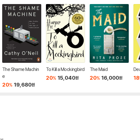
The Shame Machin
To Kill a Mockingbird
The Maid
Dea
e
20
15,040
20
16,000
18
%
%
원
원
20
19,680
%
원