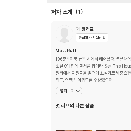
이 작품은 엔데버 어워드를 수상했고, 반스앤노블 
서로 선정됐다. 2020년 8월, 미샤 그린, J.J
저자 소개
1
네이트되며 화제를 이어가고 있다.
저
맷 러프
Now an HBO(R) series from J.J. Abrams (
et Out and Us), this brilliant and imagin
관심작가 알림신청
storical fiction, pulp noir, and Lovecraftia
Matt Ruff
Chicago, 1954. When his father Montrose
1965년 미국 뉴욕 시에서 태어났다. 코넬대학교
accompanied by his Uncle George--publish
소설 《이 집에 질서를 잡아라(Set This Ho
Braithwhite--heir to the estate that ow
원회에서 지원금을 받으며 소설가로서 중요한 전환
its that seem straight out of the weird 
워드, 알렉스 어워드를 수상했으며,
펼쳐보기
A chimerical blend of magic, power, hop
ntry is a devastating kaleidoscopic portr
맷 러프
의 다른 상품