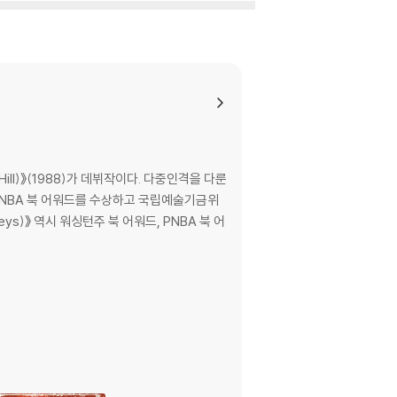
레스 공공도서관 최고의 책, 로커스 매거진 추천 도
2021년 골드글로브 TV드라마 부문 작품상에 노미
round), and Jordan Peele (director of G
he terrors of Jim Crow America, melding hi
 a road trip to New England to find him,
ill)》(1988)가 데뷔작이다. 다중인격을 다룬
a. On their journey to the manor of Mr.
드, PNBA 북 어워드를 수상하고 국립예술기금위
ors of white America and malevolent spir
)》 역시 워싱턴주 북 어워드, PNBA 북 어
rs of two black families, Lovecraft Cou
ay.