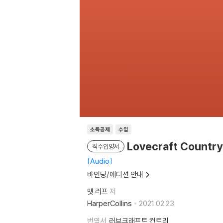
소득공제
수입
Lovecraft Country
직수입양서
Audio
바인딩/에디션 안내
맷 러프
저
HarperCollins
2021.02.23.
번역서
러브크래프트 컨트리