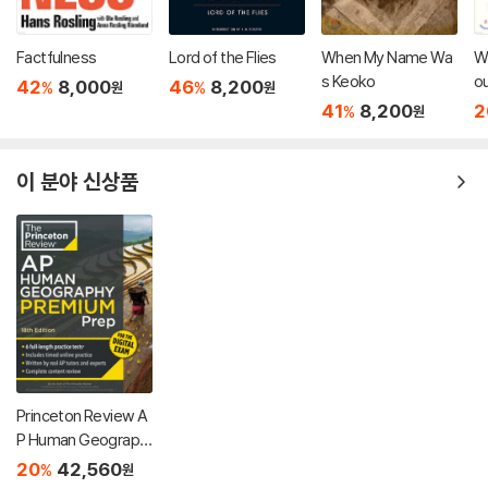
Factfulness
Lord of the Flies
When My Name Wa
Wi
s Keoko
ou
42
8,000
46
8,200
%
%
원
원
Cr
41
8,200
2
%
원
이 분야 신상품
Princeton Review A
P Human Geograph
y Premium Prep, 18t
20
42,560
%
원
h Edition: 6 Practice