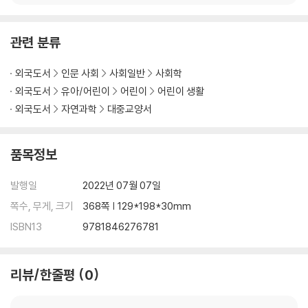
More Just World
관련 분류
외국도서
인문 사회
사회일반
사회학
외국도서
유아/어린이
어린이
어린이 생활
외국도서
자연과학
대중교양서
품목정보
발행일
2022년 07월 07일
쪽수, 무게, 크기
368쪽 | 129*198*30mm
ISBN13
9781846276781
리뷰/한줄평
0