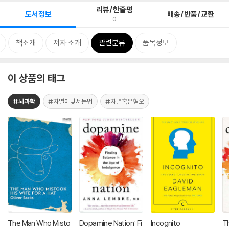
리뷰/한줄평
도서정보
배송/반품/교환
0
책소개
저자 소개
관련분류
품목정보
이 상품의 태그
#뇌과학
#차별에맞서는법
#차별혹은혐오
The Man Who Misto
Dopamine Nation: Fi
Incognito
T