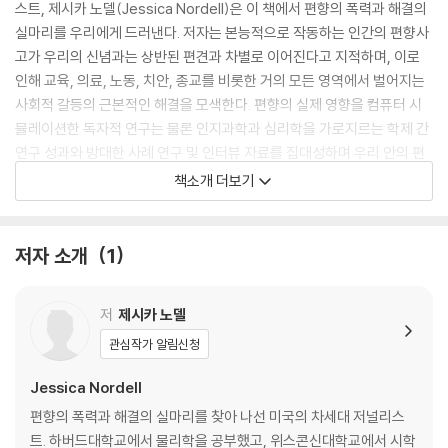
스트, 제시카 노델(Jessica Nordell)은 이 책에서 편향의 폭력과 해결의
실마리를 우리에게 드러낸다. 저자는 본능적으로 작동하는 인간의 편향사
고가 우리의 신념과는 상반된 편견과 차별로 이어진다고 지적하며, 이로
인해 교육, 의료, 노동, 치안, 종교를 비롯한 거의 모든 영역에서 벌어지는
사회적 갈등의 근본적인 해결을 모색한다. 편향의 실제 영향을 컴퓨터 시
뮬레이션한 독자적 연구는 물론 인지과학과 심리학을 가로지르는 학제 간
연구 성과와 방대한 사례 연구 및 인터뷰 자료를 집대성하며 우리 안의 편
향 사고를 종식시킬 방법들을 제시한다. 막연한 호소나 구호에서 멈추지
책소개 더보기
않고, 편견이 어떻게 작동하고 있는지 그 실체를 선명하게 드러낸 이 책에
서 갈등과 혐오의 시대를 뛰어넘을 희망을 발견할 것이다.
저자 소개
1
Shortlisted for the Royal Society Science Book Prize
저
제시카 노델
Bias affects us all, every day of our lives. It shapes how we se
e each other, and how we are seen in turn. It fuels discriminati
관심작가 알림신청
on on the basis of sex, gender, race, age, class and appearanc
Jessica Nordell
e. It robs organizations of talent, science of breakthroughs, p
olitics of insight, individuals of their future and communities of
편향의 폭력과 해결의 실마리를 찾아 나선 미국의 차세대 저널리스
justice.
트. 하버드대학교에서 물리학을 공부했고, 위스콘신대학교에서 시학