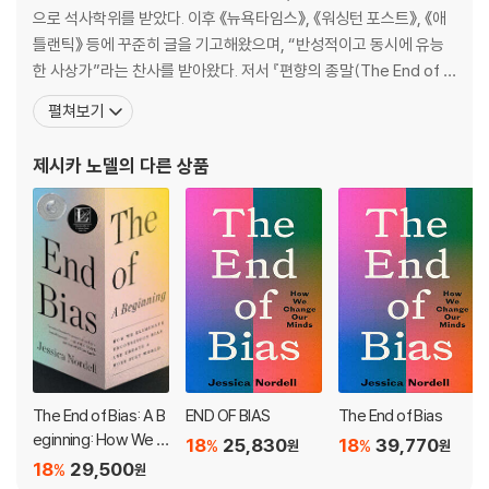
으로 석사학위를 받았다. 이후 《뉴욕타임스》, 《워싱턴 포스트》, 《애
But what if bias is a habit that we can overcome?
틀랜틱》 등에 꾸준히 글을 기고해왔으며, “반성적이고 동시에 유능
한 사상가”라는 찬사를 받아왔다. 저서 『편향의 종말(The End of Bi
"Despite revolutions in our understanding of bias, we're still m
as)』은 2021년 출간 이후 세계경제포럼(WEF) 올해의 책으로 선정
펼쳐보기
uch better at documenting the problem than solving it. When i
되었고, 노틸러스 도서상 은메달과 루카스 도서상을 수상했으며, 영
t comes to prevention and cure, Jessica Nordell's powerful bo
국 왕립학회 과학도서상 최종 후보에 올랐다. 언론계에 진출하기 위
제시카 노델
의 다른 상품
ok is a breakthrough. With state-of-the-art science and gripp
해 노델은 전국 유명 언론사에 다양한 기획
ing narratives, she reveals steps what individuals, groups, and
institutions can take to fight prejudice" - Adam Grant, author
of Think Again
The End of Bias: A B
END OF BIAS
The End of Bias
eginning: How We Eli
18
25,830
18
39,770
%
%
원
원
minate Unconsciou
18
29,500
%
원
s Bias and Create a