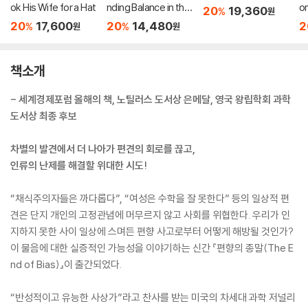
ok His Wife for a Hat
nding Balance in the
o
20
19,360
%
원
Age of Indulgence
네
20
17,600
20
14,480
2
%
%
원
원
책소개
- 세계경제포럼 올해의 책, 노틸러스 도서상 은메달, 영국 왕립학회 과학
도서상 최종 후보
차별의 발견에서 더 나아가 편견의 회로를 끊고,
인류의 난제를 해결할 위대한 시도!
“채식주의자들은 까다롭다”, “여성은 수학을 잘 못한다” 등의 일상적 편
견은 단지 개인의 고정관념에 머무르지 않고 사회를 위협한다. 우리가 인
지하지 못한 사이 일상에 스며든 편향 사고로부터 어떻게 해방될 것인가?
이 물음에 대한 실증적인 가능성을 이야기하는 신간 『편향의 종말(The E
nd of Bias)』이 출간되었다.
“반성적이고 유능한 사상가”라고 찬사를 받는 미국의 차세대 과학 저널리