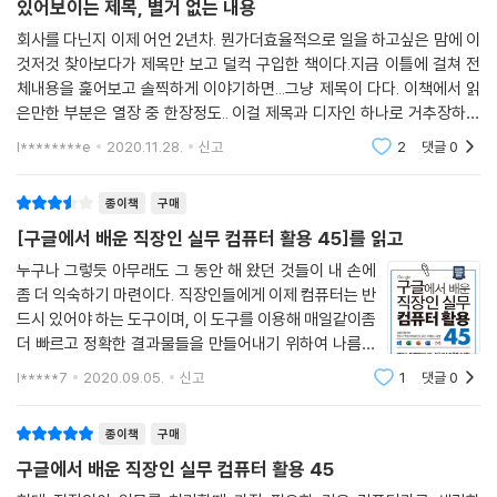
_ 찾기 및 바꾸기 · 142
있어보이는 제목, 별거 없는 내용
● 구글러는 어떻게 일하는지 궁금한 분
_ 데이터 필터링 및 정렬하기 · 143
회사를 다닌지 이제 어언 2년차. 뭔가더효율적으로 일을 하고싶은 맘에 이
_ 셀 내부의 줄 바꿈 일괄 삭제하기 · 145
것저것 찾아보다가 제목만 보고 덜컥 구입한 책이다.지금 이틀에 걸쳐 전
_ 빈 셀과 빈 행만 일괄 삭제하기 · 146
체내용을 훑어보고 솔찍하게 이야기하면...그냥 제목이 다다. 이책에서 읽
은만한 부분은 열장 중 한장정도.. 이걸 제목과 디자인 하나로 거추장하게
30 가장 보기 쉬운 그래프를 만드는 방법 148
포장했지만... 다시한번 거창한 제목에는 별 내용이 없다는걸 다시 배웠다.
l********e
2020.11.28.
신고
2
댓글
0
어떤의미에
_ 마이크로소프트 오피스 공식 차트 가이드 참고하기 · 149
_ 간단히 데이터 특성 표시하기 · 149
종이책
구매
[구글에서 배운 직장인 실무 컴퓨터 활용 45]를 읽고
[CHAPTER 7 지금 바로 써먹는 효율적인 이메일 사용법]
31 이메일을 작성할 때도 원칙이 필요하다 · 152
누구나 그렇듯 아무래도 그 동안 해 왔던 것들이 내 손에
좀 더 익숙하기 마련이다. 직장인들에게 이제 컴퓨터는 반
_ 스스로 정한 원칙에 따라 이메일을 작성하자 · 152
드시 있어야 하는 도구이며, 이 도구를 이용해 매일같이좀
_ 수신자 그룹 TO, CC, BCC 구분하기 · 154
더 빠르고 정확한 결과물들을 만들어내기 위하여 나름의
방법과 생각들로 컴퓨터를활용하고 있다. 그러다 문득 내
32 항상 쓰는 내용은 서명에 등록하자 · 156
l*****7
2020.09.05.
신고
1
댓글
0
가 하고 있는 방법들보다 좀 더 나은 방법과 그러한 방법
을 알고 있는사람도 있겠다는 생각으로
33 대량 이메일은 플래그로 구분하고 단축키로 빠르게 처리하자 · 158
종이책
구매
_ 클릭 대신 단축키로 빠르게 이메일을 처리하기 · 158
구글에서 배운 직장인 실무 컴퓨터 활용 45
_ 플래그로 이메일 관리 효율 높이기 · 159