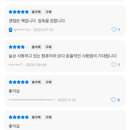
40 컴퓨터가 갑자기 느려진다면 Windows 업데이트를 확인하자 · 186
종이책
구매
괜찮은 책입니다. 일독을 권합니다.
[CHAPTER 9 최고 효율을 달성하는 5가지 방법]
q******j
2020.07.19.
1
41 간단한 협의는 메신저로 처리하자 · 188
42 장거리 이동 대신 화상 회의를 활용하자 · 190
43 구글 G Suite로 항상 최신 파일을 공유하자 · 192
종이책
구매
44 구글 캘린더로 일정을 철저히 관리하자 · 196
늘상 사용하고 있는 컴퓨터의 보다 효율적인 사용법이 기대됩니다.
45 클라우드를 활용하는 지메일로 이메일 업무를 처리하자 · 198
l*****7
2020.08.09.
1
[APPENDIX 일잘러의 단축키]
종이책
구매
좋아요
**********************
2020.11.10.
0
종이책
구매
좋아요