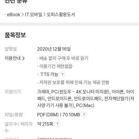
관련 분류
12 구글로 원하는 정보를 빠르게 검색하는 6가지 테크닉 · 56
_ AND 검색 · 56
eBook
IT 모바일
오피스활용도서
_ 완전 일치 검색 · 57
_ NOT 검색 · 57
품목정보
_ OR 검색 · 57
_ 와일드 카드 검색 · 57
발행일
2020년 12월 16일
_ 기간 지정 검색 · 58
_ 비슷한 이미지 검색하기 · 58
이용안내
배송 없이 구매 후 바로 읽기
이용기간 제한없음
13 구글 검색 제안 기능으로 키워드 입력 시간 줄이기 · 60
TTS 가능
저작권 보호를 위해 인쇄 기능 제공 안함
14 사생활과 보안을 지키는 웹페이지 방문 기록 삭제하기 · 62
지원기기
크레마, PC(윈도우 - 4K 모니터 미지원), 아이폰, 아이
_ 엣지에서 방문 기록을 남기지 않고 열람하기 · 62
패드, 안드로이드폰, 안드로이드패드, 전자책단말기(저
_ 크롬에서 게스트 모드 표시하기 · 63
사양 기기 사용 불가), PC(Mac)
_ 방문 기록 직접 삭제하기 · 65
파일/용량
PDF(DRM) | 70.10MB
글자 수/ 페이지
약 215쪽
15 웹페이지 즐겨찾기(북마크) 관리하기 · 67
수
_ 엣지에서 즐겨찾기 등록하기 · 67