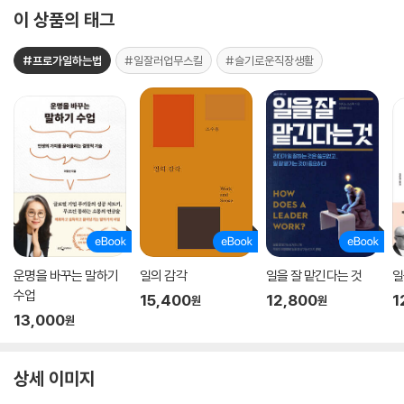
이 상품의 태그
#프로가일하는법
#일잘러업무스킬
#슬기로운직장생활
운명을 바꾸는 말하기
일의 감각
일을 잘 맡긴다는 것
일
수업
15,400
12,800
1
원
원
13,000
원
상세 이미지