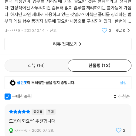
현대 직장인이 업무를 처리할때 가장 필요한 것은 컴퓨터라고 생각한
다. 현장직이건 사무직이건 컴퓨터 없이 업무를 처리하기는 불가능에 가깝
34 아웃룩에서 과거 이메일 빠르게 찾기 · 161
다. 하지만 과연 제대로 사용하고 있는 것일까? 이책은 폴더를 정리하는 법
부터 엑셀 함수 등까지 실무에 필요한 내용으로 구성되어 있다. 한번에 읽
35 대용량 파일은 클라우드로 공유하기 · 166
기보다는 책상 한켠에 두고두고 읽는다면 큰 도움이 될 것이다. 현대 직장
d*****9
2020.10.14.
신고
0
댓글
0
인이 업무를 처리
36 회의와 이메일을 적절히 구분해 사용하기 · 169
리뷰 전체보기
[CHAPTER 8 컴퓨터를 최상의 상태로 유지하는 방법]
37 컴퓨터의 현재 상태부터 확인하자 · 172
리뷰
16
한줄평
13
_ 운영체제 버전과 메모리 용량 확인하기 · 172
_ 웹브라우저 버전 확인하기 · 174
클린봇
이 부적절한 글을 감지 중입니다.
설정
_ 불필요한 프로그램 실행 여부 확인하기 · 176
구매한줄평
추천순
38 디스크 정리로 컴퓨터 동작 속도를 높이자 · 179
종이책
구매
39 파일 자동 복구와 자동 저장으로 데이터를 확실하게 지키자 · 181
_ 자동 복구 기능 사용하기 · 181
도움이 되요^^ 추천합니다
_ 자동 저장 간격 변경하기 · 184
k****6
2020.07.28.
2
_ 한 번도 저장하지 않은 파일 복원하기 · 185