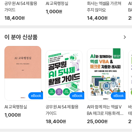
공무원 AI 54제 활용
AI 교육행정실
회사는 엑셀을 가르쳐
A
가이드
주지 않아요
BA 매크로 자
1,000
원
피
18,400
14,400
2
원
원
이 분야 신상품
AI 교육행정실
공무원 AI 54제 활용
AI와 함께 하는 엑셀 V
바
가이드
BA 매크로 자동화 레시
테
1,000
원
피
18,400
25,000
2
원
원