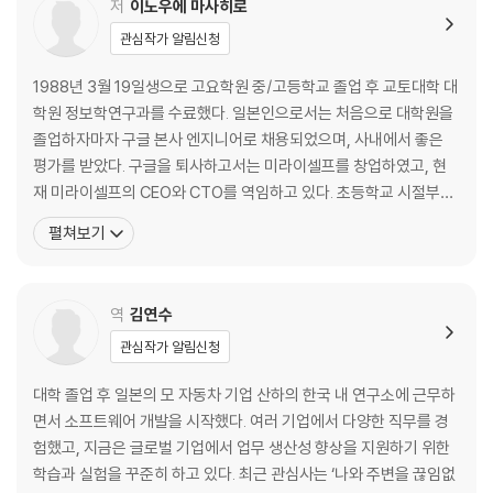
저
이노우에 마사히로
04 업무 집중을 위한 불필요한 알림 표시 없애기 · 26
관심작가 알림신청
_ 윈도우 알림 끄기 · 26
_ 프레젠테이션 중 알림 끄기 · 27
1988년 3월 19일생으로 고요학원 중/고등학교 졸업 후 교토대학 대
학원 정보학연구과를 수료했다. 일본인으로서는 처음으로 대학원을
05 파일을 실행하는 연결 프로그램 지정하기 · 28
졸업하자마자 구글 본사 엔지니어로 채용되었으며, 사내에서 좋은
_ 파일 열기 프로그램 지정하기 · 28
평가를 받았다. 구글을 퇴사하고서는 미라이셀프를 창업하였고, 현
_ 이번에만 다른 프로그램에서 파일 열기 · 30
재 미라이셀프의 CEO와 CTO를 역임하고 있다. 초등학교 시절부터
PC에 빠졌는데, 당시에는 생소했던 인터넷에도 관심을 두었다. 중학
펼쳐보기
06 마우스 이동과 문자 입력 반응 속도 높이기 · 31
교 시절부터 홈페이지나 게임 제작을 하며 본격적으로 컴퓨터 프로그
_ 마우스 포인터 이동 속도 설정하기 · 31
래밍을 시작하였으며, 그중에서도 PC 설정이나 커스터마이즈에 특
_ 문자 입력 반응 속도 설정하기 · 33
히 관심이 많았다. 학업 중 벤처 기업에서 프로그래밍 아르바이트를
역
김연수
07 자리를 비울 때는 항상 화면을 잠그자 · 34
관심작가 알림신청
_ 컴퓨터 화면 잠그기 · 34
대학 졸업 후 일본의 모 자동차 기업 산하의 한국 내 연구소에 근무하
_ 화면 잠금 단축키 지정하기 · 35
면서 소프트웨어 개발을 시작했다. 여러 기업에서 다양한 직무를 경
_ 절전 기능 단축키 지정하기 · 36
험했고, 지금은 글로벌 기업에서 업무 생산성 향상을 지원하기 위한
학습과 실험을 꾸준히 하고 있다. 최근 관심사는 ‘나와 주변을 끊임없
[CHAPTER 2 그동안 몰랐던 키보드와 마우스 조작의 기술]