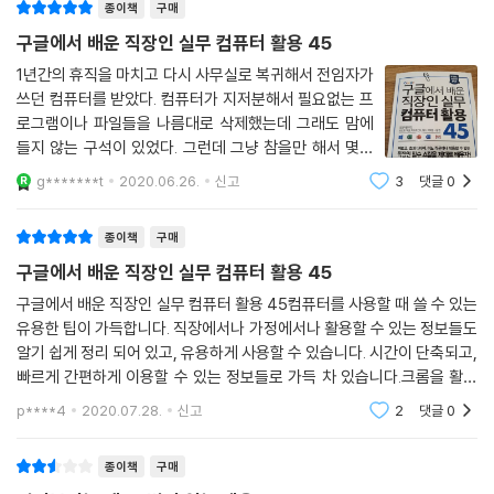
종이책
구매
정보를 수집할 수 있습니다. 그러니 일 잘하는 직장인과 보통의 직장인을
26 복잡한 데이터를 보기 쉬운 표로 꾸미는 방법 · 122
구분하는 기준은 ‘얼마나 빠르게 필요한 정보를 찾고, 어떻게 관리하느
구글에서 배운 직장인 실무 컴퓨터 활용 45
_ 중요한 숫자를 굵게 하기 · 122
냐’가 될 것입니다.
_ 셀 색으로 내용 구분하기 · 123
1년간의 휴직을 마치고 다시 사무실로 복귀해서 전임자가
쓰던 컴퓨터를 받았다. 컴퓨터가 지저분해서 필요없는 프
_ 문자열은 왼쪽 정렬, 숫자는 오른쪽 정렬하기 · 124
4. 엑셀, 파워포인트, 워드, 이메일 단순 사용법이 아닌, 적재적소에 활용
로그램이나 파일들을 나름대로 삭제했는데 그래도 맘에
_ 행 높이와 열 너비 설정하기 · 125
하는 방법
들지 않는 구석이 있었다. 그런데 그냥 참을만 해서 몇달
직장인이 가장 많이 사용하는 프로그램하면 엑셀과 파워포인트를 이야기
간 참고 지냈다. 컴퓨터를 뭔가 깔끔하게 세팅해서 쓰고
27 손이 10배 빨라지는 데이터 입력 방법 · 128
g*******t
2020.06.26.
신고
3
댓글
0
싶은데라고 생각은 했지만 소소한 것들이라서 그냥 지내
합니다. 그만큼 대중적인 프로그램이 되었습니다. 이 책은 이런 프로그램
_ 몸에 익혀야 할 최소한의 엑셀 단축키 · 128
고 있었다.그리고 복귀해서 잘 쓰게 된 게 바
의 단순 사용 방법을 담지 않았습니다. 언제 어떻게 활용하는지를 담았습
_ 빠르게 복사하고 붙여넣기 · 129
종이책
구매
니다. 설득력 있는 파워포인트 슬라이드 만드는 방법, 한눈에 보이는 엑셀
_ 연속 데이터 자동 입력하기 · 132
구글에서 배운 직장인 실무 컴퓨터 활용 45
데이터 정리하는 방법, 일 처리가 빨라지는 이메일 활용법 등 집중력을 높
이고, 원하는 것들을 보다 효율적이고 효과적으로 얻을 수 있는 다양한 비
구글에서 배운 직장인 실무 컴퓨터 활용 45컴퓨터를 사용할 때 쓸 수 있는
28 엑셀 함수, 네 가지만 알면 된다 · 134
유용한 팁이 가득합니다. 직장에서나 가정에서나 활용할 수 있는 정보들도
법을 확인해 보세요.
_ SUM 함수 · 134
알기 쉽게 정리 되어 있고, 유용하게 사용할 수 있습니다. 시간이 단축되고,
_ IF 함수 · 136
빠르게 간편하게 이용할 수 있는 정보들로 가득 차 있습니다.크롬을 활용
이 책의 대상 독자
_ COUNTIF 함수 · 139
하시고, 구글 드라이브나 지메일 등 활용하시면 업무 효율이 아주 좋아집
● 모든 직장인
p****4
2020.07.28.
신고
2
댓글
0
_ SUMIF 함수 · 140
니다. 강력
● 컴퓨터 업무 처리가 더디고 번거롭다고 느끼는 분
● 업무를 좀 더 효율적으로 개선하고 싶은 분
종이책
구매
29 반복 작업을 일괄적으로 처리하기 · 142
● 최적의 업무 상태로 컴퓨터 환경을 설정하고 싶은 분