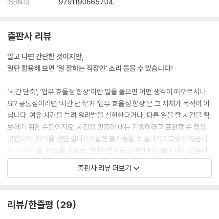
_ 크롬에서 즐겨찾기 등록하기 · 70
ISBN13
9791190665704
_ 엣지에서 즐겨찾기 폴더 관리하기 · 71
_ 크롬에서 즐겨찾기 폴더 관리하기 · 73
출판사 리뷰
16 웹브라우저에서 시작 페이지 설정하기 · 75
알고 나면 간단한 것이지만,
_ 이전 페이지를 시작 페이지로 설정하기 · 75
일단 활용해 보면 ‘일 잘하는 직장인’ 소리 들을 수 있습니다!
_ 엣지에서 기본 검색엔진 변경하기 · 76
_ 크롬에서 기본 검색엔진 변경하기 · 78
‘시간 단축’, ‘업무 효율성 향상’이란 말을 들으면 어떤 생각이 떠오르시나
요? 공통점이라면 ‘시간 단축’과 ‘업무 효율성 향상’은 그 자체가 목적이 아
17 손쉬운 구글 검색 기능 · 80
닙니다. 여유 시간을 늘려 워라밸을 실현한다거나, 다른 일을 할 시간을 확
보하기 위한 수단이지요. 시간을 만들어 내는 기술이라고 표현할 수 있을
18 강력한 비밀번호 저장 및 관리 방법 · 83
것입니다. 어려울 것만 같나요? 실현 불가능할 것 같나요? 그렇지 않습니
_ 크롬에서 강력한 비밀번호 만들고 저장하기 · 83
다. 누구나 할 수 있을 정도로 간단하면서도 강력한 비법들이 여기 있습니
_ 엣지에서 비밀번호 관리하기 · 86
다. 워라밸을 실현하고, 일 잘하는 직장인이 될 수 있는, 쉽지만 확실한 45
출판사 리뷰 더보기
가지 테크닉을 익혀 보세요!
[CHAPTER 4 지금 바로 사용할 수 있는 평생 테크닉]
19 폴더 정리는 간단히, 파일은 검색해서 찾자 · 90
1. 단축키나 환경 설정 등 시간을 단축할 수 있는 컴퓨터 기본 조작법
리뷰/한줄평
29
컴퓨터를 실행한 후 사용하지도 않는 시작 프로그램을 닫고, 원하지 않는
20 웹페이지에서 꼭 필요한 부분만 인쇄하기 · 95