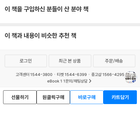
이 책을 구입하신 분들이 산 분야 책
이 책과 내용이 비슷한 추천 책
로그인
최근 본 상품
주문/배송
고객센터 1544-3800
티켓 1544-6399
중고샵 1566-4295
eBook 1:1문의/채팅상담
예스이십사(주) 사업자 정보
선물하기
원클릭구매
바로구매
카트담기
이용약관
개인정보처리방침
청소년보호정책
PC버전
회사소개
거래처관계자께
도서홍보
광고
Copyright © YES24 Corp. All Rights Reserved.
MATOM5