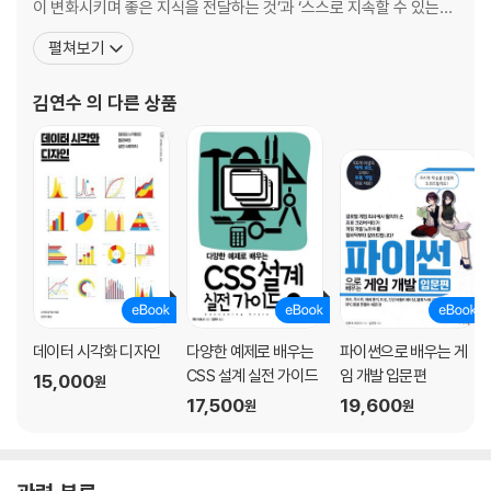
이 변화시키며 좋은 지식을 전달하는 것’과 ‘스스로 지속할 수 있는
08 손 빠른 직장인의 주력 무기는 키보드 · 40
삶’이다. 옮긴 책으로는 《카이젠 저니》, 《알파제로를 분석하며 배우
_ 손가락은 키보드의 ‘기본 위치’에 두자 · 40
펼쳐보기
는 인공지능》, 《구글에서 배운 직장인 실무 컴퓨터 활용 45》, 《파이
_ 행, 문장, 단어 사이를 빠르게 이동하기 · 41
썬으로 배우는 게임 개발 입문편 & 실전편》, 《다양한 예제로 배우는
김연수
의 다른 상품
CSS 설계 실전 가이드》(이상 제이펍),
09 창을 자유롭게 조작하는 5가지 테크닉 · 44
_ 작업 창 전환하기: Alt+Tab · 44
_ 불필요한 창 닫기: Ctrl+W · 46
_ 모든 창 최소화하기: +M · 47
_ 작업 중인 창을 전체 화면으로 바꾸기: +↑/↓ · 48
_ 창 좌우 정렬하기: +←/→ · 49
10 마우스 대신 단축키로 작업 효율 높이기 · 50
데이터 시각화 디자인
다양한 예제로 배우는
파이썬으로 배우는 게
11 여러 폴더와 파일을 한꺼번에 선택하기 · 52
CSS 설계 실전 가이드
임 개발 입문편
15,000
_ 연속한 파일이나 폴더 선택하기: Shift · 52
원
17,500
19,600
_ 띄엄띄엄 떨어진 파일이나 폴더 선택하기: Ctrl · 53
원
원
_ 전체 파일이나 폴더 선택 후 일부 제외하기: Ctrl · 54
[CHAPTER 3 엣지와 크롬에서 빠르게 정보 검색하기]