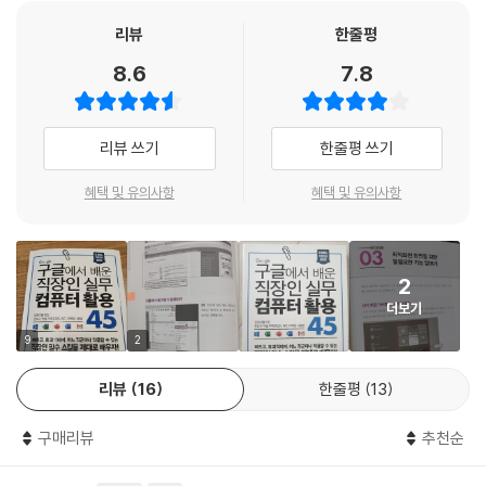
알림 창을 닫느라 시간을 낭비하고 있진 않나요? 한참 집중해서 문서를 작
_ 인쇄 범위 지정하기 · 95
성하던 중 마우스를 사용해야 해서 집중력이 떨어질 때가 있나요? 기본 설
리뷰
한줄평
_ A4 용지 1장에 모아서 인쇄하기 · 98
정을 조금만 변경하면, 필수 단축키 몇 가지만 익혀 두면 이런 불편함은 간
8.6
7.8
단하게 해결할 수 있습니다. 사소하지만 기본적인 것부터 시작해서 깔끔한
21 간편하게 이미지 처리하고 화면 캡처하기 · 101
작업 환경을 구축해 보세요.
_ 사진 프로그램으로 이미지 편집 및 보정하기 · 101
_ 손쉽게 화면 캡처하기 · 103
리뷰 쓰기
한줄평 쓰기
2. 필요할 때 원하는 폴더나 파일을 찾을 수 있는 기적의 컴퓨터 정리법
1년 차, 2년 차, 3년 차! 근속 연수가 쌓일수록 업무 능력 향상보다는 컴퓨
혜택 및 유의사항
혜택 및 유의사항
[CHAPTER 5 설득력 있는 파워포인트 슬라이드 만들기]
터에 쌓이는 파일과 폴더만 늘어갑니다. 한참 쓰지 않다가도 문득 사용할
22 장표는 핵심을 전달해야 한다 · 106
일이 생기고, 매일 사용하는 문서 파일인데도 급하게 사용하려고 하면 보
이지 않는 마법 같은 일이 빈번하게 생깁니다. 윈도우에는 이런 우리를 위
23 이해하기 쉬운 슬라이드를 만드는 7가지 원칙 · 109
2
해 다양한 장치가 마련되어 있습니다. 몰라서 못 쓰는 것이지요. 윈도우 기
더보기
본 기능과 효과적인 폴더 정리 방법으로 필요할 때 필요한 폴더, 필요한 파
24 글꼴은 크기, 굵기, 색으로 꾸미자 · 113
일을 빠르게 찾을 수 있습니다.
9
2
25 깔끔하게 정렬하고 충분한 여백을 두자 · 117
리뷰
16
한줄평
13
3. 정보 수집 및 관리 능력을 10배 높여 주는 웹브라우저 활용법
_ 스마트 가이드를 참고해 배치하기 · 117
‘구슬이 서 말이라도 꿰어야 보배’는 흔하게 사용하는 속담 중 하나로, 요즘
_ 개체 정렬하기 · 118
구매리뷰
추천순
같이 정보가 차고 넘치는 시대에 사용하기 더 없이 좋은 속담이라고 생각
합니다. 누구나 인터넷만 사용할 줄 알면 트렌드를 파악할 수 있고, 풍부한
[CHAPTER 6 한눈에 보이는 엑셀 데이터 정리하기]