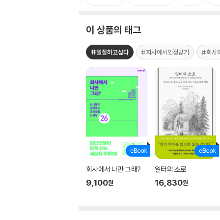
이 상품의 태그
#일잘하고싶다
#회사에서인정받기
#회사
회사에서 나만 그래?
일터의 소로
9,100
16,830
원
원