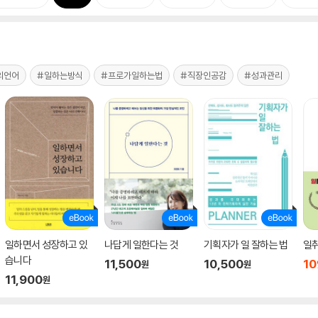
의언어
#일하는방식
#프로가일하는법
#직장인공감
#성과관리
일하면서 성장하고 있
나답게 일한다는 것
기획자가 일 잘하는 법
일
습니다
11,500
10,500
10
원
원
11,900
원