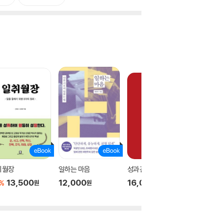
취월장
일하는 마음
성과관리 답을 찾다
당신을 
줄 무기
13,500
12,000
16,000
%
원
원
원
시
18,90