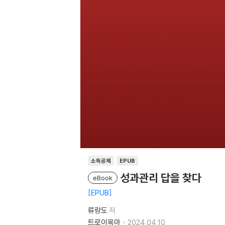
소득공제
EPUB
성과관리 답을 찾다
eBook
EPUB
류랑도
저
트로이목마
2024.04.10.