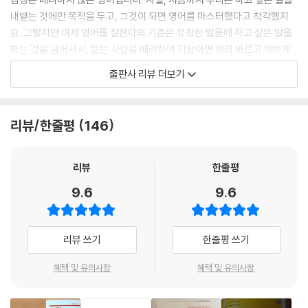
UNIT 2 상대방이 아무리 피곤해 보여도 정말 친한 사이가 아닐 땐 〉 You l
내뱉는 것에만 목적을 두고, 그것이 되면 영어를 마스터했다고 착각했지
ook tired ???
요. 그렇지만 이제 영어를 잘한다의 기준은 유창한 발음에 하고 싶은 말을
UNIT 3 반가운 마음으로 포옹해 달라고 할 때는 〉 Hug me ???
하는 것을 넘어서서, 듣는 사람을 배려하여 기왕이면 예의 바르고 예쁘게
UNIT 4 통화 중 바쁜 일이 생겨 전화 끊겠다고 말할 때는 〉 I’m hanging u
말할 수 있는 능력입니다. 해외에 나가지 않고도 이 능력을 키울 수 있는 확
p ???
출판사 리뷰 더보기
실한 방법, 구독자 24만 명의 유튜버이자 예의 바른 영어 표현의 아이콘,
UNIT 5 가리는 것 없이 아무거나 잘 먹는다고 할 때는 〉 I eat everythin
구슬쌤이 함께합니다.
g ???
UNIT 6 신세 진 후 나중에 밥 산다고 할 때는 〉 I’ll buy you a meal later
리뷰/한줄평
146
여러분이 알고 있는 그 표현, 예의 바른 표현이 아닐 수도 있습니다!
???
You became pretty! 오랜만에 만나 몰라보게 예뻐진 지인에게 쓸 법한
UNIT 7 눈이 크고 예쁘다고 칭찬하고 싶을 때는 〉 You have big eyes
표현입니다. ‘너 예뻐졌구나!’ 그러나 이건 ‘(옛날에는 안 예뻤는데) 예뻐졌
???
리뷰
한줄평
네!’의 의미로 상대방 기분을 팍 상하게 할 수 있습니다. 하지만 교과서나
UNIT 8 혼자만의 시간이 필요하다고 말하고 싶을 때는 〉 Leave me alo
9.6
9.6
다른 교재에서는 이런 표현을 당당히 예문으로 써서 학습자들이 당연히 써
ne ???
도 되는 것으로 오해하게 만듭니다. 참고로, 이때는 You look great!을
UNIT 9 상대의 호의를 더 부드럽게 거절할 때는 〉 No, thanks ???
써야 하죠. 『예의 바른 영어 표현』에서는 이렇게 우리가 너무나 당연하게
UNIT 10 상대에게 정중하게 부탁할 때는 〉 Do me a favor ??? .
리뷰 쓰기
한줄평 쓰기
맞는 거라고 생각하고 잘못 썼거나 잘못 쓸 뻔한 것들을 조목조목 정확하
UNIT 11 용건이 뭔지 정중하게 물어볼 때는 〉 Why, please ???
게 짚어 줍니다.
UNIT 12 이메일에서 회신을 기다리겠다고 쓸 때는 〉 Please reply ???
혜택 및 유의사항
혜택 및 유의사항
UNIT 13 내일 상대를 보는 게 기대되고 기다려진다고 말할 때는 〉
예의 바른 영어 표현의 진수를 보여 줍니다!
I expect to see you tomorrow ???