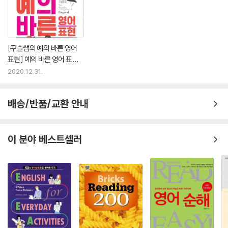
UNIT 20 지금 당장 결정을 내리기 어려워서 생각해 보겠다고 할 때는 〉 W
ait ???
UNIT 21 그러면 나중에 후회할 거라고 부드럽게 경고할 때는 〉 Don’t do
that ???
[구슬쌤의 예의 바른 영어
UNIT 22 답하기 곤란한 질문에 답변할 때는 〉 I don’t want to answer t
표현] 예의 바른 영어 표현
hat ???
의 진수
2020.12.31.
UNIT 23 확실히 모르겠다고 말할 때는 〉 I don’t know ??? .
UNIT 24 지금 당장 답변해 주기 어려운 질문에 답할 때는 〉 I don’t know
???
배송/반품/교환 안내
UNIT 25 상대방이 내가 잘 모르는 분야를 물어볼 때는 〉 I don’t know
???
UNIT 26 상대가 한 부탁에 바로 답변해 주기 어려울 때는 〉 I can’t answ
이 분야 베스트셀러
er right now ???
UNIT 27 상대가 요청한 걸 결정할 수 있는 입장이 아니라서 거절할 때는 〉
I can’t make that decision ???
영어 공부에 있어 제가 후회하는 것, 여러분은 이러지 마세요.
CHAPTER 2 바꿔 말하니 호감도가 쑥 올라가는 표현 2
UNIT 1 친구에게 무언가를 부담 없이 추천할 때는 〉 I recommend it