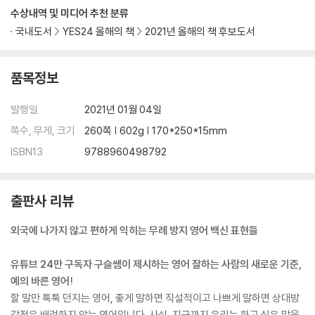
UNIT 1 오늘따라 상대가 무례하게 구는 걸 꼬집어 지적할 때는 〉 You’re r
수상내역 및 미디어 추천 분류
ude ???
국내도서
YES24 올해의 책
2021년 올해의 책 후보도서
UNIT 2 점심시간에 온 업무 관련 전화를 받을 때는 〉 It’s my lunch brea
k ???
품목정보
UNIT 3 친구에게 지금 그걸 하라고 명령할 때는 〉 You do it now ???
UNIT 4 맛있는 음식 냄새가 날 때는 〉 It smells ???
발행일
2021년 01월 04일
UNIT 5 나도 나이가 드나 보다라고 할 때는 〉 I’m old ??? ..
UNIT 6 내 친한 친구를 소개할 때는 〉 This is my friend, Sarah ??? .
쪽수, 무게, 크기
260쪽 | 602g | 170*250*15mm
UNIT 7 우리 별로 안 친하다고 말해 줄 때는 〉 We’re not close ???
ISBN13
9788960498792
UNIT 8 티 안 나게 ‘편하실 때’라고 재촉할 때는 〉 at your convenience
???
UNIT 9 같이 술 한잔하자고 부담 없이 제안할 때는 〉 Let’s have drinks
출판사 리뷰
after work ???
외국에 나가지 않고 편하게 익히는 무례 방지 영어 백신 표현들
UNIT 10 무슨 문제나 일이 있는지 걱정돼 물어볼 때는 〉 What’s wrong
with you ???
유튜브 24만 구독자 구슬쌤이 제시하는 영어 잘하는 사람의 새로운 기준,
예의 바른 영어!
CHAPTER 3 같은 말이면 오해를 막고 예의 바르게 1
할 말만 툭툭 던지는 영어, 좋게 말하면 직설적이고 나쁘게 말하면 상대방
UNIT 1 초대받은 곳에 참석하기 어렵다고 거절할 때는 〉 I can’t go ???
감정은 배려하지 않는 영어입니다. 사실, 지금까지 우리는 하고 싶은 말을