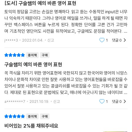
[도서] 구슬쌤의 예의 바른 영어 표현
UNIT 25 무언가가 내 취향이 아니라고 얘기할 때는 〉 I hate it ???
토익의 정답을 고르는 손길은 명쾌하다. 읽고 듣는 수동적인 input은 너무
UNIT 26 난 상관없으니 너 편한 대로 하라고 할 때는 〉 I don’t care ???
나 익숙하기 때문이다. 그러나 영어로 메일을 쓰거나, 말을 하게 될 때면 자
UNIT 27 모르는 사람이 아는 척해서 ‘저 아세요?’라고 할 때는 〉 Do you
꾸만 백스페이스 버튼을 누르게 된다. 정확한 단어를 고른 건가 고민하
know me ???
며 기초적인 영단어도 사전을 뒤적여보고, 구글에도 문장을 적어본다. 이
UNIT 28 식사는 하셨는지 안부차 물을 때는 〉 Have you eaten yet
렇게 수십분간 작성한 메일의 길이가 고작 손바닥 만한 길이일 때의 허탈
???
j*****3
2022.01.04.
신고
1
댓글
0
감이란. 영
영어가 잘 안 들리는 이유
종이책
구매
CHAPTER 4 같은 말이면 오해를 막고 예의 바르게 2
구슬쌤의 예의 바른 영어 표현
UNIT 1 상대 여성이 결혼했다고 말하지 않는 이상 호칭할 때는 〉 Mrs. Ku
꼭 격식을 차리기 위한 영어표현에 국한되지 않고 한국어와 영어의 늬앙스
???
차이나 문화적 차이로 인한 잘못 사용하고 있는 영어표현들을 바로잡을 수
UNIT 2 연세 드신 어르신을 칭할 때는 〉 old man ???
있어서 잘못 사용하고 있는 콩글리쉬를 바로잡을 수 있는 기회가 될 것 같
UNIT 3 서비스업 등에서 도움이 필요할 때는 〉 Waiter ???
다. 제대로 된 표현으로 문법에도 맞고, 매너에 어긋나지 않는 네이티브 고
UNIT 4 상황이 해결될 때까지 잠시 기다려 달라고 부탁할 때는 〉 Be pati
급 영어를 배울 수 있어서 영어 공부에 크게 도움이 된다. 일상생활에서 자
a********7
2021.10.19.
신고
1
댓글
0
ent ???
주 사용하는
UNIT 5 상대가 뭔가를 잘 못했을 때는 〉 It’s horrible ???
종이책
구매
UNIT 6 조심하라고 미리 가볍게 경고해 줄 때는 〉 Warning ???
UNIT 7 시간이 늦었으니 집에 가야겠다고 말할 때는 〉 I want to go ho
비어있는 2%를 채워주네요