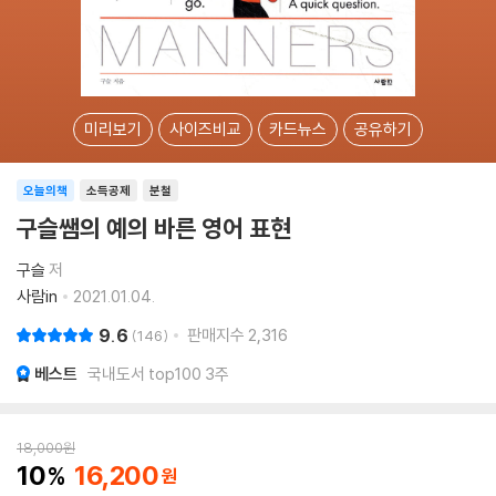
미리보기
사이즈비교
카드뉴스
공유하기
오늘의책
소득공제
분철
구슬쌤의 예의 바른 영어 표현
구슬
저
사람in
2021.01.04.
9.6
판매지수
2,316
146
베스트
국내도서 top100 3주
18,000
원
10
16,200