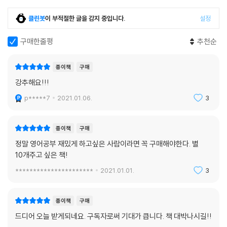
UNIT 1 상사나 윗사람에게 쓰긴 너무 강한 had better
UNIT 2 피부가 하얗다는 칭찬이 아니라 기분 나쁘게 들리는 You look pa
클린봇
이 부적절한 글을 감지 중입니다.
설정
le.
UNIT 3 얼굴이 작다는 칭찬이 아니라 기분 나쁘게 들리는 You have a s
구매한줄평
추천순
mall face.
UNIT 4 상황에 따라 기분 나쁘게 들릴 수 있는 skinny
종이책
구매
UNIT 5 오랜만에 만난 지인의 연애사를 물어볼 때는 How’s your love li
강추해요!!!
fe?
p*****7
2021.01.06.
3
UNIT 6 여성에게는 절대 선생님의 의미가 아닌 sir
UNIT 7 딱히 칭찬처럼 들리지 않는 It was above my expectation.
UNIT 8 주로 윗사람이 아랫사람에게 쓰는 Keep up the good work.
종이책
구매
정말 영어공부 재밌게 하고싶은 사람이라면 꼭 구매해야한다. 별
PART 2 나를 한층 돋보이게 하는 표현 & 패턴들
10개주고 싶은 책!
CHAPTER 1 바꿔 말하니 호감도가 쑥 올라가는 표현 1
**********************
2021.01.01.
3
UNIT 1 한창 뭔가를 하느라 바빠서 대화하기 힘들 때는 〉 I’m busy beca
use ~ ???
UNIT 2 업무상 이름을 물어볼 때는 〉 What’s your name ???
종이책
구매
UNIT 3 어디에 사는지 물어볼 때는 〉 Where do you live ???
드디어 오늘 받게되네요. 구독자로써 기대가 큽니다. 책 대박나시길!!
UNIT 4 상대의 근무지를 물어볼 때는 〉 Where do you work ??? .