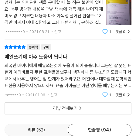
me ???
넘쳐나는 영어관련 책을 구매할 때 늘 작은 불만이 있어
UNIT 8 내가 커피 사겠다고 할 때는 〉 I’ll buy you coffee ???
요. 너무 방대한 내용을 그냥 책 속에 가득 채운 나머지 재
UNIT 9 민망하고 창피한 기분을 나타낼 때는 〉 I am embarrassing ???
미도 없고 지루한 내용과 다소 가독성 떨어진 편집으로 기
.
격만 비싸지 이내 실망하고 그냥 내팽게쳐 두곤하죠. 실력
까지 늘지않아 안 그래도 고통스러워 하는 저에게 이중의
UNIT 10 상대의 칭찬에 여유롭게 대처할 때는 〉 No ??? .
l********0
2021.08.21.
신고
1
댓글
0
희망고문만 안겨주는 것 같아 그동안 영어관련 책 구입에
UNIT 11 상대방 분위기가 안 좋아 보일 때는 〉 Are you okay ???
다소 거리낌이 많았습니다. 그런
UNIT 12 중요한 일 등을 깜빡 잊어버렸을 때는 〉 I forgot ??? .
종이책
구매
UNIT 13 상대에 대해 좋은 말을 많이 들었다고 할 때는 〉 I’ve heard a lot
메일쓰기에 아주 도움이 됩니다.
about you ??? .
외국인 바이어에게 메일쓰는것에 도움이 되어 좋습니다.그동안 잘 못된 표
UNIT 14 상대가 고맙다고 할 때는 〉 You’re welcome ???
현과 예의바르지 못한 표현들을썼구나 생각하니 좀 부끄럽기도합니다.학
UNIT 15 지금 말고 이따 하면 안 되는지 물어볼 때는 〉 Can I do it later
교에서 배우는 영어는 참 한계가 있더라구요..메일이나 대화할때 문학적인
???
표현응 사용하지 않으니까요..요즘 아이들은 어떤 영어를 배우는지는 모르
UNIT 16 어떤 사안이 자신에게 별로 중요하지 않을 때는 〉 It’s not impor
겠지만..라떼는 그랬거든요#~^^;;;쌤의 유튜브 채널과 책을 통해 바른 언
tant ???
m*****0
2021.01.06.
신고
1
댓글
0
어를 사용할 수 있
UNIT 17 일부러가 아니라 의도치 않은 실수였다고 할 때는 〉 I didn’t do i
리뷰 전체보기
t on purpose ???
UNIT 18 ‘당신 덕분에’를 표현할 때는 〉 Because of you ???
리뷰
52
한줄평
94
CHAPTER 5 오해 방지 백신 표현