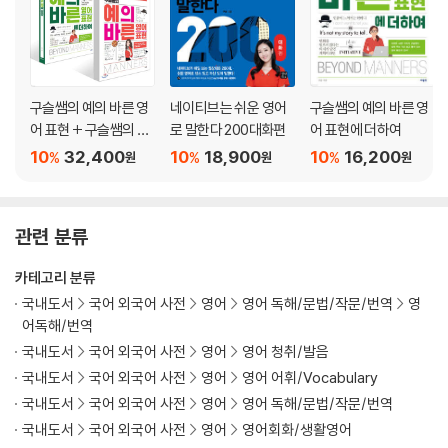
UNIT 16 웃긴다고 말할 때는 〉 It was fun ???
UNIT 17 농담으로 바보처럼 굴지 말라고 말할 때는 〉 Don’t be stupid
???
UNIT 18 옷 같은 게 잘 어울린다고 칭찬할 때는 〉 That shirt fits you
???
구슬쌤의 예의 바른 영
네이티브는 쉬운 영어
구슬쌤의 예의 바른 영
UNIT 19 피부가 예쁘게 탔다고 말해 줄 때는 〉 You look burned ???
어 표현 + 구슬쌤의 예
로 말한다 200대화편
어 표현에 더하여
의 바른 영어 표현에 더
UNIT 20 어떤 사람을 통통하다고 언급할 때는 〉 He’s fat ??? ..
10
32,400
10
18,900
10
16,200
%
%
%
원
원
원
하여 세트
UNIT 21 키가 작고 체구가 아담한 사람을 묘사할 때는 〉 She’s short ???
UNIT 22 미국에서 화장실이 어디인지 물어볼 때는 〉 Where’s the toile
t ???
관련 분류
UNIT 23 상대방의 반려견이 귀여워서 말을 걸고 싶을 때는 〉 It’s cute
???
카테고리 분류
UNIT 24 나도 같이 따라가도 되는지 물어볼 때는 〉 Can I follow you
국내도서
국어 외국어 사전
영어
영어 독해/문법/작문/번역
영
???
어독해/번역
UNIT 25 ‘내가 어렸을 때 말이야’를 나타낼 때는 〉 when I was young
국내도서
국어 외국어 사전
영어
영어 청취/발음
???
국내도서
국어 외국어 사전
영어
영어 어휘/Vocabulary
UNIT 26 잔실수 없이 한 번에 잘했다고 칭찬할 때는 〉 You made it ???
국내도서
국어 외국어 사전
영어
영어 독해/문법/작문/번역
UNIT 27 상사와 같이 일한다고 할 때는 〉 I work with Mr. Powell ???
국내도서
국어 외국어 사전
영어
영어회화/생활영어
CHAPTER 2 넣을 땐 넣고 뺄 땐 빼야 오해를 막는 표현들