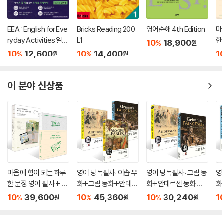
???
UNIT 2 무료인지 물어볼 때는 〉 Is it free ???
UNIT 3 단 걸 안 좋아한다고 말할 때는 〉 I don’t like sweets ???
EEA : English for Eve
Bricks Reading 200
영어순해 4th Edition
마
UNIT 4 처음 만나는 상대를 반갑게 맞이할 때는 〉 Welcome ???
ryday Activities 일상
L1
한
10
18,900
%
원
표현 낭독편
UNIT 5 성격, 대화 방식, 태도까지 매력 있는 사람을 표현할 때는 〉 She’s
10
12,600
10
14,400
1
%
%
원
원
pretty ???
UNIT 6 어렵다는 걸 좀 더 긍정적인 느낌으로 나타낼 때는 〉 It’s difficult
이 분야 신상품
???
UNIT 7 내가 좋아하는 걸 좀 더 부드럽게 언급할 때는 〉 It’s my favorite
movie ???
UNIT 8 뭔가를 하고 싶은 기분이 들 때는 〉 I want to skip class ???
UNIT 9 상대방의 농담을 받아줄 기분이 아닐 때는 〉 Shut up ???
UNIT 10 여러 가지를 따져 곰곰이 생각해 보고 말할 때는 〉 I thought yo
u were busy ???
UNIT 11 업무상이 아니라 친한 지인을 도와주고 싶어 제안할 때는 〉 Can I
마음에 힘이 되는 하루
영어 낭독필사: 이솝 우
영어 낭독필사: 그림 동
영
help you ???
한 문장 영어 필사 + 마
화+그림 동화+안데르
화+안데르센 동화 세
화
UNIT 12 시간 엄수하라며 경각심을 주고 싶을 때는 〉 Meet me at 3:30
음이 단단해지는 하루
센 동화 세트
트
10
39,600
10
45,360
10
30,240
1
%
%
%
원
원
원
한 문장 일본어 필사 세
o’clock ???
트
UNIT 13 상대가 잘하고 있다고 칭찬할 때는 〉 You’re doing it well ???