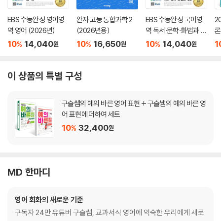
EBS 수능완성 영어영
완자 고등 통합과학 2
EBS 수능완성 국어영
2
역 영어 (2026년)
(2026년용)
역 독서·문학·화법과 작
론
문 (2026년)
(
10
14,040
10
16,650
10
14,040
1
%
%
%
원
원
원
이 상품의 특별 구성
구슬쌤의 예의 바른 영어 표현 + 구슬쌤의 예의 바른 영
어 표현에 더하여 세트
10
32,400
%
원
MD 한마디
영어 회화의 새로운 기준
구독자 24만 유튜버 구슬쌤, 교과서식 영어에 익숙한 우리에게 새로