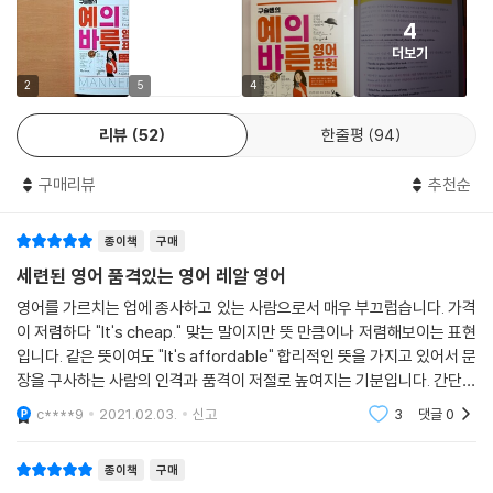
You can’t come with us! ‘저희랑 같이 가실 수 없습니다’란 뜻의 문장
UNIT 14 지인과의 약속을 다음으로 미룰 때는 〉 Let’s postpone ???
4
입니다. 상대에게 이렇게 말하는 게 문법적으로 절대 틀린 건 아니에요. 하
UNIT 15 상사에게 내 이메일을 읽어 봤는지 물어볼 때는 〉 Did you read
더보기
지만, 상대가 들으면 기분 나빠할 수 있는 말을 전할 때 이렇게 할 말만 툭
my e-mail ??? UNIT 16 옷 가게에서 옷을 입어 봐도 되는지 물어볼 때
하고 던지는 건 절대 배려 있거나 예의 있다고 볼 수 없습니다. 이때는 Wit
는 〉 Can I wear this ???
2
5
4
h all due respect(이런 말씀 드리긴 죄송하지만) 같은 표현을 써서 듣는
UNIT 17 오늘따라 지인이 우울해 보여서 지나치지 않고 말을 걸 때는 〉 Yo
리뷰
52
한줄평
94
사람의 기분도 배려해야 합니다. 『예의 바른 영어 표현』에서는 이렇게 상
u look depressed ???
대방의 기분을 배려하여 말할 수 있는 표현들도 세세하게 알려 줍니다.
UNIT 18 뭔가를 열심히 하는 상대에게 뭐 하냐고 물어볼 때는 〉 What ar
구매리뷰
추천순
e you doing ???
매너 있는 표현은 기본, 말하는 이의 품격을 더하는 행동의 매너까지 알려
UNIT 19 상대의 제안을 곰곰이 생각해 봐야겠다고 말할 때는 〉 Let me t
종이책
구매
드립니다!
hink carefully ??? .
말은 분명히 예의 바른 표현인데 표정은 무뚝뚝한 경우가 많습니다. 이 책
UNIT 20 자리에 앉아 달라고 공손히 말할 때는 〉 Sit down ???
세련된 영어 품격있는 영어 레알 영어
에서는 예의 바른 표현은 물론, 그 표현의 의도를 100% 전할 수 있는 행동
UNIT 21 상대방에게 몸매가 좋다고 칭찬할 때는 〉 You have a nice bod
영어를 가르치는 업에 종사하고 있는 사람으로서 매우 부끄럽습니다. 가격
의 매너까지 함께 전합니다. 우리가 접할 가능성이 많지 않은 공식 석상의
y ???
이 저렴하다 "It's cheap." 맞는 말이지만 뜻 만큼이나 저렴해보이는 표현
딱딱한 매너가 아니라, 평소에 쉽게 접하면서도 우리를 보는 원어민의 시
UNIT 22 만나는 사람이 있는지 물어볼 때는 〉Do you have a girlfriend
입니다. 같은 뜻이여도 "It's affordable" 합리적인 뜻을 가지고 있어서 문
선이 바뀌게 만드는 현실적인 매너로 가득합니다.
???
장을 구사하는 사람의 인격과 품격이 저절로 높여지는 기분입니다. 간단하
고 쉬운 뜻과 문장들이지만 영어식 사고를 통해서 세련되고 품격있는 영어
UNIT 23 상대에게 왜 전화를 안 받았는지 물을 때는 〉Why didn’t you a
c****9
2021.02.03.
신고
3
댓글
0
를 할 수
nswer my call
UNIT 24 부재중 전화 상대에게 다시 전화해서 말할 때는 〉 I saw you cal
종이책
구매
led ???