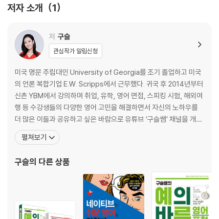
h later ???
저자 소개
1
UNIT 5 전업주부라고 할 때는 〉 I’m a housewife ???
UNIT 6 집에 조심히 들어가라고 당부할 때는 〉 Get home carefully
???
저
구슬
UNIT 7 (열심히 노력해서 얻은) 기회를 줘서 고맙다고 할 때는 〉 Thank y
관심작가 알림신청
ou for giving me this chance ???
UNIT 8 ‘네가 취업하면’을 나타낼 때는 〉 If you get a job ???
미국 명문 주립대인 University of Georgia를 조기 졸업하고 미국
UNIT 9 기분 좋게 약간 술에 취한 상태를 나타낼 때는 〉 I’m drunk ???
의 언론 복합기업 E.W. Scripps에서 근무했다. 귀국 후 2014년부터
UNIT 10 같이 저녁 먹자고 부담 안 느끼게 제안할 때는 〉 Let’s eat dinn
신촌 YBM에서 강의하며 취업, 유학, 영어 면접, 스피킹 시험, 해외여
er ???
행 등 수강생들의 다양한 영어 고민을 해결하면서 자신의 노하우를
UNIT 11 강압적으로 시키는 게 아니라 뭔가 하도록 설득할 때는 〉 I’ll mak
더 많은 이들과 공유하고 싶은 바람으로 유튜브 ‘구슬쌤’ 채널을 개설
e her go ???
했다. 현지 기업에서 쌓은 탄탄한 비즈니스 실무 경험과 영어회화 실
펼쳐보기
UNIT 12 반려견을 키운다고 할 때는 〉 I raise a dog ???
전 강의 노하우를 바탕으로 만든 그녀의 영상은 군더더기 없는 깔끔
UNIT 13 오랜만에 만난 지인에게 예뻐졌다고 칭찬할 때는 〉 You becam
한 강의 진행, 현지 교민과 유학생 및 외국계 직장인들도 인정하는 바
구슬
의 다른 상품
e pretty ???
로 써먹을 수 있는
UNIT 14 점심 맛있게 먹으라고 인사차 말할 때는 〉 Eat your lunch well
???
UNIT 15 상대방의 분위기가 마음에 들어 칭찬해 주고 싶을 때는 〉 I like y
our mood ???