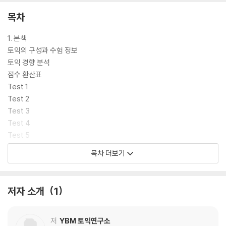
목차
1. 본책
토익의 구성과 수험 정보
토익 경향 분석
점수 환산표
Test 1
Test 2
Test 3
Test 4
Test 5
Test 6
목차 더보기
Test 7
Test 8
Test 9
저자 소개
1
Test 10
Answer Sheet
저
YBM 토익연구소