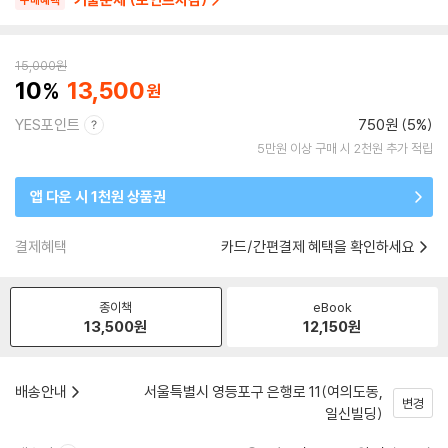
구매혜택
15,000
원
10
13,500
YES포인트
750원 (5%)
5만원 이상 구매 시 2천원 추가 적립
앱 다운 시 1천원 상품권
결제혜택
카드/간편결제 혜택을 확인하세요
종이책
eBook
13,500
원
12,150
원
배송안내
서울특별시 영등포구 은행로 11(여의도동,
변경
일신빌딩)