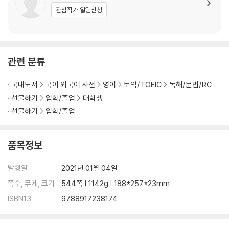
2. 해설집
관심작가 알림신청
Test 1 정답 및 해설
Test 2 정답 및 해설
Test 3 정답 및 해설
Test 4 정답 및 해설
관련 분류
Test 5 정답 및 해설
Test 6 정답 및 해설
국내도서
국어 외국어 사전
영어
토익/TOEIC
독해/문법/RC
Test 7 정답 및 해설
선물하기
입학/졸업
대학생
Test 8 정답 및 해설
선물하기
입학/졸업
Test 9 정답 및 해설
Test 10 정답 및 해설
품목정보
발행일
2021년 01월 04일
쪽수, 무게, 크기
544쪽 | 1142g | 188*257*23mm
ISBN13
9788917238174