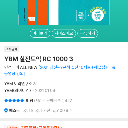
미리보기
사이즈비교
공유하기
소득공제
YBM 실전토익 RC 1000 3
만점대비 ALL NEW
2021 최신판/본책 실전 10세트+해설집+무료
동영상 강의
YBM 토익연구소
저
YBM(와이비엠)
2021.01.04.
9.6
판매지수
1,422
58
베스트
국어 외국어 사전 top100 9주
기출문제 (포인트차감)