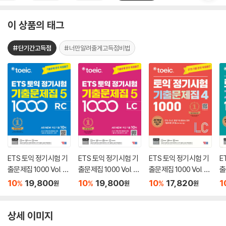
이 상품의 태그
#단기간고득점
#너만알려줄게고득점비법
ETS 토익 정기시험 기
ETS 토익 정기시험 기
ETS 토익 정기시험 기
E
출문제집 1000 Vol. 5
출문제집 1000 Vol. 5
출문제집 1000 Vol. 4
출
RC
LC
LC
R
10
19,800
10
19,800
10
17,820
1
%
%
%
원
원
원
상세 이미지