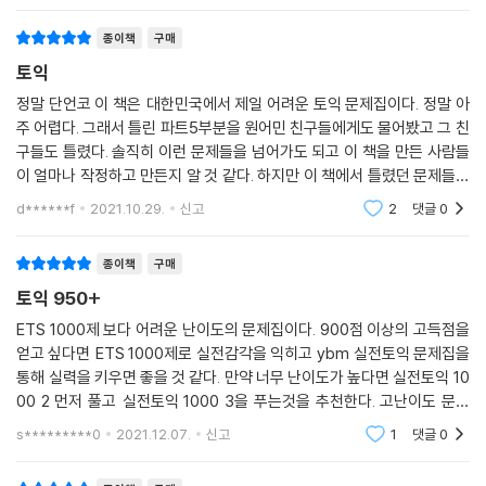
종이책
구매
토익
정말 단언코 이 책은 대한민국에서 제일 어려운 토익 문제집이다. 정말 아
주 어렵다. 그래서 틀린 파트5부분을 원어민 친구들에게도 물어봤고 그 친
구들도 틀렸다. 솔직히 이런 문제들을 넘어가도 되고 이 책을 만든 사람들
이 얼마나 작정하고 만든지 알 것 같다. 하지만 이 책에서 틀렸던 문제들이
나중에 실토익에 나와서 맞은 것도 많고 파트 7이 아주 어렵기 때문에 3회
d******f
2021.10.29.
신고
2
댓글
0
독을 하
종이책
구매
토익 950+
ETS 1000제 보다 어려운 난이도의 문제집이다. 900점 이상의 고득점을
얻고 싶다면 ETS 1000제로 실전감각을 익히고 ybm 실전토익 문제집을
통해 실력을 키우면 좋을 것 같다. 만약 너무 난이도가 높다면 실전토익 10
00 2 먼저 풀고 실전토익 1000 3을 푸는것을 추천한다. 고난이도 문제
를 확실하게 잡을 수 있을 것이라 생각한다. 토익 만점까지 화이팅
s*********0
2021.12.07.
신고
1
댓글
0