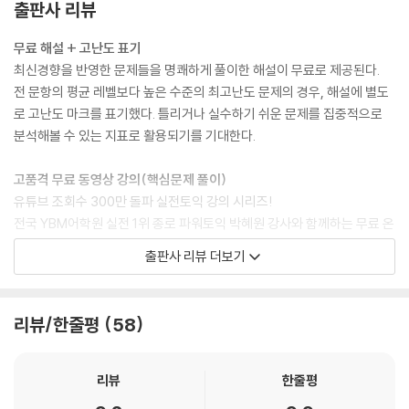
출판사 리뷰
무료 해설 + 고난도 표기
최신경향을 반영한 문제들을 명쾌하게 풀이한 해설이 무료로 제공된다.
전 문항의 평균 레벨보다 높은 수준의 최고난도 문제의 경우, 해설에 별도
로 고난도 마크를 표기했다. 틀리거나 실수하기 쉬운 문제를 집중적으로
분석해볼 수 있는 지표로 활용되기를 기대한다.
고품격 무료 동영상 강의(핵심문제 풀이)
유튜브 조회수 300만 돌파 실전토익 강의 시리즈!
전국 YBM어학원 실전 1위 종로 파워토익 박혜원 강사와 함께하는 무료 온
라인 강의!
출판사 리뷰 더보기
박혜원 선생님이 엄선한 문제를 명쾌하게 풀이해 주는 무료 동영상 강의가
제공된다.
리뷰/한줄평
58
문제 해설도 듣고, 선생님이 알려주는 꿀팁도 익혀 보자!
YBM Books 홈페이지: www.ybmbooks.com
YouTube 채널: https://www.youtube.com/user/ybmbooks
리뷰
한줄평