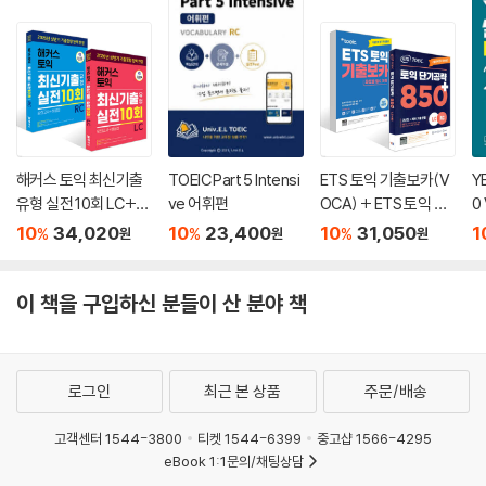
해커스 토익 최신기출
TOEIC Part 5 Intensi
ETS 토익 기출보카(V
Y
유형 실전 10회 LC+R
ve 어휘편
OCA) + ETS 토익 단
0 
C 세트 (모의고사+해
기공략 850+ (LC+R
10
34,020
10
23,400
10
31,050
1
%
%
%
원
원
원
설집)
C) 세트
이 책을 구입하신 분들이 산 분야 책
로그인
최근 본 상품
주문/배송
고객센터 1544-3800
티켓 1544-6399
중고샵 1566-4295
eBook 1:1문의/채팅상담