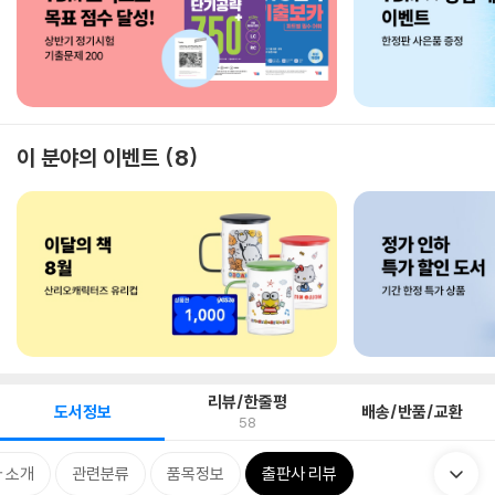
이 분야의 이벤트
8
리뷰/한줄평
도서정보
배송/반품/교환
58
 소개
관련분류
품목정보
출판사 리뷰