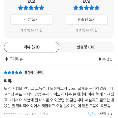
9.2
9.9
* YBM 실전토익 1, 2탄 유튜브 영상 누적 조회수: 2020년 12월 기준
* YBM 어학원 실전 1위: 2019년 1월-2020년 10월 YBM어학원 기준
리뷰 쓰기
한줄평 쓰기
혜택 및 유의사항
혜택 및 유의사항
리뷰
28
한줄평
30
구매리뷰
추천순
종이책
구매
리뷰
토익 시험을 앞두고 고득점에 도전하고자 ybm 교재를 구매하였습니다.
고득점 목표 교재인 만큼 문제 난이도가 다른 문제집에 비해 높게 느껴졌
고 그래서 더 시험에 잘 대비할 수 있었던 것 같습니다. 해설지도 필요한 내
용만 잘 정리되어 있어서 채점하고 오답 풀이하는데 많은 도움이 되었습니
다. 기본기가 어느정도 다져져 있어서 만점에 가까운 점수를 만들고자 하
r*****e
2022.01.21.
신고
2
댓글
0
시는 분들은 기본서