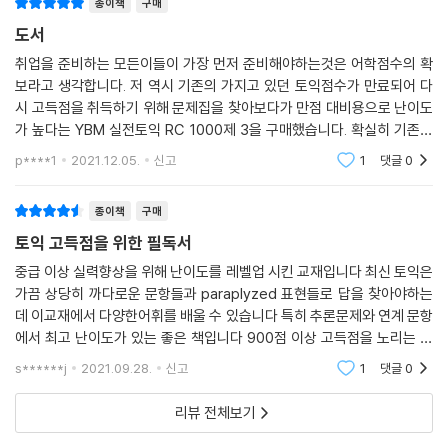
종이책
구매
도서
취업을 준비하는 모든이들이 가장 먼저 준비해야하는것은 어학점수의 확
보라고 생각합니다. 저 역시 기존의 가지고 있던 토익점수가 만료되어 다
시 고득점을 취득하기 위해 문제집을 찾아보다가 만점 대비용으로 난이도
가 높다는 YBM 실전토익 RC 1000제 3을 구매했습니다. 확실히 기존에
접했던 기출문제들에 비해 지문길이가 긴 것을 보고 난이도가 높음을 것을
p****1
2021.12.05.
신고
1
댓글
0
알 수 있었습니다. 고난
종이책
구매
토익 고득점을 위한 필독서
중급 이상 실력향상을 위해 난이도를 레벨업 시킨 교재입니다 최신 토익은
가끔 상당히 까다로운 문항들과 paraplyzed 표현들로 답을 찾아야하는
데 이교재에서 다양한어휘를 배울 수 있습니다 특히 추론문제와 연계 문항
에서 최고 난이도가 있는 좋은 책입니다 900점 이상 고득점을 노리는 토
익러들은 한번 쯤 풀어봐야할 필독서라고 느낍니다 무엇보다 신토익의 최
s******j
2021.09.28.
신고
1
댓글
0
신 경향을 가장 잘 반
리뷰 전체보기