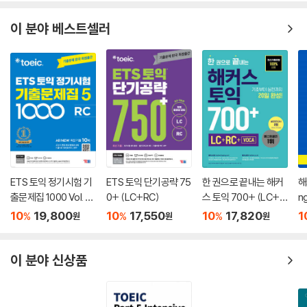
이 분야 베스트셀러
ETS 토익 정기시험 기
ETS 토익 단기공략 75
한 권으로 끝내는 해커
해
출문제집 1000 Vol. 5
0+ (LC+RC)
스 토익 700+ (LC+R
n
RC
C+VOCA)
10
19,800
10
17,550
10
17,820
1
%
%
%
원
원
원
이 분야 신상품