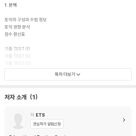
1. 본책
토익의 구성과 수험 정보
토익 경향 분석
점수 환산표
기출 TEST 01
기출 TEST 02
기출 TEST 03
기출 TEST 04
목차 더보기
기출 TEST 05
기출 TEST 06
기출 TEST 07
저자 소개
1
기출 TEST 08
기출 TEST 09
기출 TEST 10
저
ETS
관심작가 알림신청
Answer Sheet