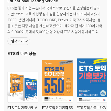
Educational Testing Service
2. 해설집
ETS는 평가 시험 부분에서 국제적으로 공신력을 인정받는 비영리
기관으로서, 교육의 형평성과 질을 향상시키는 데 이바지하고 있다.
기출 TEST 01 정답 및 해설
TOEFL뿐만 아니라, TOEIC, GRE, Praxis(미국교사자격시험) 등
기출 TEST 02 정답 및 해설
을 비롯한 각종 시험을 개발하고 있으며, 해마다 전 세계 180여 개국
기출 TEST 03 정답 및 해설
의 9,000여 곳에서 5,000만 명 이상이 ETS 시험에 응시하고 있다.
기출 TEST 04 정답 및 해설
ETS는 평가 시험을 주관하는 업무뿐만 아니라 교육과 관련된 연구,
펼쳐보기
기출 TEST 05 정답 및 해설
분석, 정책 연구를 수행하고, 교사 양성, 영어 학습, 초·중등 교육 및
기출 TEST 06 정답 및 해설
중등 이후의 교육 등에 필요한 다양한 맞춤형 서비스와 제품을 개발
ETS
의 다른 상품
기출 TEST 07 정답 및 해설
하고 있다. ETS에는 미
기출 TEST 08 정답 및 해설
기출 TEST 09 정답 및 해설
기출 TEST 10 정답 및 해설
ETS 토익 기출보카(V
ETS 토익 단기공략 55
ETS 토익 기출보카(V