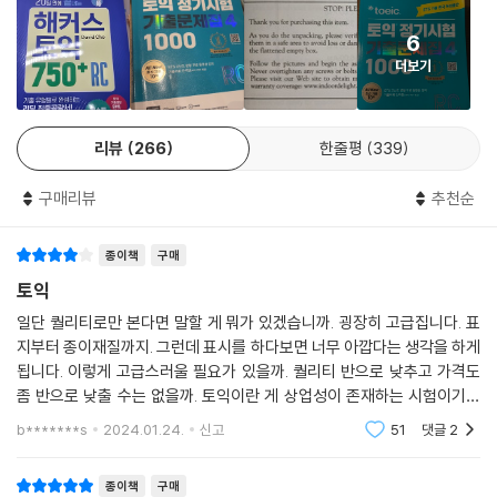
6
더보기
리뷰
266
한줄평
339
구매리뷰
추천순
종이책
구매
토익
일단 퀄리티로만 본다면 말할 게 뭐가 있겠습니까. 굉장히 고급집니다. 표
지부터 종이재질까지. 그런데 표시를 하다보면 너무 아깝다는 생각을 하게
됩니다. 이렇게 고급스러울 필요가 있을까. 퀄리티 반으로 낮추고 가격도
좀 반으로 낮출 수는 없을까. 토익이란 게 상업성이 존재하는 시험이기에
상업적인 측면을 이해하면서도 그래도 공익적인 성격도 좀 있으니 절충을
b*******s
2024.01.24.
신고
51
댓글
2
해주면 어떨까
종이책
구매