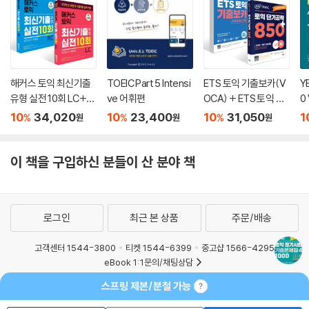
해커스 토익 최신기출
TOEIC Part 5 Intensi
ETS 토익 기출보카(V
Y
유형 실전 10회 LC+R
ve 어휘편
OCA) + ETS 토익 단
0 
C 세트 (모의고사+해
기공략 850+ (LC+R
10
34,020
10
23,400
10
31,050
1
%
%
%
원
원
원
설집)
C) 세트
이 책을 구입하신 분들이 산 분야 책
로그인
최근 본 상품
주문/배송
고객센터 1544-3800
티켓 1544-6399
중고샵 1566-4295
eBook 1:1문의/채팅상담
예스이십사(주) 사업자 정보
스프링 제본/분철 가능
이용약관
개인정보처리방침
청소년보호정책