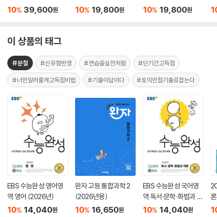
세트(LC+RC)
LC
RC
세
10
39,600
10
19,800
10
19,800
1
%
%
%
원
원
원
이 상품의 태그
#분철
#신유형반영
#연습을실전처럼
#단기간고득점
#너만알려줄게고득점비법
#기출이답이다
#토익만점기출로잡는다
EBS 수능완성 영어영
완자 고등 통합과학 2
EBS 수능완성 국어영
2
역 영어 (2026년)
(2026년용)
역 독서·문학·화법과 작
론
문 (2026년)
(
10
14,040
10
16,650
10
14,040
1
%
%
%
원
원
원