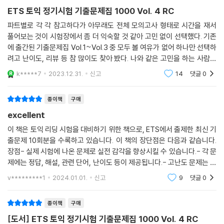
ETS 토익 정기시험 기출문제집 1000 Vol. 4 RC
파트별로 각 각 참고하다가 아무래도 전체 모의고사 형태로 시간을 재서
풀어보는 것이 시험장에서 좀 더 익숙할 것 같아 고민 없이 선택했다. 기존
에 출간된 기출문제집 Vol.1~Vol.3 중 모두 볼 여유가 없어 하나만 선택하
려고 난이도, 리뷰 등 참 많이도 찾아 봤다. 나와 같은 고민을 하는 사람이
많았는지 한 블로그에서 기존 책 대비 Vol.4의 난이도, 최신 경향 반영, 생
k*****7
2023.12.31.
신고
14
댓글
0
소한 지문 등
종이책
구매
excellent
이 책은 토익 리딩 시험을 대비하기 위한 책으로, ETS에서 출제한 최신 기
출문제 10회분을 수록하고 있습니다. 이 책의 장단점은 다음과 같습니다.
장점- 실제 시험에 나온 문제로 실전 감각을 향상시킬 수 있습니다.- 각 문
제에는 정답, 해설, 관련 단어, 난이도 등이 제공됩니다.- 고난도 문제는 무
료 동영상 강의로 보충할 수 있습니다. 책에 있는 QR 코드를 스캔하면 온
v*********1
2024.01.01.
신고
9
댓글
0
라인으로 강의
종이책
구매
[도서] ETS 토익 정기시험 기출문제집 1000 Vol. 4 RC