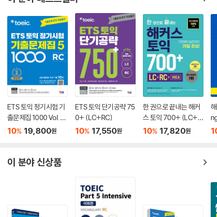
ETS 토익 정기시험 기
ETS 토익 단기공략 75
한 권으로 끝내는 해커
해
출문제집 1000 Vol. 5
0+ (LC+RC)
스 토익 700+ (LC+R
n
RC
C+VOCA)
10
19,800
10
17,550
10
17,820
1
%
%
%
원
원
원
이 분야 신상품