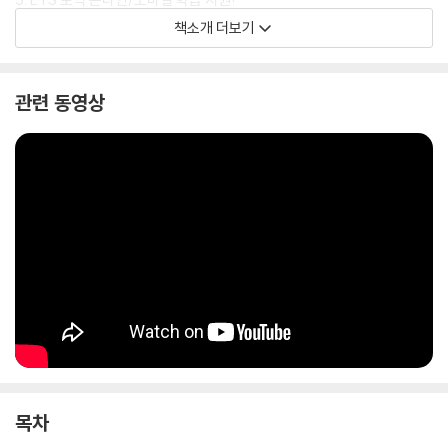
온라인 학습 커뮤니티(www.etstoeicbook.co.kr)를 통해 교재 소개
책소개 더보기
및 학습 콘텐츠, 정기시험 대비특강을 지원한다. 또한 동영상 강의, 기출어
휘 단어장, 기출테스트 채점/분석 등을 지원하는 토익 필수템 'ETS 토익기
출 수험서 어플'로 보다 스마트하게 학습해 보자!
관련 동영상
목차