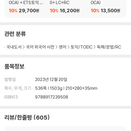
OCA) + ETS 토익 단
0+ LC+RC
OCA)
기공략 550+ LC+RC
10
29,700
10
16,200
10
13,500
%
%
%
원
원
원
세트
관련 분류
국내도서
국어 외국어 사전
영어
토익/TOEIC
독해/문법/RC
품목정보
발행일
2023년 12월 20일
쪽수, 무게, 크기
536쪽 | 1503g | 210*280*35mm
ISBN13
9788917239508
리뷰/한줄평
605