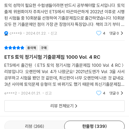
토익 성적이 필요한 수험생들이라면 반드시 공부해야할 도서입니다. 토익
출제 위원회이자 주최사인 ETS에서 따끈따끈하게 2022년 이후로 시행
된 시험들 중 10회분을 선정하여 기출문제집으로 출간하였습니다. 10회분
모두 전 기출문제인 점이 가장 큰 장점이자 특징입니다. 책의 크기 부터 책
의 쪽 수 편집까지 시험지와 동일하게 제작되었습니다. 해설지의 경우 해
c****9
2024.01.22.
신고
4
댓글
0
석과 함께 각 문항마
종이책
구매
ETS 토익 정기시험 기출문제집 1000 Vol. 4 RC
ETS에서 출간된 ＜ETS 토익 정기시험 기출문제집 1000 Vol. 4 RC＞
리뷰입니다. 오랜만에 Vol. 4가 나왔군요! 2021년도엔가 Vol. 3을 사서
공부하고 시험을 봤던 것 같은데, 최신판이 너무 오랜만에 나온 것 같네요.
3년 사이에 토익문제 유형이 또 바뀌기도 했기 때문에 최신기출문제집이
너무 필요했는데, 아무래도 출제기관인 ETS에서 나오는 책이 더 도움이
e****2
2024.01.21.
신고
4
댓글
0
될 거 같아서 이번 출간이
리뷰 전체보기
리뷰
266
한줄평
339