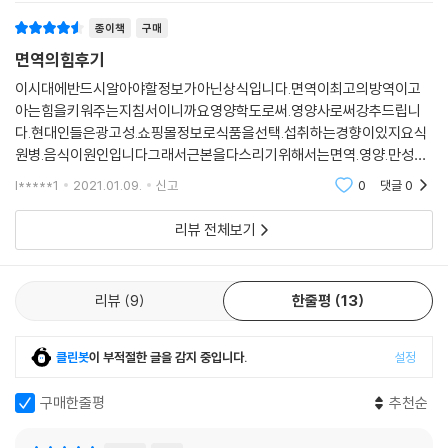
을 통해 분만한 아기들은 주로 엄마의 피부와 출생 당시 환경에서 미생물
을 얻는다. 세상으로 들어오는 경로 다음으로 신생아의 미생물에 영향을
종이책
구매
끼치는 것은 모유다. 임신기와, 출생 후 5년까지 우리의 면역은 이 미생물
면역의힘후기
과 함께 ‘결정적 시기’를 거친다. 하지만 현대 사회의 과도한 위생은 이 미
이시대에반드시알아야할정보가아닌상식입니다.면역이최고의방역이고
생물이 살아 있을 틈을 주지 않을 정도가 되었다. 알레르기와 자가면역질
아는힘을키워주는지침서이니까요영양학도로써.영양사로써강추드립니
환의 증가 또한 이 미생물이 사라지고 있는 것과 연관이 있다. 책에서는 임
다.현대인들은광고성.쇼핑몰정보로식품을선택.섭취하는경향이있지요식
신기, 성장기에 이 미생물을 접촉해야 하는 중요성에 대해 상세히 밝힌다.
원병.음식이원인입니다그래서근본을다스리기위해서는면역.영양.만성질
환등우메카니즘에대한정확한이해가필요한데딱.제때.제시간에책을접하
l*****1
2021.01.09.
신고
0
댓글
0
한편, 면역계는 진화하기도 하지만 노화하기도 한다. 면역에서 주목하는
게되어참.기쁩니다
부분은 생물학적 연령이 아니라, 건강하게 사는 수명인 ‘건강수명’이다. 우
리뷰 전체보기
리 몸이 노화하듯, 면역도 노화한다. 면역의 노화를 최대한 막는 방법은 몸
속 좀비세포를 줄이고, 산화되는 세포를 줄이는 것이다. 책에서는 임신 시
기부터, 생후 5년, 아동기와 청소년기, 노화까지 생애 각 주기별로 면역이
리뷰
9
한줄평
13
필요한 핵심적인 이야기를 풀어놓는다. 인간의 각 생애에서 면역계가 진화
하는 방식을 밝히고, 우리가 면역을 위해 어떻게 그 시기를 보내야 하는지,
클린봇
이 부적절한 글을 감지 중입니다.
설정
과학적으로 ‘노화’란 무엇이며, 면역계의 노화를 막기 위해 우리가 어떤 생
활 습관을 가져야 하는지 소개하고 있다.
구매한줄평
추천순
면역계가 마주한 새로운 위기: 정신 건강 문제와 수면 문제