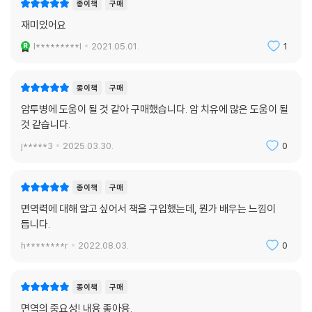
종이책
구매
현대 사회에서 우리가 가장 통제하기 어려운 영역은 수면과 정신 건강 문
재미있어요
제일 것이다. 현대인의 생활은 스트레스로 가득하다. 면역계는 아주 오래
l*********l
2021.05.01.
1
된 역사를 가지고 진화해온 인간의 메커니즘인데, 이 면역계가 적응해온
방식과 현대 사회의 스트레스는 완전히 다르기에 면역계는 이에 제대로 대
응하지 못한다. 스트레스가 생겨나면 면역계의 기능은 저하되고 우리의 면
종이책
구매
역계는 인체를 보수하는 힘을 잃게 된다. 스트레스가 발생하면 뇌는 당장
암투병에 도움이 될 것 같아 구매했습니다. 암 치유에 많은 도움이 될
닥친 위협에 집중하도록 강제하고 당장에 급한 스트레스 반응에 온 힘을
것 같습니다.
쏟느라, 삶을 유지하는 면역계는 둔화하게 되는 원리다. 저자는 스트레스
j*****3
2025.03.30.
0
가 면역계를 둔화시키는 메커니즘을 밝히고, 스트레스 호르몬을 낮추는 삶
의 다양한 방식을 제안한다. 면역계가 스트레스에 반응하는 작동 방식을
종이책
구매
알아야 우리는 면역의 일을 정상화시키는 데 노력을 기울일 수 있을 것이
다. 뇌와 정신, 면역계는 따로 존재하는 것이 아니고, 오랫동안 함께 진화해
면역력에 대해 알고 싶어서 책을 구입했는데, 뭔가 배우는 느낌이
온 산물이라는 것은 잊어서는 안 될 중요한 사실이다.
듭니다.
h********r
2022.08.03.
0
오래된 면역계의 역사를 거스르는 또 하나의 요소는 수면이다. 인간은 어
두울 때 자고, 낮에 활동적으로 사는 쪽으로 오랫동안 진화해왔고, 면역계
종이책
구매
는 우리가 활동하는 낮에는 ‘공격할 태세만 갖추고’ 있다가 우리가 쉬는 밤
에는 문제 해결과 보수에 돌입해왔다. 그렇기에 수면은 외부 환경과 싸우
면역의 중요성! 내용 좋아용.