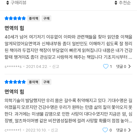
구매리뷰
추천순
백신접종의 중요성을 이해할 때 핵심 개념은 ‘집단면역’인데, 이때 백신은
종이책
구매
인구 전체에 대한 병원균의 접근을 차단한다. 백신접종을 받는 사람이 많
을수록 독감이 발발할 가능성이 줄어들기 때문에 접종을 받은 사람은 타인
면역의 힘
을 감염시킬 수 없게 된다. 이로써 약한 면역계를 지닌 사람들까지 치명적
40세가 넘어 여기저기 이유없이 아파와 관련책들을 찾아 읽던중 이책을
인 질환에서 보호받을 수 있다. 현대 과학이 감염질환에 가장 혁명적으로
알게되었어요면역과 신체내부등 좀더 일반인도 이해하기 쉽도록 잘 정리
대응했던 것은 이 집단면역의 힘 때문이었다. 과학은 언제나 역사적으로
된 책이라 두껍지만 책장이 부담없이 빠르게 읽혀집니다 내몸은 내가 건강
차근차근 증명해온 진실이 쌓여 만들어온 것들이다. 백신에 대한 논란은
할때 챙겨야죠 좀더 관심갖고 사랑하게 해주는 책입니다 기초지식부터 의
자극적인 이슈로 우리를 혼돈시키지만, 과학적 진실은 사실과 확률에 기반
학용어 우리신체에 대해 쉽고 자세히 재미있게 설명되어있어 도움이 많이
s******s
2021.04.22.
신고
1
댓글
0
되고 건강지식도 높아
하며 언제나 제자리에 있다. 과학을 신뢰해야 하는 이유다.
종이책
구매
임신과 출산, 성장기와 노화의 비밀까지, 면역과 생애 연구
면역의 힘
면역은 우리가 타고난 유전자 이상이다. 면역은 환경에 대응하고 환경에서
의학기술이 발달했지만 우리 몸은 갈수록 취약해지고 있다. 기대수명은 길
어졌을지 모르지만 건강수명은 우리가 원하는 만큼 삶의 질이 쫓아오지 못
배우고 환경에 적응하면서 우리가 태어난 순간부터 진화를 거듭한다. 이때
한다. 과거에는 미생물 감염으로 인한 사망이 대다수였지만 지금은 암, 심
면역은 고립된 채 진화하지 않고, 우리 몸속과 주위에 살고 있는 풍부하고
장병, 알츠하이머병 같은 비전염성질환에 걸려 사망할 확률이 점점 높아지
도 역동적인 미생물 생태계와 함께 상호작용하며 진화한다. 자연분만으로
고 있는 추세다. 풍요로운 세상에 살면서 점점 더 병들고 약해지는 원인을
태어난 아기들은 주로 엄마의 질과 장내에 살고 있는 미생물을 얻고, 수술
c******1
2022.10.10.
신고
0
댓글
0
저자는 면역력