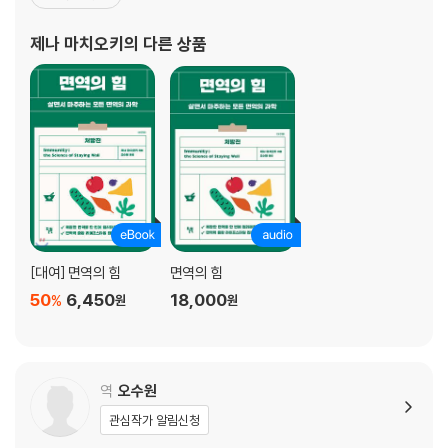
고 있다. 쌍둥이의 엄마이자 가정식에 깊은 애정을 지닌 요리사이기
도 한 그는 밭에서 직접 가꾼 재료로 음식을 하고 스코틀랜드 전통뿐
제나 마치오키
의 다른 상품
아니라 남편의 이탈리아
[대여] 면역의 힘
면역의 힘
50
6,450
18,000
%
원
원
역
오수원
관심작가 알림신청