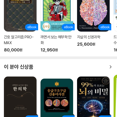
하지만 쏟아지는 정보와 광고는 우리가 통제력을 발휘하기도 전에, 우리
삶을 수동적으로 만든다. 책에서는 면역을 위한 운동법, 면역을 위한 영양
정보를 세심하게 다룬다. 면역과 운동의 관계뿐 아니라, 어떤 종류의 운동
을 어느 정도, 얼마나 해야 하는지 밝히는 식이다. 또한 면역력을 높이는 영
양소, 비타민, 식단과 조리법까지 우리가 당장 생활에서 마주하고, 활용할
수 있는 정보로 가득하다. 무작정 건강 정보 프로그램에서 이 음식이, 비타
간호 알고리즘 PRO-
까면서 보는 해부학 만
자살의 신경과학
드
민이 혹은 이러한 운동이 좋다고 들어왔다면, 그것의 진위가 무엇인지, 왜
MAX
화
수
25,600
좋은지 면역학자가 알려주는 가장 정확한 과학적 가이드를 만나볼 수 있
원
80,000
12,950
1
다. 이 책은 면역 가이드북인 동시에 결국 건강한 삶을 위한 자기 관리 안내
원
원
서다. 책을 덮을 즈음엔 모두 면역을 위한 주체적인 삶의 방식을 터득할 수
있을 것이다.
이 분야 신상품