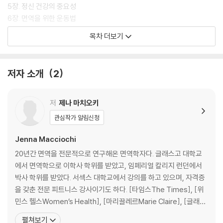
실한 때 『면역의 힘』으로 분별력을 길러보시길.
5장. 정신 건강의 중요성
6장. 면역을 위한 운동법
7장. 면역력을 높이는 영양 가이드
목차 더보기
맺음말
주
저자 소개
2
저
제나 마치오키
관심작가 알림신청
Jenna Macciochi
20년간 면역을 전문적으로 연구해온 면역학자다. 글래스고 대학교
에서 면역학으로 이학사 학위를 받았고, 임페리얼 칼리지 런던에서
박사 학위를 받았다. 서섹스 대학교에서 강의를 하고 있으며, 자격증
을 갖춘 전문 피트니스 강사이기도 하다. [타임스The Times], [위
민스 헬스Women’s Health], [마리끌레르Marie Claire], [글래머
매거진Glamour Magazine], [메트로Metro] 등에 꾸준히 글을 싣
펼쳐보기