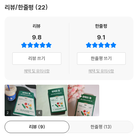
제나 마치오키 박사는 과학의 눈으로 진실과 거짓을 구분해내는 시각을 갖
리뷰/한줄평
22
추고, 도움이 되는 정보를 주고자 이 책을 집필하였다. 저자가 해명하는 면
역에 대한 정보는, 100퍼센트 과학적 기반 위에 이루어진다. 이제 우리가
주체적으로 주도하는 면역의 방법을 배울 수 있을 것이다. 그러기 위해 가
리뷰
한줄평
장 기초적인 면역의 과학을 이해하여 면역체계가 돌아가는 방식을 먼저 익
9.8
9.1
히고, 면역을 위해 할 수 있는 생활 방식과 습관들에 대해 알아본다. ‘면역
증강’이라는 공포 마케팅과 허위 광고에 속지 않고, 우리 삶을 주도하려면,
가장 먼저 선행되어야 할 것은 면역의 과학을 아는 일이다.
리뷰 쓰기
한줄평 쓰기
면역학자가 밝히는 백신의 진실, 논란을 해명하다
혜택 및 유의사항
혜택 및 유의사항
최근까지도 백신접종은 많은 논란이 있었다. 책에서는 흔히 접하는 백신접
종에 대한 각종 질문과 진실을 담았다. 여러 논란이 있지만, 저자는 백신이
역사적으로 안정된 치료제라는 것을 부인하지 않는다. 제약회사가 이득 때
문에 만들 만큼 큰 수익을 내는 치료제도 아닐뿐더러, 인류가 전염병을 막
은 데는 백신의 큰 역할이 있었다. 백신은 질병에 노출될 가능성으로부터
2
4
보호할 면역반응을 유발하도록 설계되는데, 면역은 개개인마다 다르므로
리뷰
9
한줄평
13
각기 다른 반응을 보이기는 하지만, 이는 확률상 100만분의 1 정도로 크지
않고 단기적인 영향 정도로 보고된다.