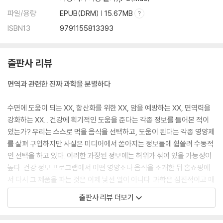
파일/용량
EPUB(DRM) | 15.67MB
ISBN13
9791155813393
출판사 리뷰
면역과 관련한 진짜 과학을 분별하다
수면에 도움이 되는 XX, 항산화를 위한 XX, 암을 예방하는 XX, 면역력을
강화하는 XX... 건강에 획기적인 도움을 준다는 각종 정보를 들어본 적이
있는가? 우리는 스스로 먹을 음식을 선택하고, 도움이 된다는 각종 영양제
를 살펴 구입하지만 사실은 미디어에서 쏟아지는 정보들에 휩쓸려 수동적
인 선택을 하고 있다. 이러한 과장된 정보에는 허위가 섞여 있을 가능성이
높다. 건강 정보 프로그램에서 어떤 영양소나 음식을 소개한 뒤 홈쇼핑에
서 다시 그 제품을 파는 것은 이제 낯선 일이 아니다. 과학은 점진적이고 매
우 작은 단계를 거치면서 발전하는 것이다. 작은 단계를 건너뛰어 버린 과
출판사 리뷰 더보기
장된 슈퍼 푸드의 홍수는 과학의 본질에서 한참 벗어나 있다.