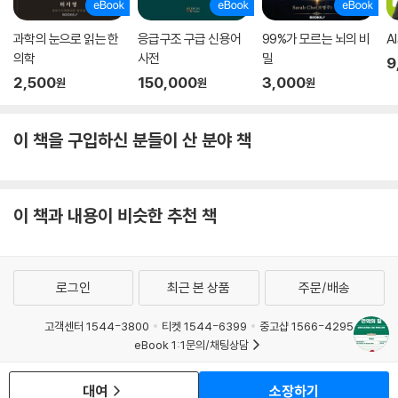
과학의 눈으로 읽는 한
응급구조 구급 신용어
99%가 모르는 뇌의 비
A
의학
사전
밀
9
2,500
150,000
3,000
원
원
원
이 책을 구입하신 분들이 산 분야 책
이 책과 내용이 비슷한 추천 책
로그인
최근 본 상품
주문/배송
고객센터 1544-3800
티켓 1544-6399
중고샵 1566-4295
eBook 1:1문의/채팅상담
예스이십사(주) 사업자 정보
대여
소장하기
이용약관
개인정보처리방침
청소년보호정책