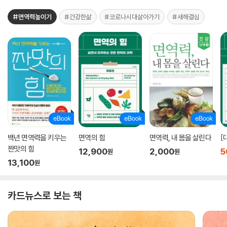
#면역력높이기
#건강한삶
#코로나시대살아가기
#새해결심
백년 면역력을 키우는
면역의 힘
면역력, 내 몸을 살린다
[
짠맛의 힘
12,900
2,000
5
원
원
13,100
원
카드뉴스로 보는 책