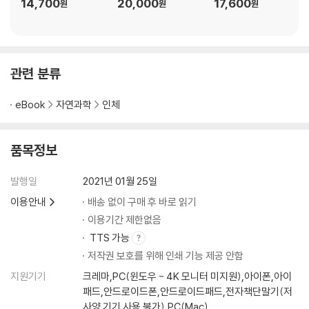
14,700
20,000
17,600
원
원
원
관련 분류
eBook
자연과학
인체
품목정보
발행일
2021년 01월 25일
이용안내
배송 없이 구매 후 바로 읽기
이용기간 제한없음
TTS 가능
저작권 보호를 위해 인쇄 기능 제공 안함
지원기기
크레마,PC(윈도우 - 4K 모니터 미지원),아이폰,아이
패드,안드로이드폰,안드로이드패드,전자책단말기(저
사양 기기 사용 불가),PC(Mac)