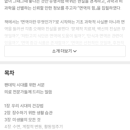
없이 그때그때 좋다는 것만 유행처럼 바뀌는 현실을 경계하고, 과학과 비
과학을 선별하는 신뢰할 만한 정보를 주고자 『면역의 힘』을 집필하였다.
책에서는 ‘면역이란 무엇인가?’로 시작하는 기초 과학적 사실뿐 아니라 면
역을 둘러싼 각종 오해와 진실을 밝힌다. ‘문제적 치료제, 백신의 진실은 무
엇일까?’, ‘저탄고지 식단은 면역에 도움이 될까?’, ‘단식과 면역은 관련이
있을까?’, ‘면역 증강 식품은 존재할까?’, ‘면역은 선천적인 것일까, 후천적
으로 기를 수 있는 영역은 어디까지일까?’, ‘임신기, 유아기, 성장기, 성인
소개 더보기
기 삶의 각 시기에 면역의 결정적 시기는 언제일까?’ 같은 면역에 대한 궁
금증을 과학의 관점에서 속 시원히 풀어준다.
목차
실용주의 학자인 그는 면역의 과학뿐 아니라 우리 일상에서 면역을 위해
할 수 있는 것들도 소개한다. ‘면역을 위한 운동법’, ‘면역력을 높이는 영양
팬데믹 시대를 위한 서문
가이드’, ‘면역을 위한 제대로 된 수면 습관’ 등 바로 실행 가능한 습관들을
의료 전문가들께 드리는 말씀
제시한다. 각종 오해를 걷어내고 진실에 다가가는 것은 우리 면역 생활의
방식을 주도적으로 바꾸는 데 도움이 된다.
1장. 우리 시대의 건강법
2장. 장수하기 위한 생활 습관
면역은 평생의 거의 모든 시기에 우리 삶을 좌우한다. 팬데믹은 그 사실을
3장. 미생물의 모든 것
뼛속 깊이 일깨워주었다. 면역을 바라보는 과학적 시선이 어느 때보다 절
4장. 수면, 계절적 변동, 활동일주기