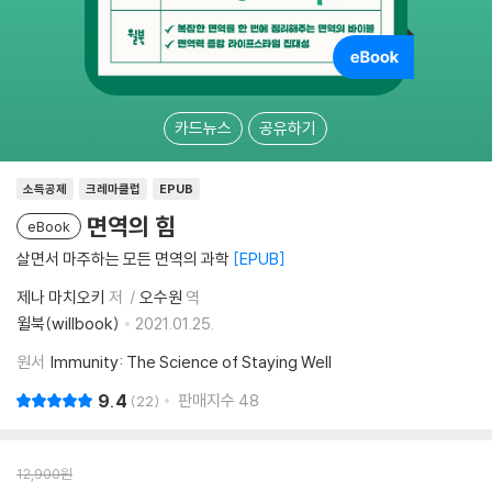
카드뉴스
공유하기
소득공제
크레마클럽
EPUB
면역의 힘
eBook
살면서 마주하는 모든 면역의 과학
EPUB
제나 마치오키
저
오수원
역
윌북(willbook)
2021.01.25.
원서
Immunity: The Science of Staying Well
9.4
판매지수
48
22
12,900
원