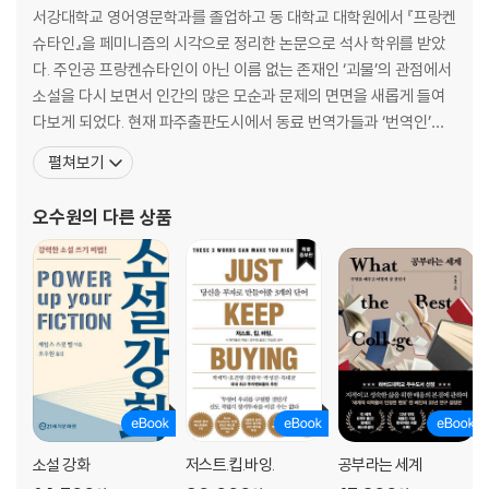
서강대학교 영어영문학과를 졸업하고 동 대학교 대학원에서 『프랑켄
슈타인』을 페미니즘의 시각으로 정리한 논문으로 석사 학위를 받았
다. 주인공 프랑켄슈타인이 아닌 이름 없는 존재인 ‘괴물’의 관점에서
소설을 다시 보면서 인간의 많은 모순과 문제의 면면을 새롭게 들여
다보게 되었다. 현재 파주출판도시에서 동료 번역가들과 ‘번역인’이
라는 공동체를 꾸려 전문 번역가로 활동하면서 인문, 과학, 정치, 역
펼쳐보기
사, 예술 등 다양한 분야의 영미권 양서를 우리말로 옮기고 있다. 『문
장의 일』, 『조의 아이들』, 『데이비드 흄』, 『처음 읽는 바다 세계사』,
오수원
의 다른 상품
『현대 과학·종교 논쟁』, 『포스트 캐
소설 강화
저스트.킵.바잉.
공부라는 세계