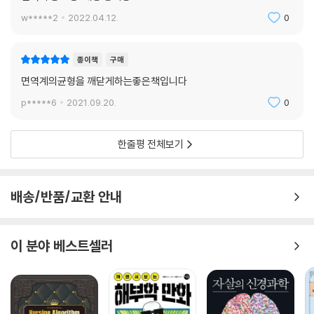
는 데 핵심적인 역할을 한다. 책에서는 현대 사회에서 ‘잘 자는’ 방법에 대
w*****2
2022.04.12.
0
해 제시한다. 수면이 면역에 끼치는 영향과 멜라토닌이 어떤 역할을 하는
지 과학적 지식을 밝힌 후 도움이 되는 수면법, 도움을 주는 보조제, 햇빛의
종이책
구매
중요성과 카페인의 영향, 커피는 언제 마셔야 하는지 등을 과학적 팩트를
밝히고 제시한다. 특히 수면위생(sleep hygiene)이라고 하는, 잠을 위해
면역계의균형을 깨닫게하는좋은책입니다
변화시켜야 할 중요한 생활환경을 소개한다.
p*****6
2021.09.20.
0
세계적 면역학자가 안내하는 면역 수업
한줄평 전체보기
면역은 삶을 위한 과학이다. 실제로 면역이 움직이는 과정은 삶에서 마주
하는 모든 환경과 직결된다. 이 책은 삶에 필요한 면역에 대한 과학만을 응
배송/반품/교환 안내
축해 담았다. 저자 제나 마치오키 박사는 면역학을 연구해온 전문가이면서
운동과 영양에도 정통하다. 면역학자가 가진 과학적 지식을 삶에서 어떻게
실천할 수 있는지를 끊임없이 연구해왔다. 그는 피트니스 자격증을 가진
이 분야 베스트셀러
전문가이며, 지중해 요리와 이태리, 스코틀랜드 요리를 전파하는 요리 전
문가이기도 하다. 삶에서 마주하는 모든 면역과 관련된 이야기를 그는 과
학과 삶의 언어로 전달해낸다. 실제로 면역은 삶에서 일어나는 모든 것들
과 관련이 있고, 우리 스스로가 선택하고 통제할 수 있는 것들과 관련된다.