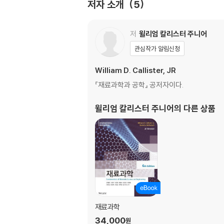
저자 소개
5
제14장 폴리머의 구조
제15장 폴리머의 특성, 용도 및 공정
제16장 복합 재료
저
윌리엄 칼리스터 주니어
제17장 재료의 부식과 열화
관심작가 알림신청
제18장 전기적 성질
제19장 열적 성질
William D. Callister, JR
제20장 자기적 성질
『재료과학과 공학』 공저자이다.
제21장 광학적 성질
제22장 재료과학과 공학에서 일어나는 환경·사
윌리엄 칼리스터 주니어
의 다른 상품
재료과학
34,000
원