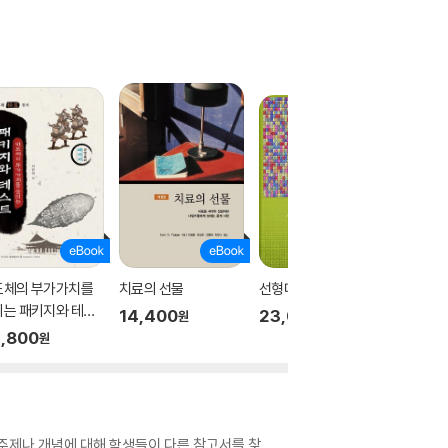
도체의 부가가치를
치료의 선물
선형대수와 군
생활 속 
리는 패키지와 테스
14,400
23,000
15,00
원
원
,800
원
 주제나 개념에 대해 학생들이 다른 참고서를 찾