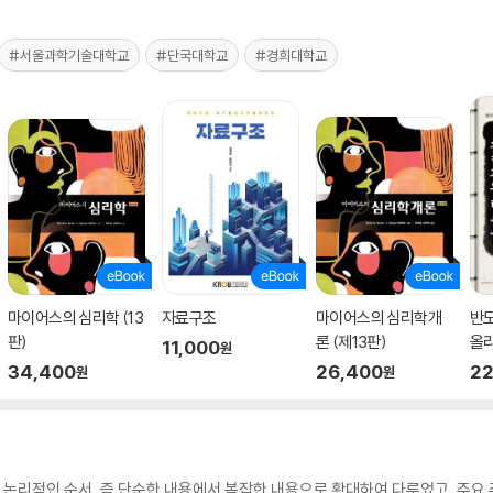
#서울과학기술대학교
#단국대학교
#경희대학교
마이어스의 심리학 (13
자료구조
마이어스의 심리학개
반
판)
론 (제13판)
올
11,000
원
트
34,400
26,400
22
원
원
 논리적인 순서, 즉 단순한 내용에서 복잡한 내용으로 확대하여 다루었고, 주요