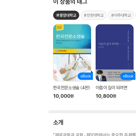
이 상품의 태그
#중앙대학교
#인천대학교
#아주대학교
한국전문소생술 (4판)
아픔이 길이 되려면
10,000
10,800
원
원
소개
『재료과학과 공학』 제10판에서는 중요한 주제를