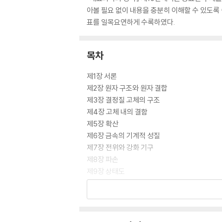
아볼 필요 없이 내용을 충분히 이해할 수 있도록 
표를 일목요연하게 수록하였다.
목차
제1장 서론
제2장 원자 구조와 원자 결합
제3장 결정질 고체의 구조
제4장 고체 내의 결함
제5장 확산
제6장 금속의 기계적 성질
제7장 전위와 강화 기구
제8장 파손
제9장 상태도
제10장 상변태 : 미세조직의 전개 및 기계적 성
제11장 금속 합금의 활용 및 가공처리
제12장 세라믹의 구조 및 특성
제13장 세라믹의 응용 및 공정