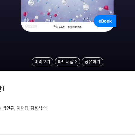
미리보기
파트너샵
공유하기
판)
박인규
이재갑
김용석
역