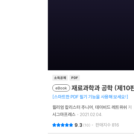
소득공제
PDF
재료과학과 공학 (제10
eBook
스마트한 PDF 필기 기능을 사용해 보세요!
윌리엄 칼리스터 주니어
데이비드 레트위쉬
저
시그마프레스
2021.02.04.
9.3
판매지수
816
10