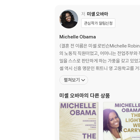
ouse in history, while also establishing 
e ways that families pursue healthier an
저
미셸 오바마
oments. Along the way, she showed us a
ng media glare.
관심작가 알림신청
Michelle Obama
In her memoir, a work of deep reflection
at have shaped her--from her childhood
(결혼 전 이름은 미셸 로빈슨Michelle R
k, to her time spent at the world’s most
의 노동직 직원이었고, 어머니는 전업주부와 
both public and private, telling her full
일을 스스로 판단하게 하는 가풍을 갖고 있었고
deeply personal reckoning of a woman o
셸 역시 신흥 명문인 휘트니 영 고등학교를 
펼쳐보기
미셸 오바마
의 다른 상품