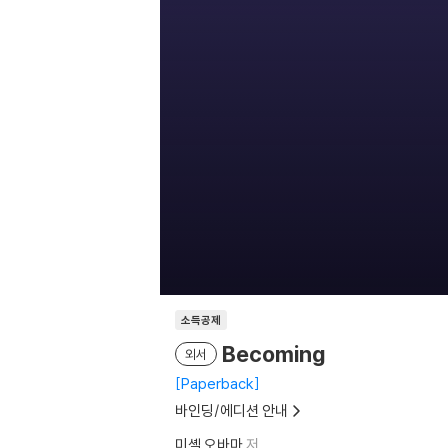
소득공제
Becoming
외서
Paperback
바인딩/에디션 안내
미셸 오바마
저