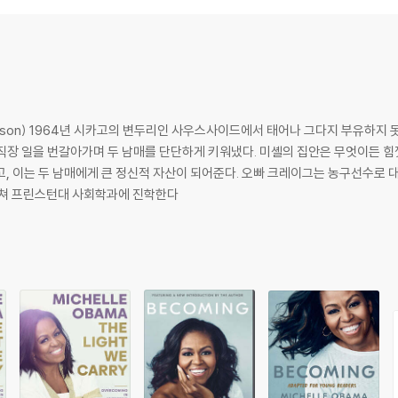
herself as a powerful advocate for women and girls in the U.S. and a
d more active lives, and standing with her husband as he led Amer
 few dance moves, crushed Carpool Karaoke, and raised two down
 and mesmerizing storytelling, Michelle Obama invites readers into 
 on the South Side of Chicago to her years as an executive balan
obinson) 1964년 시카고의 변두리인 사우스사이드에서 태어나 그다지 부유하
 famous address. With unerring honesty and lively wit, she describ
직장 일을 번갈아가며 두 남매를 단단하게 키워냈다. 미셸의 집안은 무엇이든 
 story as she has lived it--in her own words and on her own terms. W
, 이는 두 남매에게 큰 정신적 자산이 되어준다. 오빠 크레이그는 농구선수로 
f soul and substance who has steadily defied expectations--and w
거쳐 프린스턴대 사회학과에 진학한다