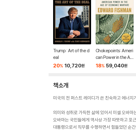
Trump : Art of the d
Chokepoints: Ameri
eal
can Power in the Ag
e of Economic Warf
20
10,720
18
59,040
%
%
원
원
are
책소개
미국의 전 퍼스트 레이디가 쓴 친숙하고 에너지
의미와 성취로 가득한 삶에 있어서 미셀 오바마
오바마는 국민들에게 역사상 가장 따뜻하고 포근
대통령으로서 직무를 수행하면서 힘들었던 순간에