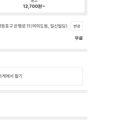
중고
12,700
원~
등포구 은행로 11(여의도동, 일신빌딩)
변경
무료
가게에서 팔기