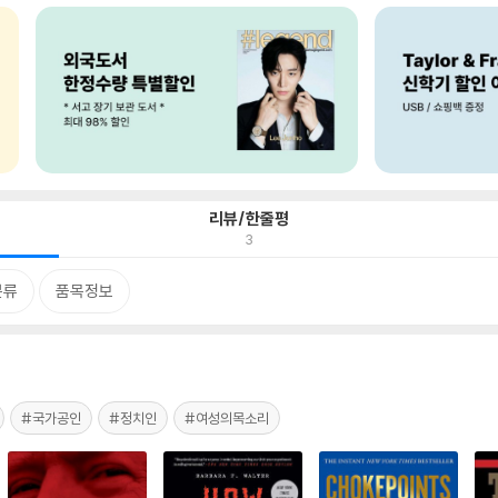
리뷰/한줄평
3
분류
품목정보
#국가공인
#정치인
#여성의목소리