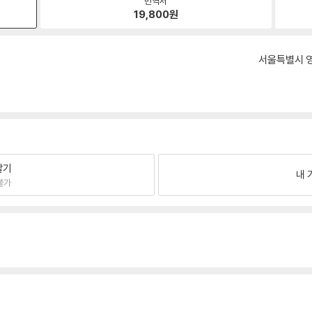
번역서
19,800
원
서울특별시 영
팔기
내 
불가