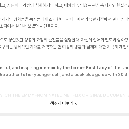
고, 자동차 노래방에 심취하기도 하고, 매체의 끊임없는 관심 속에서도 현실적인
 과거의 경험들을 독자들에게 소개한다. 시카고에서의 유년시절에서 일과 엄마
주소지에서 살면서 보냈던 시간들까지.
적으로 경험했던 성공과 좌절의 순간들을 설명한다. 자신의 언어와 말로써 살아왔
이 요구되는 당위적인 기대를 거역하는 한 여성의 영혼과 실체에 대한 지극히 개인
ful, and inspiring memoir by the former First Lady of the Uni
the author to her younger self, and a book club guide with 20 
WATCH THE EMMY-NOMINATED NETFLIX ORIGINAL DOCUMENTAR
 ESSENCE’S 50 MOST IMPACTFUL BLACK BOOKS OF THE PAST 
책소개 더보기
lishment, Michelle Obama has emerged as one of the most iconic an
 first African American to serve in that role--she helped create 