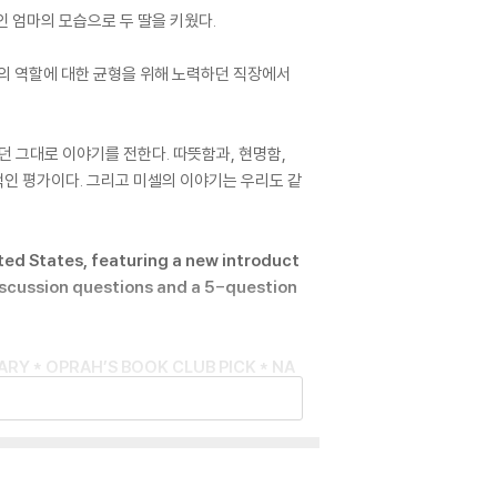
 엄마의 모습으로 두 딸을 키웠다.
의 역할에 대한 균형을 위해 노력하던 직장에서
던 그대로 이야기를 전한다. 따뜻함과, 현명함,
적인 평가이다. 그리고 미셀의 이야기는 우리도 같
ted States, featuring a new introduct
discussion questions and a 5-question
Y * OPRAH’S BOOK CLUB PICK * NA
50 YEARS
d compelling women of our era. As First L
the most welcoming and inclusive White H