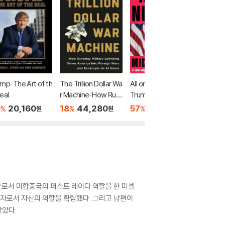
mp: The Art of th
The Trillion Dollar Wa
All or Nothing: How
Becomi
eal
r Machine: How Run
Trump Recaptured
20
2
%
away Military Spendi
America
0
20,160
18
44,280
57
13,540
%
%
%
원
원
원
ng Drives America In
to Foreign Wars and
Bankrupts Us at Ho
me
으로서 미합중국의 퍼스트 레이디 역할을 한 미셀
자로서 자신의 역할을 확립했다. 그리고 남편이
찾았다.