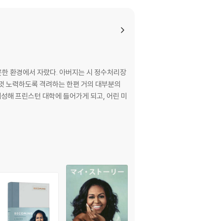
round the world, dramatically changing th
ica through some of its most harrowing m
-to-earth daughters under an unforgivi
her world, chronicling the experiences th
cing the demands of motherhood and wor
지 못한 환경에서 자랐다. 아버지는 시 정수처리장
es her triumphs and her disappointments,
힘껏 노력하도록 격려하는 한편 거의 대부분의
arm, wise, and revelatory, Becoming is the
대성해 프린스턴 대학에 들어가게 되고, 어린 미
hose story inspires us to do the same.