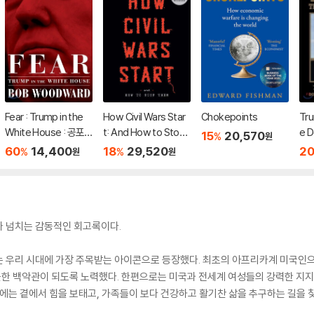
Fear : Trump in the
How Civil Wars Star
Chokepoints
Tru
White House : 공포 :
t: And How to Stop
e D
15
20,570
%
원
백악관의 트럼프
Them
60
14,400
18
29,520
2
%
%
원
원
가 넘치는 감동적인 회고록이다.
는 우리 시대에 가장 주목받는 아이콘으로 등장했다. 최초의 아프리카계 미국인
한 백악관이 되도록 노력했다. 한편으로는 미국과 전세계 여성들의 강력한 지지
는 곁에서 힘을 보태고, 가족들이 보다 건강하고 활기찬 삶을 추구하는 길을 