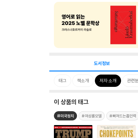
도서정보
태그
책소개
저자 소개
관련
이 상품의 태그
#미국정치
#여성롤모델
#빠져드는흡인력