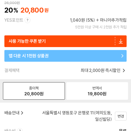
26,000
원
20
20,800
YES포인트
1,040원 (5%)
마니아추가적립
5만원 이상 구매 시 2천원 추가 적립
사용 가능한 쿠폰 받기
앱 다운 시 1천원 상품권
결제혜택
최대 2,000원 즉시할인
종이책
번역서
20,800
원
19,800
원
배송안내
서울특별시 영등포구 은행로 11(여의도동,
변경
일신빌딩)
배송비
무료