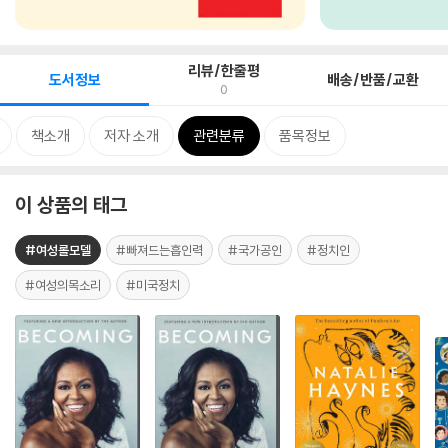
리뷰/한줄평
도서정보
배송/반품/교환
0
책소개
저자 소개
관련분류
품목정보
이 상품의 태그
#여성롤모델
#빠져드는흡인력
#국가공인
#정치인
#여성의목소리
#미국정치