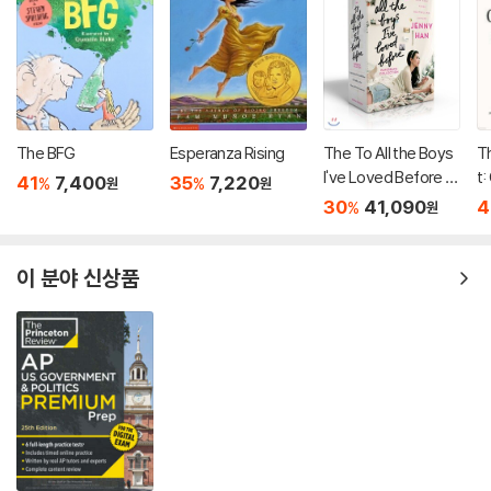
The BFG
Esperanza Rising
The To All the Boys
Th
I've Loved Before C
t:
41
7,400
35
7,220
%
%
원
원
ollection : 넷플릭스
o
30
41,090
4
%
원
미드 '내가 사랑했던 모
든 남자들에게' 원작소
설 3종 세트
이 분야 신상품