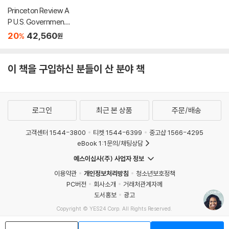
Princeton Review A
P U.S. Government
& Politics Premium P
20
42,560
%
원
rep, 25th Edition: 6 P
ractice Tests + Digi
tal Practice Online +
이 책을 구입하신 분들이 산 분야 책
Content Review
로그인
최근 본 상품
주문/배송
고객센터 1544-3800
티켓 1544-6399
중고샵 1566-4295
eBook 1:1문의/채팅상담
예스이십사(주) 사업자 정보
이용약관
개인정보처리방침
청소년보호정책
PC버전
회사소개
거래처관계자께
도서홍보
광고
Copyright © YES24 Corp. All Rights Reserved.
MATOM15