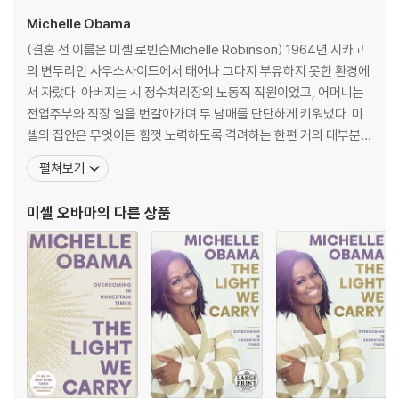
Michelle Obama
BRITISH BOOK AWARDS, NON-FICTION BOOK OF THE YEA
R
(결혼 전 이름은 미셸 로빈슨Michelle Robinson) 1964년 시카고
의 변두리인 사우스사이드에서 태어나 그다지 부유하지 못한 환경에
THE SUNDAY TIMES, MEMOIR OF THE YEAR
서 자랐다. 아버지는 시 정수처리장의 노동직 직원이었고, 어머니는
전업주부와 직장 일을 번갈아가며 두 남매를 단단하게 키워냈다. 미
BOOKS OF THE YEAR: THE TIMES, OBSERVER, GUARDIAN,
셸의 집안은 무엇이든 힘껏 노력하도록 격려하는 한편 거의 대부분의
EVENING STANDARD
일을 스스로 판단하게 하는 가풍을 갖고 있었고, 이는 두 남매에게 큰
펼쳐보기
정신적 자산이 되어준다. 오빠 크레이그는 농구선수로 대성해 프린스
Now in paperback featuring a new introduction by Michell
턴 대학에 들어가게 되고, 어린 미셸 역시 신흥 명문인 휘트니 영 고등
미셸 오바마
의 다른 상품
e Obama, a letter from the author to her younger self, an
학교를 거쳐 프린스턴대 사회학과에 진학한다
d a book club guide with 20 discussion questions and a 5-
question Q&A, the intimate, powerful, and inspiring mem
oir by the former First Lady of the United States
In her memoir, a work of deep reflection and mesmerizing stor
ytelling, Michelle Obama invites readers into her world, chronic
ling the experiences that have shaped her -- from her childho
od on the South Side of Chicago to her years as an executive