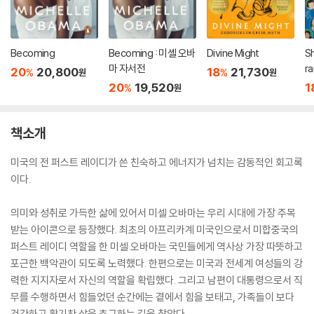
Becoming
Becoming : 미셸 오바
Divine Might
S
마 자서전
ra
20
20,800
18
21,730
%
%
원
원
S
20
19,520
1
%
원
nt
-
n 
책소개
g
gy
미국의 전 퍼스트 레이디가 쓴 친숙하고 에너지가 넘치는 감동적인 회고록
이다.
의미와 성취로 가득한 삶에 있어서 미셀 오바마는 우리 시대에 가장 주목
받는 아이콘으로 등장했다. 최초의 아프리카계 미국인으로서 미합중국의
퍼스트 레이디 역할을 한 미셀 오바마는 국민들에게 역사상 가장 따뜻하고
포근한 백악관이 되도록 노력했다. 한편으로는 미국과 전세계 여성들의 강
력한 지지자로서 자신의 역할을 확립했다. 그리고 남편이 대통령으로서 직
무를 수행하면서 힘들었던 순간에는 곁에서 힘을 보태고, 가족들이 보다
건강하고 활기찬 삶을 추구하는 길을 찾았다.