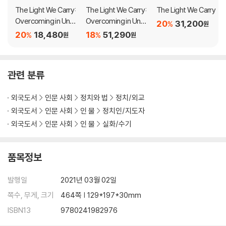
balancing the demands of motherhood and work, to her time
The Light We Carry:
The Light We Carry:
The Light We Carry
spent at the world's most famous address. With unerring hon
Overcoming in Unce
Overcoming in Unce
20
31,200
%
원
esty and lively wit, she describes her triumphs and her disapp
rtain Times
rtain Times
20
18,480
18
51,290
%
%
원
원
ointments, both public and private, telling her full story as she
has lived it -- in her own words and on her own terms.
관련 분류
Warm, wise, and revelatory, Becoming is the deeply personal r
eckoning of a woman of soul and substance who has steadily
외국도서
인문 사회
정치와 법
정치/외교
defied expectations -- and whose story inspires us to do the
외국도서
인문 사회
인 물
정치인/지도자
same.
외국도서
인문 사회
인 물
실화/수기
품목정보
발행일
2021년 03월 02일
쪽수, 무게, 크기
464쪽 | 129*197*30mm
ISBN13
9780241982976