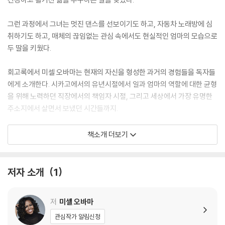
그런 과정에서 그녀는 멋진 댄스를 선보이기도 하고, 자동차 노래방에 심
취하기도 하고, 매체의 끊임없는 관심 속에서도 현실적인 엄마의 모습으로
두 딸을 키웠다.
회고록에서 미셀 오바마는 현재의 자신을 형성한 과거의 경험들을 독자들
에게 소개한다. 시카고에서의 유년시절에서 일과 엄마의 역할에 대한 균형
을 위해 노력하던 직장에서의 책임자 시절, 그리고 세상에서 가장 유명한
주소지에서 살면서 보냈던 시간들까지.
정직함과, 활기 넘치는 위트로 그녀는 공적, 사적으로 경험했던 성공과 좌
책소개 더보기
절의 순간들을 설명한다. 자신의 언어와 말로써 살아왔던 그대로 이야기를
전한다. 따뜻함과, 현명함, 그리고 영감을 주는 “Becoming”은 끊임없이
요구되는 당위적인 기대를 거역하는 한 여성의 영혼과 실체에 대한 지극히
저자 소개
1
개인적인 평가이다. 그리고 미셀의 이야기는 우리도 같은 방식으로 살아갈
수 있도록 격려한다.
저
미셸 오바마
THE NO. 1 BESTSELLER
관심작가 알림신청