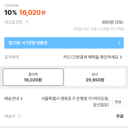
17,800
원
10
16,020
YES포인트
890원 (5%)
5만원 이상 구매 시 2천원 추가 적립
앱 다운 시 1천원 상품권
결제혜택
카드/간편결제 혜택을 확인하세요
종이책
원서
16,020
원
29,650
원
배송안내
서울특별시 영등포구 은행로 11(여의도동,
변경
일신빌딩)
배송비
무료