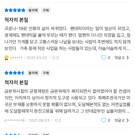
종이책
구매
2019년 말 중국 우한에서부터 시작한 코로나-19 전염병은 전 세계에 퍼
적자의 본질
져나가, 지구를 뒤흔들어 놓았다. 팬데믹 시대에 돌입하며, 2020년 세계
경제 성장률은 -4.4%, 미국의 경제 성장률은 -3.5%로 75년 만에 최악의
코로나-19로 인류의 삶이 바뀌었다. 팬데믹이라는 말이 일상이 되었고,
경제에도 팬데믹을 붙여 부르는 때가 됐다. 멀쩡히 다니던 직장을 잃고, 잘
수치를 기록했다. 그야말로, 2차 세계 대전 이후 최악의 불황이 찾아왔다
나가던 가게를 닫고 고통스러운 나날을 보내는 사람이 주변에도 적지 않게
고 해도 과언이 아니다. 이러한 시기에 각국 정부는 중요한 결단을 내려야
보인다. 가족 중에 작은 사업을 하는 사람들이 있는데, 아슬아슬하게 지금
할 시점에 다다랐다. 어떻게 해야 팬데믹 시대의 경제 불황을 돌파할 수 있
이 시기를 보내고 있다고 한다. 일종의 하소연은 정부에게로 화살이 돌아
을까?
c****1
2021.03.02.
신고
0
댓글
0
간다.
경제 부양에 과감하게 재정을 투입해야 하는 현시점에서도 적자 공포증은
정책 결정에 발목을 잡는다. ‘어떻게 재원을 마련할 건데?’라는 질문이 터
종이책
구매
져 나온다. 하지만 진실을 알게 되면, 공포증에서 벗어나 중요한 정책을 시
적자의 본질
의적절하게 펼치도록 할 수 있을 것이다. 지금, 그 진실을 깨우치도록 하는
금본위시절의 균형재정은 금본위제가 폐지되면서 없어졌어야 할 컨셉이
데 현대 화폐 이론(MMT)이 중심에 있다.
지만, 아직까지 남아서 정치적 도구로 사용되고 있다. 화폐주권국가인 미
바이든은 정부 출범 시 역대급 재정 확대를 예고했다. 코로나-19로 무너진
국은 부채를 상환하지 못할 확률이 없으며, 도달해본적도 없는 자연실업률
경제를 되살리기 위해서 과감한 재정 투입 없이는 불가능하다고 판단했을
에 도달할때까지 완전고용을 위해 달려가고 그 반대급부인 실물자원의 한
것이다. 그간 적자 공포증에 빠진 정치권은 재정 확대에 부정적인 시각을
계만 조심한다면 인플레이션으로부터 세상을 방어할수 있다는 주장이다.
j********8
2021.08.03.
신고
0
댓글
0
보였지만, 바이든은 과감한 재정 정책을 실행할 예정이다. 그가 이러한 결
결국 재정정책으로
단을 내린 배경에 MMT가 있다는 것은 이미 알려진 사실이다. 그리고 MM