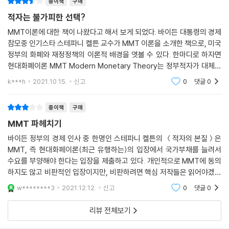
종이책
구매
T 경제학자 스테파니 켈튼이 바이든 정부의 경제 정책을 의미하는 ‘바이드
노믹스’를 설계한 인물 중 한 명이라는 사실도 거론되며, 논란이 되었다. 그
적자는 불가피한 선택?
러면서 많은 이가 MMT에 주목하게 되었다. 과연 바이든 정부는 팬데믹 시
MMT이론에 대한 책이 나왔다고 해서 보게 되었다. 바이든 대통령의 경제
대 돌파의 열쇠, 바로 MMT가 가지고 있다고 판단하는 것일까?
참모중 인기스타 스테파니 켈튼 교수가 MMT 이론을 소개한 책으로, 미국
정부의 화폐와 재정정책의 이론적 배경을 엿볼 수 있다. 한마디로 하자면
MMT는 모두를 위한 경제를 실현하는 것이 목적이다
현대화폐이론 MMT Modern Monetary Theory는 정부적자가 대체로
MMT, 즉 현대 화폐 이론의 주장은 무엇일까?
경제에 좋은 영향을 끼친다는 사실을 입증함으로써 정치와 경제를 보는 시
k***h
2021.10.15.
신고
0
댓글
0
각을 바꾸는 것으로, 재정적
우선, MMT는 화폐 주권을 지닌 국가는 어디라도 자국의 화폐를 발행하여
종이책
구매
필요한 곳에 자유롭게 사용할 수 있으며, 그렇게 해도 빈털터리가 되지 않
MMT 파헤치기
는다고 주장한다. 필요한 만큼 화폐를 발행할 수 있는 국가가 망할 리 없다
는 의미이다. 그런데 이런 주장에서 오해가 발생한다. ‘무조건 화폐를 찍어
바이든 정부의 경제 인사 중 한명인 스테파니 켈튼의 ＜적자의 본질＞은
MMT, 즉 현대화페이론(최근 유행하는)의 입장에서 국가부채를 늘려서
내기만 하면 된다는 말인가?’라고 말이다. 그러나 MMT의 주장에 ‘무조
수요를 부양해야 한다는 입장을 제출하고 있다. 개인적으로 MMT에 동의
건’은 없다. 제한도 있고 안전장치도 있다. 다만, 재정 적자가 제한이 아니
하지도 않고 비판적인 입장이지만, 비판하려면 핵심 저작들은 읽어야겠다
라는 것이다. MMT가 말하는 제한은 인플레이션이며, 안전장치는 완전 고
는 생각에 구입하였다. 특히 바이든 정부의 경제관료라는 점에서도 이 사
용이다.
w********3
2021.12.12.
신고
0
댓글
0
람 책을 읽어야 겠다고 생
또한, MMT는 국채 발행과 세금이 재원 마련의 필수 요소가 아니라고 이
리뷰 전체보기
야기한다. 국채 발행은 이자율 조절을 위해, 세금 징수는 지원 확보를 위해
필요하다고 주장한다. 이러한 주장에는 보편적인 관념을 깨부수는 이론적