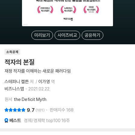
미리보기
사이즈비교
공유하기
소득공제
적자의 본질
재정 적자를 이해하는 새로운 패러다임
스테파니 켈튼
저
이가영
역
비즈니스맵
2021.02.22.
원서
the Deficit Myth
9.7
판매지수
168
101
베스트
경제/경제학 top100 16주