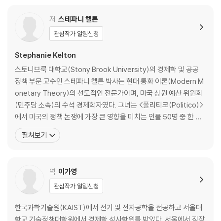
저
스테파니 켈튼
관심작가 알림신청
Stephanie Kelton
스토니브룩 대학교(Stony Brook University)의 경제학 및 공공
정책 부문 교수인 스테파니 켈튼 박사는 현대 통화 이론(Modern M
onetary Theory)의 선도적인 전문가이며, 미국 상원 예산 위원회
(민주당 소속)의 수석 경제학자였다. 그녀는 <폴리티코(Politico)>
에서 미국의 정책 논쟁에 가장 큰 영향을 미치는 인물 50명 중 한 명
으로 지명되었다. 켈튼 박사는 정책 입안자를 비롯해 전 세계 투자 은
펼쳐보기
행이나 포트폴리오 관리자에게 조언을 주고 있으며, 라디오와 텔레
비전에 정기적으로 출연하는 경제 해설자이다. 그녀는 많은 학술 출
판물을 출간했으며, <블
역
이가영
관심작가 알림신청
한국과학기술원(KAIST)에서 전기 및 전자공학을 전공하고 서울대
학교 기술정책대학원에서 경제학 석사학위를 받았다. 서울에서 직장