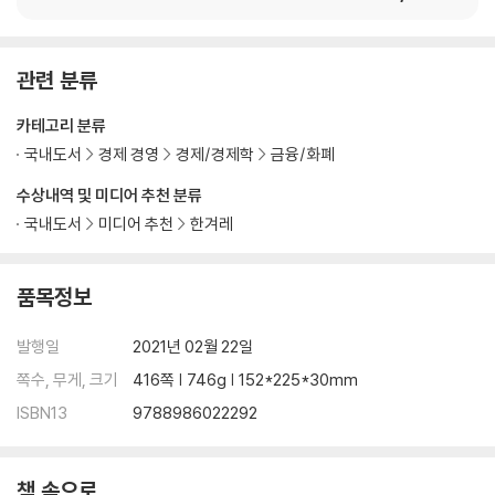
관련 분류
카테고리 분류
국내도서
경제 경영
경제/경제학
금융/화폐
수상내역 및 미디어 추천 분류
국내도서
미디어 추천
한겨레
품목정보
발행일
2021년 02월 22일
쪽수, 무게, 크기
416쪽 | 746g | 152*225*30mm
ISBN13
9788986022292
책 속으로