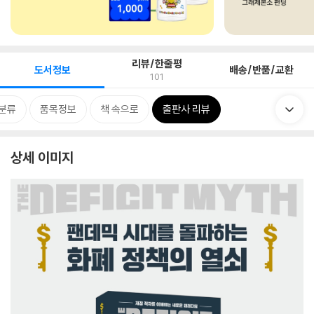
리뷰/한줄평
도서정보
배송/반품/교환
101
분류
품목정보
책 속으로
출판사 리뷰
상세 이미지