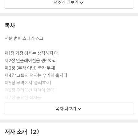
올랐다. 그러면서 전 세계가 MMT를 주목하게 되었다. 이처럼 바이든과 함
책소개 더보기
께 수면 위로 올라온 MMT는 과연 어떤 주장을 펼치는 이론일까?
이 책, 『적자의 본질(The Deficit Myth)』은 바이든 대선 캠프 경제 TF에
목차
영입되었던 것으로 알려진 MMT 경제학자 스테파니 켈튼 박사가 재정 적
자의 본질을 중심으로 MMT를 설명하는 책이다. 그녀는 이 책을 통해 전
서문 범퍼 스티커 쇼크
세계가 주목하게 된 MMT에 관해 명확하고 역동적으로 설명한다. 객관적
인 근거와 명망 높은 인물들의 다양한 주장을 제시하여 독자에게 확신을
제1장 가정 경제는 생각하지 마
안겨 준다. 이 책은 어째서 MMT가 팬데믹 시대를 돌파하는 데 주요한 이
제2장 인플레이션을 생각하라
론인지, 그 중심에서 고스란히 피해를 보고 있는 독자 모두에게 공감대를
제3장 (부채 아닌) 국가 부채
형성해줄 것이다.
제4장 그들의 적자는 우리의 흑자다
제5장 무역에서 ‘승리’하기
제6장 우리에겐 자격이 있다!
제7장 중요한 적자들
제8장 사람을 위한 경제 만들기
목차 더보기
감사의 글
주석
저자 소개
2