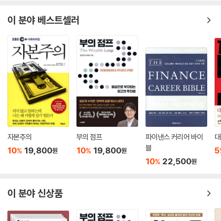
아니라고 이야기한다. 화폐 주권이 있는 국가라면, 어디든 MMT를 적용할
수 있다는 설명이다.
이 분야 베스트셀러
과도한 부채로 인해 디폴트를 선언한 그리스는 MMT를 비판하는 예로 자
주 거론된다. 그러나 한 가지 짚고 넘어가야 할 것이 있다. 그리스는 드라크
마 대신 유로를 채택하며, 화폐 주권을 포기했다는 사실이다. 화폐 주권을
포기한 그리스는 MMT의 적용 범위에서 벗어난 것이다. 스테파니 켈튼은
??적자의 본질??에서 왜 그리스가 디폴트에 빠질 수밖에 없었는지 설명
한다.
일본의 재정 적자는 무려 1,000조 엔 규모이다. 우리의 염려대로 일본이
엄청난 규모의 재정 적자를 막지 못해 디폴트에 빠질 수도 있을까? 켈튼 박
사는 그럴 리 없다고 이야기한다. 그 이유도 ??적자의 본질??에서 설명해
놓았다. 우리나라와 지위가 비슷한 일본의 경우를 살펴보면, 시사하는 점
자본주의
부의 점프
파이낸스 커리어 바이
대
이 많다. 오히려 우리가 새로운 시각으로 경제 상황을 살펴봐야 할 시점임
블
10
19,800
10
19,800
5
%
%
원
원
을 알 수 있을 것이다.
10
22,500
%
원
그렇다면, 우리나라도 MMT를 정책에 적용할 수 있을까? 물론이라고 저
자는 이야기한다. 화폐 주권을 보유하고 있으며, 가계 적자가 급상승 중인
이 분야 신상품
현재 우리나라의 경제 상황에서 MMT가 경제 위기를 돌파하는 데 고려해
볼 만한 카드가 되리라고 기대할 수 있다.
아직은 대부분 MMT를 ‘그런 곳은 없다’라는 의미의 ‘유토피아’처럼 허무