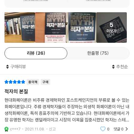
일반 국민뿐만 아니라 정치인이나 정책 결정권자 사이에도 재정 적자가 위
험이고 제거해야 할 대상이라는 편견과 고정 관념이 자리하고 있다. 심지
어 몇몇 정치인은 이러한 적자를 향한 공포심을 자신의 정책을 펼치는 도
5
구로 활용한다. 적자 신호를 과장하여 공포증을 유발하고 일반 국민을 위
더보기
한 정책을 펼치지 않아도 용인하도록 국민을 호도한다.
재정 적자의 본질은 이러한 공포증에 가려져 있다. 가정의 적자는 위험하
지만, 재정 적자는 가계 적자와 다르다. 위험하지 않을뿐더러 민간 부문의
리뷰
26
한줄평
75
흑자를 불러오기도 한다. 이것이 본질이다. 오히려 재정 흑자가 위험한 경
우도 있다. 그것은 이론뿐만 아니라 역사가 알려준다. 재정 흑자 시기에 불
구매리뷰
추천순
황이 찾아온 기록은 쉽게 찾아볼 수 있다. 예를 들어, 1920년에서 1930년
사이 미국 정부는 부채를 탕감하고 흑자를 기록했다. 하지만 1929년, 오히
종이책
구매
려 미국은 불황에 빠졌다. 빌 클린턴 정부도 수십 년 만에 재정 흑자를 기록
했으나, 닷컴 버블 붕괴로 경제 위기를 겪어야 했다. 이처럼 재정 흑자가 반
적자의 본질
드시 호황을 가져오는 것은 아니다.
현대화폐이론은 비주류 경제학파인 포스트케인지언의 부류로 볼 수 있는
무엇보다 국가 경제를 가정 경제와 같은 테이블에 놓고 생각하는 틀에서
화폐이론입니다. 주류 경제학자들이 주장하는 외생적 화폐이론이 아닌 내
벗어나야 한다. 그 차이를 인식하고 본질을 헤아려야 한다. 재정 적자는 위
생적화폐이론, 특히 증표주의에 기반하고 있습니다. 현대화폐이론에서 가
험하다는 공포에서 벗어나 재정 적자를 보는 관점을 바꿔야 한다.
장 유명한 학자는 렌덜레이이고 시장의 이목을 집중시켰던 학자는 스테파
니 켈튼으로 볼 수 있는데, 렌덜레이의 책은 교과서적으로 다소 어렵게 작
c***7
2021.11.08.
신고
0
댓글
0
성되어있는 반면 스
팬데믹 시대를 돌파하는 데 필요한 정책의 열쇠는 무엇인가?