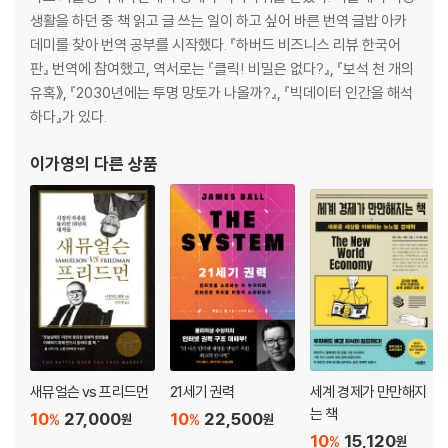
생활을 하던 중 책 읽고 글 쓰는 일이 하고 싶어 바른 번역 글밥 아카
데미를 찾아 번역 공부를 시작했다. 『하버드 비즈니스 리뷰 한국어
판』 번역에 참여했고, 역서로는 『클릭! 비밀은 없다?』, 『보석 천 개의
유혹》, 『2030년에는 투명 망토가 나올까?』, 『빅데이터 인간을 해석
하다』가 있다.
이가영
의 다른 상품
새뮤얼슨 vs 프리드먼
21세기 권력
세계 경제가 만만해지
는 책
10
27,000
10
22,500
%
%
원
원
10
15,120
%
원