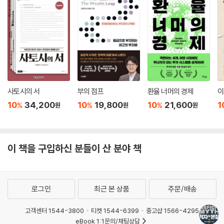
맹랑한 꿈을 심어주는 이론으로 인식하고 있다. 그러나 자세한 면면을 살
펴보면, 알려진 것처럼 허무맹랑하기만 한 이론은 아니라고 판단하게 될
것이다. MMT를 온전히 정책에 실현하는 것은 쉬운 일이 아니다. 그러나
MMT의 주장을 받아들인다면, 편견과 고정 관념에 사로잡혀 경제 정책을
보았던 잘못된 관점을 바꿀 수 있을 것이다. 그렇게 조금씩 바꾸어 간다면,
이 사회에 꼭 필요한 경제 정책의 방향이 무엇인지 알 수 있을 것이다. 무엇
보다 먼저, 재정 적자를 가계 적자와 같은 테이블에 놓고 바라보는 잘못된
시각과 재정 적자 공포증에서 벗어나야 한다. 이것이 스테파니 켈튼이 ??
사토시의 서
부의 점프
환율 너머의 경제
이
적자의 본질??을 통해 첫 번째로 이루고자 하는 핵심이다.
10
34,200
10
19,800
10
21,600
1
%
%
%
원
원
원
이 책을 구입하신 분들이 산 분야 책
로그인
최근 본 상품
주문/배송
고객센터 1544-3800
티켓 1544-6399
중고샵 1566-4295
eBook 1:1문의/채팅상담