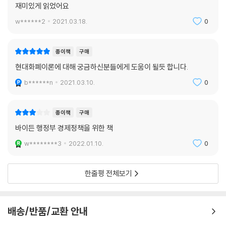
재미있게 읽었어요
관점을 제시한다. 그러면서 그녀는 국민을 위한 경제를 실현하는 데 중요
w******2
2021.03.18.
0
한 방안을 제시한다. MMT는 실현 불가능한 가상을 펼쳐 보이는 이론이 아
니다. 오랫동안 쌓여온 화폐와 적자에 관한 고정 관념을 바로잡는 이론이
다.
종이책
구매
여전히 MMT는 오해와 편견 속에서 잘못된 사실을 두고 판단되고 있다. M
현대화폐이론에 대해 궁금하신분들에게 도움이 될듯 합니다.
MT 경제학자 스테파니 켈튼은 이러한 인식을 바로잡고자 이 책을 출간했
b******n
2021.03.10.
0
다. 화폐의 흐름과 재정 적자의 진실을 파헤쳐 우리가 놓치고 지금껏 이야
기하지 않은 중요한 담론을 수면 위에 올려놓는다.
재정 적자는 접어두고, 우리 사회의 발전과 국민 모두를 이롭게 할 경제를
종이책
구매
실현하는 데 필요한 더 중요한 적자에 관해 고민하고 바로잡자고 이야기한
바이든 행정부 경제정책을 위한 책
다.
w********3
2022.01.10.
0
우리나라 경제 정책에 MMT 적용, 가능할까?
한줄평 전체보기
어쩌면 MMT는 기축 통화, 즉 달러를 발행하는 국가인 미국에만 적용할
수 있는 이론으로 보인다. 미국 달러가 원화를 비롯해 다른 국가의 화폐에
비할 수 없을 만큼 특별한 힘을 지닌 것은 사실이다. 그러나 MMT 경제학
배송/반품/교환 안내
자들은 단순히 기축 통화를 보유한 국가인 미국에만 MMT가 유효한 것은