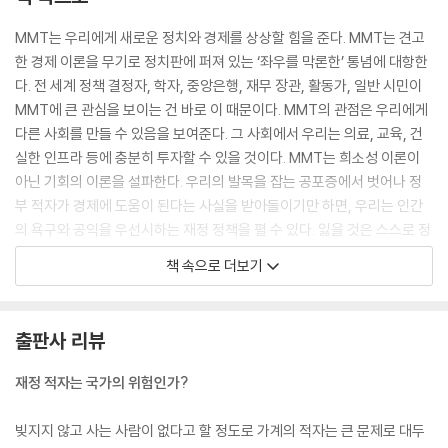
MMT는 우리에게 새로운 정치와 경제를 상상할 힘을 준다. MMT는 견고
한 경제 이론을 무기로 정치판에 퍼져 있는 ‘좌우를 막론한’ 통념에 대항한
다. 전 세계 정책 결정자, 학자, 중앙은행, 재무 장관, 활동가, 일반 시민이
MMT에 큰 관심을 보이는 건 바로 이 때문이다. MMT의 관점은 우리에게
다른 사회를 만들 수 있음을 보여준다. 그 사회에서 우리는 의료, 교육, 건
실한 인프라 등에 충분히 투자할 수 있을 것이다. MMT는 희소성 이론이
아닌 기회의 이론을 설파한다. 우리의 발목을 잡는 공포증에서 벗어나 정
부 적자가 경제에 도움이 된다는 사실을 받아들이기만 하면, 우리는 인간
의 욕구와 공익을 우선시하는 재정 정책을 펼 수 있다. 잃을 것은 스스로 정
한 제약뿐이다.
책 속으로 더보기
--- ‘서문’ 중에서
헌법은 투표를 통해 뽑힌 국민의 대표인 국회의 손에 지갑을 열 권리를 주
출판사 리뷰
었다. 그러나 현실에서 국회는 재정 적자 공포증에 사로잡혀, 우리의 발목
을 잡는 진짜 적자를 해결하는 데 그 권리를 행사하지 못하고 있다. 현재 부
재정 적자는 국가의 위험인가?
채와 적자에 맞추어진 예산 논의의 초점을 정말 중요한 적자로 돌려놓음으
로써, MMT는 결핍의 서사를 기회의 서사로 바꾸고 우리에게 새로운 정치
빚지지 않고 사는 사람이 없다고 할 정도로 가계의 적자는 큰 문제로 대두
와 새로운 경제를 상상할 힘을 준다.