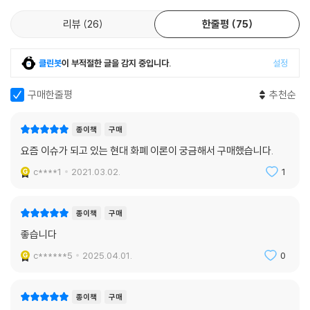
근거가 담겼다. 그러므로 MMT가 무조건 증세를 주장한다는 이야기도 오
리뷰
26
한줄평
75
해일 뿐이다. MMT가 원론적으로 증세를 주장하는 것은 아니지만, 물론
부자 증세는 필요하다고 이야기한다. 다만, 재원 확보가 부자 증세의 이유
는 아니라고 말한다. 더 중요한 다른 이유가 있다는 것이다.
클린봇
이 부적절한 글을 감지 중입니다.
설정
MMT가 주장하는 핵심은 국민을 위한 경제를 실현하는 것이다. 국민을 위
해 필요한 인프라와 사회 체계를 구축하도록 하는 데 MMT는 좋은 이론적
구매한줄평
추천순
바탕이 된다. 말하자면, MMT는 모두를 위한 경제 실현을 목적으로 한다.
누구나 부당한 불완전 고용에 피해 보지 않고, 누구나 공공의 보호 아래 살
종이책
구매
아가는 것을 목적으로 한다. 모두가 함께 살아갈 수 있는 경제를 이룩하는
요즘 이슈가 되고 있는 현대 화폐 이론이 궁금해서 구매했습니다.
게 MMT의 목적이다.
c****1
2021.03.02.
1
MMT, 모두를 위한 경제 담론을 제시한다
종이책
구매
지금까지 MMT를 완전히 실현한 국가는 없다. 하지만 서서히 많은 국가가
좋습니다
MMT에 근접한 정책을 펼쳐 보이기 시작했다. 특히 팬데믹 시대의 도래는
c******5
2025.04.01.
0
자연스레 MMT를 기반으로 한 경제 정책을 시도하도록 이끌고 있다.
MMT를 추종하는 대표적인 경제학자, 스테파니 켈튼은 ??적자의 본질(t
he Deficit Myth)??을 통해 MMT를 알기 쉽게 설명한다. 누구나 두려워
종이책
구매
하는 재정 적자의 본질이 무엇인지 이야기하며, 재정 정책을 보는 새로운