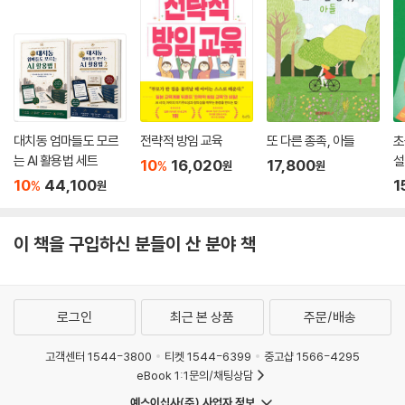
대치동 엄마들도 모르
전략적 방임 교육
또 다른 종족, 아들
초
는 AI 활용법 세트
설
10
16,020
17,800
%
원
원
10
44,100
1
%
원
이 책을 구입하신 분들이 산 분야 책
로그인
최근 본 상품
주문/배송
고객센터 1544-3800
티켓 1544-6399
중고샵 1566-4295
eBook 1:1문의/채팅상담
예스이십사(주) 사업자 정보