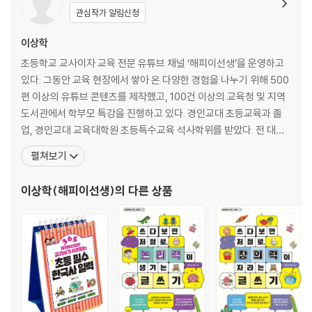
- 학교가 시시하다는 아이, 도대체 왜 그럴까요?
관심작가 알림신청
- 학교 가기 싫다는 말을 자주 해요
- 교과서가 필기한 흔적 없이 깨끗해요
이상학
- 선생님이 자기를 싫어한다고 하는데, 연락해서 여쭤봐야 할까요?
초등학교 교사이자 교육 전문 유튜브 채널 ‘해피이선생’을 운영하고
- 친구들이 모둠활동에서 끼워주지 않는대요
있다. 그동안 교육 현장에서 쌓아 온 다양한 경험을 나누기 위해 500
- 아이가 친구에게 맞고 왔어요. 친구 부모에게 바로 연락해도 되나요?
편 이상의 유튜브 콘텐츠를 제작했고, 100건 이상의 교육청 및 지역
- 아이끼리 싸웠는데 상대 아이 부모가 학폭위를 열겠다는데 어떻게 진행
도서관에서 학부모 특강을 진행하고 있다. 경인교대 초등교육과 졸
되나요?
업, 경인교대 교육대학원 초등특수교육 석사학위를 받았다. 전 대한
- 스마트폰을 사달라고 떼를 쓰는데 어떻게 설득해야 할까요?
민국 해군 교육사령부 교관연수과정 수석교관, 서울 노량진 희소고
펼쳐보기
- 아이가 스마트폰 중독인 것 같아요
시학원(쌤플러스) 초등교사 임용고시 대표 강사를 역임했고 교육청
- 아이돌 가수에게 심하게 빠져 있어요
및 지역 도서관 학부모 교육을 강연하였다. 지은 책으로는 [참 쉬운!
이상학(해피이선생)
의 다른 상품
- 집이 아니면 화장실을 못 가는데 어쩌죠?
어린이 따라쓰기] 시리즈, 『초3보다 중요한 학년은 없습
- 아이가 편식이 심한데 선생님이 억지로 먹게 하신대요
- 학년별로 용돈은 얼마가 적당할까요?
- 아이가 학급 임원·전교 어린이 회장 선거에 나가고 싶어 해요
- 차상위 계층 혜택 신청을 선생님이 다 알게 되나요?
Chapter 3 학습 질문: 정말 초3 때부터 격차가 벌어지기 시작하나요?
- 한자 급수를 따게 해야 할까요?