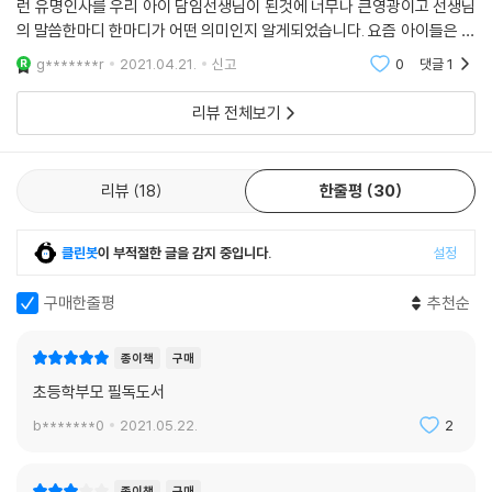
런 유명인사를 우리 아이 담임선생님이 된것에 너무나 큰영광이고 선생님
의 말씀한마디 한마디가 어떤 의미인지 알게되었습니다. 요즘 아이들은 우
리때와 당연히 틀립니다. 더 조심스럽고 더 예민합니다. 그러기에 더 사랑
g*******r
2021.04.21.
신고
0
댓글
1
을 주어야
리뷰 전체보기
리뷰
18
한줄평
30
클린봇
이 부적절한 글을 감지 중입니다.
설정
구매한줄평
추천순
종이책
구매
초등학부모 필독도서
b*******0
2021.05.22.
2
종이책
구매