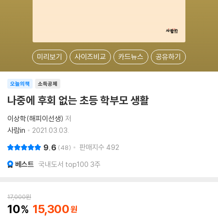
미리보기
사이즈비교
카드뉴스
공유하기
오늘의책
소득공제
나중에 후회 없는 초등 학부모 생활
이상학(해피이선생)
저
사람in
2021.03.03.
9.6
판매지수
492
48
베스트
국내도서 top100 3주
17,000
원
10
15,300