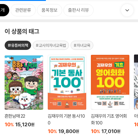
소개
관련분류
품목정보
출판사 리뷰
이 상품의 태그
#유튜버의책
#교사의자녀교육법
#자녀교육
흔한남매 22
김재우의 기본 동사 10
김재우의 기초 영어회
아
0
화 100
10
15,120
1
%
원
10
19,800
10
17,010
%
%
원
원