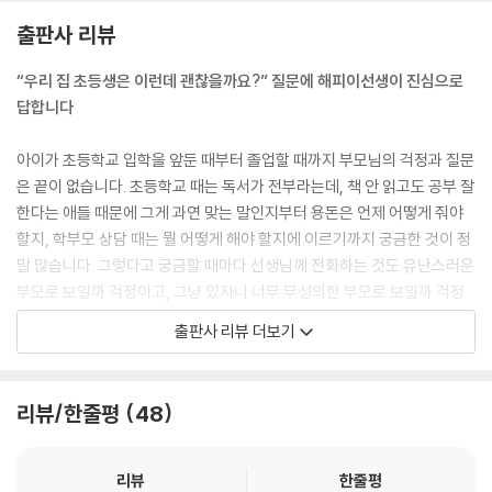
- 아이 글씨체가 너무 엉망이에요
출판사 리뷰
Chapter 4 학교와 부모 관계 질문: 너무 가깝지도 너무 멀지도 않게
“우리 집 초등생은 이런데 괜찮을까요?” 질문에 해피이선생이 진심으로
- 고학년 아이의 공개수업에 꼭 참석해야 하나요?
답합니다
- 담임 선생님과 상담할 때 요령이 따로 있을까요?
- 전화 상담을 하면 무성의한 부모로 보일까요?
아이가 초등학교 입학을 앞둔 때부터 졸업할 때까지 부모님의 걱정과 질문
- 1학기 학부모 상담 때는 무엇을 물어봐야 할까요?
은 끝이 없습니다. 초등학교 때는 독서가 전부라는데, 책 안 읽고도 공부 잘
- 2학기 학부모 상담 때는 무엇을 물어봐야 할까요?
한다는 애들 때문에 그게 과연 맞는 말인지부터 용돈은 언제 어떻게 줘야
- 아이의 단점을 선생님과 공유하는 것이 좋을까요?
할지, 학부모 상담 때는 뭘 어떻게 해야 할지에 이르기까지 궁금한 것이 정
- 아이 성적표에 온통 좋은 글만 있는데 그대로 믿어야 할까요?
말 많습니다. 그렇다고 궁금할 때마다 선생님께 전화하는 것도 유난스러운
- 선생님이 성적표에 아이에 대해 안 좋게 쓰셨는데 연락해야 할까요?
부모로 보일까 걱정이고, 그냥 있자니 너무 무성의한 부모로 보일까 걱정
- 아이가 임원이면 부모가 학교 일을 꼭 해야 하나요?
스럽습니다.
- 이상적인 교사와 학부모의 관계는 무엇일까요?
출판사 리뷰 더보기
- 담임 선생님에게 부모의 이혼 사실을 이야기하는 것이 좋을까요?
이미 그 시기를 지나온 이들에게는 아무것도 아닌 사소한 것들이지만 초등
학부모에게는 절대 사소한 것들이 아니죠. 그래서 맘카페에 글을 올리면,
Chapter 5 아이의 사춘기 질문: 요즘은 사춘기도 빠릅니다
리뷰/한줄평
48
각양각색의 대답이 달립니다. 이 엄마 말을 들으면 괜찮은 것 같은데, 또 저
- 남자(여자) 아이가 저희 아이에게 갑자기 뽀뽀를 했대요
엄마 말을 들으면 가만히 있다가는 큰일날 것 같고 도대체 종잡을 수가 없
- 《사춘기와 성》이란 책을 너무 탐독하는데 괜찮을까요?
습니다.
- 초등 성교육, 부모가 집에서 어떻게 접근해야 할까요?
리뷰
한줄평