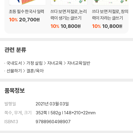
- 초등 고학년, 중학교 수학 선행학습을 시켜야 할까요?
초등 필수 한국사 일력
쓰다 보면 저절로, 논리
쓰다 보면 저절로, 창의
- 아이가 책상에 단 10분을 제대로 앉아 있지 못해요
력이 생기는 글쓰기
력이 자라는 글쓰기
10
20,700
%
- 아이가 너무 소극적이고 친구도 없는 것 같아서 걱정스러워요
원
10
10,800
10
10,800
%
%
원
원
- 아이가 이것저것 다 배우고 싶다며 학원을 못 끊게 해요
- 아이가 글쓰기를 정말 싫어해요
- 아이가 물을 무서워하는데 생존 수영 수업에 빠질 수 있을까요?
- 교과 학원을 보내는 적절한 시점이 언제일까요?
관련 분류
- 한국사능력검정시험을 봐야 하나요?
- 논술·과학 학원에 보내야 할까요?
국내도서
가정 살림
자녀교육
자녀교육일반
- 자기주도학습을 할 수 있도록 어떻게 이끌어줘야 할까요?
선물하기
결혼/육아
- 학년별 자습 시간을 얼마나 잡아야 할까요?
- 영재 학급·영재원 교육이 상급학교에 갈 때 도움이 될까요?
품목정보
- 아이가 점수에 너무 연연하고 틀리는 것을 못 참아요
- 가정에서 아이의 진로 및 적성 교육은 어떻게 하면 좋을까요?
발행일
2021년 03월 03일
- 유튜버가 꿈인 아이, 괜찮을까요?
- 아이가 느린 학습자인 것 같아요
쪽수, 무게, 크기
352쪽 | 582g | 148*210*22mm
- 외국에서 학교를 다니고 있는데 한국에 들어갈 예정입니다
ISBN13
9788960498907
- 옆집 아이가 외부에서 주는 상을 받았대요