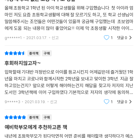
바심치지 않고 두 번은 오지 않을 초등 학부모 생활을 누려 보시기 바랍니
올해 초등학교 1학년 된 아이 학교생활을 위해 구입했습니다. 첫 아이라 엄
다.
Chapter 1 꼭 알아두면 좋은 학습 방법
마인 저도 요즘 초등학교생활에 대해 잘 모르기도 하고, 또 학교 선생님이
- 아이의 독서 습관을 기르는 효과적인 3가지 방법
말씀해주시는 조언들은 어떤것들이 있을까 궁금해 구입했는데 초보엄마
- 시험 성적을 올리는 3가지 방법
에게 도움 되는 내용이 많아 좋았어요!! 이제 막 초등생활 시작한 아이를
둔 엄마라면 한번쯤 읽어보시는 것 추천해요 :)
- 아이 혼자 공부하게 하는 4가지 방법
g******1
2021.03.17.
신고
1
댓글
0
- 초등 공부의 기본은 교과서
- 학원에 보내기 전에 꼭 확인해야 하는 사항
종이책
구매
- 아이의 집중력을 높이는 4가지 방법
후회하지않고자~
- 초등학생이 꼭 해야 하는 2가지 선행학습
입학할때 기대반 걱정반으로 아이를 등교시킨지 어제같은데 즐거웠던 1학
- 글쓰기를 잘하는 4가지 방법
년을 마치고 코로나와 함께시작한 2학년을 보내고 맞이한 3학년. 지금 잘
- 소극적인 아이의 발표력을 높이는 방법
하고있는건지? 앞으로 어떻게 해야하는건지 해답을 찾고자 저자의 지난
도서인 3학년책에 이어 구입하였다.기본적으로 저자의 생각에 동의하기
Chapter 2 꼭 알아두면 좋은 생활 지도 방법
에 이번책도 우리아이의 남은 학교생활을 설계하는데 큰 도움이돌것이라
- 나 전달법 vs. 너 전달법
9*****3
2021.03.19.
신고
1
댓글
0
고 믿는다.
- 아이의 자존감을 높이는 5가지 방법
- 선생님은 부모님의 부부싸움을 다 알고 있습니다
종이책
구매
- 혹시 가정에서 체벌을 하십니까?
예비학부모에게 추천하고픈 책
- 아이들의 자조 능력, 꼭 키워주세요
내년에 초등학부모가 된다막연히 어떤 준비를 해야할까 생각하다가 예스