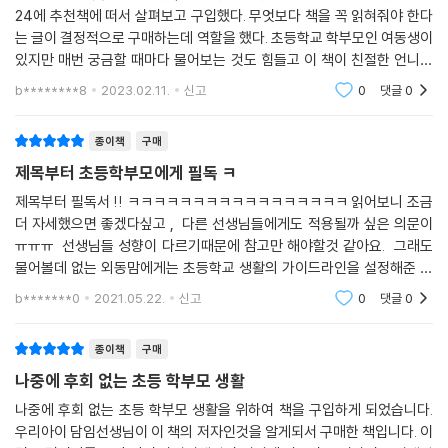
24에 추천책에 떠서 살펴보고 구입했다. 무엇보다 책을 꼭 읽혀줘야 한다
PART 3 학부모가 가장 알고 싶어 하는 학년별 준비와 방학 활용법
는 글이 결정적으로 구매하는데 역할을 했다. 초등학교 학부모인 여동생이
있지만 매번 궁금할 때마다 물어보는 것도 힘들고 이 책이 친절한 언니처
Chapter 1 새 학년, 어떻게 준비하고 무엇을 알아야 할까요?
럼 모든것이 잘 설명 돼있어서 궁금한 부분을 살펴보고 도움 받을 수 있어
b********8
2023.02.11.
신고
0
댓글
0
- 슬기로운 1학년 준비
정말 친절한 책이
- 슬기로운 2학년 준비
종이책
구매
- 슬기로운 3학년 준비
- 슬기로운 4학년 준비
제목부터 초등학부모에게 필독 ㅋ
- 슬기로운 5학년 준비
제목부터 필독서 !! ㅋㅋㅋㅋㅋㅋㅋㅋㅋㅋㅋㅋㅋㅋㅋㅋㅋ 읽어보니 조금
- 슬기로운 6학년 준비
더 자세했으면 좋겠다싶고 , 다른 선생님들에게도 적용될까 싶은 의문이
ㅠㅠㅠ 선생님들 성향이 다르기때문에 참고만 해야할것 같아요. 그래도
Chapter 2 방학은 어떻게 보내야 할까요?
물어볼데 없는 외동맘에게는 초등학교 생활의 가이드라인을 설정해준 책
같아서 감사하게 읽었습니다. 앞으로도 좋은책 기대 할께요 ^^
- 슬기로운 1~2학년 여름방학 보내기
b*******0
2021.05.22.
신고
0
댓글
0
- 슬기로운 1~2학년 겨울방학 보내기
- 슬기로운 3~4학년 여름방학 보내기
종이책
구매
- 슬기로운 3~4학년 겨울방학 보내기
나중에 후회 없는 초등 학부모 생활
- 슬기로운 5~6학년 여름방학 보내기
나중에 후회 없는 초등 학부모 생활을 위하여 책을 구입하게 되었습니다.
- 슬기로운 5~6학년 겨울방학 보내기
우리아이 담임선생님이 이 책의 저자인것을 알게되서 구매한 책입니다. 이
참고문헌