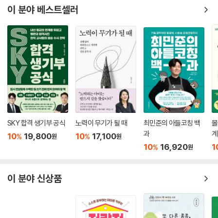
이 분야 베스트셀러
SKY 합격 생기부 공식
노력이 무기가 될 때
최민준의 아들코칭 백
몰
과
계
10
19,800
10
17,100
%
%
원
원
10
16,920
1
%
원
이 분야 신상품