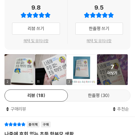
- 이성친구와 사귀기로 했다는데 그냥 놔둬도 될까요?
9.8
9.5
우리 부모님들이 왜 이렇게 걱정이 많고 궁금한 게 많을까요? 부모님 세대
- 아이가 친구들과 어울리다 성에 관련된 욕설을 했어요
와 다른 요즘의 초등 생활을 잘 모른다는 것도 이유가 될 수 있지만, 부모가
이끌어 주지 못해서 아이가 초등학생 때 들여야 할 습관을 제대로 잡지 못
Chapter 6 담임 선생님 질문: 가깝지만 거리가 필요합니다
리뷰 쓰기
한줄평 쓰기
하고, 상급학교에 가서 힘들어하는 모습을 보며 후회할까 봐 이것일 겁니
- 싫은 아이와 같은 반이 되지 않도록 부탁해도 될까요?
다. 그래서 주변에 초등교사가 있으면 붙잡고 물어보고 싶은 마음이 굴뚝
- 담임 선생님이 너무 마음에 안 들어서 다른 반으로 옮기고 싶어요
혜택 및 유의사항
혜택 및 유의사항
같습니다. 아이들을 현장에서 직접 만나고 가르치면서 쌓인 경험에서 우러
- 담임 교사 배정은 어떻게 하나요?
나온 답변이면 걱정이나 궁금증이 싹 날아갈 것 같으니까요. 하지만 현실
- 아이 반 배정은 어떻게 하나요?
은 이런 초등교사 지인이 없는 학부모님들이 대다수라는 점입니다.
- 선생님께 문자를 드렸는데 아무 답변이 없을 때는 어떡해야 할까요?
7
- 사립초등학교의 장점은 무엇인가요?
더보기
이런 학부모님을 위해 해피이선생이 이번에는 현장에서 만나 온 학생들과
- 혁신 초등학교와 일반 공립초등학교의 차이는 무엇인가요?
부모님과의 경험을 바탕으로 100여 개에 이르는 궁금증과 걱정에 초등교
- 선생님 눈에 예뻐 보이는 아이들의 특징은 무엇인가요?
2
11
3
사를 대표해 진심어린 답과 해결책을 제시합니다. 이를 통해 주변 말만 듣
- 부모님들에게 꼭 추천하고 싶은 책이 있나요?
리뷰
18
한줄평
30
고 잘못 알고 있던 것은 고치고, 잘하고 있던 것은 꾸준히 지속하며, 새롭게
- 선생님들은 어떤 부모님을 부담스러워하나요?
알게 되는 내용은 습득하여 적용할 수 있게 합니다.
- 이상적인 전학 시기는 언제인가요?
구매리뷰
추천순
- 선생님들은 방학 때 무엇을 하시나요?
초등 6년, 아이의 학창 생활에서 결코 적지 않은 시간이고, 평생 갈 습관을
- 정말 촌지 안 받으세요?
종이책
구매
들이는 중요한 시기입니다. 부모가 적절히 개입할 때와 놔둬도 될 때를 현
명하게 알려주는 〈나중에 후회 없는 초등 학부모 생활〉을 통해 더 이상 조
PART 2 학부모가 꼭 알아야 할 아이 지도 방법
나중에 후회 없는 초등 학부모 생활