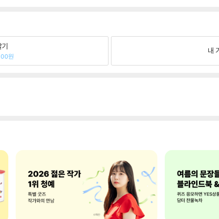
팔기
내 
600원