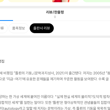
리뷰/한줄평
0
분류
품목정보
출판사 리뷰
평집
 비평집 『틀뢴의 기둥』(문학과지성사, 2021)이 출간됐다. 저자는 2005년 
으로 ‘지금-여기’에 유효한 문제들을 제기하며 꾸준한 활동을 보여왔다. 수록 글 
장하는 한 가상 세계에 붙여진 이름이다. “실제 현실 세계의 물리적?도덕적 법
정합적인 세계”를 일컫는 말이다. 또한 ‘틀뢴’은 형이상학적인 관념물들의 집합이 
tautology라고 말할 때 저자는 문학이라는 가상, 즉 틀뢴의 기둥을 묵묵히 