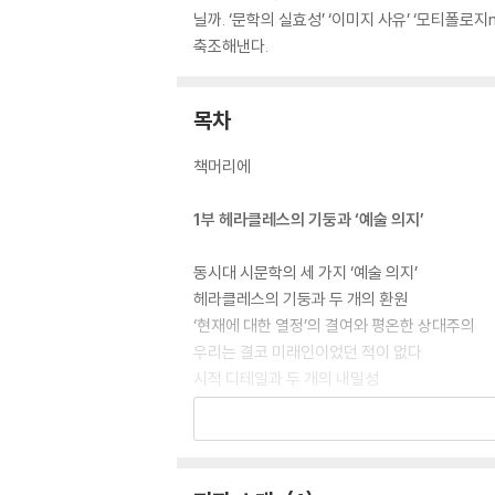
닐까. ‘문학의 실효성’ ‘이미지 사유’ ‘모티폴로
축조해낸다.
목차
책머리에
1부 헤라클레스의 기둥과 ‘예술 의지’
동시대 시문학의 세 가지 ‘예술 의지’
헤라클레스의 기둥과 두 개의 환원
‘현재에 대한 열정’의 결여와 평온한 상대주의
우리는 결코 미래인이었던 적이 없다
시적 디테일과 두 개의 내밀성
2부 문학의 실효성에 대하여
메시지의 전경화와 소설의 ‘실효성’ ―정치적·