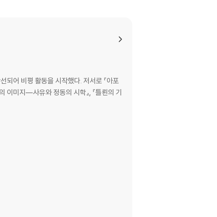
당선되어 비평 활동을 시작했다. 저서로 『아포
시의 이미지―사유와 정동의 시학』, 『틀뢴의 기