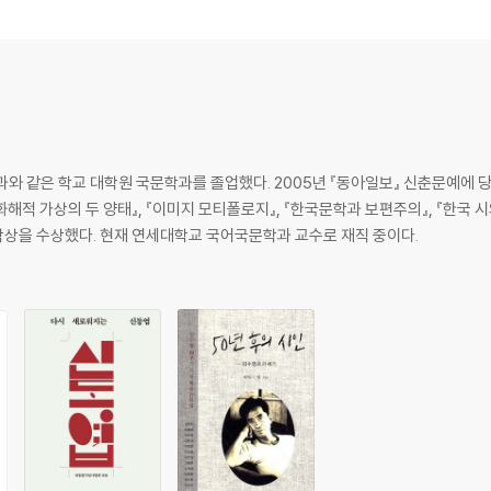
 명』 『흐르는 편지』 『군인이 천사가 되기를 바란 적 있는가』 읽기
와 같은 학교 대학원 국문학과를 졸업했다. 2005년 『동아일보』 신춘문예에 
화해적 가상의 두 양태』, 『이미지 모티폴로지』, 『한국문학과 보편주의』, 『한국 
문학상을 수상했다. 현재 연세대학교 국어국문학과 교수로 재직 중이다.