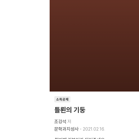
소득공제
틀뢴의 기둥
조강석
저
문학과지성사
2021.02.16.