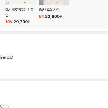
다시 새로워지는 신동
50년 후의 시인
엽
5
22,800
%
원
10
20,700
%
원
평론 일반
*20mm