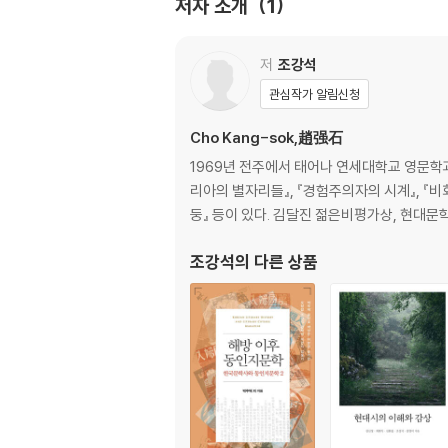
저자 소개
1
다시 문학의 실효성에 관하여―김숨 연작소설, 『한
치유로서의 문학, 증상으로서의 문학
존재 3부작과 이미지-서사
저
조강석
접힘과 펼침의 장소로서의 ‘이미지-사건’
관심작가 알림신청
‘정동’에 대한 생산적 논의를 위하여
Cho Kang-sok,趙强石
3부 21세기 몰리뉴 사고실험
1969년 전주에서 태어나 연세대학교 영문학과
리아의 별자리들』, 『경험주의자의 시계』, 『비
감은 눈과 세계의 이본
둥』 등이 있다. 김달진 젊은비평가상, 현대
십일월의 이야기 ―듣는 눈과 말하는 귀
음계(音界)의 안복(眼福)
조강석
의 다른 상품
무수히 문들인 시적 ‘틀뢴’
세계라는 기관과 생물(학)적 우울
언어와 실재의 신약(新約)
4부 이미지-사유의 별자리들
반묵시록적 이미지-사유
사물의 자취와 정동적 언어