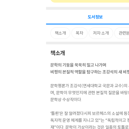
도서정보
책소개
목차
저자 소개
관련
책소개
문학의 기둥을 묵묵히 밀고 나가며
비평의 본질적 역할을 탐구하는 조강석의 새 비
문학평론가 조강석(연세대학교 국문과 교수)의 새
며, 문학이 무엇인지에 관한 본질적 질문을 바탕
문학상 수상작이다.
‘틀뢴’은 잘 알려졌다시피 보르헤스의 소설에 등
독자적 운영 체계를 지니고 있”는 “독립적이고 
재”이다. 문학이 가상이라는 것은 일종의 토톨로지