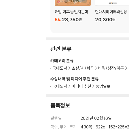
스푸마토게이트
해방 이후 동인지문학
현대시의이해와감상
발란사의 춤
5
23,750
20,300
%
원
원
불안의 우화
고요와 불안의 구도
구석으로부터의 타전
5부 모티폴로지 2020
관련 분류
카테고리 분류
토템과 화석, 그리고 낭만적 밤
국내도서
소설/시/희곡
비평/창작/이론
그럼에도 불구하고……
다시 타인의 고통에 대하여
수상내역 및 미디어 추천 분류
세 개의 죄의식
국내도서
미디어 추천
중앙일보
파국 이후 상상의 구조
품목정보
발행일
2021년 02월 16일
쪽수, 무게, 크기
430쪽 | 622g | 152*225