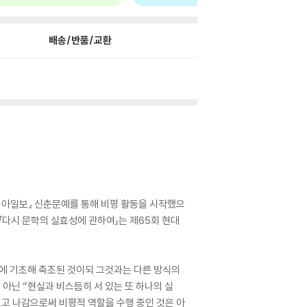
배송/반품/교환
『동아일보』 신춘문예를 통해 비평 활동을 시작했으
「다시 문학의 실효성에 관하여」는 제65회 현대
칙에 기초해 축조된 것이되 그것과는 다른 방식의
아닌 “현실과 비스듬히 서 있는 또 하나의 실
밀고 나감으로써 비평적 역할을 수행 중인 것은 아