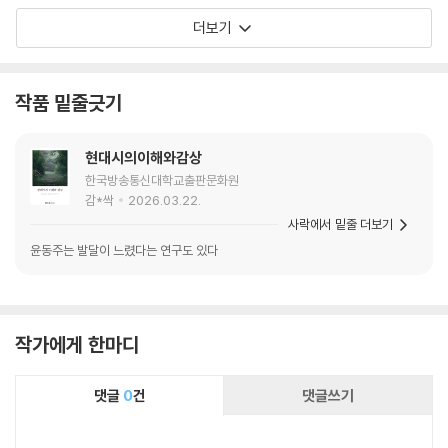
“햇빛 쏟아져 눈이 부신데” 날지 못하는 새를 지
더보기
켜보는 찬찬한 시선이 있음을 기억할 필요가 있겠
다(｢새｣). 양가적인 이미지들인 저 돈키호테의
녹슨 창과 낱낱의 빗방울과 가득한 새 떼들은 다
작품 밑줄긋기
름 아니라 시간일 것이다. 돈키호테는 시간의 창
을 휘둘러 일상에 균열을 내고, 삶을 가득 덮어 오
는 시간 가운데 유독 귀환하지 않은 어느 때가 찰
현대시의이해와감상
나에 틈입하고, 마냥 내 편일 것 같았던 시간이 어
한국방송통신대학교출판문화원
느 날 문득 발뒤꿈치를 가볍게 하지 않는 일이 생
감*싹
2026.03.22.
의 어디쯤에 찾아오기 마련이다. 그리고 그것은
사락에서 밑줄 더보기
이 시집에서 가장 오래 마음을 끄는 한 시의 제목
윤동주는 발달이 느렸다는 연구도 있다
처럼 “아마 화요일이었을”지도 모른다(｢아마 화
요일이었을 거야｣). “반짝반짝 냄비를 닦던” 어
느 화요일 “잠깐 눈 감은 사이” “여름 언덕으로
작가에게 한마디
사라지”는 사람을 데려가는 시간, 한참이나 남은
일들을 헤아리지만 서두를 필요가 없는 어느 하
루. 많이 내다보고 잠깐 뒤돌아보는 그런 하루. 이
댓글
0
건
댓글쓰기
모든 의미에서 이 시집은 화요일의 시집이다.