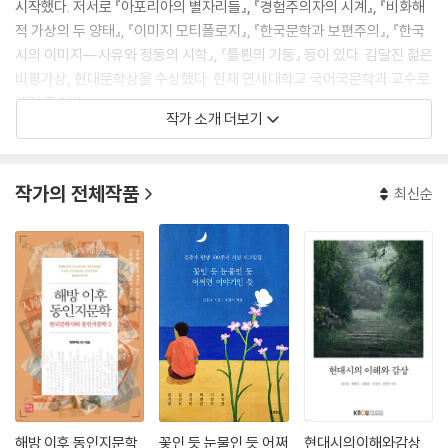
시작했다. 저서로 『아포리아의 별자리들』, 『경험주의자의 시계』, 『비화해
적 가상의 두 양태』, 『이미지 모티폴로지』, 『한국문학과 보편주의』, 『한국
시의 이미지―사유와 정동의 시학』, 『틀뢴의 기둥』 등이 있다. 김달진 젊은
비평가상, 현대문학상을 수상했다. 현재 연세대학교 국어국문학과 교수로
재직 중이다.
작가 소개 더보기
작가의 전체작품
최신순
해방 이후 동인지문학
꽃인 듯 눈물인 듯 어쩌
현대시의이해와감상