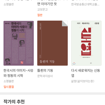
면 이야기인 듯
소명출판
한국방송통신대학교출판
문화원
교보문고
절판
한국시의 이미지-사유
틀뢴의 기둥
다시 새로워지는 신동
와 정동의 시학
엽
문학과지성사
소명출판
삶창(삶이보이는창)
일시품절
작가의 추천