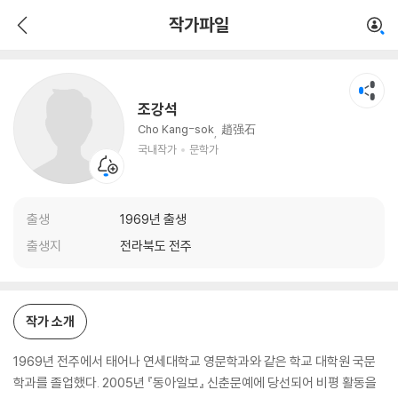
조강석
작가파일
국내작가
문학가
조강석
Cho Kang-sok
趙强石
국내작가
문학가
출생
1969년 출생
출생지
전라북도 전주
작가 소개
1969년 전주에서 태어나 연세대학교 영문학과와 같은 학교 대학원 국문
학과를 졸업했다. 2005년 『동아일보』 신춘문예에 당선되어 비평 활동을