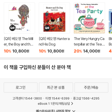
[QR] 베오영 The Mill
[QR] 베오영 Hunter a
The Very Hungry Ca
Bl
er, the Boy and the
nd His Dog
terpillar at the Tea P
B
Donkey
arty
Fl
10
10,800
10
10,800
20
14,000
4
%
%
%
원
원
원
B
이 책을 구입하신 분들이 산 분야 책
로그인
최근 본 상품
주문/배송
고객센터 1544-3800
티켓 1544-6399
중고샵 1566-4295
eBook 1:1문의/채팅상담
예스이십사(주) 사업자 정보