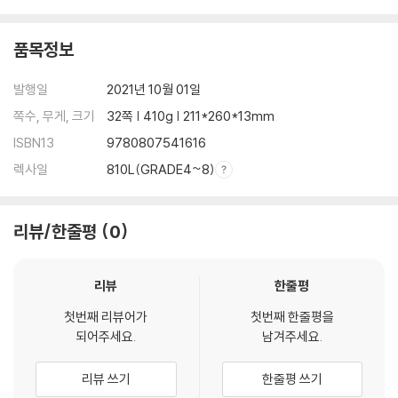
품목정보
발행일
2021년 10월 01일
쪽수, 무게, 크기
32쪽 | 410g | 211*260*13mm
ISBN13
9780807541616
렉사일
810L(GRADE4~8)
리뷰/한줄평
0
리뷰
한줄평
첫번째 리뷰어가
첫번째 한줄평을
되어주세요.
남겨주세요.
리뷰 쓰기
한줄평 쓰기