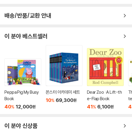
배송/반품/교환 안내
이 분야 베스트셀러
Peppa Pig My Busy
몬스터 아카데미 세트
Dear Zoo : A Lift-th
T
Book
e-Flap Book
te
10
69,300
%
원
40
12,000
41
6,100
4
%
%
원
원
이 분야 신상품