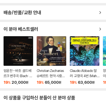
배송/반품/교환 안내
이 분야 베스트셀러
임윤찬 - 바흐: 골드베
Christian Zacharias
Claudio Abbado 말
장
르크 변주곡 (Bach: G
슈베르트: 현악 사중주
러: 교향곡 4번 (Mahle
이
oldberg Variations)
전곡 외 (Schubert: C
r: Symphony No. 4)
e
19
20,000
19
65,000
19
63,600
1
%
%
%
원
원
원
omplete String Quar
[LP]
d 
tets, Trout Quintet
a
& String Trios)
러
이 상품을 구입하신 분들이 산 분야 상품