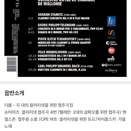
음반소개
더블 - 두 대의 클라리넷을 위한 협주곡집
슈타미츠: 클라리넷 협주곡 4번 /텔레만: 2대의 샬뤼모를 위한 협주곡/ 멘
델스존: 협주용 소품 /CPE 바흐: 클라리넷을 위한 듀오/차이콥스키: 가을
노래