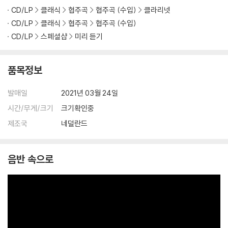
CD/LP
클래식
협주곡
협주곡 (수입)
클라리넷
CD/LP
클래식
협주곡
협주곡 (수입)
CD/LP
스페셜샵
미리 듣기
품목정보
발매일
2021년 03월 24일
시간/무게/크기
크기확인중
제조국
네덜란드
음반 속으로