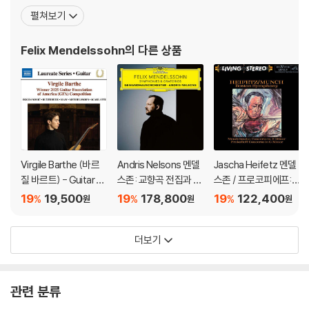
ham Mendelssohn Bartholdy)는 1804년에 자신의 맏형 요제프
펼쳐보기
의 은행에서 일하게 된다. 어머니인 레아 멘델스존 바르톨디(Lea M
endelssohn Bartholdy)는 살로몬의 제조업 가문 출신이다. 아브
Felix Mendelssohn
의 다른 상품
라함과 레
Virgile Barthe (바르
Andris Nelsons 멘델
Jascha Heifetz 멘델
질 바르트) - Guitar R
스존: 교향곡 전집과 오
스존 / 프로코피에프:
ecital (기타 리사이틀)
라토리오 (Mendelss
바이올린 협주곡 - 야
19
19,500
19
178,800
19
122,400
%
%
%
원
원
원
ohn: Symphonies &
사 하이페츠 [2LP]
Oratorios) [7 SACD
더보기
Hybrid]
관련 분류