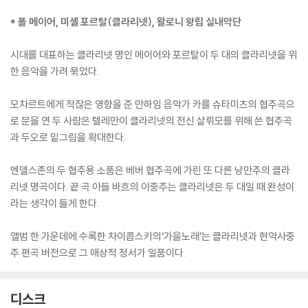
* 폴 메이어, 미셸 포르탈(클라리넷), 왈로니 왕립 실내악단
시대를 대표하는 클라리넷 명인 메이어와 포르탈이 두 대의 클라리넷을 위
한 음악을 가려 묶었다.
모차르트에게 적잖은 영향을 준 만하임 음악가 카를 슈타미츠의 협주곡으
로 문을 연 두 사람은 텔레만이 클라리넷의 전신 샬뤼모를 위해 쓴 협주곡
과 두오로 밑그림을 확대한다.
멘델스존의 두 협주용 소품은 베버 협주곡에 가린 또 다른 낭만주의 클라
리넷 명곡이다. 끝 곡 아들 바흐의 이중주는 클라리넷은 두 대일 때 완성이
라는 생각이 들게 한다.
앨범 한 가운데에 수록한 차이콥스키의‘가을노래’는 클라리넷과 현악사중
주 편곡 버전으로 그 애상적 정서가 일품이다.
디스크