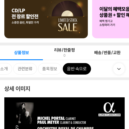
리뷰/한줄평
상품정보
배송/반품/교환
0
 소개
관련분류
품목정보
음반 속으로
상세 이미지