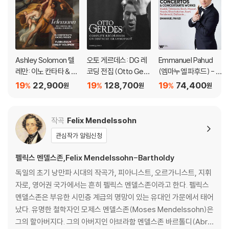
Ashley Solomon 텔
오토 게르데스: DG 레
Emmanuel Pahud
레만: 이노 칸타타 & 이
코딩 전집 (Otto Gerd
(엠마누엘 파후드) - 플
중 협주곡 (Teleman
es: Complete Recor
룻 협주곡집 (Flute Co
19
22,900
19
128,700
19
74,400
%
%
%
원
원
원
n: Ino Cantata and D
dings on Deutsche
ncertos) [14CD 박스
ouble Concertos)
Grammophon) [11C
세트]
D 박스세트]
작곡
Felix Mendelssohn
관심작가 알림신청
펠릭스 멘델스존,Felix Mendelssohn-Bartholdy
독일의 초기 낭만파 시대의 작곡가, 피아니스트, 오르가니스트, 지휘
자로, 영어권 국가에서는 흔히 펠릭스 멘델스존이라고 한다. 펠릭스
멘델스존은 부유한 시민층 계급의 명망이 있는 유대인 가문에서 태어
났다. 유명한 철학자인 모제스 멘델스존(Moses Mendelssohn)은
그의 할아버지다. 그의 아버지인 아브라함 멘델스존 바르톨디(Abra