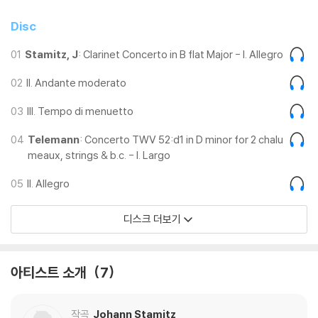
Disc
01
Stamitz, J
: Clarinet Concerto in B flat Major - I. Allegro
02
II. Andante moderato
03
III. Tempo di menuetto
04
Telemann
: Concerto TWV 52:d1 in D minor for 2 chalu
meaux, strings & b.c. - I. Largo
05
II. Allegro
디스크 더보기
아티스트 소개
7
작곡
Johann Stamitz