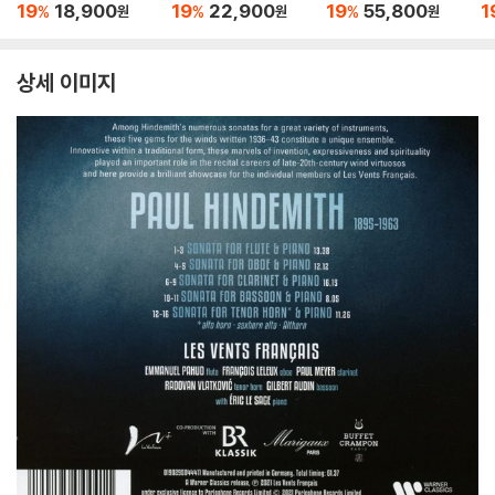
번 콩쿠르 실황 녹음]
벤: 바이올린 소나타 5
st Meets West [2L
곡
19
18,900
19
22,900
19
55,800
1
%
%
%
원
원
원
번 '봄', 9번 '크로이처',
P]
Tr
3번 (Beethoven: Vio
5
lin Sonatas Nos. 5 "S
6
상세 이미지
pring", 9 'Kreutzer" &
3)