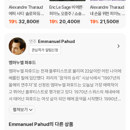
Alexandre Tharaud
Eric Le Sage 비에른:
Alexandre Tharaud
에릭 사티: 솔로와 듀오
피아노 오중주 / 쇼숑:
네 손을 위한 피아노 작
(Erik Satie: Avant-D
바이올린, 피아노와 사
품 (Four Hands)
19
32,800
19
20,400
19
21,500
%
%
%
원
원
원
ernieres Pensees)
중주를 위한 작품 ((Ch
ausson: Concert Po
ur Violin, Piano & Qu
연주
Emmanuel Pahud
atuor / Vierne: Piano
관심작가 알림신청
Quintet Op.42)
엠마누엘 파후드
엠마누엘 파후드는 천재 플루티스트로 불리며 22살이란 어린 나이에
베를린 필에 입단했다. 파리의 "음악의 승리" 시상식에서 "1997년의
올해의 연주자"로 선정된 엠마누엘 파후드는 오늘날 가장 매력적이
고 뛰어난 플루티스트로 평가받고 있다. 1970년 스위스의 제네바에
서 태어난 파후드는 여섯 살이 되던 해에 음악을 시작했다. 1990년
파리 고등음악원을 수석으로 졸업한 파후드는, 그 후 오렐 니꼴레를
펼쳐보기
사사하였다. 국제무대의 주요 콩쿠르에서 여러 차례 최고상을 수상해
온 그는 1992년 제네바 국제 음악 콩쿠르, 1989년 고베, 1988년 두
Emmanuel Pahud
의 다른 상품
이노 등 12개의 주요 국제 콩쿠르 중