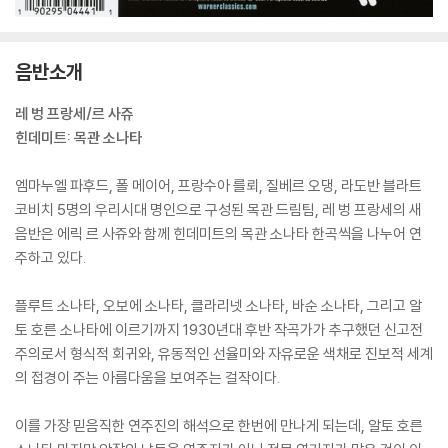
음반소개
레 벙 프랑세/르 사쥬
힌데미트: 목관 소나타
엠마누엘 파후드, 폴 메이어, 프랑수아 를뢰, 질베르 오댕, 라도반 블라트
코비치 5명의 우리시대 명인으로 구성된 목관 드림팀, 레 벙 프랑세의 새
음반은 에릭 르 사쥬와 함께 힌데미트의 목관 소나타 한곡씩을 나누어 연
주하고 있다.
플루트 소나타, 오보에 소나타, 클라리넷 소나타, 바순 소나타, 그리고 알
토 호른 소나타에 이르기까지 1930년대 후반 작곡가가 추구했던 신고전
주의로서 형식적 회귀와, 유동적인 선율미와 자유로운 색채로 진보적 세계
의 접경이 주는 아름다움을 보여주는 걸작이다.
이를 가장 믿음직한 연주진의 해석으로 한번에 만나게 되는데, 알토 호른