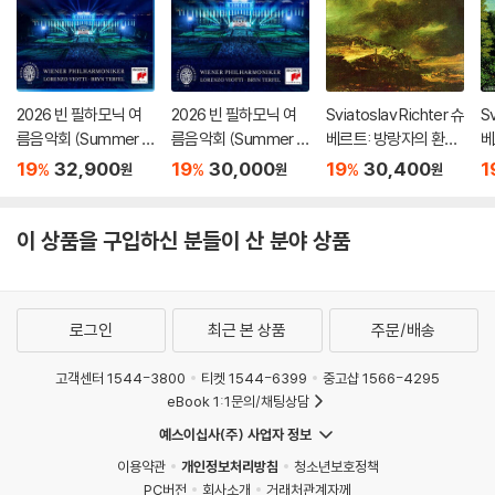
2026 빈 필하모닉 여
2026 빈 필하모닉 여
Sviatoslav Richter 슈
Sv
름음악회 (Summer Ni
름음악회 (Summer Ni
베르트: 방랑자의 환상
베
ght Concert 2026)
ght Concert 2026)
곡 (Schubert: Wand
'송
19
32,900
19
30,000
19
30,400
1
%
%
%
원
원
원
[Blu-ray]
[DVD]
erer Fantasy) [HQC
no
D]
u
이 상품을 구입하신 분들이 산 분야 상품
로그인
최근 본 상품
주문/배송
고객센터 1544-3800
티켓 1544-6399
중고샵 1566-4295
eBook 1:1문의/채팅상담
예스이십사(주) 사업자 정보
이용약관
개인정보처리방침
청소년보호정책
PC버전
회사소개
거래처관계자께