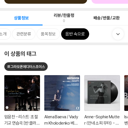
리뷰/한줄평
상품정보
배송/반품/교환
0
소개
관련분류
품목정보
음반 속으로
이 상품의 태그
#그라모폰에디터스초이스
임윤찬 - 리스트: 초절
Alena Baeva / Vady
Anne-Sophie Mutte
I
기교 연습곡 [반 클라이
m Kholodenko 베토
r (안네 소피 무터) - Ea
벤