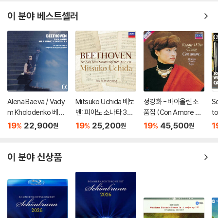
이 분야 베스트셀러
Alena Baeva / Vady
Mitsuko Uchida 베토
정경화 - 바이올린 소
S
m Kholodenko 베토
벤: 피아노 소나타 30-
품집 (Con Amore 콘
t
벤: 바이올린 소나타 5
32번 (Beethoven: Pi
아모레) [LP]
주
19
22,900
19
25,200
19
45,500
1
%
%
%
원
원
원
번 '봄', 9번 '크로이처',
ano Sonatas Opp 10
Bo
3번 (Beethoven: Vio
9 110 & 111)
n
lin Sonatas Nos. 5 "S
77
이 분야 신상품
pring", 9 'Kreutzer" &
3)