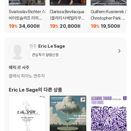
Sviatoslav Richter 스
Clarissa Bevilacqua
Guilhem Kusnierek /
비아토슬라프 리히테
(클라리사 베빌라쿠아)
Christopher Park 파
르 라이브 레코딩 모음
- 모차르티아나 (Moz
리의 힌데미트 (Hinde
19
34,600
19
20,800
19
19,500
%
%
%
원
원
원
집 (Richter Suprem
artiana)
mith In Paris: Works
e: Richter at His Gre
For Trombone And
atest)
Piano)
연주
Eric Le Sage
관심작가 알림신청
에릭 르 사주
클래식 피아노 연주자
Eric Le Sage
의 다른 상품