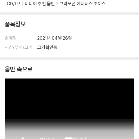
CD/LP
미디어 추천 음반
그라모폰 에디터스 초이스
품목정보
발매일
2021년 04월 26일
시간/무게/크기
크기확인중
음반 속으로