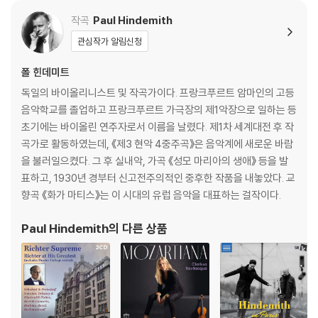
작곡
Paul Hindemith
관심작가 알림신청
폴 힌데미트
독일의 바이올리니스트 및 작곡가이다. 프랑크푸르트 암마인의 고등
음악학교를 졸업하고 프랑크푸르트 가극장의 제1악장으로 일하는 등
초기에는 바이올린 연주자로서 이름을 날렸다. 제1차 세계대전 후 작
곡가로 활동하였는데, 《제3 현악 4중주곡》은 음악계에 새로운 바람
을 불러일으켰다. 그 후 실내악, 가곡 《성모 마리아의 생애》 등을 발
표하고, 1930년 경부터 신고전주의적인 중후한 작품을 내놓았다. 교
향곡 《화가 마티스》는 이 시대의 유럽 음악을 대표하는 걸작이다.
Paul Hindemith
의 다른 상품