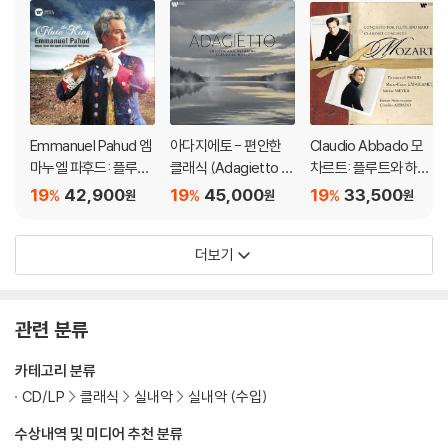
Emmanuel Pahud 엠
아다지에토 - 편안한
Claudio Abbado 모
마누엘 파후드: 플루트
클래식 (Adagietto -
차르트: 플루트와 하프
의 왕 (The Flute Kin
Smooth & Relaxing
를 위한 협주곡, 클라리
19
42,900
19
45,000
19
33,500
%
%
%
원
원
원
g) [HQCD]
Classical) [실버 컬러
넷 협주곡 (Mozart: C
LP]
oncerto for Flute &
더보기
Harp, Clarinet Conc
erto) [LP]
관련 분류
카테고리 분류
CD/LP
클래식
실내악
실내악 (수입)
수상내역 및 미디어 추천 분류