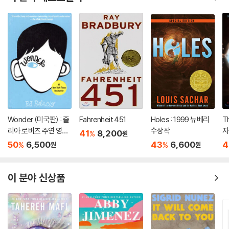
Wonder (미국판) : 줄
Fahrenheit 451
Holes : 1999 뉴베리
T
리아 로버츠 주연 영화
수상작
자
41
8,200
%
원
'원더' 원작 소설
50
6,500
43
6,600
4
%
%
원
원
이 분야 신상품