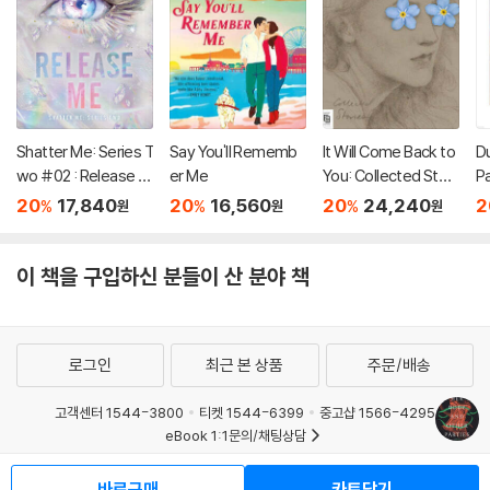
Shatter Me: Series T
Say You'll Rememb
It Will Come Back to
D
wo #02 : Release M
er Me
You: Collected Stori
P
e
es
20
17,840
20
16,560
20
24,240
2
%
%
%
원
원
원
이 책을 구입하신 분들이 산 분야 책
로그인
최근 본 상품
주문/배송
고객센터 1544-3800
티켓 1544-6399
중고샵 1566-4295
eBook 1:1문의/채팅상담
예스이십사(주) 사업자 정보
바로구매
카트담기