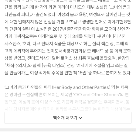
단을 깜짝 놀라게 한 작가 카먼 마리아 마차도의 데뷔 소설집 『그녀의 몸과
타인들의 파티』가 출간되었다. 여성의 몸과 욕망, 여성으로 살아간다는 것
에 대한 말해지지 않은 진실을 거칠고 뜨겁고 생생한 언어로 이야기한 8편
의 단편이 실린 이 소설집은 2017년 출간되자마자 화제를 모으며 신인 작
가의 데뷔작으로는 이례적으로 첫 주에 3쇄를 찍었다. 뿐만 아니라 심리
서스펜스, 호러, 다크 판타지 작품을 대상으로 하는 셜리 잭슨 상, 그해 최
고의 데뷔작에 주어지는 전미도서비평가협회상 존 레너드 상 등 여러 문학
상을 받았고, 전미도서상과 딜런 토머스 상 최종 후보에 올랐으며, 한강의
『채식주의자』와 함께 [뉴욕 타임스] 선정 ‘21세기에 소설을 읽고 쓰는 길
을 만들어가는 여성 작가의 주목할 만한 책 15권’ 중 하나로 뽑히기도 했다.
‘그녀의 몸과 타인들의 파티(Her Body and Other Parties)’라는 제목
은 영미권 소설집에 흔히 쓰이는 제목인 ‘○○ and Other Stories’의 변
형으로, 여성의 몸이 여성 스스로 기쁨과 쾌락을 경험하는 주체이면서, 동
시에 당사자를 제외한 타인이 쾌락을 추구하고 즐기는 파티의 대상이라는
중의적인 의미를 지닌다. 제목이 가진 이 모순과 긴장은 소설집에 실린 8
책소개 더보기
편의 단편 전체를 관통하며 강렬한 에너지를 발산하고, 작가는 여성이 스
스로 무엇을 욕망하고 또 두려워하는지를 대담하고 집요하게 들여다보면