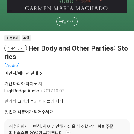
공유하기
소득공제
수입
Her Body and Other Parties: Sto
직수입양서
ries
Audio
바인딩/에디션 안내
카먼 마리아 마차도
저
HighBridge Audio
2017.10.03.
번역서
그녀의 몸과 타인들의 파티
첫번째 리뷰어가 되어주세요
직수입외서는 변심/착오로 인해 주문을 취소할 경우
해외주문
취소수수료 20%
가 부과됩니다.