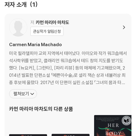
서 현실보다 더 현실 같은 초현실을 탐사한다.
저자 소개
1
In Her Body and Other Parties, Carmen Maria Machado blithely
저
카먼 마리아 마차도
demolishes the arbitrary borders between psychological reali
sm and science fiction, comedy and horror, fantasy and fabuli
관심작가 알림신청
sm. While her work has earned her comparisons to Karen Russ
Carmen Maria Machado
ell and Kelly Link, she has a voice that is all her own. In this elec
tric and provocative debut, Machado bends genre to shape st
미국 필라델피아 교외 지역에서 태어났다. 아이오와 작가 워크숍에서
artling narratives that map the realities of women's lives and t
석사학위를 받았고, 클래리언 워크숍에서 테드 창의 지도를 받기도
he violence visited upon their bodies. A wife refuses her husb
했다. [뉴요커], [그란타], [파리 리뷰] 등의 매체에 기고해왔으며, 2
and's entreaties to remove the green ribbon from around her
014년 발표한 단편소설 「예쁜이수술」로 셜리 잭슨 상과 네뷸러상 최
neck. A woman recounts her sexual encounters as a plague sl
종 후보에 올랐다. 2017년 이 단편이 실린 소설집 『그녀의 몸과 타인
owly consumes humanity. A salesclerk in a mall makes a horrif
들의 파티 Her Body and Other Parties』를 출간했다. 여러 장르
펼쳐보기
ying discovery within the seams of the store's prom dresses.
를 넘나들며 여성의 몸과 욕망을 독창적인 목소리로 이야기한 소설집
One woman's surgery-induced weight loss results in an unwa
『그녀의 몸과 타인들의 파티 Her Body and Other Parties』 신인
카먼 마리아 마차도
의 다른 상품
nted houseguest. And in the bravura novella Especially Heinou
s, Machado reimagines every episode of Law & Order: Special
Victims Unit, a show we naively assumed had shown it all, gen
erating a phantasmagoric police procedural full of doppelgang