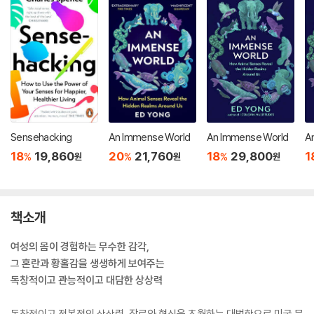
Sensehacking
An Immense World
An Immense World
A
18
19,860
20
21,760
18
29,800
1
%
%
%
원
원
원
책소개
여성의 몸이 경험하는 무수한 감각,
그 혼란과 황홀감을 생생하게 보여주는
독창적이고 관능적이고 대담한 상상력
독창적이고 전복적인 상상력, 장르와 형식을 초월하는 대범함으로 미국 문