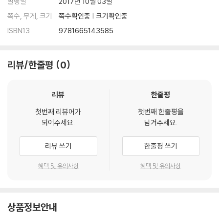
발행일
2017년 10월 03일
쪽수, 무게, 크기
쪽수확인중 | 크기확인중
ISBN13
9781665143585
리뷰/한줄평
0
리뷰
한줄평
첫번째 리뷰어가
첫번째 한줄평을
되어주세요.
남겨주세요.
리뷰 쓰기
한줄평 쓰기
혜택 및 유의사항
혜택 및 유의사항
상품정보안내