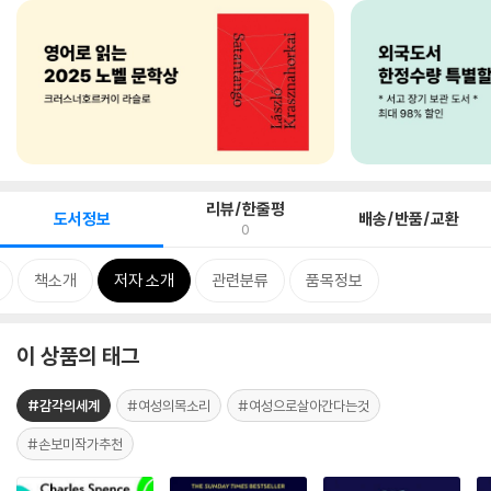
리뷰/한줄평
도서정보
배송/반품/교환
0
책소개
저자 소개
관련분류
품목정보
이 상품의 태그
#감각의세계
#여성의목소리
#여성으로살아간다는것
#손보미작가추천