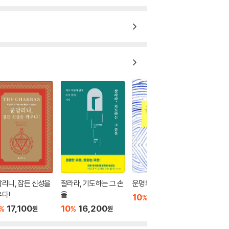
리니, 잠든 신성을
잘라라, 기도하는 그 손
운명의 해석, 사주명리
다!
을
10
17,100
%
원
17,100
10
16,200
%
%
원
원