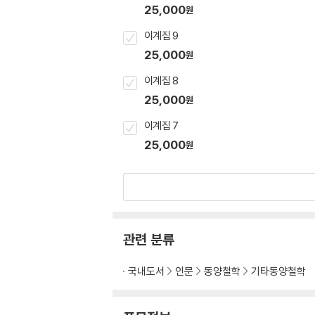
25,000
원
이계집 9
25,000
원
이계집 8
25,000
원
이계집 7
25,000
원
관련 분류
국내도서
인문
동양철학
기타동양철학