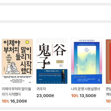
이제야 부처의 말이 들
귀곡자
나의 운명 사용설명서
쿤달
리기 시작했다
깨우
23,000
10
13,500
%
원
원
10
16,200
10
%
원