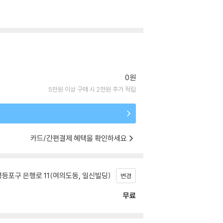
0원
5만원 이상 구매 시 2천원 추가 적립
카드/간편결제 혜택을 확인하세요
등포구 은행로 11(여의도동, 일신빌딩)
변경
무료