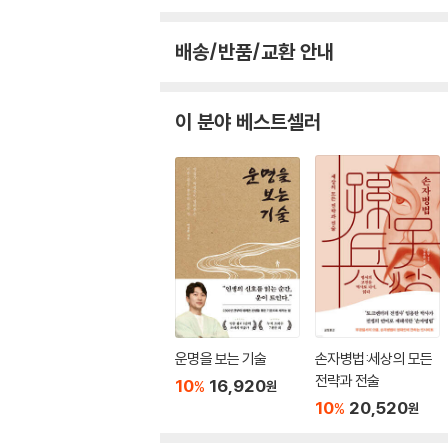
배송/반품/교환 안내
이 분야 베스트셀러
운명을 보는 기술
손자병법:세상의 모든
전략과 전술
10
16,920
%
원
10
20,520
%
원