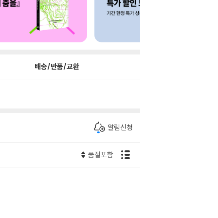
배송/반품/교환
알림신청
품절포함