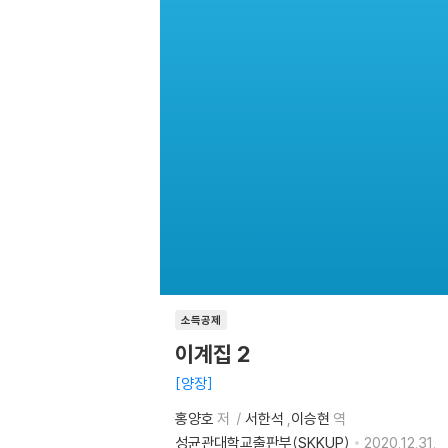
소득공제
이계집 2
양장
홍양호
저
서한석
,
이승현
역
성균관대학교출판부(SKKUP)
2020.12.31.