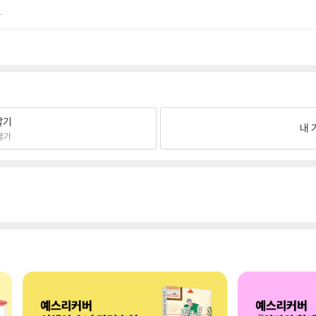
.
팔기
내 
불가