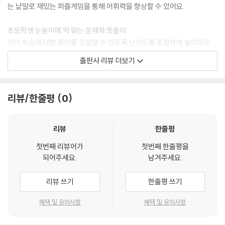
는 낱말로 재밌는 퍼즐게임을 통해 어휘력을 향상할 수 있어요.
초등학생 눈높이에 딱 맞는 문제와 뜻풀이
언어 학습에 대한 흥미를 유발할 수 있도록 난이도를 조절하여 놀이하듯
부담 없이 즐길 수 있어요.
출판사 리뷰 더보기
비슷한 말, 속담까지 폭넓은 어휘력 확장
학습 효과를 높이기 위해 비슷한 말, 반대말, 관련어, 예문, 참조어, 속담 등
리뷰/한줄평
0
이 풍부하게 수록되어 있어요.
한 장 한 장 신나게 퍼즐을 풀다 보면 어느새 어휘력, 독해력, 표현력, 이해
리뷰
한줄평
력, 문제해결력이 쑥쑥
첫번째 리뷰어가
첫번째 한줄평을
어휘력은 초등학생의 학습능력에 있어 기본이자, 가장 중요한 요소입니다.
되어주세요.
남겨주세요.
어휘력은 독해력의 바탕이며 더 나아가 문장표현력으로 완성이 된답니다.
리뷰 쓰기
한줄평 쓰기
혜택 및 유의사항
혜택 및 유의사항