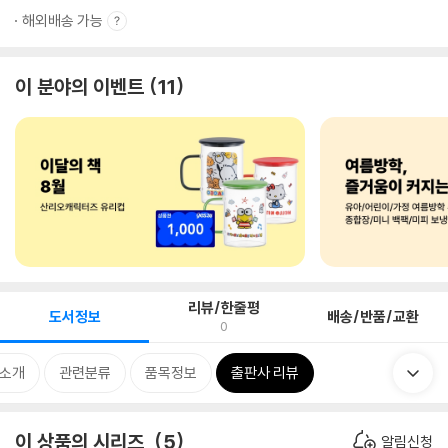
해외배송 가능
이 분야의 이벤트
11
리뷰/한줄평
도서정보
배송/반품/교환
0
 소개
관련분류
품목정보
출판사 리뷰
이 상품의 시리즈
5
알림신청