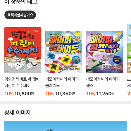
이 상품의 태그
#책과함께놀아요
읽으면서 바로 써먹는
네모아저씨의 페이퍼
네모아저씨의 페이퍼
초
어린이 수수께끼
블레이드
윙즈
세
10
10,800
10
10,350
10
11,250
2
%
%
%
원
원
원
상세 이미지