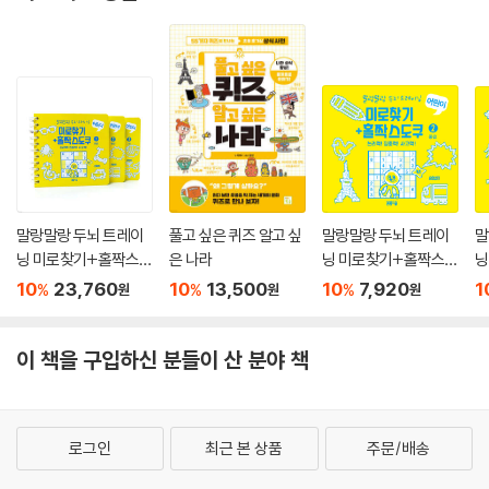
말랑말랑 두뇌 트레이
풀고 싶은 퀴즈 알고 싶
말랑말랑 두뇌 트레이
말
닝 미로찾기+홀짝스도
은 나라
닝 미로찾기+홀짝스도
닝
쿠 1~3 세트
쿠2 중급
쿠
10
23,760
10
13,500
10
7,920
1
%
%
%
원
원
원
이 책을 구입하신 분들이 산 분야 책
로그인
최근 본 상품
주문/배송