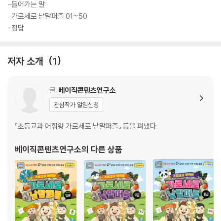
-들어가는 말
-가로세로 낱말퍼즐 01~50
-정답
저자 소개
1
글
베이직콘텐츠연구소
관심작가 알림신청
『초등교과 어휘왕 가로세로 낱말퍼즐』 등을 펴냈다.
베이직콘텐츠연구소
의 다른 상품