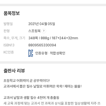
품목정보
발행일
2021년 04월 05일
판형
스프링북
쪽수, 무게, 크기
348쪽 | 888g | 187*244*32mm
ISBN13
8809565330094
KC인증
인증유형 : 적합성확인
출판사 리뷰
초등학교 어휘력이 곧 공부력이다!
교과서에서 뽑은 필수 낱말로 어휘력은 쑥쑥! 재미는 쏠쏠!
교과서 낱말과 생활 필수 4천여 개 총출동
새 교육 과정에 맞는 교과서 전 과목과 상식을 포함한 일상생활에 자주 쓰