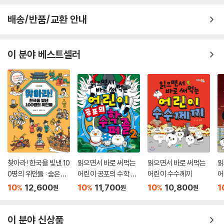
배송/반품/교환 안내
이 분야 베스트셀러
찾아라! 한국을 빛낸 10
읽으면서 바로 써먹는
읽으면서 바로 써먹는
읽
0명의 위인들 : 숨은그
어린이 공포의 수학 퍼
어린이 수수께끼
어
림찾기와 노랫말로 만
즐 2
담
10
12,600
10
11,700
10
10,800
1
%
%
%
원
원
원
나는 한국사 이야기
이 분야 신상품