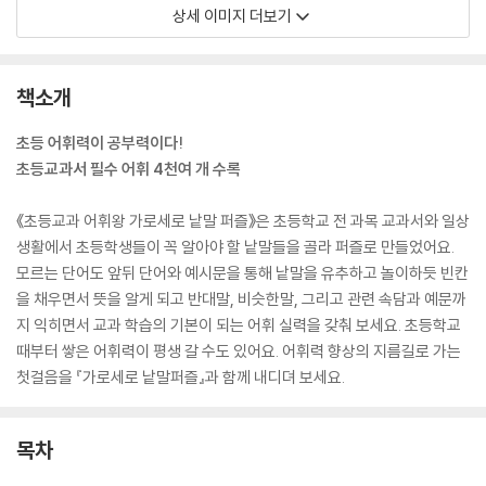
상세 이미지 더보기
책소개
초등 어휘력이 공부력이다!
초등교과서 필수 어휘 4천여 개 수록
《초등교과 어휘왕 가로세로 낱말 퍼즐》은 초등학교 전 과목 교과서와 일상
생활에서 초등학생들이 꼭 알아야 할 낱말들을 골라 퍼즐로 만들었어요.
모르는 단어도 앞뒤 단어와 예시문을 통해 낱말을 유추하고 놀이하듯 빈칸
을 채우면서 뜻을 알게 되고 반대말, 비슷한말, 그리고 관련 속담과 예문까
지 익히면서 교과 학습의 기본이 되는 어휘 실력을 갖춰 보세요. 초등학교
때부터 쌓은 어휘력이 평생 갈 수도 있어요. 어휘력 향상의 지름길로 가는
첫걸음을 『가로세로 낱말퍼즐』과 함께 내디뎌 보세요.
목차