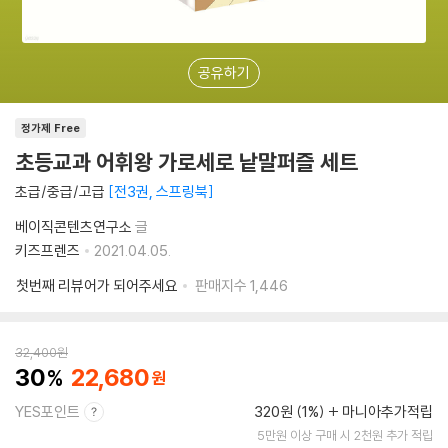
공유하기
정가제 Free
초등교과 어휘왕 가로세로 낱말퍼즐 세트
초급/중급/고급
전3권, 스프링북
베이직콘텐츠연구소
글
키즈프렌즈
2021.04.05.
첫번째 리뷰어가 되어주세요
판매지수
1,446
32,400
원
30
22,680
YES포인트
320원 (1%)
마니아추가적립
5만원 이상 구매 시 2천원 추가 적립