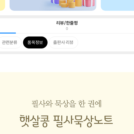
리뷰/한줄평
0
관련분류
품목정보
출판사 리뷰