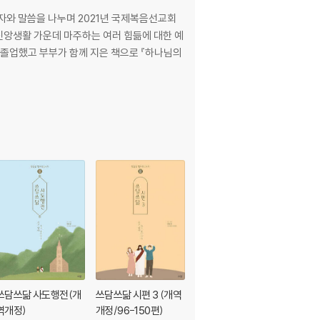
 독자와 말씀을 나누며 2021년 국제복음선교회
 신앙생활 가운데 마주하는 여러 힘듦에 대한 예
졸업했고 부부가 함께 지은 책으로 『하나님의
쓰담쓰닮 사도행전(개
쓰담쓰닮 시편 3 (개역
쓰담쓰닮 시편 2 (새번
역개정)
개정/96-150편)
역/51-95편)