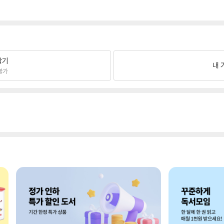
팔기
내 
불가