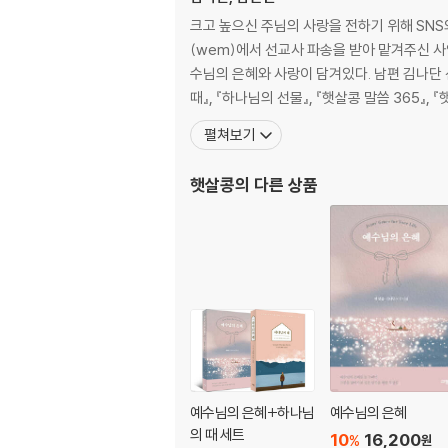
크고 높으신 주님의 사랑을 전하기 위해 SNS와
(wem)에서 선교사 파송을 받아 맡겨주신 사
수님의 은혜와 사랑이 담겨있다. 남편 김나
때』, 『하나님의 선물』, 『햇살콩 말씀 365』, 
펼쳐보기
햇살콩
의 다른 상품
예수님의 은혜+하나님
예수님의 은혜
의 때 세트
10
16,200
%
원