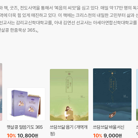
 책, 굿즈, 전도사역을 통해서 ‘복음의 씨앗’을 심고 있다. 매일 약 17만 명의
역에 더욱 힘 있게 매진하고 있다. 이 책에는 크리스천의 내밀한 고민부터 삶과
단 선교사는 감리교신학대학교를, 아내 김연선 선교사는 아세아연합신학대학교를 
『햇살콩 한줌묵상 365』,
햇살콩 말씀기도 365
쓰담쓰닮 욥기 (개역개
쓰담쓰닮 바울서신
정)
10
10,800
10
9,000
%
%
원
원