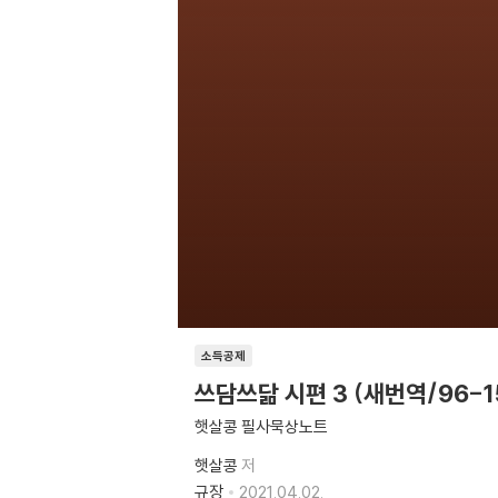
소득공제
쓰담쓰닮 시편 3 (새번역/96-1
햇살콩 필사묵상노트
햇살콩
저
규장
2021.04.02.