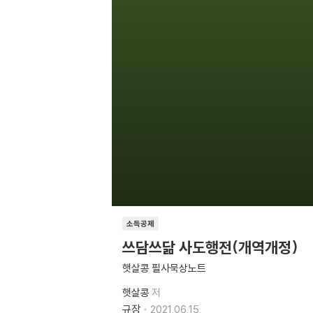
소득공제
쓰담쓰닮 사도행전(개역개정)
햇살콩 필사묵상노트
햇살콩
저
규장
2021.06.15.