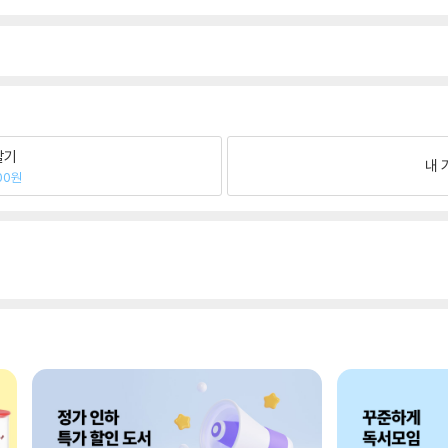
팔기
내 
00원