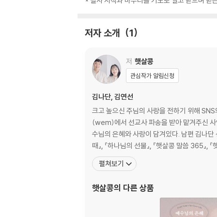
* 필사 시작과 마무리를 기도로 열고 닫으며 받
저자 소개
1
저
햇살콩
관심작가 알림신청
김나단, 김연선
크고 높으신 주님의 사랑을 전하기 위해 SNS와
(wem)에서 선교사 파송을 받아 맡겨주신 사
수님의 은혜와 사랑이 담겨있다. 남편 김나
때』, 『하나님의 선물』, 『햇살콩 말씀 365』, 
펼쳐보기
햇살콩
의 다른 상품