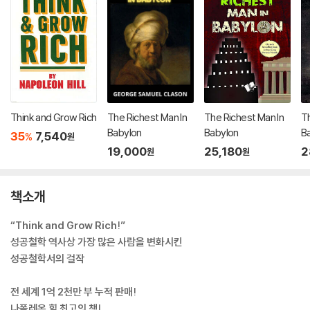
Think and Grow Rich
The Richest Man In
The Richest Man In
Th
Babylon
Babylon
B
35
7,540
%
원
19,000
25,180
2
원
원
책소개
“Think and Grow Rich!”
성공철학 역사상 가장 많은 사람을 변화시킨
성공철학서의 걸작
전 세계 1억 2천만 부 누적 판매!
나폴레온 힐 최고의 책!