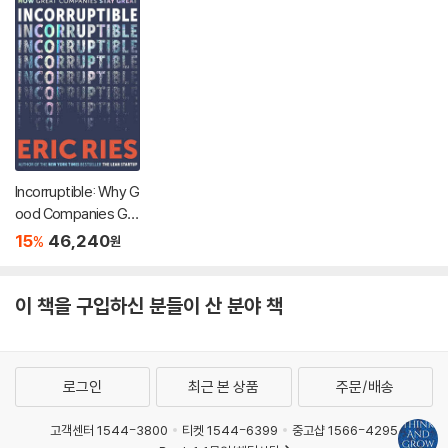
Incorruptible: Why G
ood Companies Go
Bad... and How Grea
15
46,240
%
원
t Companies Stay G
reat
이 책을 구입하신 분들이 산 분야 책
로그인
최근 본 상품
주문/배송
고객센터 1544-3800
티켓 1544-6399
중고샵 1566-4295