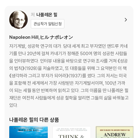
초였다. 책에서 강조하는 자기암시의 원칙 등은 최신 뇌과학 연구에서 매
우 효과적이라고 밝혀진 것처럼 선구적인 것이었다. 성공과 부를 이루는
저
나폴레온 힐
데 마음가짐이 얼마나 큰 역할을 하는지 이토록 풍부한 자료와 함께, 구체
적인 실천 방법을 기술한 책은 없었다. 출간 후 80년 넘게 최장기 스테디셀
관심작가 알림신청
러를 이어오고 있는 이 책의 성공 이후, 현대의 자기계발 작가 중에 그 주제
Napoleon Hill,ヒル ナポレオン
와 내용에 영향을 받지 않은 사람은 아무도 없다고 해도 과언이 아니다.
자기계발, 성공학 연구의 대가. 당대 세계 최고 부자였던 앤드루 카네
기를 만나 20년에 걸쳐 카네기가 정해준 500여 명의 성공한 사람들
THINK AND GROW RICH is a book said to have created more m
을 인터뷰하였다. 인터뷰 내용을 바탕으로 연구와 조사를 거쳐 《성공
illionaires than any other book in history but more than being ju
의 법칙》(1928)을 저술하였고, 또 대중들을 위해 그 요약본인 이 책
st a financial miracle-read, it is also one of the original lessons
《생각하라 그리고 부자가 되어라》(1937)를 썼다. 그의 저서는 미국
on the power of mind, and the law of attraction.
을 포함해 전 세계에서 가장 사랑받은 자기계발서이며, 100년 가까
이 되는 세월 동안 반복하여 읽히고 있다. 그의 이름을 딴 나폴레온 힐
Written during the Great Depression, against a backdrop of mi
재단은 여전히 사람들에게 성공 철학을 알리면 그들의 삶을 바꿔놓고
llions of people out of work and a looming world war, Napoleo
있다.
n Hill's magnum opus held out hope that life could get better.
나폴레온 힐
의 다른 상품
You'll learn the secrets used by the ultra-wealthy and success
ful, secrets and principles which, when applied, work just the s
ame today. You'll learn practical steps on how to transform yo