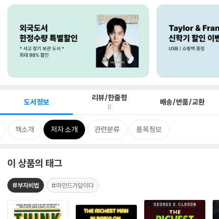
리뷰/한줄평
도서정보
배송/반품/교환
0
책소개
저자 소개
관련분류
품목정보
이 상품의 태그
#부자비법
#마인드가답이다