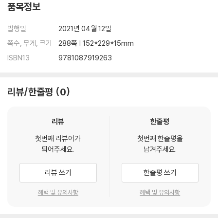
품목정보
발행일
2021년 04월 12일
쪽수, 무게, 크기
288쪽 | 152*229*15mm
ISBN13
9781087919263
리뷰/한줄평
0
리뷰
한줄평
첫번째 리뷰어가
첫번째 한줄평을
되어주세요.
남겨주세요.
리뷰 쓰기
한줄평 쓰기
혜택 및 유의사항
혜택 및 유의사항