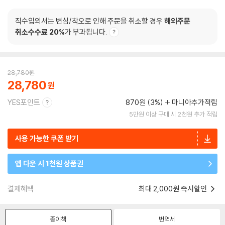
직수입외서는 변심/착오로 인해 주문을 취소할 경우
해외주문
취소수수료 20%
가 부과됩니다.
28,780
원
28,780
YES포인트
870원 (3%)
마니아추가적립
5만원 이상 구매 시 2천원 추가 적립
사용 가능한 쿠폰 받기
앱 다운 시 1천원 상품권
결제혜택
최대 2,000원 즉시할인
종이책
번역서