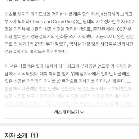
최초로 부자의 마인드셋을 정리한 나폴레온 힐의 저서, 《생각하라 그리고
부자가 되어라(Think and Grow Rich)》는 당대의 자수성가한 부자 507
명을 인터뷰해 그들의 성공 비결을 정리한 책으로, 출간된 해에 100만 부
이상 팔리면서 성공철학서의 신화를 쓰기 시작했다. 지금까지 다양한 판본
으로 전 세계 1억 2천만 부가 팔렸고, 역사상 가장 많은 사람들을 변화시킨
성공철학서의 걸작으로 평가받는다.
이 책은 나폴레온 힐과 19세기 당대 최고의 부자였던 앤드루 카네기의 만
남에서 시작되었다. 대학 학비를 벌기 위해 잡지사에서 일하던 나폴레온
힐은 성공한 기업가의 기사를 쓸 목적으로 카네기를 인터뷰하게 된다. 그
만남에서 나폴레온 힐은 인생의 전환점이 될 질문을 카네기로부터 받는다.
보통 사람도 누구나 따라하면 해낼 수 있는 성공의 비밀을 정리해서 널리
알려달라는 것이었다. 수십 년이 걸릴 지도 모른다는 단서와 함께. 이 제안
을 받아들이는데 29초밖에 걸리지 않았다고 나폴레온 힐은 책에서 밝히고
책소개 더보기
있다.
심리적인 측면에서 부자의 마인드셋을 체계적으로 정리한 책은 이 책이 최
저자 소개
1