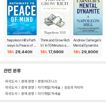
ur dreams into reality, and how to apply all the traits of succes
sful people to your life.
Napoleon Hill's Path
Think and Grow Rich
Andrew Carnegie's
ways to Peace of Mi
(r): In 10 Minutes a D
Mental Dynamite
nd
ay
18
29,440
18
17,690
18
29,800
%
%
%
원
원
원
관련 분류
외국도서
경제 경영
경영/비즈니스
외국도서
경제 경영
자기계발/처세술
성공과 커리어
외국도서
경제 경영
자기계발/처세술