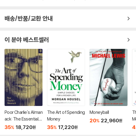
배송/반품/교환 안내
이 분야 베스트셀러
Poor Charlie's Alman
The Art of Spending
Moneyball
T
ack: The Essential
Money
M
20
22,960
%
원
Wit and Wisdom of
35
18,720
35
17,220
4
%
%
원
원
Charles T. Munger