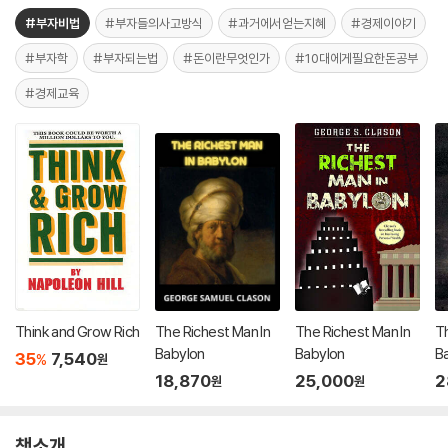
#부자비법
#부자들의사고방식
#과거에서얻는지혜
#경제이야기
#부자학
#부자되는법
#돈이란무엇인가
#10대에게필요한돈공부
#경제교육
Think and Grow Rich
The Richest Man In
The Richest Man In
Th
Babylon
Babylon
B
35
7,540
%
원
18,870
25,000
2
원
원
책소개