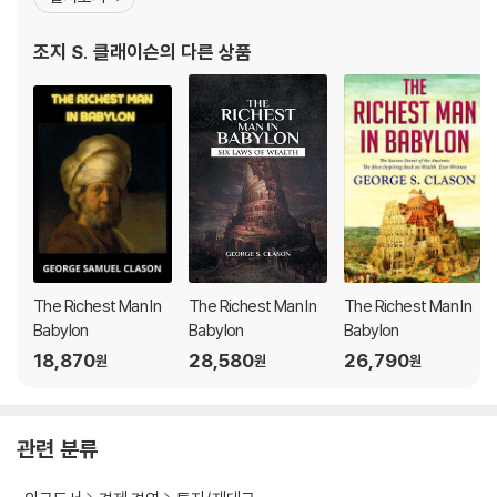
into the "Seven Cures", which detail how a person can generat
고난에 빠진 이들에게 도움이 되고자 1926년에 출간한 이 책은 192
ed money and wealth, and "Five Laws of Gold", which talk abo
9년 미국 대공황으로 모든 것을 잃은 사람들에게 위로와 희망이 되면
조지 S. 클래이슨
의 다른 상품
ut how an individual can protect and invest their wealth.
서 베스트셀러로 자리잡았다. 특히 책에서 나온 유명한
Clason's The Richest Man in Babylon remains in print even afte
r 90 years of the publication of its first edition, which sold ove
r two million copies. In 1930, Clason brought out an illustrated
hardback edition of the book, titled The Richest Man in Babylo
n and Other Stories. The book continues to appear on reading
lists pertaining to business advice for offering time-tested ti
ps on gaining and retaining prosperity.
The Richest Man In
The Richest Man In
The Richest Man In
Babylon
Babylon
Babylon
18,870
28,580
26,790
원
원
원
관련 분류