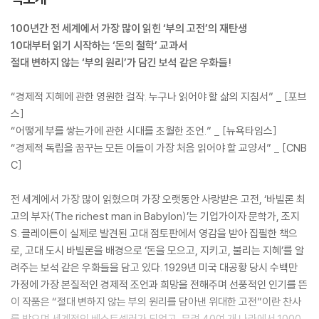
100년간 전 세계에서 가장 많이 읽힌 ‘부의 고전’의 재탄생
10대부터 읽기 시작하는 ‘돈의 철학’ 교과서
절대 변하지 않는 ‘부의 원리’가 담긴 보석 같은 우화들!
“경제적 지혜에 관한 영원한 걸작. 누구나 읽어야 할 삶의 지침서” _ [포브
스]
“어떻게 부를 쌓는가에 관한 시대를 초월한 조언.” _ [뉴욕타임스]
“경제적 독립을 꿈꾸는 모든 이들이 가장 처음 읽어야 할 교양서” _ [CNB
C]
전 세계에서 가장 많이 읽혔으며 가장 오랫동안 사랑받은 고전, ‘바빌론 최
고의 부자(The richest man in Babylon)’는 기업가이자 문학가, 조지
S. 클레이튼이 실제로 발견된 고대 점토판에서 영감을 받아 집필한 책으
로, 고대 도시 바빌론을 배경으로 ‘돈을 모으고, 지키고, 불리는 지혜’를 알
려주는 보석 같은 우화들을 담고 있다. 1929년 미국 대공황 당시 수백만
가정에 가장 본질적인 경제적 조언과 희망을 전해주며 선풍적인 인기를 뜬
이 작품은 “절대 변하지 않는 부의 원리를 담아낸 위대한 고전”이란 찬사
를 받으며 세계적인 베스트셀러가 되었고, 무려 40여 개 나라에서 1000