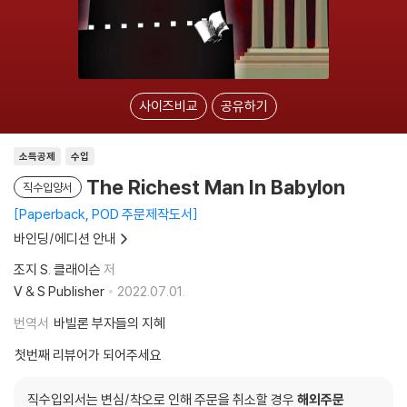
사이즈비교
공유하기
소득공제
수입
The Richest Man In Babylon
직수입양서
Paperback, POD 주문제작도서
바인딩/에디션 안내
조지 S. 클래이슨
저
V & S Publisher
2022.07.01.
번역서
바빌론 부자들의 지혜
첫번째 리뷰어가 되어주세요
직수입외서는 변심/착오로 인해 주문을 취소할 경우
해외주문