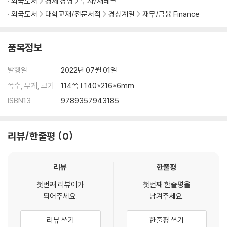
외국도서
경제 경영
투자/재테크
외국도서
대학교재/전문서적
경상계열
재무/금융 Finance
품목정보
발행일
2022년 07월 01일
쪽수, 무게, 크기
114쪽 | 140*216*6mm
ISBN13
9789357943185
리뷰/한줄평
0
리뷰
한줄평
첫번째 리뷰어가
첫번째 한줄평을
되어주세요.
남겨주세요.
리뷰 쓰기
한줄평 쓰기