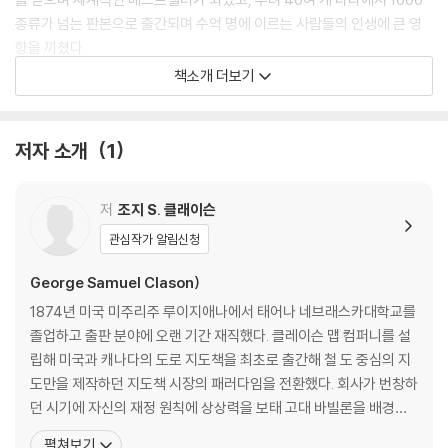
종류가 넘는 판본으로 출간되며 수억 명에 이르는 사람들의 인생에 큰 영
향을 끼쳤다.
책소개 더보기
매혹적인 이야기와 유익한 교양이 함께 펼쳐지는 여정이 여러분을 ‘지혜롭
고 행복한 부자로 성장하는 길’로 인도한다.
저자 소개
1
Widely known as the bible to cultivate financial wisdom and in
crease personal wealth, George Clason's The Richest Man in B
저
조지 S. 클래이슨
abylon offers timeless business advice wrapped in the guise
of parables set 4,000 years ago in ancient Babylon. The book
관심작가 알림신청
was originally published in the form of a series of pamphlets t
George Samuel Clason)
hat were distributed by banks and insurance companies from
1920 to 1924. In 1926, the pamphlets were bound together an
1874년 미국 미주리주 루이지애나에서 태어나 네브래스카대학교를
d published as a book.
졸업하고 출판 분야에 오랜 기간 재직했다. 클레이슨 맵 컴퍼니를 설
립해 미국과 캐나다의 도로 지도책을 최초로 출간해 철 도 중심의 지
In the book, the parables are chronicles by a fictional Babyloni
도만을 제작하던 지도책 시장의 패러다임을 전환했다. 회사가 번창하
an called Arkad, a poor scribe who goes on to become the rich
던 시기에 자신의 재정 원칙에 상상력을 보태 고대 바빌론을 배경으
est man in Babylon. Arkad's personal finance advice is divided
로 한 돈에 관한 우화인 『바빌론 부자들의 지혜』를 구상했다. 경제적
펼쳐보기